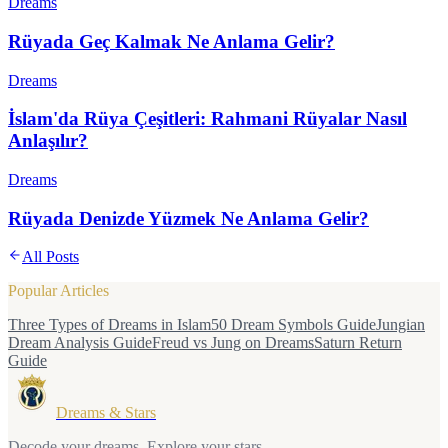
Dreams
Rüyada Geç Kalmak Ne Anlama Gelir?
Dreams
İslam'da Rüya Çeşitleri: Rahmani Rüyalar Nasıl
Anlaşılır?
Dreams
Rüyada Denizde Yüzmek Ne Anlama Gelir?
All Posts
Popular Articles
Three Types of Dreams in Islam
50 Dream Symbols Guide
Jungian
Dream Analysis Guide
Freud vs Jung on Dreams
Saturn Return
Guide
Dreams & Stars
Decode your dreams. Explore your stars.