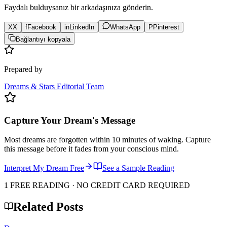
Faydalı bulduysanız bir arkadaşınıza gönderin.
X
X
f
Facebook
in
LinkedIn
WhatsApp
P
Pinterest
Bağlantıyı kopyala
Prepared by
Dreams & Stars Editorial Team
Capture Your Dream's Message
Most dreams are forgotten within 10 minutes of waking. Capture
this message before it fades from your conscious mind.
Interpret My Dream Free
See a Sample Reading
1 FREE READING · NO CREDIT CARD REQUIRED
Related Posts