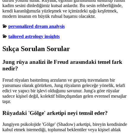
dürüst yolunu sunar. Rüyalar, egonun gürültüsünü susturup ruhun
kadim sesini dinlediğimiz kutsal anlardır. Bu sesin rehberliğinde,
kendi karanlığımızla yüzleşmek ve içimizdeki ışığı keşfetmek,
modern insanın en büyük ruhsal başarısı olacaktır.
💫
personalized dream analysis
💫
tailored astrology insights
Sıkça Sorulan Sorular
Jung rüya analizi ile Freud arasındaki temel fark
nedir?
Freud rüyaları bastırılmış arzuların ve geçmiş travmaların bir
yansıması olarak görürken, Jung rüyaların geleceğe yönelik, telafi
edici ve yapıcı bir işlevi olduğunu savunur. Jung'a göre rüyalar
sadece kişisel değil, kolektif bilinçdışından gelen evrensel mesajlar
taşır.
Rüyadaki 'Gölge' arketipi neyi temsil eder?
Jungiyen psikolojide 'Gölge' (Shadow) arketipi, bireyin kendisinde
kabul etmek istemediği, toplumsal beklentiler veya kişisel ahlak