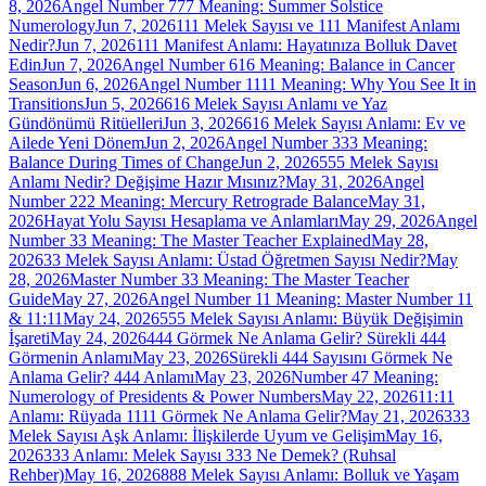
8, 2026
Angel Number 777 Meaning: Summer Solstice
Numerology
Jun 7, 2026
111 Melek Sayısı ve 111 Manifest Anlamı
Nedir?
Jun 7, 2026
111 Manifest Anlamı: Hayatınıza Bolluk Davet
Edin
Jun 7, 2026
Angel Number 616 Meaning: Balance in Cancer
Season
Jun 6, 2026
Angel Number 1111 Meaning: Why You See It in
Transitions
Jun 5, 2026
616 Melek Sayısı Anlamı ve Yaz
Gündönümü Ritüelleri
Jun 3, 2026
616 Melek Sayısı Anlamı: Ev ve
Ailede Yeni Dönem
Jun 2, 2026
Angel Number 333 Meaning:
Balance During Times of Change
Jun 2, 2026
555 Melek Sayısı
Anlamı Nedir? Değişime Hazır Mısınız?
May 31, 2026
Angel
Number 222 Meaning: Mercury Retrograde Balance
May 31,
2026
Hayat Yolu Sayısı Hesaplama ve Anlamları
May 29, 2026
Angel
Number 33 Meaning: The Master Teacher Explained
May 28,
2026
33 Melek Sayısı Anlamı: Üstad Öğretmen Sayısı Nedir?
May
28, 2026
Master Number 33 Meaning: The Master Teacher
Guide
May 27, 2026
Angel Number 11 Meaning: Master Number 11
& 11:11
May 24, 2026
555 Melek Sayısı Anlamı: Büyük Değişimin
İşareti
May 24, 2026
444 Görmek Ne Anlama Gelir? Sürekli 444
Görmenin Anlamı
May 23, 2026
Sürekli 444 Sayısını Görmek Ne
Anlama Gelir? 444 Anlamı
May 23, 2026
Number 47 Meaning:
Numerology of Presidents & Power Numbers
May 22, 2026
11:11
Anlamı: Rüyada 1111 Görmek Ne Anlama Gelir?
May 21, 2026
333
Melek Sayısı Aşk Anlamı: İlişkilerde Uyum ve Gelişim
May 16,
2026
333 Anlamı: Melek Sayısı 333 Ne Demek? (Ruhsal
Rehber)
May 16, 2026
888 Melek Sayısı Anlamı: Bolluk ve Yaşam