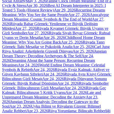
Social Anxiety
May 3, 2026
Falling Clock Dream Meaning: End of a
Cycle & Stress
Apr 30, 2026
Best AI Dream Interpreter in 2025: I
Tested 5 Tools (Honest Review)
Apr 29, 2026
Recurring Dreams
Meaning: Why You See the Same People
Apr 27, 2026
Apocalypse
Dream Meaning: Cosmic Symbols & The End of World
Apr 27,
2026
Rüyada Bahar Görmek: Yenilenme ve Büyük Değişim
Müjdesi
Apr 27, 2026
Rüyada Kıyamet Görmek: Büyük Uyanış ve
Gizli Semboller
Apr 27, 2026
Rüyada Siyah Beyaz Görmek: Ruhsal
Uyanış ve Derin Mesajlar
Apr 26, 2026
Childhood Home Dream
Meaning: Why You Are Going Back
Apr 25, 2026
Rüyada Tanrı
Görmek: İlahi Mesajlar ve Psikolojik Analiz
Apr 25, 2026
Carl Jung
Rüya Analizi: Arketiplerin Gizemli Dünyası
Apr 25, 2026
Jungian
Dream Theory: Decoding Archetypes & The Self
Apr 24,
2026
Dreaming About the Same Person: Recurring Dream
Meanings
Apr 24, 2026
World Ending Dream Meaning: Celestial
Symbols & Rebirth
Apr 24, 2026
Rüyada Evsiz Kalmak: Aidiyet ve
Güven Kaybının Şifreleri
Apr 24, 2026
Rüyada Aynı Kişiyi Görmek:
Bilinçaltının Gizli Mesajı
Apr 24, 2026
Rüyada Dünyanın Sonunu
Görmek: Büyük Ruhsal Dönüşüm
Apr 24, 2026
Rüyada Semboller
Görmek: Bilinçaltınızın Gizli Mesajları
Apr 24, 2026
Rüyada Geç
Kalmak: Bilinçaltınızın 5 Kritik Uyarısı
Apr 24, 2026
Late and
Unprepared Dream Meaning: Decoding the Anxiety
Apr 23,
2026
Jungian Dream Analysis: Decoding the Gateway to the
Soul
Apr 23, 2026
Uyku Bilimi ve Rüyaların Gizemi: Bilimsel
Analiz Rehberi
Apr 23, 2026
Rüya Yorumlama: Bilinçaltı Rehberliği