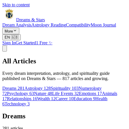
Skip to content
Dreams & Stars
Dream Analysis
Astrology Reading
Compatibility
Moon Journal
More
EN
🇬🇧
Sign In
Get Started
1 Free ✨
All Articles
Every dream interpretation, astrology, and spirituality guide
published on Dreams & Stars —
817
articles and growing.
Dreams
281
Astrology
128
Spirituality
103
Numerology
72
Psychology
63
Nature
48
Life Events
32
Emotions
17
Animals
17
Relationships
16
Wealth
12
Career
10
Education
9
Health
6
Technology
3
Dreams
281
articles