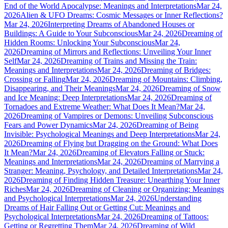
End of the World Apocalypse: Meanings and Interpretations
Mar 24,
2026
Alien & UFO Dreams: Cosmic Messages or Inner Reflections?
Mar 24, 2026
Interpreting Dreams of Abandoned Houses or
Buildings: A Guide to Your Subconscious
Mar 24, 2026
Dreaming of
Hidden Rooms: Unlocking Your Subconscious
Mar 24,
2026
Dreaming of Mirrors and Reflections: Unveiling Your Inner
Self
Mar 24, 2026
Dreaming of Trains and Missing the Train:
Meanings and Interpretations
Mar 24, 2026
Dreaming of Bridges:
Crossing or Falling
Mar 24, 2026
Dreaming of Mountains: Climbing,
Disappearing, and Their Meanings
Mar 24, 2026
Dreaming of Snow
and Ice Meaning: Deep Interpretations
Mar 24, 2026
Dreaming of
Tornadoes and Extreme Weather: What Does It Mean?
Mar 24,
2026
Dreaming of Vampires or Demons: Unveiling Subconscious
Fears and Power Dynamics
Mar 24, 2026
Dreaming of Being
Invisible: Psychological Meanings and Deep Interpretations
Mar 24,
2026
Dreaming of Flying but Dragging on the Ground: What Does
It Mean?
Mar 24, 2026
Dreaming of Elevators Falling or Stuck:
Meanings and Interpretations
Mar 24, 2026
Dreaming of Marrying a
Stranger: Meaning, Psychology, and Detailed Interpretations
Mar 24,
2026
Dreaming of Finding Hidden Treasure: Unearthing Your Inner
Riches
Mar 24, 2026
Dreaming of Cleaning or Organizing: Meanings
and Psychological Interpretations
Mar 24, 2026
Understanding
Dreams of Hair Falling Out or Getting Cut: Meanings and
Psychological Interpretations
Mar 24, 2026
Dreaming of Tattoos:
Getting or Regretting Them
Mar 24, 2026
Dreaming of Wild