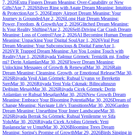
7, 2026
Extra Fingers Dream Meaning: Over-Capability or New
Gifts?
Apr 7, 2026
Silver Ring with Agate Dream Meaning: Intuition
& Protection
Apr 5, 2026
Empty Airport Dream Meaning: Your
Journey is Grounded
Apr 2, 2026
Long Hair Dream Meaning:
Power, Freedom, & Growth
Apr 2, 2026
Glitched Dream Meaning:
Is Your Reality Shifting?
Apr 2, 2026
Self-Driving Car Crash Dream
Meaning: Loss of Control?
Apr 2, 2026
AI Becoming Human Dream
Meaning: Unpacking Your Digital Soul
Apr 1, 2026
Viral Post
Dream Meaning: Your Subconscious & Digital Fame
Apr 1,
2026
VR Trapped Dream Meaning: Are You Losing Touch with
Reality?
Apr 1, 2026
Rüyada Yağmur Görmek: Temizlik mi, Endişe
mi? Derin Anlamları
Mar 30, 2026
Flower Dream Meaning:
Unlocking Messages of Growth & Renewal
Mar 30, 2026
Rain
Dream Meaning: Cleansing, Growth, or Emotional Release?
Mar 30,
2026
Rüyada Yeşil Alan Görmek: Ruhsal Uyanış ve Bereketin
Sırrı
Mar 30, 2026
Rüyada Yeni Yola Çıkmak: Bilinçaltınızın
Değişim Mesajı
Mar 30, 2026
Rüyada Çiçek Görmek: Derin
Anlamları ve Ruhsal Mesajları
Mar 30, 2026
New Growth Dream
Meaning: Embrace Your Blooming Potential
Mar 30, 2026
Dream of
Change Meaning: Navigate Life's Transitions
Mar 30, 2026
Garden
Dream Meaning: Unearthing Your Inner Landscape
Mar 30,
2026
Rüyada Berrak Su Görmek: Ruhsal Yenilenme ve Şifa
Yolu
Mar 30, 2026
Rüyada Çiçek Açtığını Görmek: Yeni
Başlangıçlar ve Umut
Mar 30, 2026
Blooming Trees Dream
Meaning: Spring's Promise of Growth
Mar 29, 2026
Birds Singing in