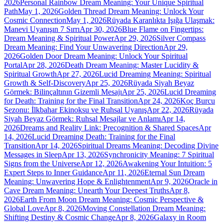
2026
Personal Rainbow Dream Meaning: Your Unique Spiritual
Path
May 1, 2026
Golden Thread Dream Meaning: Unlock Your
Cosmic Connection
May 1, 2026
Rüyada Karanlıkta Işığa Ulaşmak:
Manevi Uyanışın 7 Sırrı
Apr 30, 2026
Blue Flame on Fingertips:
Dream Meaning & Spiritual Power
Apr 29, 2026
Silver Compass
Dream Meaning: Find Your Unwavering Direction
Apr 29,
2026
Golden Door Dream Meaning: Unlock Your Spiritual
Portal
Apr 28, 2026
Death Dream Meaning: Master Lucidity &
Spiritual Growth
Apr 27, 2026
Lucid Dreaming Meaning: Spiritual
Growth & Self-Discovery
Apr 25, 2026
Rüyada Siyah Beyaz
Görmek: Bilinçaltının Gizemli Mesajı
Apr 25, 2026
Lucid Dreaming
for Death: Training for the Final Transition
Apr 24, 2026
Koç Burcu
Sezonu: İlkbahar Ekinoksu ve Ruhsal Uyanış
Apr 22, 2026
Rüyada
Siyah Beyaz Görmek: Ruhsal Mesajlar ve Anlamı
Apr 14,
2026
Dreams and Reality Link: Precognition & Shared Spaces
Apr
14, 2026
Lucid Dreaming Death: Training for the Final
Transition
Apr 14, 2026
Spiritual Dreams Meaning: Decoding Divine
Messages in Sleep
Apr 13, 2026
Synchronicity Meaning: 7 Spiritual
Signs from the Universe
Apr 12, 2026
Awakening Your Intuition: 5
Expert Steps to Inner Guidance
Apr 11, 2026
Eternal Sun Dream
Meaning: Unwavering Hope & Enlightenment
Apr 9, 2026
Oracle in
Cave Dream Meaning: Unearth Your Deepest Truths
Apr 8,
2026
Earth From Moon Dream Meaning: Cosmic Perspective &
Global Love
Apr 8, 2026
Moving Constellation Dream Meaning:
Shifting Destiny & Cosmic Change
Apr 8, 2026
Galaxy in Room