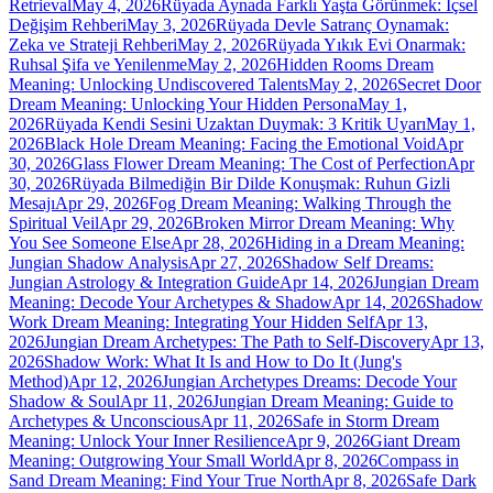
Retrieval
May 4, 2026
Rüyada Aynada Farklı Yaşta Görünmek: İçsel
Değişim Rehberi
May 3, 2026
Rüyada Devle Satranç Oynamak:
Zeka ve Strateji Rehberi
May 2, 2026
Rüyada Yıkık Evi Onarmak:
Ruhsal Şifa ve Yenilenme
May 2, 2026
Hidden Rooms Dream
Meaning: Unlocking Undiscovered Talents
May 2, 2026
Secret Door
Dream Meaning: Unlocking Your Hidden Persona
May 1,
2026
Rüyada Kendi Sesini Uzaktan Duymak: 3 Kritik Uyarı
May 1,
2026
Black Hole Dream Meaning: Facing the Emotional Void
Apr
30, 2026
Glass Flower Dream Meaning: The Cost of Perfection
Apr
30, 2026
Rüyada Bilmediğin Bir Dilde Konuşmak: Ruhun Gizli
Mesajı
Apr 29, 2026
Fog Dream Meaning: Walking Through the
Spiritual Veil
Apr 29, 2026
Broken Mirror Dream Meaning: Why
You See Someone Else
Apr 28, 2026
Hiding in a Dream Meaning:
Jungian Shadow Analysis
Apr 27, 2026
Shadow Self Dreams:
Jungian Astrology & Integration Guide
Apr 14, 2026
Jungian Dream
Meaning: Decode Your Archetypes & Shadow
Apr 14, 2026
Shadow
Work Dream Meaning: Integrating Your Hidden Self
Apr 13,
2026
Jungian Dream Archetypes: The Path to Self-Discovery
Apr 13,
2026
Shadow Work: What It Is and How to Do It (Jung's
Method)
Apr 12, 2026
Jungian Archetypes Dreams: Decode Your
Shadow & Soul
Apr 11, 2026
Jungian Dream Meaning: Guide to
Archetypes & Unconscious
Apr 11, 2026
Safe in Storm Dream
Meaning: Unlock Your Inner Resilience
Apr 9, 2026
Giant Dream
Meaning: Outgrowing Your Small World
Apr 8, 2026
Compass in
Sand Dream Meaning: Find Your True North
Apr 8, 2026
Safe Dark