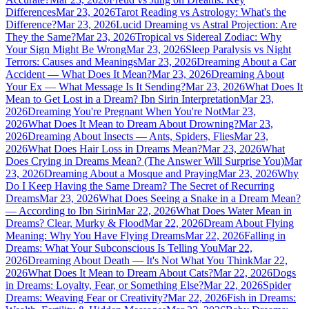
Differences
Mar 23, 2026
Tarot Reading vs Astrology: What's the
Difference?
Mar 23, 2026
Lucid Dreaming vs Astral Projection: Are
They the Same?
Mar 23, 2026
Tropical vs Sidereal Zodiac: Why
Your Sign Might Be Wrong
Mar 23, 2026
Sleep Paralysis vs Night
Terrors: Causes and Meanings
Mar 23, 2026
Dreaming About a Car
Accident — What Does It Mean?
Mar 23, 2026
Dreaming About
Your Ex — What Message Is It Sending?
Mar 23, 2026
What Does It
Mean to Get Lost in a Dream? Ibn Sirin Interpretation
Mar 23,
2026
Dreaming You're Pregnant When You're Not
Mar 23,
2026
What Does It Mean to Dream About Drowning?
Mar 23,
2026
Dreaming About Insects — Ants, Spiders, Flies
Mar 23,
2026
What Does Hair Loss in Dreams Mean?
Mar 23, 2026
What
Does Crying in Dreams Mean? (The Answer Will Surprise You)
Mar
23, 2026
Dreaming About a Mosque and Praying
Mar 23, 2026
Why
Do I Keep Having the Same Dream? The Secret of Recurring
Dreams
Mar 23, 2026
What Does Seeing a Snake in a Dream Mean?
— According to Ibn Sirin
Mar 22, 2026
What Does Water Mean in
Dreams? Clear, Murky & Flood
Mar 22, 2026
Dream About Flying
Meaning: Why You Have Flying Dreams
Mar 22, 2026
Falling in
Dreams: What Your Subconscious Is Telling You
Mar 22,
2026
Dreaming About Death — It's Not What You Think
Mar 22,
2026
What Does It Mean to Dream About Cats?
Mar 22, 2026
Dogs
in Dreams: Loyalty, Fear, or Something Else?
Mar 22, 2026
Spider
Dreams: Weaving Fear or Creativity?
Mar 22, 2026
Fish in Dreams: