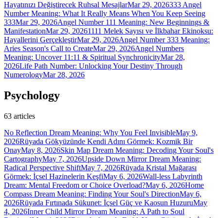
Hayatınızı Değiştirecek Ruhsal Mesajlar
Mar 29, 2026
333 Angel
Number Meaning: What It Really Means When You Keep Seeing
333
Mar 29, 2026
Angel Number 111 Meaning: New Beginnings &
Manifestation
Mar 29, 2026
1111 Melek Sayısı ve İlkbahar Ekinoksu:
Hayallerini Gerçekleştir
Mar 29, 2026
Angel Number 333 Meaning:
Aries Season's Call to Create
Mar 29, 2026
Angel Numbers
Meaning: Uncover 11:11 & Spiritual Synchronicity
Mar 28,
2026
Life Path Number: Unlocking Your Destiny Through
Numerology
Mar 28, 2026
Psychology
63
articles
No Reflection Dream Meaning: Why You Feel Invisible
May 9,
2026
Rüyada Gökyüzünde Kendi Adını Görmek: Kozmik Bir
Onay
May 8, 2026
Skin Map Dream Meaning: Decoding Your Soul's
Cartography
May 7, 2026
Upside Down Mirror Dream Meaning:
Radical Perspective Shift
May 7, 2026
Rüyada Kristal Mağarası
Görmek: İçsel Hazinelerin Keşfi
May 6, 2026
Wall-less Labyrinth
Dream: Mental Freedom or Choice Overload?
May 6, 2026
Home
Compass Dream Meaning: Finding Your Soul's Direction
May 6,
2026
Rüyada Fırtınada Sükunet: İçsel Güç ve Kaosun Huzuru
May
4, 2026
Inner Child Mirror Dream Meaning: A Path to Soul