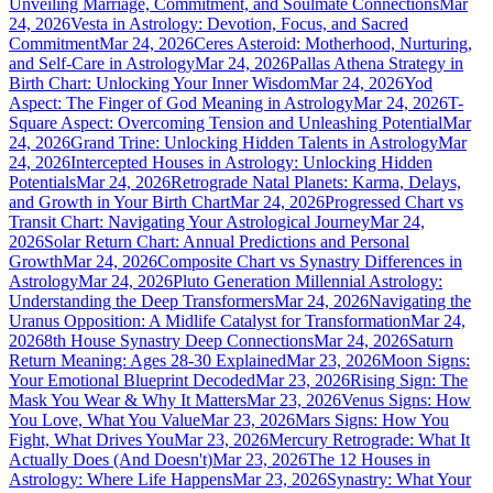
Unveiling Marriage, Commitment, and Soulmate Connections
Mar
24, 2026
Vesta in Astrology: Devotion, Focus, and Sacred
Commitment
Mar 24, 2026
Ceres Asteroid: Motherhood, Nurturing,
and Self-Care in Astrology
Mar 24, 2026
Pallas Athena Strategy in
Birth Chart: Unlocking Your Inner Wisdom
Mar 24, 2026
Yod
Aspect: The Finger of God Meaning in Astrology
Mar 24, 2026
T-
Square Aspect: Overcoming Tension and Unleashing Potential
Mar
24, 2026
Grand Trine: Unlocking Hidden Talents in Astrology
Mar
24, 2026
Intercepted Houses in Astrology: Unlocking Hidden
Potentials
Mar 24, 2026
Retrograde Natal Planets: Karma, Delays,
and Growth in Your Birth Chart
Mar 24, 2026
Progressed Chart vs
Transit Chart: Navigating Your Astrological Journey
Mar 24,
2026
Solar Return Chart: Annual Predictions and Personal
Growth
Mar 24, 2026
Composite Chart vs Synastry Differences in
Astrology
Mar 24, 2026
Pluto Generation Millennial Astrology:
Understanding the Deep Transformers
Mar 24, 2026
Navigating the
Uranus Opposition: A Midlife Catalyst for Transformation
Mar 24,
2026
8th House Synastry Deep Connections
Mar 24, 2026
Saturn
Return Meaning: Ages 28-30 Explained
Mar 23, 2026
Moon Signs:
Your Emotional Blueprint Decoded
Mar 23, 2026
Rising Sign: The
Mask You Wear & Why It Matters
Mar 23, 2026
Venus Signs: How
You Love, What You Value
Mar 23, 2026
Mars Signs: How You
Fight, What Drives You
Mar 23, 2026
Mercury Retrograde: What It
Actually Does (And Doesn't)
Mar 23, 2026
The 12 Houses in
Astrology: Where Life Happens
Mar 23, 2026
Synastry: What Your