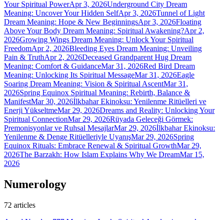
Your Spiritual Power
Apr 3, 2026
Underground City Dream
Meaning: Uncover Your Hidden Self
Apr 3, 2026
Tunnel of Light
Dream Meaning: Hope & New Beginnings
Apr 3, 2026
Floating
Above Your Body Dream Meaning: Spiritual Awakening?
Apr 2,
2026
Growing Wings Dream Meaning: Unlock Your Spiritual
Freedom
Apr 2, 2026
Bleeding Eyes Dream Meaning: Unveiling
Pain & Truth
Apr 2, 2026
Deceased Grandparent Hug Dream
Meaning: Comfort & Guidance
Mar 31, 2026
Red Bird Dream
Meaning: Unlocking Its Spiritual Message
Mar 31, 2026
Eagle
Soaring Dream Meaning: Vision & Spiritual Ascent
Mar 31,
2026
Spring Equinox Spiritual Meaning: Rebirth, Balance &
Manifest
Mar 30, 2026
İlkbahar Ekinoksu: Yenilenme Ritüelleri ve
Enerji Yükseltme
Mar 29, 2026
Dreams and Reality: Unlocking Your
Spiritual Connection
Mar 29, 2026
Rüyada Geleceği Görmek:
Premonisyonlar ve Ruhsal Mesajlar
Mar 29, 2026
İlkbahar Ekinoksu:
Yenilenme & Denge Ritüelleriyle Uyanış
Mar 29, 2026
Spring
Equinox Rituals: Embrace Renewal & Spiritual Growth
Mar 29,
2026
The Barzakh: How Islam Explains Why We Dream
Mar 15,
2026
Numerology
72
articles