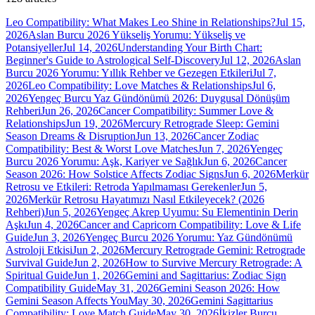
Leo Compatibility: What Makes Leo Shine in Relationships?
Jul 15,
2026
Aslan Burcu 2026 Yükseliş Yorumu: Yükseliş ve
Potansiyeller
Jul 14, 2026
Understanding Your Birth Chart:
Beginner's Guide to Astrological Self-Discovery
Jul 12, 2026
Aslan
Burcu 2026 Yorumu: Yıllık Rehber ve Gezegen Etkileri
Jul 7,
2026
Leo Compatibility: Love Matches & Relationships
Jul 6,
2026
Yengeç Burcu Yaz Gündönümü 2026: Duygusal Dönüşüm
Rehberi
Jun 26, 2026
Cancer Compatibility: Summer Love &
Relationships
Jun 19, 2026
Mercury Retrograde Sleep: Gemini
Season Dreams & Disruption
Jun 13, 2026
Cancer Zodiac
Compatibility: Best & Worst Love Matches
Jun 7, 2026
Yengeç
Burcu 2026 Yorumu: Aşk, Kariyer ve Sağlık
Jun 6, 2026
Cancer
Season 2026: How Solstice Affects Zodiac Signs
Jun 6, 2026
Merkür
Retrosu ve Etkileri: Retroda Yapılmaması Gerekenler
Jun 5,
2026
Merkür Retrosu Hayatımızı Nasıl Etkileyecek? (2026
Rehberi)
Jun 5, 2026
Yengeç Akrep Uyumu: Su Elementinin Derin
Aşkı
Jun 4, 2026
Cancer and Capricorn Compatibility: Love & Life
Guide
Jun 3, 2026
Yengeç Burcu 2026 Yorumu: Yaz Gündönümü
Astroloji Etkisi
Jun 2, 2026
Mercury Retrograde Gemini: Retrograde
Survival Guide
Jun 2, 2026
How to Survive Mercury Retrograde: A
Spiritual Guide
Jun 1, 2026
Gemini and Sagittarius: Zodiac Sign
Compatibility Guide
May 31, 2026
Gemini Season 2026: How
Gemini Season Affects You
May 30, 2026
Gemini Sagittarius
Compatibility: Love Match Guide
May 30, 2026
İkizler Burcu