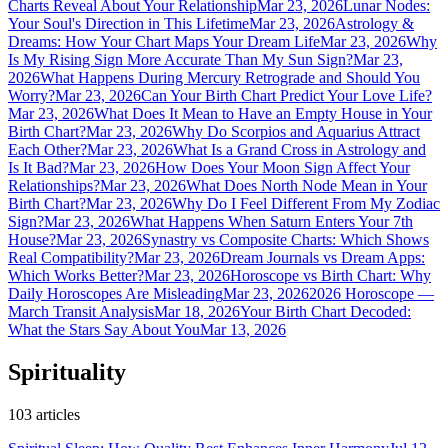
Charts Reveal About Your Relationship
Mar 23, 2026
Lunar Nodes:
Your Soul's Direction in This Lifetime
Mar 23, 2026
Astrology &
Dreams: How Your Chart Maps Your Dream Life
Mar 23, 2026
Why
Is My Rising Sign More Accurate Than My Sun Sign?
Mar 23,
2026
What Happens During Mercury Retrograde and Should You
Worry?
Mar 23, 2026
Can Your Birth Chart Predict Your Love Life?
Mar 23, 2026
What Does It Mean to Have an Empty House in Your
Birth Chart?
Mar 23, 2026
Why Do Scorpios and Aquarius Attract
Each Other?
Mar 23, 2026
What Is a Grand Cross in Astrology and
Is It Bad?
Mar 23, 2026
How Does Your Moon Sign Affect Your
Relationships?
Mar 23, 2026
What Does North Node Mean in Your
Birth Chart?
Mar 23, 2026
Why Do I Feel Different From My Zodiac
Sign?
Mar 23, 2026
What Happens When Saturn Enters Your 7th
House?
Mar 23, 2026
Synastry vs Composite Charts: Which Shows
Real Compatibility?
Mar 23, 2026
Dream Journals vs Dream Apps:
Which Works Better?
Mar 23, 2026
Horoscope vs Birth Chart: Why
Daily Horoscopes Are Misleading
Mar 23, 2026
2026 Horoscope —
March Transit Analysis
Mar 18, 2026
Your Birth Chart Decoded:
What the Stars Say About You
Mar 13, 2026
Spirituality
103
articles