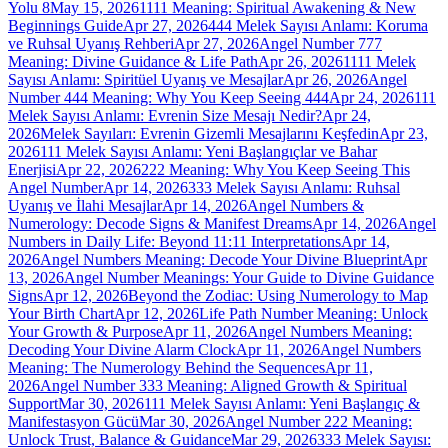
Yolu 8
May 15, 2026
1111 Meaning: Spiritual Awakening & New
Beginnings Guide
Apr 27, 2026
444 Melek Sayısı Anlamı: Koruma
ve Ruhsal Uyanış Rehberi
Apr 27, 2026
Angel Number 777
Meaning: Divine Guidance & Life Path
Apr 26, 2026
1111 Melek
Sayısı Anlamı: Spiritüel Uyanış ve Mesajlar
Apr 26, 2026
Angel
Number 444 Meaning: Why You Keep Seeing 444
Apr 24, 2026
111
Melek Sayısı Anlamı: Evrenin Size Mesajı Nedir?
Apr 24,
2026
Melek Sayıları: Evrenin Gizemli Mesajlarını Keşfedin
Apr 23,
2026
111 Melek Sayısı Anlamı: Yeni Başlangıçlar ve Bahar
Enerjisi
Apr 22, 2026
222 Meaning: Why You Keep Seeing This
Angel Number
Apr 14, 2026
333 Melek Sayısı Anlamı: Ruhsal
Uyanış ve İlahi Mesajlar
Apr 14, 2026
Angel Numbers &
Numerology: Decode Signs & Manifest Dreams
Apr 14, 2026
Angel
Numbers in Daily Life: Beyond 11:11 Interpretations
Apr 14,
2026
Angel Numbers Meaning: Decode Your Divine Blueprint
Apr
13, 2026
Angel Number Meanings: Your Guide to Divine Guidance
Signs
Apr 12, 2026
Beyond the Zodiac: Using Numerology to Map
Your Birth Chart
Apr 12, 2026
Life Path Number Meaning: Unlock
Your Growth & Purpose
Apr 11, 2026
Angel Numbers Meaning:
Decoding Your Divine Alarm Clock
Apr 11, 2026
Angel Numbers
Meaning: The Numerology Behind the Sequences
Apr 11,
2026
Angel Number 333 Meaning: Aligned Growth & Spiritual
Support
Mar 30, 2026
111 Melek Sayısı Anlamı: Yeni Başlangıç &
Manifestasyon Gücü
Mar 30, 2026
Angel Number 222 Meaning:
Unlock Trust, Balance & Guidance
Mar 29, 2026
333 Melek Sayısı: