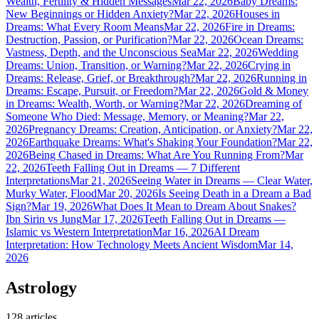
Wealth, Fertility & Hidden Messages
Mar 22, 2026
Baby Dreams:
New Beginnings or Hidden Anxiety?
Mar 22, 2026
Houses in
Dreams: What Every Room Means
Mar 22, 2026
Fire in Dreams:
Destruction, Passion, or Purification?
Mar 22, 2026
Ocean Dreams:
Vastness, Depth, and the Unconscious Sea
Mar 22, 2026
Wedding
Dreams: Union, Transition, or Warning?
Mar 22, 2026
Crying in
Dreams: Release, Grief, or Breakthrough?
Mar 22, 2026
Running in
Dreams: Escape, Pursuit, or Freedom?
Mar 22, 2026
Gold & Money
in Dreams: Wealth, Worth, or Warning?
Mar 22, 2026
Dreaming of
Someone Who Died: Message, Memory, or Meaning?
Mar 22,
2026
Pregnancy Dreams: Creation, Anticipation, or Anxiety?
Mar 22,
2026
Earthquake Dreams: What's Shaking Your Foundation?
Mar 22,
2026
Being Chased in Dreams: What Are You Running From?
Mar
22, 2026
Teeth Falling Out in Dreams — 7 Different
Interpretations
Mar 21, 2026
Seeing Water in Dreams — Clear Water,
Murky Water, Flood
Mar 20, 2026
Is Seeing Death in a Dream a Bad
Sign?
Mar 19, 2026
What Does It Mean to Dream About Snakes?
Ibn Sirin vs Jung
Mar 17, 2026
Teeth Falling Out in Dreams —
Islamic vs Western Interpretation
Mar 16, 2026
AI Dream
Interpretation: How Technology Meets Ancient Wisdom
Mar 14,
2026
Astrology
128
articles