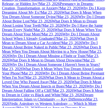
Release, or Hidden Joy?
Mar 23, 2026
Pregnancy in Dreams:
Creation, Transformation, or Anxiety?
Mar 23, 2026
Why Do I Keep
Dreaming About My Ex?
Mar 23, 2026
What Does It Mean When
You Dream About Someone Dying?
Mar 23, 2026
Why Do I Dream
About Being Lost?
Mar 23, 2026
What Does It Mean to Dream
About Losing Your Teeth?
Mar 23, 2026
Why Do I Have the Same
Dream Every Night?
Mar 23, 2026
What Does It Mean When You
Dream About Your Mom?
Mar 23, 2026
Why Do I Dream About
School When I Already Graduated?
Mar 23, 2026
What Does It
Mean to Dream About a Car Accident?
Mar 23, 2026
Why Do I
Dream About Being Naked in Public?
Mar 23, 2026
What Does It
Mean When You Dream About Moving to a New House?
Mar 23,
2026
Why Do I Dream About Missing a Flight or Train?
Mar 23,
2026
What Does It Mean to Dream About Drowning?
Mar 23,
2026
Why Do I Dream About Someone I Haven't Seen in Years?
Mar 23, 2026
What Does It Mean When You Dream About Losing
Your Phone?
Mar 23, 2026
Why Do I Dream About Being Pregnant
When I'm Not?
Mar 23, 2026
What Does It Mean to Dream About a
Loved One Who Passed Away?
Mar 23, 2026
What Does It Mean
When You Dream About Insects or Bugs?
Mar 23, 2026
Why Do I
Dream About Falling Off a Cliff?
Mar 23, 2026
What Does It Mean
to Dream in Color vs Black and White?
Mar 23, 2026
Dream
Interpretation: Islam vs Christianity — Key Differences
Mar 23,
2026
Vedic Astrology vs Western Astrology — Which Is More
Accurate?
Mar 23, 2026
Freud vs Jung on Dreams: Key