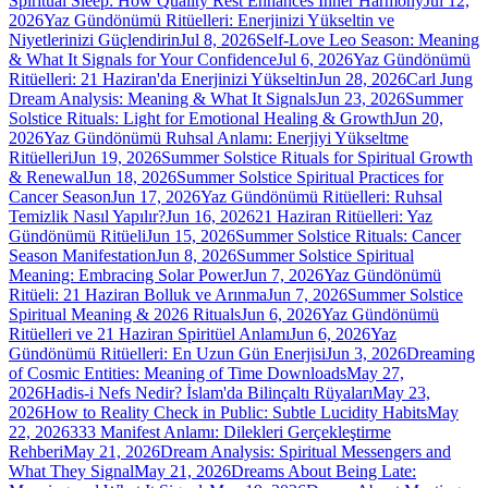
Spiritual Sleep: How Quality Rest Enhances Inner Harmony
Jul 12,
2026
Yaz Gündönümü Ritüelleri: Enerjinizi Yükseltin ve
Niyetlerinizi Güçlendirin
Jul 8, 2026
Self-Love Leo Season: Meaning
& What It Signals for Your Confidence
Jul 6, 2026
Yaz Gündönümü
Ritüelleri: 21 Haziran'da Enerjinizi Yükseltin
Jun 28, 2026
Carl Jung
Dream Analysis: Meaning & What It Signals
Jun 23, 2026
Summer
Solstice Rituals: Light for Emotional Healing & Growth
Jun 20,
2026
Yaz Gündönümü Ruhsal Anlamı: Enerjiyi Yükseltme
Ritüelleri
Jun 19, 2026
Summer Solstice Rituals for Spiritual Growth
& Renewal
Jun 18, 2026
Summer Solstice Spiritual Practices for
Cancer Season
Jun 17, 2026
Yaz Gündönümü Ritüelleri: Ruhsal
Temizlik Nasıl Yapılır?
Jun 16, 2026
21 Haziran Ritüelleri: Yaz
Gündönümü Ritüeli
Jun 15, 2026
Summer Solstice Rituals: Cancer
Season Manifestation
Jun 8, 2026
Summer Solstice Spiritual
Meaning: Embracing Solar Power
Jun 7, 2026
Yaz Gündönümü
Ritüeli: 21 Haziran Bolluk ve Arınma
Jun 7, 2026
Summer Solstice
Spiritual Meaning & 2026 Rituals
Jun 6, 2026
Yaz Gündönümü
Ritüelleri ve 21 Haziran Spiritüel Anlamı
Jun 6, 2026
Yaz
Gündönümü Ritüelleri: En Uzun Gün Enerjisi
Jun 3, 2026
Dreaming
of Cosmic Entities: Meaning of Time Downloads
May 27,
2026
Hadis-i Nefs Nedir? İslam'da Bilinçaltı Rüyaları
May 23,
2026
How to Reality Check in Public: Subtle Lucidity Habits
May
22, 2026
333 Manifest Anlamı: Dilekleri Gerçekleştirme
Rehberi
May 21, 2026
Dream Analysis: Spiritual Messengers and
What They Signal
May 21, 2026
Dreams About Being Late: