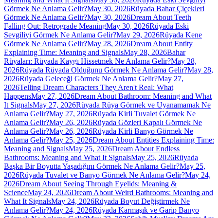
Görmek Ne Anlama Gelir?
May 30, 2026
Rüyada Bahar Çiçekleri
Görmek Ne Anlama Gelir?
May 30, 2026
Dream About Teeth
Falling Out: Retrograde Meaning
May 30, 2026
Rüyada Eski
Sevgiliyi Görmek Ne Anlama Gelir?
May 29, 2026
Rüyada Kene
Görmek Ne Anlama Gelir?
May 28, 2026
Dream About Entity
Explaining Time: Meaning and Signals
May 28, 2026
Bahar
Rüyaları: Rüyada Kaygı Hissetmek Ne Anlama Gelir?
May 28,
2026
Rüyada Rüyada Olduğunu Görmek Ne Anlama Gelir?
May 28,
2026
Rüyada Geleceği Görmek Ne Anlama Gelir?
May 27,
2026
Telling Dream Characters They Aren't Real: What
Happens
May 27, 2026
Dream About Bathroom: Meaning and What
It Signals
May 27, 2026
Rüyada Rüya Görmek ve Uyanamamak Ne
Anlama Gelir?
May 27, 2026
Rüyada Kirli Tuvalet Görmek Ne
Anlama Gelir?
May 26, 2026
Rüyada Gözleri Kapalı Görmek Ne
Anlama Gelir?
May 26, 2026
Rüyada Kirli Banyo Görmek Ne
Anlama Gelir?
May 25, 2026
Dream About Entities Explaining Time:
Meaning and Signals
May 25, 2026
Dream About Endless
Bathrooms: Meaning and What It Signals
May 25, 2026
Rüyada
Başka Bir Boyutta Yaşadığını Görmek Ne Anlama Gelir?
May 25,
2026
Rüyada Tuvalet ve Banyo Görmek Ne Anlama Gelir?
May 24,
2026
Dream About Seeing Through Eyelids: Meaning &
Science
May 24, 2026
Dream About Weird Bathrooms: Meaning and
What It Signals
May 24, 2026
Rüyada Boyut Değiştirmek Ne
Anlama Gelir?
May 24, 2026
Rüyada Karmaşık ve Garip Banyo