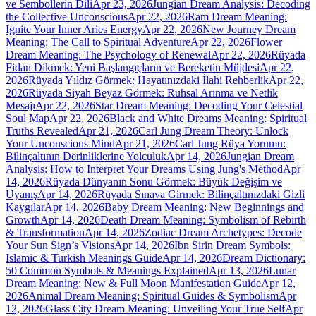
ve Sembollerin Dili
Apr 23, 2026
Jungian Dream Analysis: Decoding
the Collective Unconscious
Apr 22, 2026
Ram Dream Meaning:
Ignite Your Inner Aries Energy
Apr 22, 2026
New Journey Dream
Meaning: The Call to Spiritual Adventure
Apr 22, 2026
Flower
Dream Meaning: The Psychology of Renewal
Apr 22, 2026
Rüyada
Fidan Dikmek: Yeni Başlangıçların ve Bereketin Müjdesi
Apr 22,
2026
Rüyada Yıldız Görmek: Hayatınızdaki İlahi Rehberlik
Apr 22,
2026
Rüyada Siyah Beyaz Görmek: Ruhsal Arınma ve Netlik
Mesajı
Apr 22, 2026
Star Dream Meaning: Decoding Your Celestial
Soul Map
Apr 22, 2026
Black and White Dreams Meaning: Spiritual
Truths Revealed
Apr 21, 2026
Carl Jung Dream Theory: Unlock
Your Unconscious Mind
Apr 21, 2026
Carl Jung Rüya Yorumu:
Bilinçaltının Derinliklerine Yolculuk
Apr 14, 2026
Jungian Dream
Analysis: How to Interpret Your Dreams Using Jung's Method
Apr
14, 2026
Rüyada Dünyanın Sonu Görmek: Büyük Değişim ve
Uyanış
Apr 14, 2026
Rüyada Sınava Girmek: Bilinçaltınızdaki Gizli
Kaygılar
Apr 14, 2026
Baby Dream Meaning: New Beginnings and
Growth
Apr 14, 2026
Death Dream Meaning: Symbolism of Rebirth
& Transformation
Apr 14, 2026
Zodiac Dream Archetypes: Decode
Your Sun Sign’s Visions
Apr 14, 2026
Ibn Sirin Dream Symbols:
Islamic & Turkish Meanings Guide
Apr 14, 2026
Dream Dictionary:
50 Common Symbols & Meanings Explained
Apr 13, 2026
Lunar
Dream Meaning: New & Full Moon Manifestation Guide
Apr 12,
2026
Animal Dream Meaning: Spiritual Guides & Symbolism
Apr
12, 2026
Glass City Dream Meaning: Unveiling Your True Self
Apr