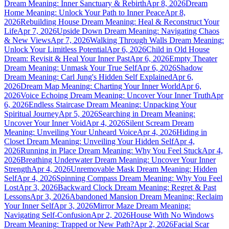
Dream Meaning: Inner Sanctuary & Rebirth
Apr 8, 2026
Dream
Home Meaning: Unlock Your Path to Inner Peace
Apr 8,
2026
Rebuilding House Dream Meaning: Heal & Reconstruct Your
Life
Apr 7, 2026
Upside Down Dream Meaning: Navigating Chaos
& New Views
Apr 7, 2026
Walking Through Walls Dream Meaning:
Unlock Your Limitless Potential
Apr 6, 2026
Child in Old House
Dream: Revisit & Heal Your Inner Past
Apr 6, 2026
Empty Theater
Dream Meaning: Unmask Your True Self
Apr 6, 2026
Shadow
Dream Meaning: Carl Jung's Hidden Self Explained
Apr 6,
2026
Dream Map Meaning: Charting Your Inner World
Apr 6,
2026
Voice Echoing Dream Meaning: Uncover Your Inner Truth
Apr
6, 2026
Endless Staircase Dream Meaning: Unpacking Your
Spiritual Journey
Apr 5, 2026
Searching in Dream Meaning:
Uncover Your Inner Void
Apr 4, 2026
Silent Scream Dream
Meaning: Unveiling Your Unheard Voice
Apr 4, 2026
Hiding in
Closet Dream Meaning: Unveiling Your Hidden Self
Apr 4,
2026
Running in Place Dream Meaning: Why You Feel Stuck
Apr 4,
2026
Breathing Underwater Dream Meaning: Uncover Your Inner
Strength
Apr 4, 2026
Unremovable Mask Dream Meaning: Hidden
Self
Apr 4, 2026
Spinning Compass Dream Meaning: Why You Feel
Lost
Apr 3, 2026
Backward Clock Dream Meaning: Regret & Past
Lessons
Apr 3, 2026
Abandoned Mansion Dream Meaning: Reclaim
Your Inner Self
Apr 3, 2026
Mirror Maze Dream Meaning:
Navigating Self-Confusion
Apr 2, 2026
House With No Windows
Dream Meaning: Trapped or New Path?
Apr 2, 2026
Facial Scar