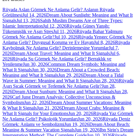
Rüyada Aslan Görmek Ne Anlama Gelir? Aslanın Rüyada
Görülmesi
Jul 14, 2026
Dream About Sunlight: Meaning and What It
Signals
Jul 13, 2026
Sahih Muslim Dreams Are of Three Types:
Islamic Interpretation
Jul 12, 2026
Rüyada Güneş Yanığı:
Tükenmişlik ve Aşırı Stres
Jul 11, 2026
Rüyada Bahar Yağmuru
Görmek Ne Anlama Gelir?
Jul 10, 2026
Rüyada Yengeç Görmek Ne
Anlama Gelir? Duygusal Koruma ve Ev Hayatı
Jul 8, 2026
Rüyada
Kaybolmak Ne Anlama Gelir? Derinlemesine Yorumlar
Jul 7,
2026
Dream About Travel: Meaning and What It Signals
Jul 6,
2026
Rüyada Su Görmek Ne Anlama Gelir? Berraklık ve
Yenilenme
Jun 30, 2026
Common Dream Symbols: Meaning and
What It Signals
Jun 30, 2026
Dream About a Crowded Beach:
Meaning and What It Signals
Jun 29, 2026
Dream About a Tidal
Wave in Summer: Meaning and What It Signals
Jun 28, 2026
Rüyada
Aşırı Sıcak Görmek ve Terlemek Ne Anlama Gelir?
Jun 28,
2026
Dream About Sunburn: Meaning and What It Signals
Jun 28,
2026
Carl Jung Dream Analysis: Collective Unconscious &
Symbolism
Jun 22, 2026
Dream About Summer Vacations: Meaning
& What It Signals
Jun 21, 2026
Dream About Crabs: Meaning &
What It Signals for Your Emotions
Jun 20, 2026
Rüyada Yaz Görmek
Ne Anlama Gelir? Psikolojik Yorumları
Jun 20, 2026
Rüyada Deniz
Görmek: Anlamı ve Sembolizmi
Jun 19, 2026
Dream About Beach:
Meaning & Summer Vacation Signals
Jun 19, 2026
Ibn Sirin's Dream
Interpretation Method: The Complete Guide
Jun 10, 2026
Rüyada