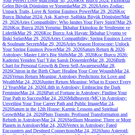
Your Perfect Love Match
Mar 30, 2026
Koç Burcu 2024: Ekinoksla
Gelen Büyük Dönüşüm ve Yorumlar
Mar 29, 2026
Aries Zodiac:
Unpack Traits, Love & Spring Equinox Power
Mar 29, 2026
Koç
Burcu İlkbahar 2024: Aşk, Kariyer, Sağlıkta Büyük Dönüşüm!
Mar
29, 2026
Aries Compatibility: Who Ignites Your Fiery Spirit?
Mar 29,
2026
Koç Burcu 2026 Yorumu: İlkbahar Ekinoksu ile Yenilenme ve
Liderlik
Mar 29, 2026
Koç Burcu Aşk Hayatı: İlkbahar Uyumu ve
İlişki Sırları
Mar 29, 2026
Aries Compatibility: Spring Equinox Love
& Soulmate Secrets
Mar 29, 2026
Aries Season Horoscope: Unlock
Your Spring Equinox Power
Mar 29, 2026
Saturn Return & 2026
Astrology: Master Life's Big Shifts
Mar 28, 2026
Koç Burcu 2026:
Kaderini Yeniden Yaz! Yılın Şanslı Dönemleri
Mar 28, 2026
Birth
Chart for Personal Growth & Deep Self-Awareness
Mar 28,
2026
Chiron in the Birth Chart: Healing Your Core Wounds
Mar 24,
2026
Venus Return Meaning: Astrology Predictions for Love and
Wealth
Mar 24, 2026
Jupiter Return Meaning: What to Expect Every
12 Years
Mar 24, 2026
Lilith in Astrology: Embracing the Dark
Feminine
Mar 24, 2026
Part of Fortune in Astrology: Finding Your
True Path to Success
Mar 24, 2026
Midheaven (MC) in Astrology:
Unveiling Your True Career Path and Public Image
Mar 24,
2026
Saturn in the 12th House: Karmic Lessons and Spiritual
Growth
Mar 24, 2026
Pluto Transits: Profound Transformation and
Rebirth in Astrology
Mar 24, 2026
Stellium Meaning: Three or More
Planets in Astrology
Mar 24, 2026
Vertex in Astrology: Fated
Encounters and Destined Connections
Mar 24, 2026
Juno Asteroid: