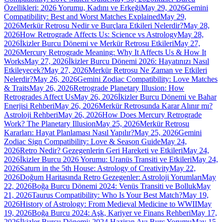
Özellikleri: 2026 Yorumu, Kadını ve Erkeği
May 29, 2026
Gemini
Compatibility: Best and Worst Matches Explained
May 29,
2026
Merkür Retrosu Nedir ve Burçlara Etkileri Nelerdir?
May 28,
2026
How Retrograde Affects Us: Science vs Astrology
May 28,
2026
İkizler Burcu Dönemi ve Merkür Retrosu Etkileri
May 27,
2026
Mercury Retrograde Meaning: Why It Affects Us & How It
Works
May 27, 2026
İkizler Burcu Dönemi 2026: Hayatınızı Nasıl
Etkileyecek?
May 27, 2026
Merkür Retrosu Ne Zaman ve Etkileri
Nelerdir?
May 26, 2026
Gemini Zodiac Compatibility: Love Matches
& Traits
May 26, 2026
Retrograde Planetary Illusion: How
Retrogrades Affect Us
May 26, 2026
İkizler Burcu Dönemi ve Bahar
Enerjisi Rehberi
May 26, 2026
Merkür Retrosunda Karar Alınır mı?
Astroloji Rehberi
May 26, 2026
How Does Mercury Retrograde
Work? The Planetary Illusion
May 25, 2026
Merkür Retrosu
Kararları: Hayat Planlaması Nasıl Yapılır?
May 25, 2026
Gemini
Zodiac Sign Compatibility: Love & Season Guide
May 24,
2026
Retro Nedir? Gezegenlerin Geri Hareketi ve Etkileri
May 24,
2026
İkizler Burcu 2026 Yorumu: Uranüs Transiti ve Etkileri
May 24,
2026
Saturn in the 5th House: Astrology of Creativity
May 22,
2026
Doğum Haritasında Retro Gezegenler: Astroloji Yorumları
May
22, 2026
Boğa Burcu Dönemi 2024: Venüs Transiti ve Bolluk
May
21, 2026
Taurus Compatibility: Who Is Your Best Match?
May 19,
2026
History of Astrology: From Medieval Medicine to WWII
May
19, 2026
Boğa Burcu 2024: Aşk, Kariyer ve Finans Rehberi
May 17,
2026
İkizler Burcu Dönemi: 2024 Haziran Ayı Burç Yorumu
May 15,