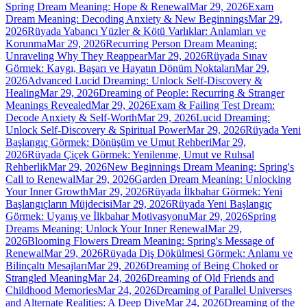
Spring Dream Meaning: Hope & Renewal
Mar 29, 2026
Exam
Dream Meaning: Decoding Anxiety & New Beginnings
Mar 29,
2026
Rüyada Yabancı Yüzler & Kötü Varlıklar: Anlamları ve
Korunma
Mar 29, 2026
Recurring Person Dream Meaning:
Unraveling Why They Reappear
Mar 29, 2026
Rüyada Sınav
Görmek: Kaygı, Başarı ve Hayatın Dönüm Noktaları
Mar 29,
2026
Advanced Lucid Dreaming: Unlock Self-Discovery &
Healing
Mar 29, 2026
Dreaming of People: Recurring & Stranger
Meanings Revealed
Mar 29, 2026
Exam & Failing Test Dream:
Decode Anxiety & Self-Worth
Mar 29, 2026
Lucid Dreaming:
Unlock Self-Discovery & Spiritual Power
Mar 29, 2026
Rüyada Yeni
Başlangıç Görmek: Dönüşüm ve Umut Rehberi
Mar 29,
2026
Rüyada Çiçek Görmek: Yenilenme, Umut ve Ruhsal
Rehberlik
Mar 29, 2026
New Beginnings Dream Meaning: Spring's
Call to Renewal
Mar 29, 2026
Garden Dream Meaning: Unlocking
Your Inner Growth
Mar 29, 2026
Rüyada İlkbahar Görmek: Yeni
Başlangıçların Müjdecisi
Mar 29, 2026
Rüyada Yeni Başlangıç
Görmek: Uyanış ve İlkbahar Motivasyonu
Mar 29, 2026
Spring
Dreams Meaning: Unlock Your Inner Renewal
Mar 29,
2026
Blooming Flowers Dream Meaning: Spring's Message of
Renewal
Mar 29, 2026
Rüyada Diş Dökülmesi Görmek: Anlamı ve
Bilinçaltı Mesajları
Mar 29, 2026
Dreaming of Being Choked or
Strangled Meaning
Mar 24, 2026
Dreaming of Old Friends and
Childhood Memories
Mar 24, 2026
Dreaming of Parallel Universes
and Alternate Realities: A Deep Dive
Mar 24, 2026
Dreaming of the