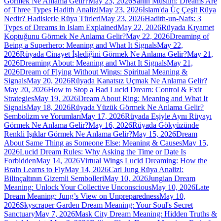
Görmek Ne Anlama Gelir?
May 23, 2026
Sahih Muslim: Dreams Are
of Three Types Hadith Analizi
May 23, 2026
İslam'da Üç Çeşit Rüya
Nedir? Hadislerle Rüya Türleri
May 23, 2026
Hadith-un-Nafs: 3
Types of Dreams in Islam Explained
May 22, 2026
Rüyada Kıyamet
Koptuğunu Görmek Ne Anlama Gelir?
May 22, 2026
Dreaming of
Being a Superhero: Meaning and What It Signals
May 22,
2026
Rüyada Cinayet İşlediğini Görmek Ne Anlama Gelir?
May 21,
2026
Dreaming About: Meaning and What It Signals
May 21,
2026
Dream of Flying Without Wings: Spiritual Meaning &
Signals
May 20, 2026
Rüyada Kanatsız Uçmak Ne Anlama Gelir?
May 20, 2026
How to Stop a Bad Lucid Dream: Control & Exit
Strategies
May 19, 2026
Dream About Ring: Meaning and What It
Signals
May 18, 2026
Rüyada Yüzük Görmek Ne Anlama Gelir?
Sembolizm ve Yorumları
May 17, 2026
Rüyada Eşiyle Aynı Rüyayı
Görmek Ne Anlama Gelir?
May 16, 2026
Rüyada Gökyüzünde
Renkli Işıklar Görmek Ne Anlama Gelir?
May 15, 2026
Dream
About Same Thing as Someone Else: Meaning & Causes
May 15,
2026
Lucid Dream Rules: Why Asking the Time or Date Is
Forbidden
May 14, 2026
Virtual Wings Lucid Dreaming: How the
Brain Learns to Fly
May 14, 2026
Carl Jung Rüya Analizi:
Bilinçaltının Gizemli Sembolleri
May 10, 2026
Jungian Dream
Meaning: Unlock Your Collective Unconscious
May 10, 2026
Late
Dream Meaning: Jung’s View on Unpreparedness
May 10,
2026
Skyscraper Garden Dream Meaning: Your Soul's Secret
Sanctuary
May 7, 2026
Mask City Dream Meaning: Hidden Truths &