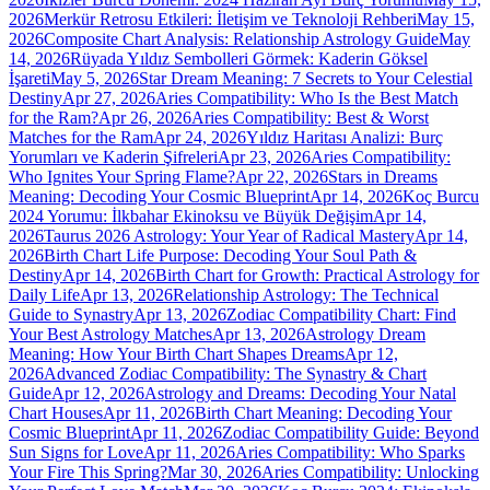
2026
Merkür Retrosu Etkileri: İletişim ve Teknoloji Rehberi
May 15,
2026
Composite Chart Analysis: Relationship Astrology Guide
May
14, 2026
Rüyada Yıldız Sembolleri Görmek: Kaderin Göksel
İşareti
May 5, 2026
Star Dream Meaning: 7 Secrets to Your Celestial
Destiny
Apr 27, 2026
Aries Compatibility: Who Is the Best Match
for the Ram?
Apr 26, 2026
Aries Compatibility: Best & Worst
Matches for the Ram
Apr 24, 2026
Yıldız Haritası Analizi: Burç
Yorumları ve Kaderin Şifreleri
Apr 23, 2026
Aries Compatibility:
Who Ignites Your Spring Flame?
Apr 22, 2026
Stars in Dreams
Meaning: Decoding Your Cosmic Blueprint
Apr 14, 2026
Koç Burcu
2024 Yorumu: İlkbahar Ekinoksu ve Büyük Değişim
Apr 14,
2026
Taurus 2026 Astrology: Your Year of Radical Mastery
Apr 14,
2026
Birth Chart Life Purpose: Decoding Your Soul Path &
Destiny
Apr 14, 2026
Birth Chart for Growth: Practical Astrology for
Daily Life
Apr 13, 2026
Relationship Astrology: The Technical
Guide to Synastry
Apr 13, 2026
Zodiac Compatibility Chart: Find
Your Best Astrology Matches
Apr 13, 2026
Astrology Dream
Meaning: How Your Birth Chart Shapes Dreams
Apr 12,
2026
Advanced Zodiac Compatibility: The Synastry & Chart
Guide
Apr 12, 2026
Astrology and Dreams: Decoding Your Natal
Chart Houses
Apr 11, 2026
Birth Chart Meaning: Decoding Your
Cosmic Blueprint
Apr 11, 2026
Zodiac Compatibility Guide: Beyond
Sun Signs for Love
Apr 11, 2026
Aries Compatibility: Who Sparks
Your Fire This Spring?
Mar 30, 2026
Aries Compatibility: Unlocking