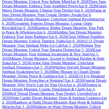
Dream Meaning: Unlock Your Infinite Mind
Apr 8, 2026
Three Suns
Dream Meaning: Embrace Your Amplified Power
Apr 8, 2026
Future
Mirror Dream Meaning: Glimpse Your Destiny
Apr 6, 2026
Name in
Stars Dream Meaning: Your Cosmic Destiny Awaits
Apr 6,
2026
Keyhole Dream Meaning: Unlocking Spiritual Revelation
Apr
6, 2026
Geometric Patterns Dream Meaning: Cosmic Order
Revealed
Apr 6, 2026
Rainbow Bridge Dream Meaning: Your Path
to Peace & Wholeness
Apr 6, 2026
Holding Sun Dream Meaning:
Embrace Your Inner Radiance
Apr 6, 2026
Clock Without Numbers
Dream Meaning: Unlock Timeless Truths
Apr 6, 2026
11:11 Dream
Meaning: Your Spiritual Wake-Up Call
Apr 5, 2026
Wishing Tree
Dream Meaning: Unlock Your Deepest Desires
Apr 5, 2026
Ezan
Dream Meaning: Your Spiritual Awakening & New Start
Apr 5,
2026
Minaret Dream Meaning: Ascend to Spiritual Heights & High
Status
Apr 5, 2026
Giving Alms Dream Meaning: Unlocking
Spiritual Abundance
Apr 5, 2026
Whirling Dervish Dream Meaning:
Spiritual Awakening
Apr 5, 2026
Blue Mosque in Clouds Dream
Meaning: Divine Peace & Guidance
Apr 5, 2026
Evil Eye Breaking
Dream Meaning: Protection or Warning?
Apr 4, 2026
Funeral Dream
Meaning: Why You're Late for Your Own
Apr 4, 2026
Floating in
Space Dream Meaning: Cosmic Detachment & Clarity
Apr 4,
2026
Red Thread Dream Meaning: Your Destiny Unveiled
Apr 4,
2026
White Candle Dream Meaning: Hope & Spiritual Guidance
Apr
4, 2026
Rainbow at Night Dream Meaning: Rare Hope & Spiritual
Miracles
Apr 3, 2026
Walking on Water Dream Meaning: Unlock