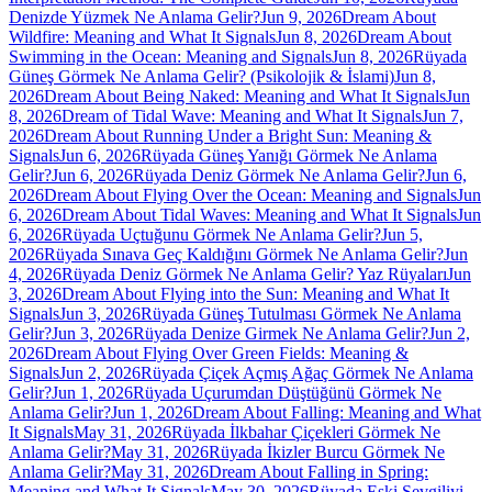
Denizde Yüzmek Ne Anlama Gelir?
Jun 9, 2026
Dream About
Wildfire: Meaning and What It Signals
Jun 8, 2026
Dream About
Swimming in the Ocean: Meaning and Signals
Jun 8, 2026
Rüyada
Güneş Görmek Ne Anlama Gelir? (Psikolojik & İslami)
Jun 8,
2026
Dream About Being Naked: Meaning and What It Signals
Jun
8, 2026
Dream of Tidal Wave: Meaning and What It Signals
Jun 7,
2026
Dream About Running Under a Bright Sun: Meaning &
Signals
Jun 6, 2026
Rüyada Güneş Yanığı Görmek Ne Anlama
Gelir?
Jun 6, 2026
Rüyada Deniz Görmek Ne Anlama Gelir?
Jun 6,
2026
Dream About Flying Over the Ocean: Meaning and Signals
Jun
6, 2026
Dream About Tidal Waves: Meaning and What It Signals
Jun
6, 2026
Rüyada Uçtuğunu Görmek Ne Anlama Gelir?
Jun 5,
2026
Rüyada Sınava Geç Kaldığını Görmek Ne Anlama Gelir?
Jun
4, 2026
Rüyada Deniz Görmek Ne Anlama Gelir? Yaz Rüyaları
Jun
3, 2026
Dream About Flying into the Sun: Meaning and What It
Signals
Jun 3, 2026
Rüyada Güneş Tutulması Görmek Ne Anlama
Gelir?
Jun 3, 2026
Rüyada Denize Girmek Ne Anlama Gelir?
Jun 2,
2026
Dream About Flying Over Green Fields: Meaning &
Signals
Jun 2, 2026
Rüyada Çiçek Açmış Ağaç Görmek Ne Anlama
Gelir?
Jun 1, 2026
Rüyada Uçurumdan Düştüğünü Görmek Ne
Anlama Gelir?
Jun 1, 2026
Dream About Falling: Meaning and What
It Signals
May 31, 2026
Rüyada İlkbahar Çiçekleri Görmek Ne
Anlama Gelir?
May 31, 2026
Rüyada İkizler Burcu Görmek Ne
Anlama Gelir?
May 31, 2026
Dream About Falling in Spring:
Meaning and What It Signals
May 30, 2026
Rüyada Eski Sevgiliyi