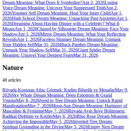
Dream Meaning: What Does It Symbolize?
Apr 2, 2026
Losing
Voice Dream Meaning: Uncover Your Suppressed Truth
Apr 2,
2026
Younger Self Dream Meaning: Heal Your Inner Child
Apr 1,
2026
High School Dream Meaning: Unpacking Past Anxieties
Apr 1,
2026
Dreaming About Having Dinner with a Celebrity? What It
Means
Apr 1, 2026
Chased by Silhouette Dream Meaning: Face Your
Shadow
Apr 1, 2026
Mirror Dream Meaning: What Your Reflection
Reveals
Apr 1, 2026
Faceless Stranger Dream Meaning: Unmask
Your Hidden Self
Mar 31, 2026
Black Panther Dream Meaning:
Unmask Your Shadow Self
Mar 31, 2026
Giant Spider Dream
Meaning: Unravel Your Deepest Fears
Mar 31, 2026
Nature
48
articles
Rüyada Konuşan Ağaç Görmek: Kadim Bilgelik ve Mesajlar
May 9,
2026
Sky Whale Dream Meaning: Deep Emotions & Grand
Visions
May 8, 2026
Seed to Tree Dream Meaning: Unlock Rapid
Manifestation
May 7, 2026
Moon-Sun Dream Meaning: Harmony of
Masculine & Feminine
May 7, 2026
Rüyada Ayın İkiye Bölünmesi:
Radikal Değişim ve Krizler
May 6, 2026
Blue Rose Dream Meaning:
Achieving the Impossible
May 5, 2026
Inverted Tree Dream:
Spiritual Grounding in the Divine
May 5, 2026
Empty Nest Dream