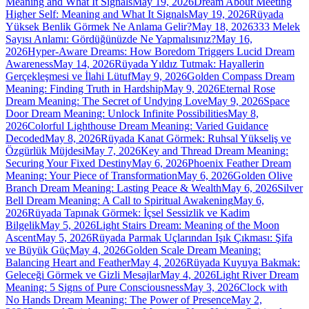
Meaning and What It Signals
May 19, 2026
Dream About Meeting
Higher Self: Meaning and What It Signals
May 19, 2026
Rüyada
Yüksek Benlik Görmek Ne Anlama Gelir?
May 18, 2026
333 Melek
Sayısı Anlamı: Gördüğünüzde Ne Yapmalısınız?
May 16,
2026
Hyper-Aware Dreams: How Boredom Triggers Lucid Dream
Awareness
May 14, 2026
Rüyada Yıldız Tutmak: Hayallerin
Gerçekleşmesi ve İlahi Lütuf
May 9, 2026
Golden Compass Dream
Meaning: Finding Truth in Hardship
May 9, 2026
Eternal Rose
Dream Meaning: The Secret of Undying Love
May 9, 2026
Space
Door Dream Meaning: Unlock Infinite Possibilities
May 8,
2026
Colorful Lighthouse Dream Meaning: Varied Guidance
Decoded
May 8, 2026
Rüyada Kanat Görmek: Ruhsal Yükseliş ve
Özgürlük Müjdesi
May 7, 2026
Key and Thread Dream Meaning:
Securing Your Fixed Destiny
May 6, 2026
Phoenix Feather Dream
Meaning: Your Piece of Transformation
May 6, 2026
Golden Olive
Branch Dream Meaning: Lasting Peace & Wealth
May 6, 2026
Silver
Bell Dream Meaning: A Call to Spiritual Awakening
May 6,
2026
Rüyada Tapınak Görmek: İçsel Sessizlik ve Kadim
Bilgelik
May 5, 2026
Light Stairs Dream: Meaning of the Moon
Ascent
May 5, 2026
Rüyada Parmak Uçlarından Işık Çıkması: Şifa
ve Büyük Güç
May 4, 2026
Golden Scale Dream Meaning:
Balancing Heart and Feather
May 4, 2026
Rüyada Kuyuya Bakmak:
Geleceği Görmek ve Gizli Mesajlar
May 4, 2026
Light River Dream
Meaning: 5 Signs of Pure Consciousness
May 3, 2026
Clock with
No Hands Dream Meaning: The Power of Presence
May 2,