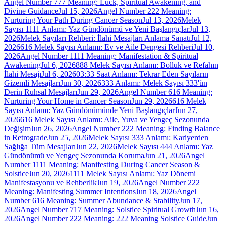
Angel Number 777 Meaning: Luck, Spiritual Awakening, and
Divine Guidance
Jul 15, 2026
Angel Number 222 Meaning:
Nurturing Your Path During Cancer Season
Jul 13, 2026
Melek
Sayısı 1111 Anlamı: Yaz Gündönümü ve Yeni Başlangıçlar
Jul 13,
2026
Melek Sayıları Rehberi: İlahi Mesajları Anlama Sanatı
Jul 12,
2026
616 Melek Sayısı Anlamı: Ev ve Aile Dengesi Rehberi
Jul 10,
2026
Angel Number 1111 Meaning: Manifestation & Spiritual
Awakening
Jul 6, 2026
888 Melek Sayısı Anlamı: Bolluk ve Refahın
İlahi Mesajı
Jul 6, 2026
03:33 Saat Anlamı: Tekrar Eden Sayıların
Gizemli Mesajları
Jun 30, 2026
333 Anlamı: Melek Sayısı 333'ün
Derin Ruhsal Mesajları
Jun 29, 2026
Angel Number 616 Meaning:
Nurturing Your Home in Cancer Season
Jun 29, 2026
616 Melek
Sayısı Anlamı: Yaz Gündönümünde Yeni Başlangıçlar
Jun 27,
2026
616 Melek Sayısı Anlamı: Aile, Yuva ve Yengeç Sezonunda
Değişim
Jun 26, 2026
Angel Number 222 Meaning: Finding Balance
in Retrograde
Jun 25, 2026
Melek Sayısı 333 Anlamı: Kariyerden
Sağlığa Tüm Mesajları
Jun 22, 2026
Melek Sayısı 444 Anlamı: Yaz
Gündönümü ve Yengeç Sezonunda Koruma
Jun 21, 2026
Angel
Number 1111 Meaning: Manifesting During Cancer Season &
Solstice
Jun 20, 2026
1111 Melek Sayısı Anlamı: Yaz Dönemi
Manifestasyonu ve Rehberlik
Jun 19, 2026
Angel Number 222
Meaning: Manifesting Summer Intentions
Jun 18, 2026
Angel
Number 616 Meaning: Summer Abundance & Stability
Jun 17,
2026
Angel Number 717 Meaning: Solstice Spiritual Growth
Jun 16,
2026
Angel Number 222 Meaning: 222 Meaning Solstice Guide
Jun