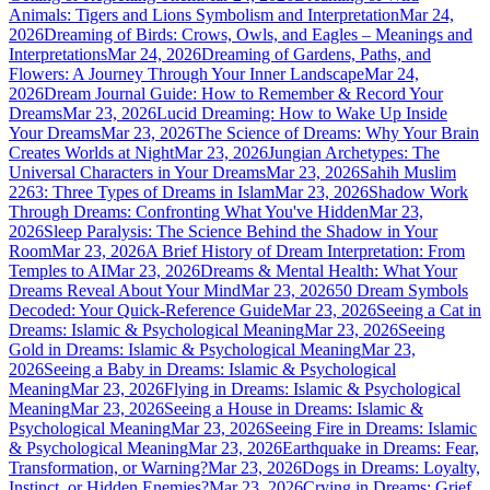
Animals: Tigers and Lions Symbolism and Interpretation
Mar 24,
2026
Dreaming of Birds: Crows, Owls, and Eagles – Meanings and
Interpretations
Mar 24, 2026
Dreaming of Gardens, Paths, and
Flowers: A Journey Through Your Inner Landscape
Mar 24,
2026
Dream Journal Guide: How to Remember & Record Your
Dreams
Mar 23, 2026
Lucid Dreaming: How to Wake Up Inside
Your Dreams
Mar 23, 2026
The Science of Dreams: Why Your Brain
Creates Worlds at Night
Mar 23, 2026
Jungian Archetypes: The
Universal Characters in Your Dreams
Mar 23, 2026
Sahih Muslim
2263: Three Types of Dreams in Islam
Mar 23, 2026
Shadow Work
Through Dreams: Confronting What You've Hidden
Mar 23,
2026
Sleep Paralysis: The Science Behind the Shadow in Your
Room
Mar 23, 2026
A Brief History of Dream Interpretation: From
Temples to AI
Mar 23, 2026
Dreams & Mental Health: What Your
Dreams Reveal About Your Mind
Mar 23, 2026
50 Dream Symbols
Decoded: Your Quick-Reference Guide
Mar 23, 2026
Seeing a Cat in
Dreams: Islamic & Psychological Meaning
Mar 23, 2026
Seeing
Gold in Dreams: Islamic & Psychological Meaning
Mar 23,
2026
Seeing a Baby in Dreams: Islamic & Psychological
Meaning
Mar 23, 2026
Flying in Dreams: Islamic & Psychological
Meaning
Mar 23, 2026
Seeing a House in Dreams: Islamic &
Psychological Meaning
Mar 23, 2026
Seeing Fire in Dreams: Islamic
& Psychological Meaning
Mar 23, 2026
Earthquake in Dreams: Fear,
Transformation, or Warning?
Mar 23, 2026
Dogs in Dreams: Loyalty,
Instinct, or Hidden Enemies?
Mar 23, 2026
Crying in Dreams: Grief,