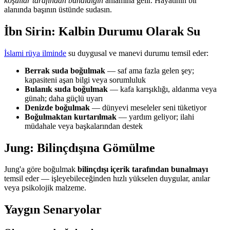
koşullar tarafından bunaldığın
anlamına gelir. Hayatının bir
alanında başının üstünde sudasın.
İbn Sirin: Kalbin Durumu Olarak Su
İslami rüya ilminde
su duygusal ve manevi durumu temsil eder:
Berrak suda boğulmak
— saf ama fazla gelen şey;
kapasiteni aşan bilgi veya sorumluluk
Bulanık suda boğulmak
— kafa karışıklığı, aldanma veya
günah; daha güçlü uyarı
Denizde boğulmak
— dünyevi meseleler seni tüketiyor
Boğulmaktan kurtarılmak
— yardım geliyor; ilahi
müdahale veya başkalarından destek
Jung: Bilinçdışına Gömülme
Jung'a göre boğulmak
bilinçdışı içerik tarafından bunalmayı
temsil eder — işleyebileceğinden hızlı yükselen duygular, anılar
veya psikolojik malzeme.
Yaygın Senaryolar