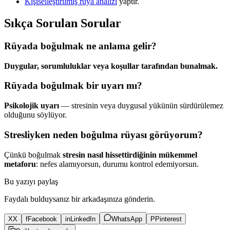
Kişiselleştirilmiş rüya analizi
yaptır.
Sıkça Sorulan Sorular
Rüyada boğulmak ne anlama gelir?
Duygular, sorumluluklar veya koşullar tarafından bunalmak.
Rüyada boğulmak bir uyarı mı?
Psikolojik uyarı
— stresinin veya duygusal yükünün sürdürülemez
olduğunu söylüyor.
Stresliyken neden boğulma rüyası görüyorum?
Çünkü boğulmak
stresin nasıl hissettirdiğinin mükemmel
metaforu
: nefes alamıyorsun, durumu kontrol edemiyorsun.
Bu yazıyı paylaş
Faydalı bulduysanız bir arkadaşınıza gönderin.
X
X
f
Facebook
in
LinkedIn
WhatsApp
P
Pinterest