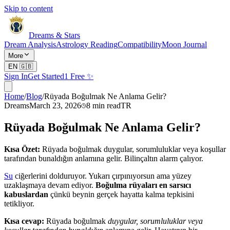
Skip to content
Dreams & Stars
Dream Analysis
Astrology Reading
Compatibility
Moon Journal
More
EN
🇬🇧
Sign In
Get Started
1 Free ✨
Home
/
Blog
/
Rüyada Boğulmak Ne Anlama Gelir?
Dreams
March 23, 2026
8
min read
TR
Rüyada Boğulmak Ne Anlama Gelir?
Kısa Özet:
Rüyada boğulmak duygular, sorumluluklar veya koşullar
tarafından bunaldığın anlamına gelir. Bilinçaltın alarm çalıyor.
Su
ciğerlerini dolduruyor. Yukarı çırpınıyorsun ama yüzey
uzaklaşmaya devam ediyor.
Boğulma rüyaları en sarsıcı
kabuslardan
çünkü beynin gerçek hayatta kalma tepkisini
tetikliyor.
Kısa cevap:
Rüyada boğulmak
duygular, sorumluluklar veya