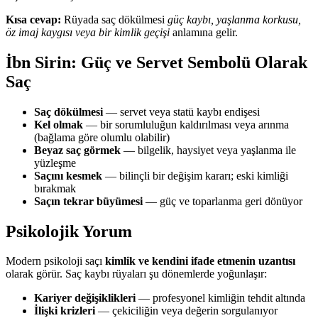
Kısa cevap:
Rüyada saç dökülmesi
güç kaybı, yaşlanma korkusu,
öz imaj kaygısı veya bir kimlik geçişi
anlamına gelir.
İbn Sirin: Güç ve Servet Sembolü Olarak
Saç
Saç dökülmesi
— servet veya statü kaybı endişesi
Kel olmak
— bir sorumluluğun kaldırılması veya arınma
(bağlama göre olumlu olabilir)
Beyaz saç görmek
— bilgelik, haysiyet veya yaşlanma ile
yüzleşme
Saçını kesmek
— bilinçli bir değişim kararı; eski kimliği
bırakmak
Saçın tekrar büyümesi
— güç ve toparlanma geri dönüyor
Psikolojik Yorum
Modern psikoloji saçı
kimlik ve kendini ifade etmenin uzantısı
olarak görür. Saç kaybı rüyaları şu dönemlerde yoğunlaşır:
Kariyer değişiklikleri
— profesyonel kimliğin tehdit altında
İlişki krizleri
— çekiciliğin veya değerin sorgulanıyor