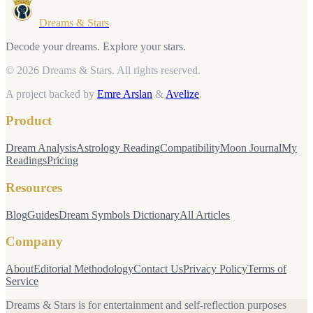
Dreams & Stars
Decode your dreams. Explore your stars.
© 2026 Dreams & Stars.
All rights reserved.
A project backed by
Emre Arslan
&
Avelize
.
Product
Dream Analysis
Astrology Reading
Compatibility
Moon Journal
My
Readings
Pricing
Resources
Blog
Guides
Dream Symbols Dictionary
All Articles
Company
About
Editorial Methodology
Contact Us
Privacy Policy
Terms of
Service
Dreams & Stars is for entertainment and self-reflection purposes