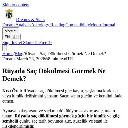
Skip to content
Dreams & Stars
Dream Analysis
Astrology Reading
Compatibility
Moon Journal
More
EN
🇬🇧
Sign In
Get Started
1 Free ✨
Home
/
Blog
/
Rüyada Saç Dökülmesi Görmek Ne Demek?
Dreams
March 23, 2026
8
min read
TR
Rüyada Saç Dökülmesi Görmek Ne
Demek?
Kısa Özet:
Rüyada saç dökülmesi güç kaybı, yaşlanma korkusu
veya kimlik değişimini yansıtır. Saçın senin gücün ve kendini ifade
etmen.
Aynaya bakıyorsun ve saçların dökülüyor — avuç avuç, tutam
tutam.
Rüyada saç dökülmesi görmek güçlü bir kimlik ve güç
sembolü
çünkü saç tarih boyunca güç, güzellik ve statü ile
ilişkilendirilmiştir.