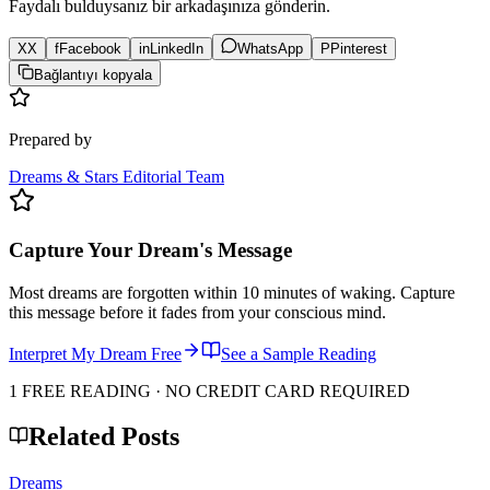
Faydalı bulduysanız bir arkadaşınıza gönderin.
X
X
f
Facebook
in
LinkedIn
WhatsApp
P
Pinterest
Bağlantıyı kopyala
Prepared by
Dreams & Stars Editorial Team
Capture Your Dream's Message
Most dreams are forgotten within 10 minutes of waking. Capture
this message before it fades from your conscious mind.
Interpret My Dream Free
See a Sample Reading
1 FREE READING · NO CREDIT CARD REQUIRED
Related Posts
Dreams