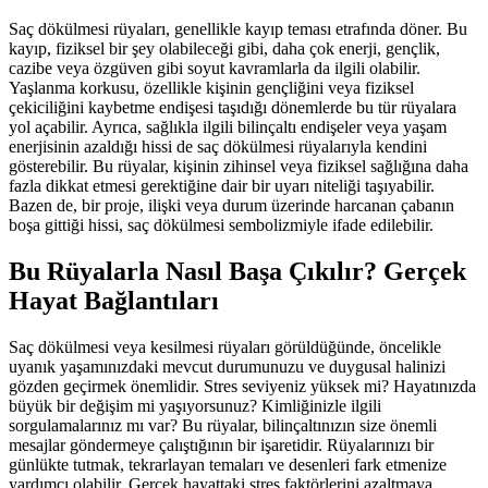
Saç dökülmesi rüyaları, genellikle kayıp teması etrafında döner. Bu
kayıp, fiziksel bir şey olabileceği gibi, daha çok enerji, gençlik,
cazibe veya özgüven gibi soyut kavramlarla da ilgili olabilir.
Yaşlanma korkusu, özellikle kişinin gençliğini veya fiziksel
çekiciliğini kaybetme endişesi taşıdığı dönemlerde bu tür rüyalara
yol açabilir. Ayrıca, sağlıkla ilgili bilinçaltı endişeler veya yaşam
enerjisinin azaldığı hissi de saç dökülmesi rüyalarıyla kendini
gösterebilir. Bu rüyalar, kişinin zihinsel veya fiziksel sağlığına daha
fazla dikkat etmesi gerektiğine dair bir uyarı niteliği taşıyabilir.
Bazen de, bir proje, ilişki veya durum üzerinde harcanan çabanın
boşa gittiği hissi, saç dökülmesi sembolizmiyle ifade edilebilir.
Bu Rüyalarla Nasıl Başa Çıkılır? Gerçek
Hayat Bağlantıları
Saç dökülmesi veya kesilmesi rüyaları görüldüğünde, öncelikle
uyanık yaşamınızdaki mevcut durumunuzu ve duygusal halinizi
gözden geçirmek önemlidir. Stres seviyeniz yüksek mi? Hayatınızda
büyük bir değişim mi yaşıyorsunuz? Kimliğinizle ilgili
sorgulamalarınız mı var? Bu rüyalar, bilinçaltınızın size önemli
mesajlar göndermeye çalıştığının bir işaretidir. Rüyalarınızı bir
günlükte tutmak, tekrarlayan temaları ve desenleri fark etmenize
yardımcı olabilir. Gerçek hayattaki stres faktörlerini azaltmaya