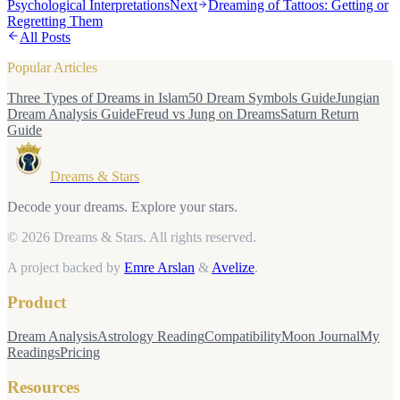
Psychological Interpretations
Next
Dreaming of Tattoos: Getting or
Regretting Them
All Posts
Popular Articles
Three Types of Dreams in Islam
50 Dream Symbols Guide
Jungian
Dream Analysis Guide
Freud vs Jung on Dreams
Saturn Return
Guide
Dreams & Stars
Decode your dreams. Explore your stars.
© 2026 Dreams & Stars.
All rights reserved.
A project backed by
Emre Arslan
&
Avelize
.
Product
Dream Analysis
Astrology Reading
Compatibility
Moon Journal
My
Readings
Pricing
Resources