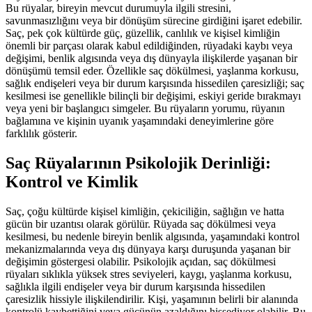
Bu rüyalar, bireyin mevcut durumuyla ilgili stresini,
savunmasızlığını veya bir dönüşüm sürecine girdiğini işaret edebilir.
Saç, pek çok kültürde güç, güzellik, canlılık ve kişisel kimliğin
önemli bir parçası olarak kabul edildiğinden, rüyadaki kaybı veya
değişimi, benlik algısında veya dış dünyayla ilişkilerde yaşanan bir
dönüşümü temsil eder. Özellikle saç dökülmesi, yaşlanma korkusu,
sağlık endişeleri veya bir durum karşısında hissedilen çaresizliği; saç
kesilmesi ise genellikle bilinçli bir değişimi, eskiyi geride bırakmayı
veya yeni bir başlangıcı simgeler. Bu rüyaların yorumu, rüyanın
bağlamına ve kişinin uyanık yaşamındaki deneyimlerine göre
farklılık gösterir.
Saç Rüyalarının Psikolojik Derinliği:
Kontrol ve Kimlik
Saç, çoğu kültürde kişisel kimliğin, çekiciliğin, sağlığın ve hatta
gücün bir uzantısı olarak görülür. Rüyada saç dökülmesi veya
kesilmesi, bu nedenle bireyin benlik algısında, yaşamındaki kontrol
mekanizmalarında veya dış dünyaya karşı duruşunda yaşanan bir
değişimin göstergesi olabilir. Psikolojik açıdan, saç dökülmesi
rüyaları sıklıkla yüksek stres seviyeleri, kaygı, yaşlanma korkusu,
sağlıkla ilgili endişeler veya bir durum karşısında hissedilen
çaresizlik hissiyle ilişkilendirilir. Kişi, yaşamının belirli bir alanında
kontrolü kaybettiğini veya gücünün azaldığını hissediyor olabilir. Bu