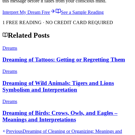
this message before it fades from your conscious mind.
Interpret My Dream Free
See a Sample Reading
1 FREE READING · NO CREDIT CARD REQUIRED
Related Posts
Dreams
Dreaming of Tattoos: Getting or Regretting Them
Dreams
Dreaming of Wild Animals: Tigers and Lions
Symbolism and Interpretation
Dreams
Dreaming of Birds: Crows, Owls, and Eagles –
Meanings and Interpretations
Previous
Dreaming of Cleaning or Organizing: Meanings and