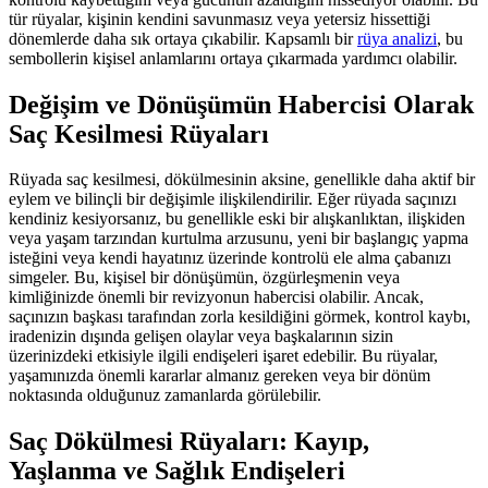
tür rüyalar, kişinin kendini savunmasız veya yetersiz hissettiği
dönemlerde daha sık ortaya çıkabilir. Kapsamlı bir
rüya analizi
, bu
sembollerin kişisel anlamlarını ortaya çıkarmada yardımcı olabilir.
Değişim ve Dönüşümün Habercisi Olarak
Saç Kesilmesi Rüyaları
Rüyada saç kesilmesi, dökülmesinin aksine, genellikle daha aktif bir
eylem ve bilinçli bir değişimle ilişkilendirilir. Eğer rüyada saçınızı
kendiniz kesiyorsanız, bu genellikle eski bir alışkanlıktan, ilişkiden
veya yaşam tarzından kurtulma arzusunu, yeni bir başlangıç yapma
isteğini veya kendi hayatınız üzerinde kontrolü ele alma çabanızı
simgeler. Bu, kişisel bir dönüşümün, özgürleşmenin veya
kimliğinizde önemli bir revizyonun habercisi olabilir. Ancak,
saçınızın başkası tarafından zorla kesildiğini görmek, kontrol kaybı,
iradenizin dışında gelişen olaylar veya başkalarının sizin
üzerinizdeki etkisiyle ilgili endişeleri işaret edebilir. Bu rüyalar,
yaşamınızda önemli kararlar almanız gereken veya bir dönüm
noktasında olduğunuz zamanlarda görülebilir.
Saç Dökülmesi Rüyaları: Kayıp,
Yaşlanma ve Sağlık Endişeleri