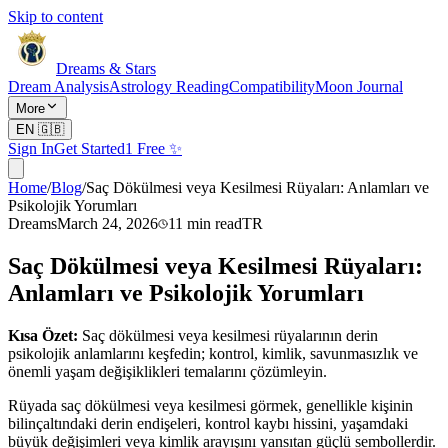
Skip to content
Dreams & Stars
Dream Analysis
Astrology Reading
Compatibility
Moon Journal
More
EN
🇬🇧
Sign In
Get Started
1 Free ✨
Home
/
Blog
/
Saç Dökülmesi veya Kesilmesi Rüyaları: Anlamları ve
Psikolojik Yorumları
Dreams
March 24, 2026
11
min read
TR
Saç Dökülmesi veya Kesilmesi Rüyaları:
Anlamları ve Psikolojik Yorumları
Kısa Özet:
Saç dökülmesi veya kesilmesi rüyalarının derin
psikolojik anlamlarını keşfedin; kontrol, kimlik, savunmasızlık ve
önemli yaşam değişiklikleri temalarını çözümleyin.
Rüyada saç dökülmesi veya kesilmesi görmek, genellikle kişinin
bilinçaltındaki derin endişeleri, kontrol kaybı hissini, yaşamdaki
büyük değişimleri veya kimlik arayışını yansıtan güçlü sembollerdir.