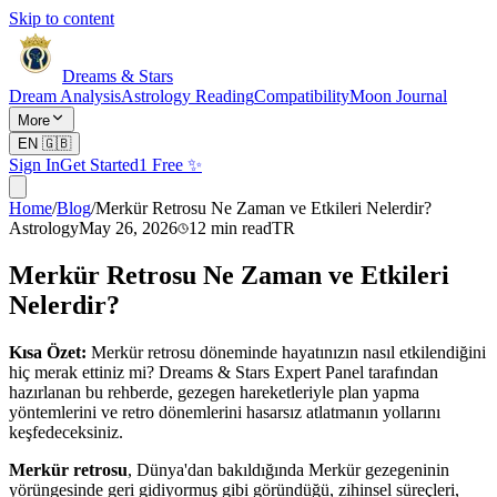
Skip to content
Dreams & Stars
Dream Analysis
Astrology Reading
Compatibility
Moon Journal
More
EN
🇬🇧
Sign In
Get Started
1 Free ✨
Home
/
Blog
/
Merkür Retrosu Ne Zaman ve Etkileri Nelerdir?
Astrology
May 26, 2026
12
min read
TR
Merkür Retrosu Ne Zaman ve Etkileri
Nelerdir?
Kısa Özet:
Merkür retrosu döneminde hayatınızın nasıl etkilendiğini
hiç merak ettiniz mi? Dreams & Stars Expert Panel tarafından
hazırlanan bu rehberde, gezegen hareketleriyle plan yapma
yöntemlerini ve retro dönemlerini hasarsız atlatmanın yollarını
keşfedeceksiniz.
Merkür retrosu
, Dünya'dan bakıldığında Merkür gezegeninin
yörüngesinde geri gidiyormuş gibi göründüğü, zihinsel süreçleri,