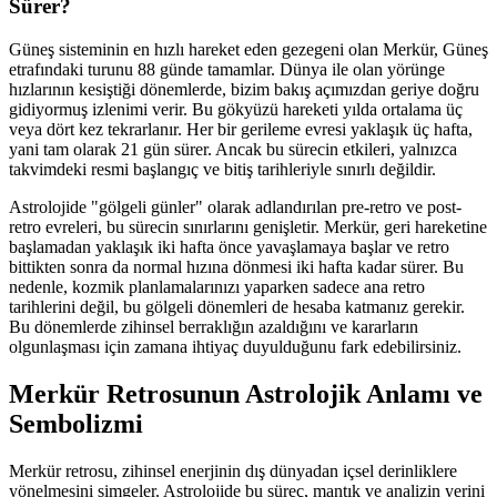
Sürer?
Güneş sisteminin en hızlı hareket eden gezegeni olan Merkür, Güneş
etrafındaki turunu 88 günde tamamlar. Dünya ile olan yörünge
hızlarının kesiştiği dönemlerde, bizim bakış açımızdan geriye doğru
gidiyormuş izlenimi verir. Bu gökyüzü hareketi yılda ortalama üç
veya dört kez tekrarlanır. Her bir gerileme evresi yaklaşık üç hafta,
yani tam olarak 21 gün sürer. Ancak bu sürecin etkileri, yalnızca
takvimdeki resmi başlangıç ve bitiş tarihleriyle sınırlı değildir.
Astrolojide "gölgeli günler" olarak adlandırılan pre-retro ve post-
retro evreleri, bu sürecin sınırlarını genişletir. Merkür, geri hareketine
başlamadan yaklaşık iki hafta önce yavaşlamaya başlar ve retro
bittikten sonra da normal hızına dönmesi iki hafta kadar sürer. Bu
nedenle, kozmik planlamalarınızı yaparken sadece ana retro
tarihlerini değil, bu gölgeli dönemleri de hesaba katmanız gerekir.
Bu dönemlerde zihinsel berraklığın azaldığını ve kararların
olgunlaşması için zamana ihtiyaç duyulduğunu fark edebilirsiniz.
Merkür Retrosunun Astrolojik Anlamı ve
Sembolizmi
Merkür retrosu, zihinsel enerjinin dış dünyadan içsel derinliklere
yönelmesini simgeler. Astrolojide bu süreç, mantık ve analizin yerini