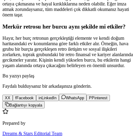
ortaya çıkmasına ve hayal kırıklıklarına neden olabilir. Eğer imza
atmak zorundaysanız, tüm maddeleri çok dikkatli okumanız hayati
önem taşır.
Merkür retrosu her burcu aynı şekilde mi etkiler?
Hayır, her burç retronun gerçekleştiği elemente ve kendi doğum
haritasındaki ev konumlarına göre farklı etkiler alır. Örneğin, hava
grubu bir burçta gerçekleşen retro iletişim ve sosyal ilişkileri
zorlarken, toprak grubundaki bir retro finansal ve kariyer alanlarında
gecikmeler yaratır. Kişinin kendi yükselen burcu, bu etkilerin hangi
yaşam alanında ortaya çıkacağını belirleyen en önemli unsurdur.
Bu yazıyı paylaş
Faydalı bulduysanız bir arkadaşınıza gönderin.
X
X
f
Facebook
in
LinkedIn
WhatsApp
P
Pinterest
Bağlantıyı kopyala
Prepared by
Dreams & Stars Editorial Team