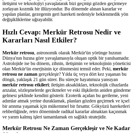
iletişimi ve teknolojiyi yavaşlatarak bizi geçmişi gözden geçirmeye
zorlayan kozmik bir illüzyondur. Bu dönemde alınan kararlar ve
yapılan planlar, gezegenin geri hareketi nedeniyle beklenmedik yön
değişikliklerine uğrayabilir.
Hızlı Cevap: Merkür Retrosu Nedir ve
Kararları Nasıl Etkiler?
Merkür retrosu
, astronomik olarak Merkür'ün yörünge hızının
Dünya'nın hızına göre yavaşlamasıyla oluşan optik bir yanılsamadır.
Astrolojide ise bu dönem, zihnin, iletişimin ve teknolojinin yöneticisi
olan Merkür'ün enerjisinin içe dönmesini temsil eder. Peki,
merkür
retrosu ne zaman
gerçekleşir? Yılda üç veya dört kez yaşanan bu
döngü, yaklaşık 21 gün sürer. Bu süreçte hayatımıza yansıyan
merkür retrosu etkileri
; iletişim aksaklıkları, teknolojik cihazlarda
arızalar, sözleşmelerde gecikmeler ve eski ilişkilerin aniden gündeme
gelmesi şeklinde kendini gösterir. Ezoterik açıdan bu gerileme, yeni
adımlar atmak yerine duraklamak, planları gözden geçirmek ve içsel
bir arınma yaşamak için mükemmel bir fırsattır. Gökyüzü hareketleri
rehberliğinde, retro döneminde radikal kararlar almaktan kaçınmak
ve yarım kalmış işleri tamamlamak en sağlıklı stratejidir.
Merkür Retrosu Ne Zaman Gerçekleşir ve Ne Kadar