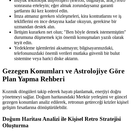
Büyük teknolojik alışverişleri (telefon, bilgisayar, araç) retro
sonrasına erteleyin; eğer almak zorundaysanız garanti
şartlarını iki kez kontrol edin.
İmza atmanız gereken sözleşmeleri, kira kontratlarını ve iş
tekliflerini en ince detayına kadar okuyun, gerekirse bir
uzmandan destek alın.
İletişim kurarken net olun; "Ben böyle demek istememiştim"
durumuna düşmemek için önemli konuşmaları yazılı olarak
teyit edin.
Yedekleme işlemlerini aksatmayın; bilgisayarınızdaki,
telefonunuzdaki önemli verileri mutlaka güvenli bir bulut
sistemine veya harici diske aktarın.
Gezegen Konumları ve Astrolojiye Göre
Plan Yapma Rehberi
Kozmik döngüleri takip ederek hayatı planlamak, enerjiyi doğru
yönetmeyi sağlar. Doğum haritasındaki Merkür yerleşimi ve güncel
gezegen konumları analiz edilerek, retronun getireceği krizler kişisel
gelişim fırsatlarına dönüştürülebilir.
Doğum Haritası Analizi ile Kişisel Retro Stratejisi
Oluşturma