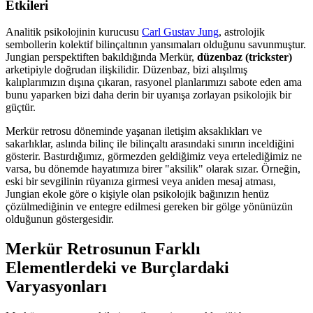
Etkileri
Analitik psikolojinin kurucusu
Carl Gustav Jung
, astrolojik
sembollerin kolektif bilinçaltının yansımaları olduğunu savunmuştur.
Jungian perspektiften bakıldığında Merkür,
düzenbaz (trickster)
arketipiyle doğrudan ilişkilidir. Düzenbaz, bizi alışılmış
kalıplarımızın dışına çıkaran, rasyonel planlarımızı sabote eden ama
bunu yaparken bizi daha derin bir uyanışa zorlayan psikolojik bir
güçtür.
Merkür retrosu döneminde yaşanan iletişim aksaklıkları ve
sakarlıklar, aslında bilinç ile bilinçaltı arasındaki sınırın inceldiğini
gösterir. Bastırdığımız, görmezden geldiğimiz veya ertelediğimiz ne
varsa, bu dönemde hayatımıza birer "aksilik" olarak sızar. Örneğin,
eski bir sevgilinin rüyanıza girmesi veya aniden mesaj atması,
Jungian ekole göre o kişiyle olan psikolojik bağınızın henüz
çözülmediğinin ve entegre edilmesi gereken bir gölge yönünüzün
olduğunun göstergesidir.
Merkür Retrosunun Farklı
Elementlerdeki ve Burçlardaki
Varyasyonları