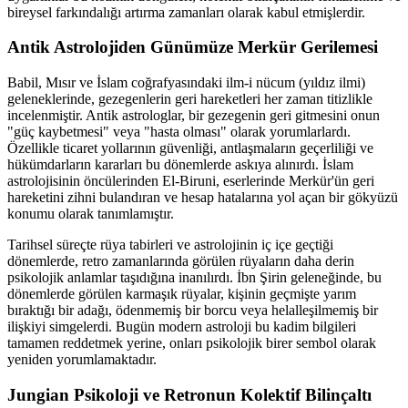
bireysel farkındalığı artırma zamanları olarak kabul etmişlerdir.
Antik Astrolojiden Günümüze Merkür Gerilemesi
Babil, Mısır ve İslam coğrafyasındaki ilm-i nücum (yıldız ilmi)
geleneklerinde, gezegenlerin geri hareketleri her zaman titizlikle
incelenmiştir. Antik astrologlar, bir gezegenin geri gitmesini onun
"güç kaybetmesi" veya "hasta olması" olarak yorumlarlardı.
Özellikle ticaret yollarının güvenliği, antlaşmaların geçerliliği ve
hükümdarların kararları bu dönemlerde askıya alınırdı. İslam
astrolojisinin öncülerinden El-Biruni, eserlerinde Merkür'ün geri
hareketini zihni bulandıran ve hesap hatalarına yol açan bir gökyüzü
konumu olarak tanımlamıştır.
Tarihsel süreçte rüya tabirleri ve astrolojinin iç içe geçtiği
dönemlerde, retro zamanlarında görülen rüyaların daha derin
psikolojik anlamlar taşıdığına inanılırdı. İbn Şirin geleneğinde, bu
dönemlerde görülen karmaşık rüyalar, kişinin geçmişte yarım
bıraktığı bir adağı, ödenmemiş bir borcu veya helalleşilmemiş bir
ilişkiyi simgelerdi. Bugün modern astroloji bu kadim bilgileri
tamamen reddetmek yerine, onları psikolojik birer sembol olarak
yeniden yorumlamaktadır.
Jungian Psikoloji ve Retronun Kolektif Bilinçaltı