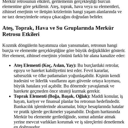
Merkür retrosunun etkileri, gerilemenin gerçekleştiği burcun
elementine göre şekillenir. Ateş, toprak, hava veya su elementleri,
zihinsel enerjinin ve iletişim krizlerinin hangi yaşam alanlarında ve
ne tarz deneyimlerle ortaya çıkacağını doğrudan belirler.
Ateş, Toprak, Hava ve Su Gruplarında Merkür
Retrosu Etkileri
Kozmik döngülerin hayatımıza olan yansımaları, retronun hangi
burçta ve elementte gerçekleştiğine göre büyük değişiklikler gösterir.
Her element, zihinsel enerjinin yönünü farklı bir alana kanalize eder:
Ateş Elementi (Koç, Aslan, Yay):
Bu burçlardaki retrolar,
egoyu ve hareket kabiliyetini test eder. Fevri kararlar,
sabırsızlık ve öfke patlamaları yoğunlaşabilir. Kişinin kendi
iradesini ve liderlik vasıflarını aşırı güvenle ortaya koyması,
büyük hatalara yol açabilir. Bu dönemde yavaşlamak ve
harekete geçmeden önce strateji kurmak gerekir.
Toprak Elementi (Boğa, Başak, Oğlak):
Maddi konular, iş
hayatı, kariyer ve finansal planlar bu retronun hedefindedir.
Bankacılık işlemlerinde aksamalar, bütçe hesaplarında hatalar
ve pratik işlerde gecikmeler yaşanabilir. Doğum haritasında
Merkür bu elementte gerilediğinde, somut adımlar atmak
yerine mevcut varlıkları korumak ve iş süreçlerini denetlemek
en doğrusudur.