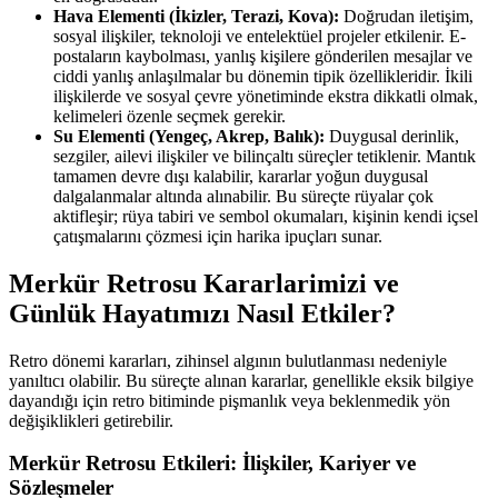
Hava Elementi (İkizler, Terazi, Kova):
Doğrudan iletişim,
sosyal ilişkiler, teknoloji ve entelektüel projeler etkilenir. E-
postaların kaybolması, yanlış kişilere gönderilen mesajlar ve
ciddi yanlış anlaşılmalar bu dönemin tipik özellikleridir. İkili
ilişkilerde ve sosyal çevre yönetiminde ekstra dikkatli olmak,
kelimeleri özenle seçmek gerekir.
Su Elementi (Yengeç, Akrep, Balık):
Duygusal derinlik,
sezgiler, ailevi ilişkiler ve bilinçaltı süreçler tetiklenir. Mantık
tamamen devre dışı kalabilir, kararlar yoğun duygusal
dalgalanmalar altında alınabilir. Bu süreçte rüyalar çok
aktifleşir; rüya tabiri ve sembol okumaları, kişinin kendi içsel
çatışmalarını çözmesi için harika ipuçları sunar.
Merkür Retrosu Kararlarimizi ve
Günlük Hayatımızı Nasıl Etkiler?
Retro dönemi kararları, zihinsel algının bulutlanması nedeniyle
yanıltıcı olabilir. Bu süreçte alınan kararlar, genellikle eksik bilgiye
dayandığı için retro bitiminde pişmanlık veya beklenmedik yön
değişiklikleri getirebilir.
Merkür Retrosu Etkileri: İlişkiler, Kariyer ve
Sözleşmeler