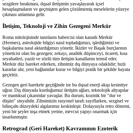
sezgilere bırakması, dışsal iletişimin yavaşlayarak içsel
hesaplaşmaların ve geçmişten gelen çözülmemiş meselelerin yüzeye
çıkması anlamına gelir.
İletişim, Teknoloji ve Zihin Gezegeni Merkür
Roma mitolojisinde tanrıların habercisi olan kanatlı Merkür
(Hermes), astrolojide bilgiyi nasıl topladığımızı, işlediğimizi ve
başkalarına nasıl aktardığımızı yönetir. İkizler ve Başak burçlarının
yöneticisi olan bu gezegen; zekayı, analitik düşünceyi, ticareti, kısa
seyahatleri, yazılı ve sözlü tüm iletişim kanallarını temsil eder.
Merkür düz hareket ederken, zihnimiz dış dünyaya odaklıdır; hızlı
kararlar alır, yeni bağlantılar kurar ve bilgiyi pratik bir şekilde hayata
geçiririz.
Gezegen geri harekete geçtiğinde ise bu dışsal enerji akışı kesintiye
uğrar. Dış dünyada kurduğumuz iletişim ağları, teknolojik altyapılar
ve mantıksal çıkarımlar yavaşlar. Bu durum, kozmik bir "dur ve
düşün" sinyalidir. Zihnimizin rasyonel tarafı zayıflarken, sezgisel ve
bilinçaltı düzeydeki algılarımız keskinleşir. Dolayısıyla retro dönemi,
yeni bir şeyler inşa etmek yerine, mevcut yapıyı onarmak için
tasarlanmıştır.
Retrograd (Geri Hareket) Kavramının Ezoterik