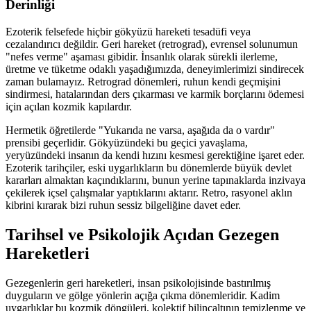
Derinliği
Ezoterik felsefede hiçbir gökyüzü hareketi tesadüfi veya
cezalandırıcı değildir. Geri hareket (retrograd), evrensel solunumun
"nefes verme" aşaması gibidir. İnsanlık olarak sürekli ilerleme,
üretme ve tüketme odaklı yaşadığımızda, deneyimlerimizi sindirecek
zaman bulamayız. Retrograd dönemleri, ruhun kendi geçmişini
sindirmesi, hatalarından ders çıkarması ve karmik borçlarını ödemesi
için açılan kozmik kapılardır.
Hermetik öğretilerde "Yukarıda ne varsa, aşağıda da o vardır"
prensibi geçerlidir. Gökyüzündeki bu geçici yavaşlama,
yeryüzündeki insanın da kendi hızını kesmesi gerektiğine işaret eder.
Ezoterik tarihçiler, eski uygarlıkların bu dönemlerde büyük devlet
kararları almaktan kaçındıklarını, bunun yerine tapınaklarda inzivaya
çekilerek içsel çalışmalar yaptıklarını aktarır. Retro, rasyonel aklın
kibrini kırarak bizi ruhun sessiz bilgeliğine davet eder.
Tarihsel ve Psikolojik Açıdan Gezegen
Hareketleri
Gezegenlerin geri hareketleri, insan psikolojisinde bastırılmış
duyguların ve gölge yönlerin açığa çıkma dönemleridir. Kadim
uygarlıklar bu kozmik döngüleri, kolektif bilinçaltının temizlenme ve