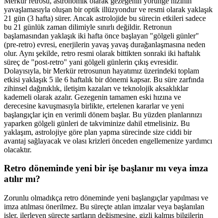
Merkür retrosu, astronomik olarak gezegenin yörünge hızının
yavaşlamasıyla oluşan bir optik illüzyondur ve resmi olarak yaklaşık
21 gün (3 hafta) sürer. Ancak astrolojide bu sürecin etkileri sadece
bu 21 günlük zaman dilimiyle sınırlı değildir. Retronun
başlamasından yaklaşık iki hafta önce başlayan "gölgeli günler"
(pre-retro) evresi, enerjilerin yavaş yavaş durağanlaşmasına neden
olur. Aynı şekilde, retro resmi olarak bittikten sonraki iki haftalık
süreç de "post-retro" yani gölgeli günlerin çıkış evresidir.
Dolayısıyla, bir Merkür retrosunun hayatımız üzerindeki toplam
etkisi yaklaşık 5 ile 6 haftalık bir dönemi kapsar. Bu süre zarfında
zihinsel dağınıklık, iletişim kazaları ve teknolojik aksaklıklar
kademeli olarak azalır. Gezegenin tamamen eski hızına ve
derecesine kavuşmasıyla birlikte, ertelenen kararlar ve yeni
başlangıçlar için en verimli dönem başlar. Bu yüzden planlarınızı
yaparken gölgeli günleri de takviminize dahil etmelisiniz. Bu
yaklaşım, astrolojiye göre plan yapma sürecinde size ciddi bir
avantaj sağlayacak ve olası krizleri önceden engellemenize yardımcı
olacaktır.
Retro döneminde yeni bir işe başlanır mı veya imza
atılır mı?
Zorunlu olmadıkça retro döneminde yeni başlangıçlar yapılması ve
imza atılması önerilmez. Bu süreçte atılan imzalar veya başlanılan
işler, ilerleyen süreçte şartların değişmesine, gizli kalmış bilgilerin