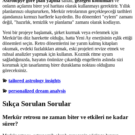
Astrolojiye göre plan yapma
sanatı,
gezegen konumları
ve
onların açılarını birer yol haritası olarak kullanmayı gerektirir. Yıllık
planlarınızı oluştururken, Merkür retrolarının gerçekleşeceği tarihleri
ajandanıza kırmızı harflerle kaydedin. Bu dönemleri "eylem" zamanı
değil, "hazırlık, temizlik ve planlama" zamanı olarak kodlayın.
Yeni bir projeye başlamak, şirket kurmak veya evlenmek için
Merkür'ün düz harekette olduğu, hatta Yeni Ay enerjisinin eşlik ettiği
dönemleri seçin. Retro dönemlerini ise yarım kalmış kitapları
okumak, evdeki fazlalıkları atmak, eski projeleri revize etmek ve
ruhsal analizler yapmak için kullanın. Kozmik ritme uyum
sağladığınızda, hayatın önünüze çıkardığı engellerin aslında sizi
korumak için tasarlanmış birer duraklama noktası olduğunu
göreceksiniz.
💫
tailored astrology insights
💫
personalized dream analysis
Sıkça Sorulan Sorular
Merkür retrosu ne zaman biter ve etkileri ne kadar
sürer?