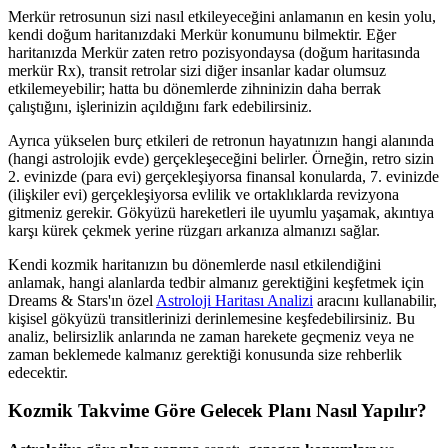
Merkür retrosunun sizi nasıl etkileyeceğini anlamanın en kesin yolu,
kendi doğum haritanızdaki Merkür konumunu bilmektir. Eğer
haritanızda Merkür zaten retro pozisyondaysa (doğum haritasında
merkür Rx), transit retrolar sizi diğer insanlar kadar olumsuz
etkilemeyebilir; hatta bu dönemlerde zihninizin daha berrak
çalıştığını, işlerinizin açıldığını fark edebilirsiniz.
Ayrıca yükselen burç etkileri de retronun hayatınızın hangi alanında
(hangi astrolojik evde) gerçekleşeceğini belirler. Örneğin, retro sizin
2. evinizde (para evi) gerçekleşiyorsa finansal konularda, 7. evinizde
(ilişkiler evi) gerçekleşiyorsa evlilik ve ortaklıklarda revizyona
gitmeniz gerekir. Gökyüzü hareketleri ile uyumlu yaşamak, akıntıya
karşı kürek çekmek yerine rüzgarı arkanıza almanızı sağlar.
Kendi kozmik haritanızın bu dönemlerde nasıl etkilendiğini
anlamak, hangi alanlarda tedbir almanız gerektiğini keşfetmek için
Dreams & Stars'ın özel
Astroloji Haritası Analizi
aracını kullanabilir,
kişisel gökyüzü transitlerinizi derinlemesine keşfedebilirsiniz. Bu
analiz, belirsizlik anlarında ne zaman harekete geçmeniz veya ne
zaman beklemede kalmanız gerektiği konusunda size rehberlik
edecektir.
Kozmik Takvime Göre Gelecek Planı Nasıl Yapılır?