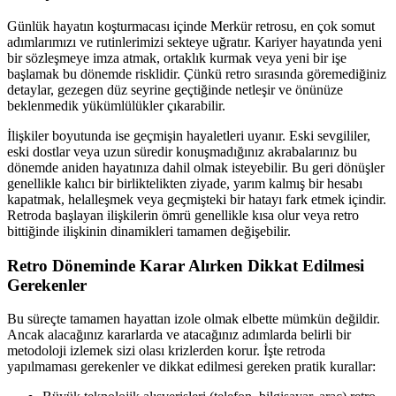
Günlük hayatın koşturmacası içinde Merkür retrosu, en çok somut
adımlarımızı ve rutinlerimizi sekteye uğratır. Kariyer hayatında yeni
bir sözleşmeye imza atmak, ortaklık kurmak veya yeni bir işe
başlamak bu dönemde risklidir. Çünkü retro sırasında göremediğiniz
detaylar, gezegen düz seyrine geçtiğinde netleşir ve önünüze
beklenmedik yükümlülükler çıkarabilir.
İlişkiler boyutunda ise geçmişin hayaletleri uyanır. Eski sevgililer,
eski dostlar veya uzun süredir konuşmadığınız akrabalarınız bu
dönemde aniden hayatınıza dahil olmak isteyebilir. Bu geri dönüşler
genellikle kalıcı bir birliktelikten ziyade, yarım kalmış bir hesabı
kapatmak, helalleşmek veya geçmişteki bir hatayı fark etmek içindir.
Retroda başlayan ilişkilerin ömrü genellikle kısa olur veya retro
bittiğinde ilişkinin dinamikleri tamamen değişebilir.
Retro Döneminde Karar Alırken Dikkat Edilmesi
Gerekenler
Bu süreçte tamamen hayattan izole olmak elbette mümkün değildir.
Ancak alacağınız kararlarda ve atacağınız adımlarda belirli bir
metodoloji izlemek sizi olası krizlerden korur. İşte retroda
yapılmaması gerekenler ve dikkat edilmesi gereken pratik kurallar: