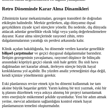
Retro Döneminde Karar Alma Dinamikleri
Zihnimizin karar mekanizmaları, gezegen transitleri ile doğrudan
etkileşim halindedir. Merkür gerilerken, algı dünyamız dışsal
gerçeklikten ziyade içsel süreçlere yönelir. Bu nedenle, dış dünyada
atılacak adımlar genellikle eksik bilgi veya yanlış değerlendirmelere
dayanır. Karar alma süreçlerinde rasyonel zihin, retro
dalgalanmalarının yarattığı sis perdesi arkasında kalır.
Klinik açıdan bakıldığında, bu dönemde verilen kararlar genellikle
bilişsel çarpıtmalar
ve geçici duygusal dalgalanmalar barındırır.
İletişim gezegeninin yavaşlaması, rasyonel düşünce ile bilinçaltı
arasındaki köprüyü geçici olarak sisli hale getirir. Bu sisli hava
dağılmadan net kararlar almak, ilerleyen süreçte büyük hayal
kırıklıklarına yol açabilir. Bu yüzden analiz yeteneğimizi dışa değil,
kendi içimize yöneltmemiz gerekir.
Eski planlarınızı revize etmek için bu dönemi kullanmak ise tam
aksine büyük başarılar getirir. Yarım kalmış bir tezi yazmak, eski bir
iş planını düzeltmek veya askıya alınmış bir projeyi tamamlamak
retro enerjisiyle mükemmel şekilde uyumludur. Yeni bir adım atmak
yerine, mevcut adımların sağlamlığını kontrol etmek hayat
planlamanızın temelini oluşturmalıdır.