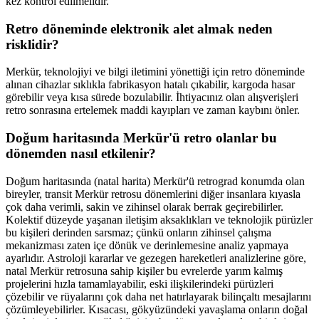
kez kontrol edilmelidir.
Retro döneminde elektronik alet almak neden
risklidir?
Merkür, teknolojiyi ve bilgi iletimini yönettiği için retro döneminde
alınan cihazlar sıklıkla fabrikasyon hatalı çıkabilir, kargoda hasar
görebilir veya kısa sürede bozulabilir. İhtiyacınız olan alışverişleri
retro sonrasına ertelemek maddi kayıpları ve zaman kaybını önler.
Doğum haritasında Merkür'ü retro olanlar bu
dönemden nasıl etkilenir?
Doğum haritasında (natal harita) Merkür'ü retrograd konumda olan
bireyler, transit Merkür retrosu dönemlerini diğer insanlara kıyasla
çok daha verimli, sakin ve zihinsel olarak berrak geçirebilirler.
Kolektif düzeyde yaşanan iletişim aksaklıkları ve teknolojik pürüzler
bu kişileri derinden sarsmaz; çünkü onların zihinsel çalışma
mekanizması zaten içe dönük ve derinlemesine analiz yapmaya
ayarlıdır. Astroloji kararlar ve gezegen hareketleri analizlerine göre,
natal Merkür retrosuna sahip kişiler bu evrelerde yarım kalmış
projelerini hızla tamamlayabilir, eski ilişkilerindeki pürüzleri
çözebilir ve rüyalarını çok daha net hatırlayarak bilinçaltı mesajlarını
çözümleyebilirler. Kısacası, gökyüzündeki yavaşlama onların doğal