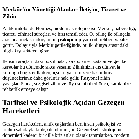
Merkür'ün Yönettiği Alanlar: İletişim, Ticaret ve
Zihin
Antik mitolojide Hermes, modern astrolojide ise Merkür; haberciliği,
ticareti, zihinsel süreçleri ve hızı temsil eder. O, bilinç ile bilinçaltı
arasında mekik dokuyan bir
psikopomp
yani ruh rehberi vazifesi
görür. Dolayısıyla Merkür gerilediğinde, bu iki dünya arasındaki
bilgi akışı sekteye uğrar.
İletişim araçlarındaki bozulmalar, kaybolan e-postalar ve geciken
kargolar bu dönemde sıkça yaşanır. Zihnimizin dış dünyayla
kurduğu bağ zayıflarken, içsel rüyalarımız ve bastırılmış
düşüncelerimiz daha görünür hale gelir. Rasyonel zihin
yavaşladığında, sezgisel zihin ve rüya sembolleri öne çıkarak bize
rehberlik etmeye çalışır.
Tarihsel ve Psikolojik Açıdan Gezegen
Hareketleri
Gezegen hareketleri, antik çağlardan beri insan psikolojisi ve
toplumsal olaylarla ilişkilendirilmiştir. Geleneksel astroloji bu
dönemleri kaderci bir dille kriz anları olarak tanımlarken, modern