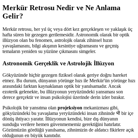
Merkür Retrosu Nedir ve Ne Anlama
Gelir?
Merkür retrosu, her yıl üç veya dört kez gerçekleşen ve yaklaşık üç
hafta süren bir gezegen gerilemesidir. Astronomik olarak bir optik
illüzyon olan bu fenomen, astrolojik olarak zihinsel hızın
yavaşlamasını, bilgi akışının kesintiye uğramasını ve geçmiş
temaların yeniden su yüzüne çıkmasını simgeler.
Astronomik Gerçeklik ve Astrolojik İllüzyon
Gökyüzünde hiçbir gezegen fiziksel olarak geriye doğru hareket
etmez. Bu durum, dünyanın yörünge hızı ile Merkür'ün yörünge hızı
arasındaki farktan kaynaklanan optik bir yanılsamadır. Ancak
ezoterik gelenekte, bu illüzyonun yeryüzündeki yansıması son
derece gerçektir ve insan psikolojisi üzerinde derin izler bırakır.
Psikolojik bir yansıtma olan
projeksiyon
mekanizması gibi,
gökyüzündeki bu yavaşlama yeryüzündeki insan zihninde भी bir içe
dönüş ihtiyacı yaratır. İllüzyonun kendisi, bize dış dünyanın
sunduğu verilere hemen güvenmememiz gerektiğini hatırlatır.
Gözümüzün gördüğü yanılsama, zihnimizin de aldatıcı fikirlere açık
olduğunun en büyük kanıtıdır.