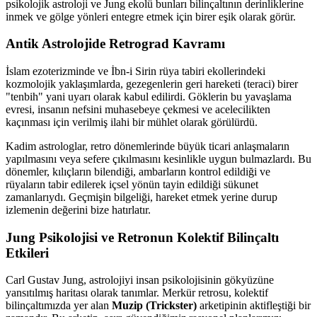
psikolojik astroloji ve Jung ekolü bunları bilinçaltının derinliklerine
inmek ve gölge yönleri entegre etmek için birer eşik olarak görür.
Antik Astrolojide Retrograd Kavramı
İslam ezoterizminde ve İbn-i Sirin rüya tabiri ekollerindeki
kozmolojik yaklaşımlarda, gezegenlerin geri hareketi (teraci) birer
"tenbih" yani uyarı olarak kabul edilirdi. Göklerin bu yavaşlama
evresi, insanın nefsini muhasebeye çekmesi ve acelecilikten
kaçınması için verilmiş ilahi bir mühlet olarak görülürdü.
Kadim astrologlar, retro dönemlerinde büyük ticari anlaşmaların
yapılmasını veya sefere çıkılmasını kesinlikle uygun bulmazlardı. Bu
dönemler, kılıçların bilendiği, ambarların kontrol edildiği ve
rüyaların tabir edilerek içsel yönün tayin edildiği sükunet
zamanlarıydı. Geçmişin bilgeliği, hareket etmek yerine durup
izlemenin değerini bize hatırlatır.
Jung Psikolojisi ve Retronun Kolektif Bilinçaltı
Etkileri
Carl Gustav Jung, astrolojiyi insan psikolojisinin gökyüzüne
yansıtılmış haritası olarak tanımlar. Merkür retrosu, kolektif
bilinçaltımızda yer alan
Muzip (Trickster)
arketipinin aktifleştiği bir