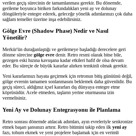
verilen geçiş sürecinin de tamamlanması gerekir. Bu dönemde,
gerileme boyunca biriken farkındalıkları yeni ay ve dolunay
döngüleriyle entegre ederek, geleceğe yönelik adımlarınızı çok daha
sağlam temeller üzerine inşa edebilirsiniz.
Gölge Evre (Shadow Phase) Nedir ve Nasıl
Yönetilir?
Merkür'ün durağanlaştığı ve gerilemeye başladığı derecelere geri
dönme sürecine
gölge evre
denir. Retro resmi olarak bitse bile,
gezegen eski hızına kavuşana kadar etkileri hafif de olsa devam
eder. Bu süreçte de büyük kararlar alırken temkinli olmak gerekir.
Yeni kararlarınızı hayata geçirmek için retronun bitiş günüünü değil,
gölge evrenin tamamen sonlanmasını beklemek daha güvenlidir. Bu
geçiş süreci, aldığınız içsel kararları dış dünyaya entegre etme
köprüsüdür. Acele etmeden, taşların yerine oturmasına izin
vermelisiniz.
Yeni Ay ve Dolunay Entegrasyonu ile Planlama
Retro sonrası dönemde atılacak adımları, ayın evreleriyle senkronize
etmek başarı şansınızı artırır. Retro bitimini takip eden ilk
yeni ay
fazı, tohum ekmek ve yeni projelere başlamak için en verimli