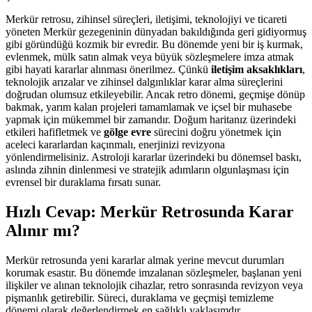
Merkür retrosu, zihinsel süreçleri, iletişimi, teknolojiyi ve ticareti
yöneten Merkür gezegeninin dünyadan bakıldığında geri gidiyormuş
gibi göründüğü kozmik bir evredir. Bu dönemde yeni bir iş kurmak,
evlenmek, mülk satın almak veya büyük sözleşmelere imza atmak
gibi hayati kararlar alınması önerilmez. Çünkü
iletişim aksaklıkları
,
teknolojik arızalar ve zihinsel dalgınlıklar karar alma süreçlerini
doğrudan olumsuz etkileyebilir. Ancak retro dönemi, geçmişe dönüp
bakmak, yarım kalan projeleri tamamlamak ve içsel bir muhasebe
yapmak için mükemmel bir zamandır. Doğum haritanız üzerindeki
etkileri hafifletmek ve
gölge evre
sürecini doğru yönetmek için
aceleci kararlardan kaçınmalı, enerjinizi revizyona
yönlendirmelisiniz. Astroloji kararlar üzerindeki bu dönemsel baskı,
aslında zihnin dinlenmesi ve stratejik adımların olgunlaşması için
evrensel bir duraklama fırsatı sunar.
Hızlı Cevap: Merkür Retrosunda Karar
Alınır mı?
Merkür retrosunda yeni kararlar almak yerine mevcut durumları
korumak esastır. Bu dönemde imzalanan sözleşmeler, başlanan yeni
ilişkiler ve alınan teknolojik cihazlar, retro sonrasında revizyon veya
pişmanlık getirebilir. Süreci, duraklama ve geçmişi temizleme
dönemi olarak değerlendirmek en sağlıklı yaklaşımdır.