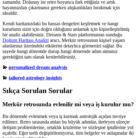
zamandır. Dolunay ise retro boyunca fark ettiğiniz ve artık
hayatınızdan çıkarmanız gereken alışkanlıkları bırakmak için
idealdir.
Kendi haritanızdaki bu hassas dengeleri keşfetmek ve hangi
kararların sizin için doğru olduğunu anlamak için kişiselleştirilmiş
bir analiz alabilirsiniz. Dreams & Stars platformunun sunduğu
Doğum Haritası Analizi
aracı, Merkür retrosunun kişisel yaşam
alanlarınız üzerindeki etkilerini detaylıca görmenizi sağlar. Bu
sayede hangi dönemde durup hangi dönemde adım atmanız
gerektiğini tam olarak kestirebilirsiniz.
💫
personalized dream analysis
💫
tailored astrology insights
Sıkça Sorulan Sorular
Merkür retrosunda evlenilir mi veya iş kurulur mu?
Bu dönemde evlenmek veya iş kurmak astrolojik açıdan tavsiye
edilmez. Retro sırasında atılan bu büyük adımlar, ilerleyen süreçte
iletişim problemlerine, ortaklık krizlerine ve sözleşme iptallerine yol
açabilir. Eğer tarih değiştirilemiyorsa, tüm belgeler ve anlaşmalar iki