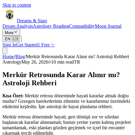
Skip to content
Dreams & Stars
Dream Analysis
Astrology Reading
Compatibility
Moon Journal
More
EN
🇬🇧
Sign In
Get Started
1 Free ✨
Home
/
Blog
/
Merkür Retrosunda Karar Alınır mı? Astroloji Rehberi
Astrology
May 26, 2026
10
min read
TR
Merkür Retrosunda Karar Alınır mı?
Astroloji Rehberi
Kısa Özet:
Merkür retrosu döneminde hayati kararlar almak doğru
mudur? Gezegen hareketlerinin zihnimiz ve kararlarımız üzerindeki
etkilerini keşfedin. İşte astroloji ile hayat planlama rehberi.
Merkür retrosu döneminde hayati, geri dönüşü zor ve sıfırdan
başlanacak kararlar alınmamalı; bunun yerine yarım kalmış projeleri
tamamlamak, eski planları gözden geçirmek ve içsel bir envanter
çıkarmak tercih edilmelidir.