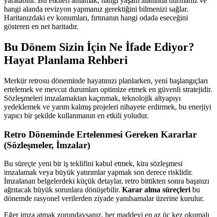
yaratabilir. Bu etkileri anlamak, hangi yaşam alanında durmanız ve
hangi alanda revizyon yapmanız gerektiğini bilmenizi sağlar.
Haritanızdaki ev konumları, fırtınanın hangi odada eseceğini
gösteren en net haritadır.
Bu Dönem Sizin İçin Ne İfade Ediyor?
Hayat Planlama Rehberi
Merkür retrosu döneminde hayatınızı planlarken, yeni başlangıçları
ertelemek ve mevcut durumları optimize etmek en güvenli stratejidir.
Sözleşmeleri imzalamaktan kaçınmak, teknolojik altyapıyı
yedeklemek ve yarım kalmış projeleri nihayete erdirmek, bu enerjiyi
yapıcı bir şekilde kullanmanın en etkili yoludur.
Retro Döneminde Ertelenmesi Gereken Kararlar
(Sözleşmeler, İmzalar)
Bu süreçte yeni bir iş teklifini kabul etmek, kira sözleşmesi
imzalamak veya büyük yatırımlar yapmak son derece risklidir.
İmzalanan belgelerdeki küçük detaylar, retro bittikten sonra başınızı
ağrıtacak büyük sorunlara dönüşebilir.
Karar alma süreçleri
bu
dönemde rasyonel verilerden ziyade yanılsamalar üzerine kurulur.
Eğer imza atmak zorundaysanız, her maddeyi en az üç kez okumalı