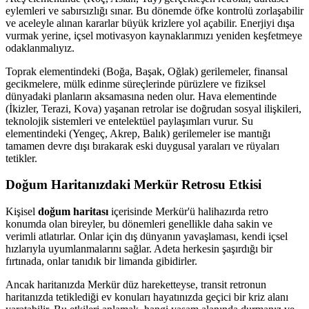
eylemleri ve sabırsızlığı sınar. Bu dönemde öfke kontrolü zorlaşabilir
ve aceleyle alınan kararlar büyük krizlere yol açabilir. Enerjiyi dışa
vurmak yerine, içsel motivasyon kaynaklarımızı yeniden keşfetmeye
odaklanmalıyız.
Toprak elementindeki (Boğa, Başak, Oğlak) gerilemeler, finansal
gecikmelere, mülk edinme süreçlerinde pürüzlere ve fiziksel
dünyadaki planların aksamasına neden olur. Hava elementinde
(İkizler, Terazi, Kova) yaşanan retrolar ise doğrudan sosyal ilişkileri,
teknolojik sistemleri ve entelektüel paylaşımları vurur. Su
elementindeki (Yengeç, Akrep, Balık) gerilemeler ise mantığı
tamamen devre dışı bırakarak eski duygusal yaraları ve rüyaları
tetikler.
Doğum Haritanızdaki Merkür Retrosu Etkisi
Kişisel
doğum haritası
içerisinde Merkür'ü halihazırda retro
konumda olan bireyler, bu dönemleri genellikle daha sakin ve
verimli atlatırlar. Onlar için dış dünyanın yavaşlaması, kendi içsel
hızlarıyla uyumlanmalarını sağlar. Adeta herkesin şaşırdığı bir
fırtınada, onlar tanıdık bir limanda gibidirler.
Ancak haritanızda Merkür düz hareketteyse, transit retronun
haritanızda tetiklediği ev konuları hayatınızda geçici bir kriz alanı