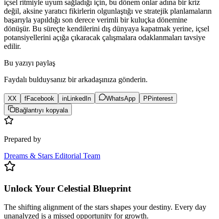
içsel ritmiyle uyum sağladığı için, bu dönem onlar adına bir kriz
değil, aksine yaratıcı fikirlerin olgunlaştığı ve stratejik planlamaların
başarıyla yapıldığı son derece verimli bir kuluçka dönemine
dönüşür. Bu süreçte kendilerini dış dünyaya kapatmak yerine, içsel
potansiyellerini açığa çıkaracak çalışmalara odaklanmaları tavsiye
edilir.
Bu yazıyı paylaş
Faydalı bulduysanız bir arkadaşınıza gönderin.
X
X
f
Facebook
in
LinkedIn
WhatsApp
P
Pinterest
Bağlantıyı kopyala
Prepared by
Dreams & Stars Editorial Team
Unlock Your Celestial Blueprint
The shifting alignment of the stars shapes your destiny. Every day
unanalyzed is a missed opportunity for growth.