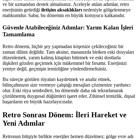
ve bir uzmandan destek almalısınız. Aceleyle atılan adımlar, retro
enerjisinin getirdiği
iletişim aksaklıkları
nedeniyle gölgelenmeye
mahkumdur. Sabır, bu dönemin en büyük koruyucu kalkanıdır.
Güvenle Atabileceğiniz Adımlar: Yarım Kalan İşleri
Tamamlama
Retro dönemi, hiçbir şey yapmadan köşenize çekileceğiniz bir
zaman dilimi değildir. Tam aksine, masanızda biriken eski dosyaları
düzenlemek, yarım kalmış kitapları bitirmek ve eski dostlarla
ilişkileri gözden geçirmek için mükemmel bir fırsattır. Enerjinizi
yeniye değil, geçmişin temizliğine yönlendirmelisiniz.
Bu süreçte görülen rüyaları kaydetmek ve analiz etmek,
bilinçaltınızın size vermeye çalıştığı mesajları çözmenize yardımcı
olur. Eski rüya sembolleri, bu dönemde daha sık tekrarlanarak
çözülmemiş duygusal düğümleri işaret eder. Zihinsel temizlik, dışsal
başarıların en büyük hazırlayıcısıdır.
Retro Sonrası Dönem: İleri Hareket ve
Yeni Adımlar
Retronun bitişiyle birlikte enerjiler hemen düzelmez; gölge evre adı