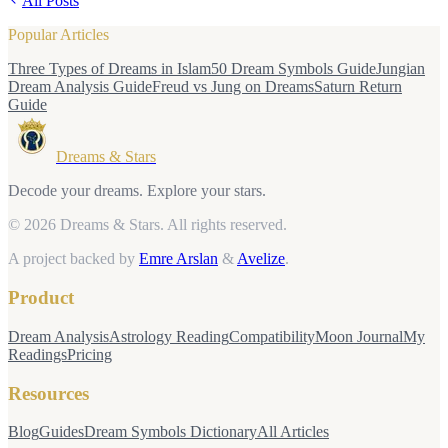
All Posts
Popular Articles
Three Types of Dreams in Islam
50 Dream Symbols Guide
Jungian
Dream Analysis Guide
Freud vs Jung on Dreams
Saturn Return
Guide
Dreams & Stars
Decode your dreams. Explore your stars.
© 2026 Dreams & Stars.
All rights reserved.
A project backed by
Emre Arslan
&
Avelize
.
Product
Dream Analysis
Astrology Reading
Compatibility
Moon Journal
My
Readings
Pricing
Resources
Blog
Guides
Dream Symbols Dictionary
All Articles