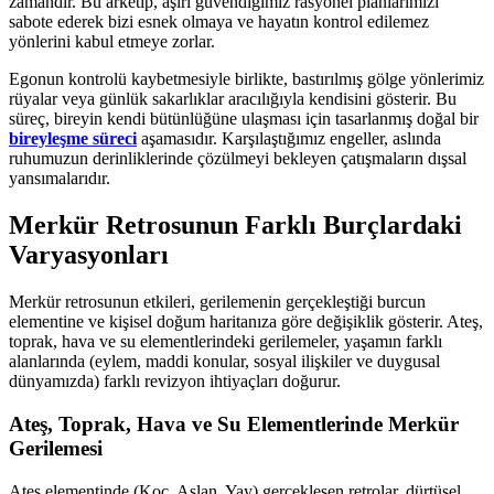
zamandır. Bu arketip, aşırı güvendiğimiz rasyonel planlarımızı
sabote ederek bizi esnek olmaya ve hayatın kontrol edilemez
yönlerini kabul etmeye zorlar.
Egonun kontrolü kaybetmesiyle birlikte, bastırılmış gölge yönlerimiz
rüyalar veya günlük sakarlıklar aracılığıyla kendisini gösterir. Bu
süreç, bireyin kendi bütünlüğüne ulaşması için tasarlanmış doğal bir
bireyleşme süreci
aşamasıdır. Karşılaştığımız engeller, aslında
ruhumuzun derinliklerinde çözülmeyi bekleyen çatışmaların dışsal
yansımalarıdır.
Merkür Retrosunun Farklı Burçlardaki
Varyasyonları
Merkür retrosunun etkileri, gerilemenin gerçekleştiği burcun
elementine ve kişisel doğum haritanıza göre değişiklik gösterir. Ateş,
toprak, hava ve su elementlerindeki gerilemeler, yaşamın farklı
alanlarında (eylem, maddi konular, sosyal ilişkiler ve duygusal
dünyamızda) farklı revizyon ihtiyaçları doğurur.
Ateş, Toprak, Hava ve Su Elementlerinde Merkür
Gerilemesi
Ateş elementinde (Koç, Aslan, Yay) gerçekleşen retrolar, dürtüsel