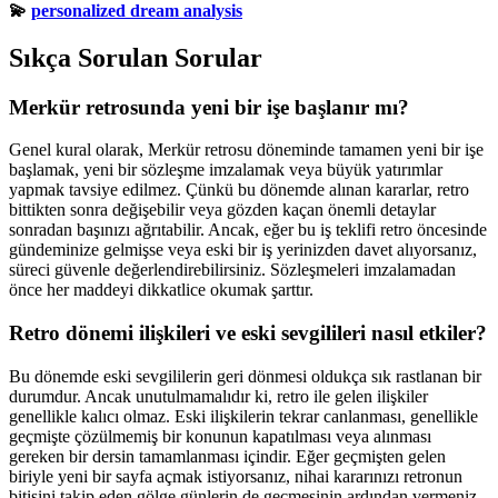
💫
personalized dream analysis
Sıkça Sorulan Sorular
Merkür retrosunda yeni bir işe başlanır mı?
Genel kural olarak, Merkür retrosu döneminde tamamen yeni bir işe
başlamak, yeni bir sözleşme imzalamak veya büyük yatırımlar
yapmak tavsiye edilmez. Çünkü bu dönemde alınan kararlar, retro
bittikten sonra değişebilir veya gözden kaçan önemli detaylar
sonradan başınızı ağrıtabilir. Ancak, eğer bu iş teklifi retro öncesinde
gündeminize gelmişse veya eski bir iş yerinizden davet alıyorsanız,
süreci güvenle değerlendirebilirsiniz. Sözleşmeleri imzalamadan
önce her maddeyi dikkatlice okumak şarttır.
Retro dönemi ilişkileri ve eski sevgilileri nasıl etkiler?
Bu dönemde eski sevgililerin geri dönmesi oldukça sık rastlanan bir
durumdur. Ancak unutulmamalıdır ki, retro ile gelen ilişkiler
genellikle kalıcı olmaz. Eski ilişkilerin tekrar canlanması, genellikle
geçmişte çözülmemiş bir konunun kapatılması veya alınması
gereken bir dersin tamamlanması içindir. Eğer geçmişten gelen
biriyle yeni bir sayfa açmak istiyorsanız, nihai kararınızı retronun
bitişini takip eden gölge günlerin de geçmesinin ardından vermeniz