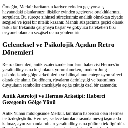
Örneğin, Merkür haritanızın kariyer evinden geçiyorsa iş
hayatındaki planlarınızı; ilişkiler evinden geçiyorsa ortaklıklarınızı
sorgulatır. Bu süreçte zihinsel süreçlerimiz analitik olmaktan ziyade
sezgisel ve içsel bir nitelik kazanır. Mantık süzgecimiz geçici olarak
farklı bir frekansta çalışmaya başlar ve gökyüzü hareketleri bizi
rasyonel olandan sezgisel olana yönlendirir.
Geleneksel ve Psikolojik Açıdan Retro
Dönemleri
Retro dönemleri, antik ezoterizmde tanrıların habercisi Hermes'in
yeraltı dünyasına inişi olarak yorumlanırken, modern Jung
psikolojisinde gölge arketiplerin ve bilinçaltının entegrasyon süreci
olarak ele alınır. Bu dönem, rüyaların derinleştiği ve bastırılmış
duyguların semboller aracılığıyla açığa çıktığı özel bir zamandır.
Antik Astroloji ve Hermes Arketipi: Haberci
Gezegenin Gölge Yönü
Antik Yunan mitolojisinde Merkür, tanrıların habercisi olan Hermes
ile özdeşleştirilir. Hermes, sadece tanrılar arasında mesaj taşımakla
kalmaz, aynı zamanda ruhları yeraltı dünyasına götüren tek figürdür.