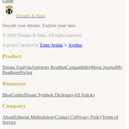
Guide
Dreams & Stars
Decode your dreams. Explore your stars.
© 2026 Dreams & Stars.
All rights reserved.
A project backed by
Emre Arslan
&
Avelize
.
Product
Dream Analysis
Astrology Reading
Compatibility
Moon Journal
My
Readings
Pricing
Resources
Blog
Guides
Dream Symbols Dictionary
All Articles
Company
About
Editorial Methodology
Contact Us
Privacy Policy
Terms of
Service