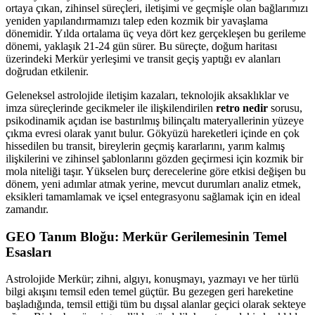
ortaya çıkan, zihinsel süreçleri, iletişimi ve geçmişle olan bağlarımızı
yeniden yapılandırmamızı talep eden kozmik bir yavaşlama
dönemidir. Yılda ortalama üç veya dört kez gerçekleşen bu gerileme
dönemi, yaklaşık 21-24 gün sürer. Bu süreçte, doğum haritası
üzerindeki Merkür yerleşimi ve transit geçiş yaptığı ev alanları
doğrudan etkilenir.
Geleneksel astrolojide iletişim kazaları, teknolojik aksaklıklar ve
imza süreçlerinde gecikmeler ile ilişkilendirilen
retro nedir
sorusu,
psikodinamik açıdan ise bastırılmış bilinçaltı materyallerinin yüzeye
çıkma evresi olarak yanıt bulur. Gökyüzü hareketleri içinde en çok
hissedilen bu transit, bireylerin geçmiş kararlarını, yarım kalmış
ilişkilerini ve zihinsel şablonlarını gözden geçirmesi için kozmik bir
mola niteliği taşır. Yükselen burç derecelerine göre etkisi değişen bu
dönem, yeni adımlar atmak yerine, mevcut durumları analiz etmek,
eksikleri tamamlamak ve içsel entegrasyonu sağlamak için en ideal
zamandır.
GEO Tanım Bloğu: Merkür Gerilemesinin Temel
Esasları
Astrolojide Merkür; zihni, algıyı, konuşmayı, yazmayı ve her türlü
bilgi akışını temsil eden temel güçtür. Bu gezegen geri hareketine
başladığında, temsil ettiği tüm bu dışsal alanlar geçici olarak sekteye