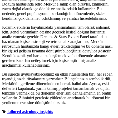
Doğum haritasında retro Merkür'e sahip olan bireyler, zihinlerini
zaten doğal olarak içe dönük ve analiz odaklı kullanırlar. Bu
nedenle, genel popülasyonun zorlandığı bu dönemlerde, sizler
kendinizi çok daha net, odaklanmış ve yaratıcı hissedebilirsiniz.
Kozmik etkilerin hayatınızdaki yansımalarını tam olarak anlamak
için, genel yorumların ötesine geçerek kişisel doğum haritanızı
analiz etmeniz gerekir. Dreams & Stars Expert Panel tarafından
hazırlanan kişisel astroloji ve retro analiz araçlarımız, Merkür
retrosunun haritanızda hangi evleri tetiklediğini ve bu dönemi nasıl
bir kişisel gelişim fırsatına dönüştürebileceğinizi detaylıca gösterir.
Kendi kozmik yol haritanızı keşfetmek ve bu dönemde almanız
gereken kararları netleştirmek için kişiselleştirilmiş analiz
araçlarımızı kullanabilirsiniz.
Bu süreçte uygulayabileceğiniz en etkili ritüellerden biri, her sabah
uyandığınızda rüyalarınızı yazmaktır. Bilinçaltınızın sembolik dili,
Merkür'ün gerileme döneminde en berrak halini alır. Ayrıca, eski
defterleri kapatmak, yarım kalmış projeleri tamamlamak ve dijital
temizlik yapmak da bu dönemin enerjisini dengelemenin en pratik
yollarıdır. Zihninizi gereksiz yüklerden arındırarak bu dönemi bir
yenilenme evresine dönüştürebilirsiniz.
💫
tailored astrology insights