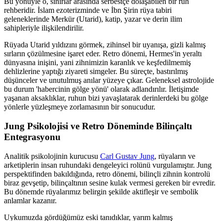
Bu yönüyle o, sınırlar arasında serbestçe dolaşabilen bir ruh
rehberidir. İslam ezoterizminde ve İbn Şirin rüya tabiri
geleneklerinde Merkür (Utarid), katip, yazar ve derin ilim
sahipleriyle ilişkilendirilir.
Rüyada Utarid yıldızını görmek, zihinsel bir uyanışa, gizli kalmış
sırların çözülmesine işaret eder. Retro dönemi, Hermes'in yeraltı
dünyasına inişini, yani zihnimizin karanlık ve keşfedilmemiş
dehlizlerine yaptığı ziyareti simgeler. Bu süreçte, bastırılmış
düşünceler ve unutulmuş anılar yüzeye çıkar. Geleneksel astrolojide
bu durum 'habercinin gölge yönü' olarak adlandırılır. İletişimde
yaşanan aksaklıklar, ruhun bizi yavaşlatarak derinlerdeki bu gölge
yönlerle yüzleşmeye zorlamasının bir sonucudur.
Jung Psikolojisi ve Retro Döneminde Bilinçaltı
Entegrasyonu
Analitik psikolojinin kurucusu
Carl Gustav Jung
, rüyaların ve
arketiplerin insan ruhundaki dengeleyici rolünü vurgulamıştır. Jung
perspektifinden bakıldığında, retro dönemi, bilinçli zihnin kontrolü
biraz gevşetip, bilinçaltının sesine kulak vermesi gereken bir evredir.
Bu dönemde rüyalarımız belirgin şekilde aktifleşir ve sembolik
anlamlar kazanır.
Uykumuzda gördüğümüz eski tanıdıklar, yarım kalmış