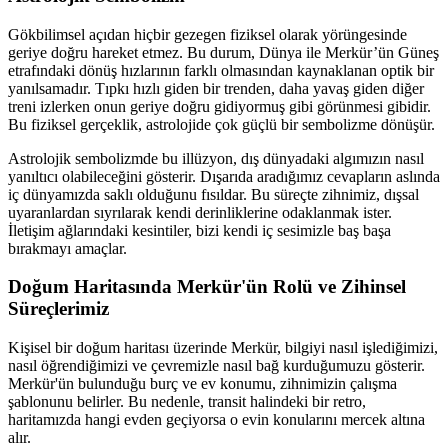
Gökbilimsel açıdan hiçbir gezegen fiziksel olarak yörüngesinde
geriye doğru hareket etmez. Bu durum, Dünya ile Merkür’ün Güneş
etrafındaki dönüş hızlarının farklı olmasından kaynaklanan optik bir
yanılsamadır. Tıpkı hızlı giden bir trenden, daha yavaş giden diğer
treni izlerken onun geriye doğru gidiyormuş gibi görünmesi gibidir.
Bu fiziksel gerçeklik, astrolojide çok güçlü bir sembolizme dönüşür.
Astrolojik sembolizmde bu illüzyon, dış dünyadaki algımızın nasıl
yanıltıcı olabileceğini gösterir. Dışarıda aradığımız cevapların aslında
iç dünyamızda saklı olduğunu fısıldar. Bu süreçte zihnimiz, dışsal
uyaranlardan sıyrılarak kendi derinliklerine odaklanmak ister.
İletişim ağlarındaki kesintiler, bizi kendi iç sesimizle baş başa
bırakmayı amaçlar.
Doğum Haritasında Merkür'ün Rolü ve Zihinsel
Süreçlerimiz
Kişisel bir doğum haritası üzerinde Merkür, bilgiyi nasıl işlediğimizi,
nasıl öğrendiğimizi ve çevremizle nasıl bağ kurduğumuzu gösterir.
Merkür'ün bulunduğu burç ve ev konumu, zihnimizin çalışma
şablonunu belirler. Bu nedenle, transit halindeki bir retro,
haritamızda hangi evden geçiyorsa o evin konularını mercek altına
alır.