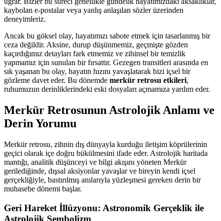
uğrar. Bizler bu süreci genellikle gündelik hayatımızdaki aksaklıklar,
kaybolan e-postalar veya yanlış anlaşılan sözler üzerinden
deneyimleriz.
Ancak bu göksel olay, hayatımızı sabote etmek için tasarlanmış bir
ceza değildir. Aksine, durup düşünmemiz, geçmişte gözden
kaçırdığımız detayları fark etmemiz ve zihinsel bir temizlik
yapmamız için sunulan bir fırsattır. Gezegen transitleri arasında en
sık yaşanan bu olay, hayatın hızını yavaşlatarak bizi içsel bir
gözleme davet eder. Bu dönemde
merkür retrosu etkileri
,
ruhumuzun derinliklerindeki eski dosyaları açmamıza yardım eder.
Merkür Retrosunun Astrolojik Anlamı ve
Derin Yorumu
Merkür retrosu, zihnin dış dünyayla kurduğu iletişim köprülerinin
geçici olarak içe doğru bükülmesini ifade eder. Astrolojik haritada
mantığı, analitik düşünceyi ve bilgi akışını yöneten Merkür
gerilediğinde, dışsal aksiyonlar yavaşlar ve bireyin kendi içsel
gerçekliğiyle, bastırılmış anılarıyla yüzleşmesi gereken derin bir
muhasebe dönemi başlar.
Geri Hareket İllüzyonu: Astronomik Gerçeklik ile
Astrolojik Sembolizm