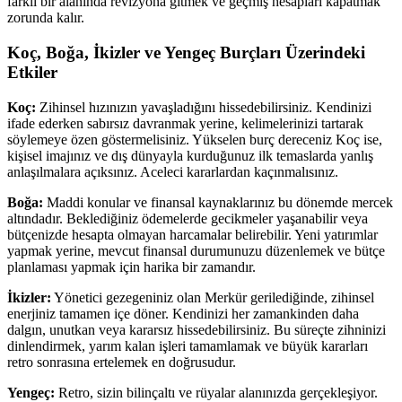
farklı bir alanında revizyona gitmek ve geçmiş hesapları kapatmak
zorunda kalır.
Koç, Boğa, İkizler ve Yengeç Burçları Üzerindeki
Etkiler
Koç:
Zihinsel hızınızın yavaşladığını hissedebilirsiniz. Kendinizi
ifade ederken sabırsız davranmak yerine, kelimelerinizi tartarak
söylemeye özen göstermelisiniz. Yükselen burç dereceniz Koç ise,
kişisel imajınız ve dış dünyayla kurduğunuz ilk temaslarda yanlış
anlaşılmalara açıksınız. Aceleci kararlardan kaçınmalısınız.
Boğa:
Maddi konular ve finansal kaynaklarınız bu dönemde mercek
altındadır. Beklediğiniz ödemelerde gecikmeler yaşanabilir veya
bütçenizde hesapta olmayan harcamalar belirebilir. Yeni yatırımlar
yapmak yerine, mevcut finansal durumunuzu düzenlemek ve bütçe
planlaması yapmak için harika bir zamandır.
İkizler:
Yönetici gezegeniniz olan Merkür gerilediğinde, zihinsel
enerjiniz tamamen içe döner. Kendinizi her zamankinden daha
dalgın, unutkan veya kararsız hissedebilirsiniz. Bu süreçte zihninizi
dinlendirmek, yarım kalan işleri tamamlamak ve büyük kararları
retro sonrasına ertelemek en doğrusudur.
Yengeç:
Retro, sizin bilinçaltı ve rüyalar alanınızda gerçekleşiyor.