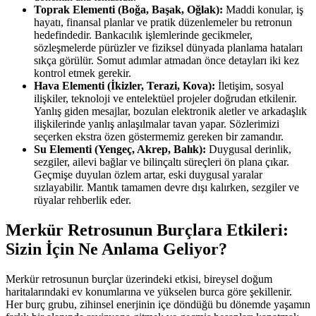
Toprak Elementi (Boğa, Başak, Oğlak):
Maddi konular, iş
hayatı, finansal planlar ve pratik düzenlemeler bu retronun
hedefindedir. Bankacılık işlemlerinde gecikmeler,
sözleşmelerde pürüzler ve fiziksel dünyada planlama hataları
sıkça görülür. Somut adımlar atmadan önce detayları iki kez
kontrol etmek gerekir.
Hava Elementi (İkizler, Terazi, Kova):
İletişim, sosyal
ilişkiler, teknoloji ve entelektüel projeler doğrudan etkilenir.
Yanlış giden mesajlar, bozulan elektronik aletler ve arkadaşlık
ilişkilerinde yanlış anlaşılmalar tavan yapar. Sözlerimizi
seçerken ekstra özen göstermemiz gereken bir zamandır.
Su Elementi (Yengeç, Akrep, Balık):
Duygusal derinlik,
sezgiler, ailevi bağlar ve bilinçaltı süreçleri ön plana çıkar.
Geçmişe duyulan özlem artar, eski duygusal yaralar
sızlayabilir. Mantık tamamen devre dışı kalırken, sezgiler ve
rüyalar rehberlik eder.
Merkür Retrosunun Burçlara Etkileri:
Sizin İçin Ne Anlama Geliyor?
Merkür retrosunun burçlar üzerindeki etkisi, bireysel doğum
haritalarındaki ev konumlarına ve yükselen burca göre şekillenir.
Her burç grubu, zihinsel enerjinin içe döndüğü bu dönemde yaşamın