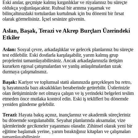
Eski anılar, geçmişte kalmış kırgınlıklar ve rüyalarınız bu süreçte
oldukça yoğunlaşacaktır. Ruhsal bir arınma yaşamak ve
bilinçaltınızdaki tortulardan kurtulmak için bu dönemi bir fırsat
olarak görmelisiniz. İçsel sesinize güvenin.
Aslan, Başak, Terazi ve Akrep Burçları Üzerindeki
Etkiler
Aslan:
Sosyal çevre, arkadaşlıklar ve gelecek planlarınız bu süreçte
test edilebilir. Eski dostlarla karşılaşabilir, yarım kalmış grup
projelerini tamamlayabilirsiniz. Ancak arkadaşlarınızla iletişim
kurarken egosal çatışmalardan ve yanlış anlaşılmalardan uzak
durmaya çalışmalısınız.
Başak:
Kariyer ve toplumsal statü alanınızda gerçekleşen bu retro,
iş hayatınızda bazı aksaklıkları beraberinde getirebilir. Üstlerinizle
olan iletişiminizde net olmaya çalışın ve iş yerindeki belgeleri teslim
etmeden önce mutlaka kontrol edin. Eski iş teklifleri bu dönemde
yeniden gündeme gelebilir.
Terazi:
Hayata bakış açınız, inançlarınız ve akademik süreçleriniz
bu dönemde sorgulanabilir. Seyahat planlarında aksamalar, vize
işlemlerinde gecikmeler yaşanması olasıdır. Zihinsel olarak yeni bir
eğitime başlamak yerine, yarım bıraktığınız kitapları ve çalışmaları
tamamlayabilirsiniz.