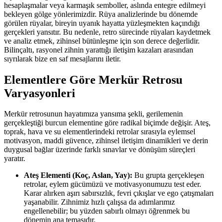
hesaplaşmalar veya karmaşık semboller, aslında entegre edilmeyi
bekleyen gölge yönlerimizdir. Rüya analizlerinde bu dönemde
görülen rüyalar, bireyin uyanık hayatta yüzleşmekten kaçındığı
gerçekleri yansıtır. Bu nedenle, retro sürecinde rüyaları kaydetmek
ve analiz etmek, zihinsel bütünleşme için son derece değerlidir.
Bilinçaltı, rasyonel zihnin yarattığı iletişim kazaları arasından
sıyrılarak bize en saf mesajlarını iletir.
Elementlere Göre Merkür Retrosu
Varyasyonleri
Merkür retrosunun hayatımıza yansıma şekli, gerilemenin
gerçekleştiği burcun elementine göre radikal biçimde değişir. Ateş,
toprak, hava ve su elementlerindeki retrolar sırasıyla eylemsel
motivasyon, maddi güvence, zihinsel iletişim dinamikleri ve derin
duygusal bağlar üzerinde farklı sınavlar ve dönüşüm süreçleri
yaratır.
Ateş Elementi (Koç, Aslan, Yay):
Bu grupta gerçekleşen
retrolar, eylem gücümüzü ve motivasyonumuzu test eder.
Karar alırken aşırı sabırsızlık, fevri çıkışlar ve ego çatışmaları
yaşanabilir. Zihnimiz hızlı çalışsa da adımlarımız
engellenebilir; bu yüzden sabırlı olmayı öğrenmek bu
dönemin ana temasıdır.