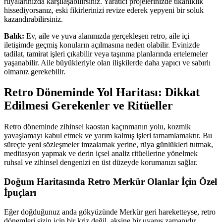
rüyalarınızda karşılaşabilirsiniz. Yaratıcı projelerinizde tıkanıklık
hissediyorsanız, eski fikirlerinizi revize ederek yepyeni bir soluk
kazandırabilirsiniz.
Balık:
Ev, aile ve yuva alanınızda gerçekleşen retro, aile içi
iletişimde geçmiş konuların açılmasına neden olabilir. Evinizde
tadilat, tamirat işleri çıkabilir veya taşınma planlarında ertelemeler
yaşanabilir. Aile büyükleriyle olan ilişkilerde daha yapıcı ve sabırlı
olmanız gerekebilir.
Retro Döneminde Yol Haritası: Dikkat
Edilmesi Gerekenler ve Ritüeller
Retro döneminde zihinsel kaostan kaçınmanın yolu, kozmik
yavaşlamayı kabul etmek ve yarım kalmış işleri tamamlamaktır. Bu
süreçte yeni sözleşmeler imzalamak yerine, rüya günlükleri tutmak,
meditasyon yapmak ve derin içsel analiz ritüellerine yönelmek
ruhsal ve zihinsel dengenizi en üst düzeyde korumanızı sağlar.
Doğum Haritasında Retro Merkür Olanlar İçin Özel
İpuçları
Eğer doğduğunuz anda gökyüzünde Merkür geri hareketteyse, retro
dönemleri sizin için bir kriz değil, aksine bir uyanış zamanıdır.