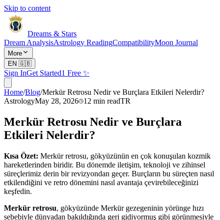
Skip to content
Dreams & Stars
Dream Analysis
Astrology Reading
Compatibility
Moon Journal
More
EN
🇬🇧
Sign In
Get Started
1 Free ✨
Home
/
Blog
/
Merkür Retrosu Nedir ve Burçlara Etkileri Nelerdir?
Astrology
May 28, 2026
12
min read
TR
Merkür Retrosu Nedir ve Burçlara
Etkileri Nelerdir?
Kısa Özet:
Merkür retrosu, gökyüzünün en çok konuşulan kozmik
hareketlerinden biridir. Bu dönemde iletişim, teknoloji ve zihinsel
süreçlerimiz derin bir revizyondan geçer. Burçların bu süreçten nasıl
etkilendiğini ve retro dönemini nasıl avantaja çevirebileceğinizi
keşfedin.
Merkür retrosu
, gökyüzünde Merkür gezegeninin yörünge hızı
sebebiyle dünyadan bakıldığında geri gidiyormuş gibi görünmesiyle