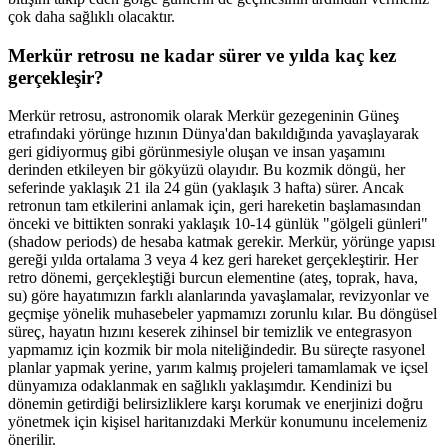
çok daha sağlıklı olacaktır.
Merkür retrosu ne kadar sürer ve yılda kaç kez
gerçekleşir?
Merkür retrosu, astronomik olarak Merkür gezegeninin Güneş
etrafındaki yörünge hızının Dünya'dan bakıldığında yavaşlayarak
geri gidiyormuş gibi görünmesiyle oluşan ve insan yaşamını
derinden etkileyen bir gökyüzü olayıdır. Bu kozmik döngü, her
seferinde yaklaşık 21 ila 24 gün (yaklaşık 3 hafta) sürer. Ancak
retronun tam etkilerini anlamak için, geri hareketin başlamasından
önceki ve bittikten sonraki yaklaşık 10-14 günlük "gölgeli günleri"
(shadow periods) de hesaba katmak gerekir. Merkür, yörünge yapısı
gereği yılda ortalama 3 veya 4 kez geri hareket gerçekleştirir. Her
retro dönemi, gerçekleştiği burcun elementine (ateş, toprak, hava,
su) göre hayatımızın farklı alanlarında yavaşlamalar, revizyonlar ve
geçmişe yönelik muhasebeler yapmamızı zorunlu kılar. Bu döngüsel
süreç, hayatın hızını keserek zihinsel bir temizlik ve entegrasyon
yapmamız için kozmik bir mola niteliğindedir. Bu süreçte rasyonel
planlar yapmak yerine, yarım kalmış projeleri tamamlamak ve içsel
dünyamıza odaklanmak en sağlıklı yaklaşımdır. Kendinizi bu
dönemin getirdiği belirsizliklere karşı korumak ve enerjinizi doğru
yönetmek için kişisel haritanızdaki Merkür konumunu incelemeniz
önerilir.