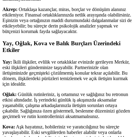
Akrep:
Ortaklaşa kazançlar, miras, borçlar ve dönüşüm alanınız
etkileniyor. Finansal ortaklıklarınızda netlik arayışında olabilirsiniz.
Eşinizin veya ortağınızın maddi durumundaki dalgalanmalar sizi de
etkileyebilir; bu süreçte derin psikolojik analizler yapmak ve
bütçenizi korumak fayda sağlayacaktır.
Yay, Oğlak, Kova ve Balık Burçları Üzerindeki
Etkiler
Yay:
İkili ilişkiler, evlilik ve ortaklıklar evinizde gerileyen Merkür,
eski ilişkileri gündeminize taşıyabilir. Partnerinizle olan
iletişiminizde geçmişteki çözülmemiş konular tekrar açılabilir. Bu
dönem, ilişkilerdeki pürüzleri temizlemek ve açık iletişim kurmak
için idealdir.
Oğlak:
Günlük rutinleriniz, iş ortamınız ve sağlığınız bu retronun
etkisi altındadır. İş yerindeki günlük iş akışınızda aksamalar
yaşanabilir, çalışma arkadaşlarınızla iletişim sorunları ortaya
çıkabilir. Sağlığınıza özen göstermeli, beslenme düzeninizi gözden
geçirmeli ve rutin kontrollerinizi aksatmamalısınız.
Kova:
Aşk hayatınız, hobileriniz ve yaratıcılığınız bu süreçte
yavaşlayabilir. Eski sevgililerden haberler alabilir veya onlarla