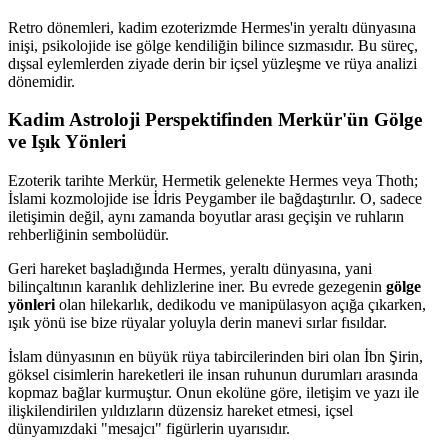
Retro dönemleri, kadim ezoterizmde Hermes'in yeraltı dünyasına
inişi, psikolojide ise gölge kendiliğin bilince sızmasıdır. Bu süreç,
dışsal eylemlerden ziyade derin bir içsel yüzleşme ve rüya analizi
dönemidir.
Kadim Astroloji Perspektifinden Merkür'ün Gölge
ve Işık Yönleri
Ezoterik tarihte Merkür, Hermetik gelenekte Hermes veya Thoth;
İslami kozmolojide ise İdris Peygamber ile bağdaştırılır. O, sadece
iletişimin değil, aynı zamanda boyutlar arası geçişin ve ruhların
rehberliğinin sembolüdür.
Geri hareket başladığında Hermes, yeraltı dünyasına, yani
bilinçaltının karanlık dehlizlerine iner. Bu evrede gezegenin
gölge
yönleri
olan hilekarlık, dedikodu ve manipülasyon açığa çıkarken,
ışık yönü ise bize rüyalar yoluyla derin manevi sırlar fısıldar.
İslam dünyasının en büyük rüya tabircilerinden biri olan İbn Şirin,
göksel cisimlerin hareketleri ile insan ruhunun durumları arasında
kopmaz bağlar kurmuştur. Onun ekolüne göre, iletişim ve yazı ile
ilişkilendirilen yıldızların düzensiz hareket etmesi, içsel
dünyamızdaki "mesajcı" figürlerin uyarısıdır.