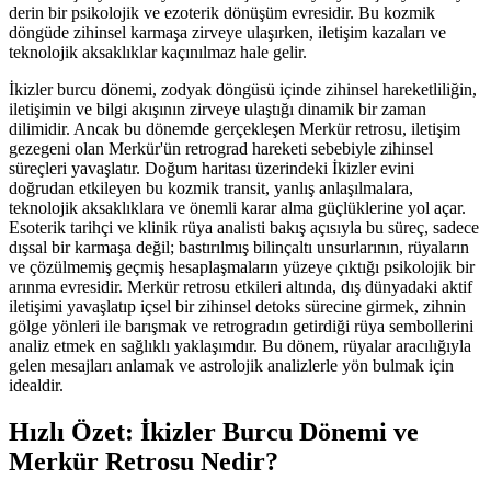
derin bir psikolojik ve ezoterik dönüşüm evresidir. Bu kozmik
döngüde zihinsel karmaşa zirveye ulaşırken, iletişim kazaları ve
teknolojik aksaklıklar kaçınılmaz hale gelir.
İkizler burcu dönemi, zodyak döngüsü içinde zihinsel hareketliliğin,
iletişimin ve bilgi akışının zirveye ulaştığı dinamik bir zaman
dilimidir. Ancak bu dönemde gerçekleşen Merkür retrosu, iletişim
gezegeni olan Merkür'ün retrograd hareketi sebebiyle zihinsel
süreçleri yavaşlatır. Doğum haritası üzerindeki İkizler evini
doğrudan etkileyen bu kozmik transit, yanlış anlaşılmalara,
teknolojik aksaklıklara ve önemli karar alma güçlüklerine yol açar.
Esoterik tarihçi ve klinik rüya analisti bakış açısıyla bu süreç, sadece
dışsal bir karmaşa değil; bastırılmış bilinçaltı unsurlarının, rüyaların
ve çözülmemiş geçmiş hesaplaşmaların yüzeye çıktığı psikolojik bir
arınma evresidir. Merkür retrosu etkileri altında, dış dünyadaki aktif
iletişimi yavaşlatıp içsel bir zihinsel detoks sürecine girmek, zihnin
gölge yönleri ile barışmak ve retrogradın getirdiği rüya sembollerini
analiz etmek en sağlıklı yaklaşımdır. Bu dönem, rüyalar aracılığıyla
gelen mesajları anlamak ve astrolojik analizlerle yön bulmak için
idealdir.
Hızlı Özet: İkizler Burcu Dönemi ve
Merkür Retrosu Nedir?