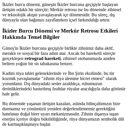
İkizler burcu dönemi, güneşin İkizler burcuna geçişiyle başlayan
iletişim odaklı bir süreçtir; Merkür retrosu ise bu dönemde zihinsel
ve teknolojik akışın yavaşlayarak içe dönmesidir. Bu süreç, dış
dünyayla olan bağımızı zayıflatırken içsel farkındalığı artırır.
İkizler Burcu Dönemi ve Merkür Retrosu Etkileri
Hakkında Temel Bilgiler
Güneş'in İkizler burcuna geçişiyle birlikte zihnimiz daha aktif,
meraklı ve sosyal bir faza adım atar. Ancak bu hareketli süreçte
gerçekleşen
retrograd hareketi
, zihinsel otobanımızda aniden
beliren yoğun bir sis tabakasına benzer.
Kadim rüya tabiri geleneklerinde ve İbn Şirin ekolünde, bu tür
kozmik yavaşlamalar "zihnin rüya alemine hicret etmesi" olarak
yorumlanır. Dış dünyadaki sesler azaldıkça, ruhumuzun
derinliklerindeki bastırılmış fısıltılar rüyalar aracılığıyla daha görünür
hale gelir.
Bu dönemde yaşanan iletişim kazaları, aslında bilinçaltımızın bize
durmamız ve yönümüzü yeniden değerlendirmemiz gerektiğini
hatırlatan doğal birer uyarı mekanizmasıdır. Zihnin dışarıya taşan
enerjisi içeriye doğru büküldüğünde, rüya dünyamızın sembolik dili
de karmaşıklaşmaya başlar.