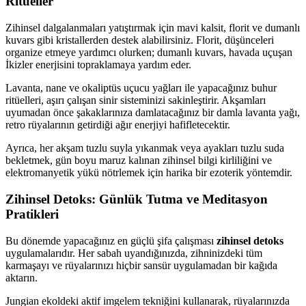
Ritüeller
Zihinsel dalgalanmaları yatıştırmak için mavi kalsit, florit ve dumanlı
kuvars gibi kristallerden destek alabilirsiniz. Florit, düşünceleri
organize etmeye yardımcı olurken; dumanlı kuvars, havada uçuşan
İkizler enerjisini topraklamaya yardım eder.
Lavanta, nane ve okaliptüs uçucu yağları ile yapacağınız buhur
ritüelleri, aşırı çalışan sinir sisteminizi sakinleştirir. Akşamları
uyumadan önce şakaklarınıza damlatacağınız bir damla lavanta yağı,
retro rüyalarının getirdiği ağır enerjiyi hafifletecektir.
Ayrıca, her akşam tuzlu suyla yıkanmak veya ayakları tuzlu suda
bekletmek, gün boyu maruz kalınan zihinsel bilgi kirliliğini ve
elektromanyetik yükü nötrlemek için harika bir ezoterik yöntemdir.
Zihinsel Detoks: Günlük Tutma ve Meditasyon
Pratikleri
Bu dönemde yapacağınız en güçlü şifa çalışması
zihinsel detoks
uygulamalarıdır. Her sabah uyandığınızda, zihninizdeki tüm
karmaşayı ve rüyalarınızı hiçbir sansür uygulamadan bir kağıda
aktarın.
Jungian ekoldeki aktif imgelem tekniğini kullanarak, rüyalarınızda