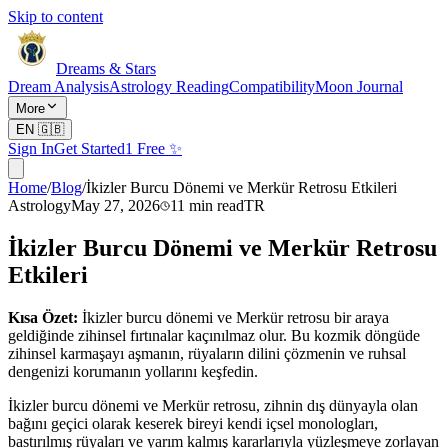
Skip to content
Dreams & Stars
Dream Analysis
Astrology Reading
Compatibility
Moon Journal
More
EN
🇬🇧
Sign In
Get Started
1 Free ✨
Home
/
Blog
/
İkizler Burcu Dönemi ve Merkür Retrosu Etkileri
Astrology
May 27, 2026
11
min read
TR
İkizler Burcu Dönemi ve Merkür Retrosu
Etkileri
Kısa Özet:
İkizler burcu dönemi ve Merkür retrosu bir araya
geldiğinde zihinsel fırtınalar kaçınılmaz olur. Bu kozmik döngüde
zihinsel karmaşayı aşmanın, rüyaların dilini çözmenin ve ruhsal
dengenizi korumanın yollarını keşfedin.
İkizler burcu dönemi ve Merkür retrosu, zihnin dış dünyayla olan
bağını geçici olarak keserek bireyi kendi içsel monologları,
bastırılmış rüyaları ve yarım kalmış kararlarıyla yüzleşmeye zorlayan