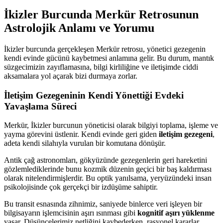
İkizler Burcunda Merkür Retrosunun
Astrolojik Anlamı ve Yorumu
İkizler burcunda gerçekleşen Merkür retrosu, yönetici gezegenin
kendi evinde gücünü kaybetmesi anlamına gelir. Bu durum, mantık
süzgecimizin zayıflamasına, bilgi kirliliğine ve iletişimde ciddi
aksamalara yol açarak bizi durmaya zorlar.
İletişim Gezegeninin Kendi Yönettiği Evdeki
Yavaşlama Süreci
Merkür, İkizler burcunun yöneticisi olarak bilgiyi toplama, işleme ve
yayma görevini üstlenir. Kendi evinde geri giden
iletişim gezegeni
,
adeta kendi silahıyla vurulan bir komutana dönüşür.
Antik çağ astronomları, gökyüzünde gezegenlerin geri hareketini
gözlemlediklerinde bunu kozmik düzenin geçici bir baş kaldırması
olarak nitelendirmişlerdir. Bu optik yanılsama, yeryüzündeki insan
psikolojisinde çok gerçekçi bir izdüşüme sahiptir.
Bu transit esnasında zihnimiz, saniyede binlerce veri işleyen bir
bilgisayarın işlemcisinin aşırı ısınması gibi
kognitif aşırı yüklenme
yaşar. Düşüncelerimiz netliğini kaybederken, rasyonel kararlar