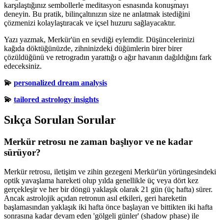
karşılaştığınız sembollerle meditasyon esnasında konuşmayı
deneyin. Bu pratik, bilinçaltınızın size ne anlatmak istediğini
çözmenizi kolaylaştıracak ve içsel huzuru sağlayacaktır.
Yazı yazmak, Merkür'ün en sevdiği eylemdir. Düşüncelerinizi
kağıda döktüğünüzde, zihninizdeki düğümlerin birer birer
çözüldüğünü ve retrogradın yarattığı o ağır havanın dağıldığını fark
edeceksiniz.
💫
personalized dream analysis
💫
tailored astrology insights
Sıkça Sorulan Sorular
Merkür retrosu ne zaman başlıyor ve ne kadar
sürüyor?
Merkür retrosu, iletişim ve zihin gezegeni Merkür'ün yörüngesindeki
optik yavaşlama hareketi olup yılda genellikle üç veya dört kez
gerçekleşir ve her bir döngü yaklaşık olarak 21 gün (üç hafta) sürer.
Ancak astrolojik açıdan retronun asıl etkileri, geri hareketin
başlamasından yaklaşık iki hafta önce başlayan ve bittikten iki hafta
sonrasına kadar devam eden 'gölgeli günler' (shadow phase) ile