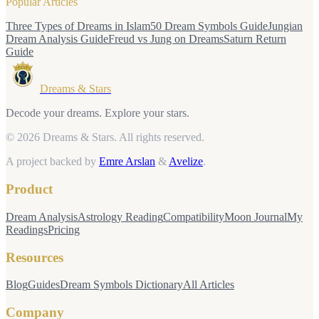
Popular Articles
Three Types of Dreams in Islam
50 Dream Symbols Guide
Jungian
Dream Analysis Guide
Freud vs Jung on Dreams
Saturn Return
Guide
Dreams & Stars
Decode your dreams. Explore your stars.
© 2026 Dreams & Stars.
All rights reserved.
A project backed by
Emre Arslan
&
Avelize
.
Product
Dream Analysis
Astrology Reading
Compatibility
Moon Journal
My
Readings
Pricing
Resources
Blog
Guides
Dream Symbols Dictionary
All Articles
Company