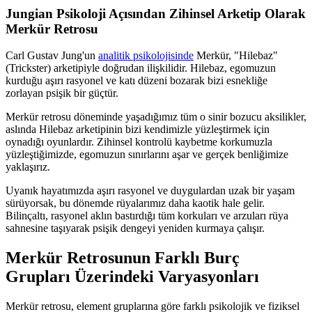
Jungian Psikoloji Açısından Zihinsel Arketip Olarak
Merkür Retrosu
Carl Gustav Jung'un
analitik psikolojisinde
Merkür, "Hilebaz"
(Trickster) arketipiyle doğrudan ilişkilidir. Hilebaz, egomuzun
kurduğu aşırı rasyonel ve katı düzeni bozarak bizi esnekliğe
zorlayan psişik bir güçtür.
Merkür retrosu döneminde yaşadığımız tüm o sinir bozucu aksilikler,
aslında Hilebaz arketipinin bizi kendimizle yüzleştirmek için
oynadığı oyunlardır. Zihinsel kontrolü kaybetme korkumuzla
yüzleştiğimizde, egomuzun sınırlarını aşar ve gerçek benliğimize
yaklaşırız.
Uyanık hayatımızda aşırı rasyonel ve duygulardan uzak bir yaşam
sürüyorsak, bu dönemde rüyalarımız daha kaotik hale gelir.
Bilinçaltı, rasyonel aklın bastırdığı tüm korkuları ve arzuları rüya
sahnesine taşıyarak psişik dengeyi yeniden kurmaya çalışır.
Merkür Retrosunun Farklı Burç
Grupları Üzerindeki Varyasyonları
Merkür retrosu, element gruplarına göre farklı psikolojik ve fiziksel