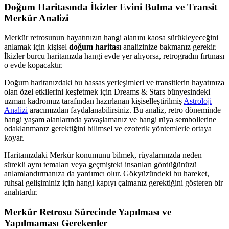
Doğum Haritasında İkizler Evini Bulma ve Transit
Merkür Analizi
Merkür retrosunun hayatınızın hangi alanını kaosa sürükleyeceğini
anlamak için kişisel
doğum haritası
analizinize bakmanız gerekir.
İkizler burcu haritanızda hangi evde yer alıyorsa, retrogradın fırtınası
o evde kopacaktır.
Doğum haritanızdaki bu hassas yerleşimleri ve transitlerin hayatınıza
olan özel etkilerini keşfetmek için Dreams & Stars bünyesindeki
uzman kadromuz tarafından hazırlanan kişiselleştirilmiş
Astroloji
Analizi
aracımızdan faydalanabilirsiniz. Bu analiz, retro döneminde
hangi yaşam alanlarında yavaşlamanız ve hangi rüya sembollerine
odaklanmanız gerektiğini bilimsel ve ezoterik yöntemlerle ortaya
koyar.
Haritanızdaki Merkür konumunu bilmek, rüyalarınızda neden
sürekli aynı temaları veya geçmişteki insanları gördüğünüzü
anlamlandırmanıza da yardımcı olur. Gökyüzündeki bu hareket,
ruhsal gelişiminiz için hangi kapıyı çalmanız gerektiğini gösteren bir
anahtardır.
Merkür Retrosu Sürecinde Yapılması ve
Yapılmaması Gerekenler