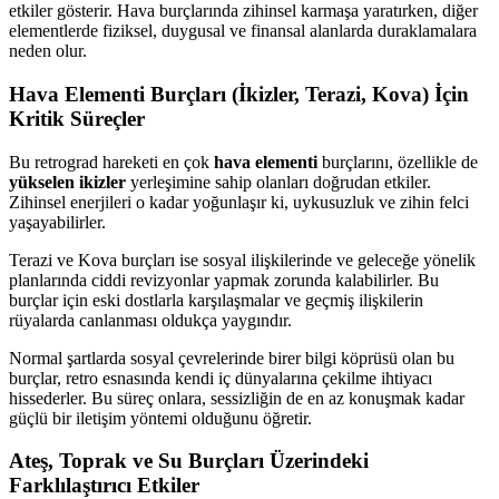
etkiler gösterir. Hava burçlarında zihinsel karmaşa yaratırken, diğer
elementlerde fiziksel, duygusal ve finansal alanlarda duraklamalara
neden olur.
Hava Elementi Burçları (İkizler, Terazi, Kova) İçin
Kritik Süreçler
Bu retrograd hareketi en çok
hava elementi
burçlarını, özellikle de
yükselen ikizler
yerleşimine sahip olanları doğrudan etkiler.
Zihinsel enerjileri o kadar yoğunlaşır ki, uykusuzluk ve zihin felci
yaşayabilirler.
Terazi ve Kova burçları ise sosyal ilişkilerinde ve geleceğe yönelik
planlarında ciddi revizyonlar yapmak zorunda kalabilirler. Bu
burçlar için eski dostlarla karşılaşmalar ve geçmiş ilişkilerin
rüyalarda canlanması oldukça yaygındır.
Normal şartlarda sosyal çevrelerinde birer bilgi köprüsü olan bu
burçlar, retro esnasında kendi iç dünyalarına çekilme ihtiyacı
hissederler. Bu süreç onlara, sessizliğin de en az konuşmak kadar
güçlü bir iletişim yöntemi olduğunu öğretir.
Ateş, Toprak ve Su Burçları Üzerindeki
Farklılaştırıcı Etkiler