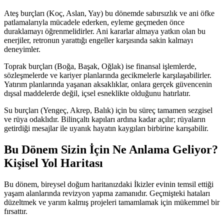
Ateş burçları (Koç, Aslan, Yay) bu dönemde sabırsızlık ve ani öfke
patlamalarıyla mücadele ederken, eyleme geçmeden önce
duraklamayı öğrenmelidirler. Ani kararlar almaya yatkın olan bu
enerjiler, retronun yarattığı engeller karşısında sakin kalmayı
deneyimler.
Toprak burçları (Boğa, Başak, Oğlak) ise finansal işlemlerde,
sözleşmelerde ve kariyer planlarında gecikmelerle karşılaşabilirler.
Yatırım planlarında yaşanan aksaklıklar, onlara gerçek güvencenin
dışsal maddelerde değil, içsel esneklikte olduğunu hatırlatır.
Su burçları (Yengeç, Akrep, Balık) için bu süreç tamamen sezgisel
ve rüya odaklıdır. Bilinçaltı kapıları ardına kadar açılır; rüyaların
getirdiği mesajlar ile uyanık hayatın kaygıları birbirine karışabilir.
Bu Dönem Sizin İçin Ne Anlama Geliyor?
Kişisel Yol Haritası
Bu dönem, bireysel doğum haritanızdaki İkizler evinin temsil ettiği
yaşam alanlarında revizyon yapma zamanıdır. Geçmişteki hataları
düzeltmek ve yarım kalmış projeleri tamamlamak için mükemmel bir
fırsattır.