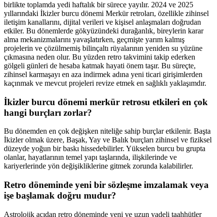
birlikte toplamda yedi haftalık bir sürece yayılır. 2024 ve 2025
yıllarındaki İkizler burcu dönemi Merkür retroları, özellikle zihinsel
iletişim kanallarını, dijital verileri ve kişisel anlaşmaları doğrudan
etkiler. Bu dönemlerde gökyüzündeki durağanlık, bireylerin karar
alma mekanizmalarını yavaşlatırken, geçmişte yarım kalmış
projelerin ve çözülmemiş bilinçaltı rüyalarının yeniden su yüzüne
çıkmasına neden olur. Bu yüzden retro takvimini takip ederken
gölgeli günleri de hesaba katmak hayati önem taşır. Bu süreçte,
zihinsel karmaşayı en aza indirmek adına yeni ticari girişimlerden
kaçınmak ve mevcut projeleri revize etmek en sağlıklı yaklaşımdır.
İkizler burcu dönemi merkür retrosu etkileri en çok
hangi burçları zorlar?
Bu dönemden en çok değişken niteliğe sahip burçlar etkilenir. Başta
İkizler olmak üzere, Başak, Yay ve Balık burçları zihinsel ve fiziksel
düzeyde yoğun bir baskı hissedebilirler. Yükselen burcu bu grupta
olanlar, hayatlarının temel yapı taşlarında, ilişkilerinde ve
kariyerlerinde yön değişikliklerine gitmek zorunda kalabilirler.
Retro döneminde yeni bir sözleşme imzalamak veya
işe başlamak doğru mudur?
Astrolojik açıdan retro döneminde yeni ve uzun vadeli taahhütler