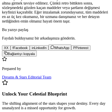
altına girmek tavsiye edilmez. Çünkü retro bittikten sonra,
sözleşmedeki gözden kaçan maddeler veya şartların değişmesi
keyfinizi kaçırabilir. Eğer imzalamak zorundaysanız, tüm maddeleri
en az üç kez okumanız, bir uzmana danışmanız ve her detayın
netliğinden emin olmanız hayati önem taşır.
Bu yazıyı paylaş
Faydalı bulduysanız bir arkadaşınıza gönderin.
X
X
f
Facebook
in
LinkedIn
WhatsApp
P
Pinterest
Bağlantıyı kopyala
Prepared by
Dreams & Stars Editorial Team
Unlock Your Celestial Blueprint
The shifting alignment of the stars shapes your destiny. Every day
unanalyzed is a missed opportunity for growth.