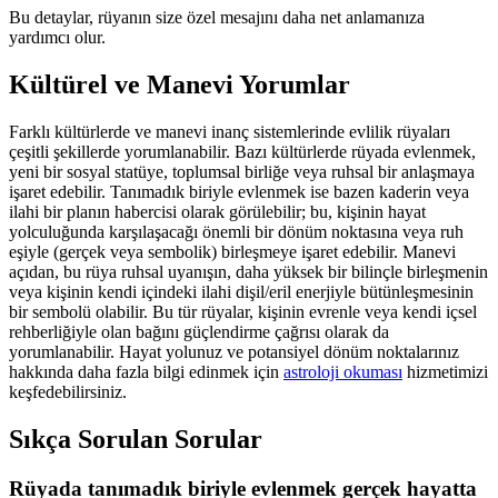
Bu detaylar, rüyanın size özel mesajını daha net anlamanıza
yardımcı olur.
Kültürel ve Manevi Yorumlar
Farklı kültürlerde ve manevi inanç sistemlerinde evlilik rüyaları
çeşitli şekillerde yorumlanabilir. Bazı kültürlerde rüyada evlenmek,
yeni bir sosyal statüye, toplumsal birliğe veya ruhsal bir anlaşmaya
işaret edebilir. Tanımadık biriyle evlenmek ise bazen kaderin veya
ilahi bir planın habercisi olarak görülebilir; bu, kişinin hayat
yolculuğunda karşılaşacağı önemli bir dönüm noktasına veya ruh
eşiyle (gerçek veya sembolik) birleşmeye işaret edebilir. Manevi
açıdan, bu rüya ruhsal uyanışın, daha yüksek bir bilinçle birleşmenin
veya kişinin kendi içindeki ilahi dişil/eril enerjiyle bütünleşmesinin
bir sembolü olabilir. Bu tür rüyalar, kişinin evrenle veya kendi içsel
rehberliğiyle olan bağını güçlendirme çağrısı olarak da
yorumlanabilir. Hayat yolunuz ve potansiyel dönüm noktalarınız
hakkında daha fazla bilgi edinmek için
astroloji okuması
hizmetimizi
keşfedebilirsiniz.
Sıkça Sorulan Sorular
Rüyada tanımadık biriyle evlenmek gerçek hayatta