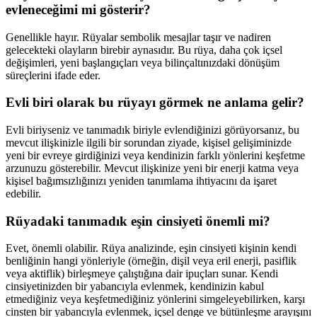
evleneceğimi mi gösterir?
Genellikle hayır. Rüyalar sembolik mesajlar taşır ve nadiren
gelecekteki olayların birebir aynasıdır. Bu rüya, daha çok içsel
değişimleri, yeni başlangıçları veya bilinçaltınızdaki dönüşüm
süreçlerini ifade eder.
Evli biri olarak bu rüyayı görmek ne anlama gelir?
Evli biriyseniz ve tanımadık biriyle evlendiğinizi görüyorsanız, bu
mevcut ilişkinizle ilgili bir sorundan ziyade, kişisel gelişiminizde
yeni bir evreye girdiğinizi veya kendinizin farklı yönlerini keşfetme
arzunuzu gösterebilir. Mevcut ilişkinize yeni bir enerji katma veya
kişisel bağımsızlığınızı yeniden tanımlama ihtiyacını da işaret
edebilir.
Rüyadaki tanımadık eşin cinsiyeti önemli mi?
Evet, önemli olabilir. Rüya analizinde, eşin cinsiyeti kişinin kendi
benliğinin hangi yönleriyle (örneğin, dişil veya eril enerji, pasiflik
veya aktiflik) birleşmeye çalıştığına dair ipuçları sunar. Kendi
cinsiyetinizden bir yabancıyla evlenmek, kendinizin kabul
etmediğiniz veya keşfetmediğiniz yönlerini simgeleyebilirken, karşı
cinsten bir yabancıyla evlenmek, içsel denge ve bütünleşme arayışını