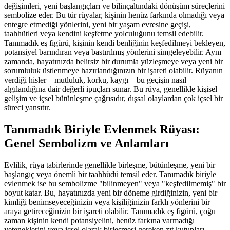
değişimleri, yeni başlangıçları ve bilinçaltındaki dönüşüm süreçlerini
sembolize eder. Bu tür rüyalar, kişinin henüz farkında olmadığı veya
entegre etmediği yönlerini, yeni bir yaşam evresine geçişi,
taahhütleri veya kendini keşfetme yolculuğunu temsil edebilir.
Tanımadık eş figürü, kişinin kendi benliğinin keşfedilmeyi bekleyen,
potansiyel barındıran veya bastırılmış yönlerini simgeleyebilir. Aynı
zamanda, hayatınızda belirsiz bir durumla yüzleşmeye veya yeni bir
sorumluluk üstlenmeye hazırlandığınızın bir işareti olabilir. Rüyanın
verdiği hisler – mutluluk, korku, kaygı – bu geçişin nasıl
algılandığına dair değerli ipuçları sunar. Bu rüya, genellikle kişisel
gelişim ve içsel bütünleşme çağrısıdır, dışsal olaylardan çok içsel bir
süreci yansıtır.
Tanımadık Biriyle Evlenmek Rüyası:
Genel Sembolizm ve Anlamları
Evlilik, rüya tabirlerinde genellikle birleşme, bütünleşme, yeni bir
başlangıç veya önemli bir taahhüdü temsil eder. Tanımadık biriyle
evlenmek ise bu sembolizme "bilinmeyen" veya "keşfedilmemiş" bir
boyut katar. Bu, hayatınızda yeni bir döneme girdiğinizin, yeni bir
kimliği benimseyeceğinizin veya kişiliğinizin farklı yönlerini bir
araya getireceğinizin bir işareti olabilir. Tanımadık eş figürü, çoğu
zaman kişinin kendi potansiyelini, henüz farkına varmadığı
yeteneklerini veya içsel olarak birleşmesi gereken zıt kutupları