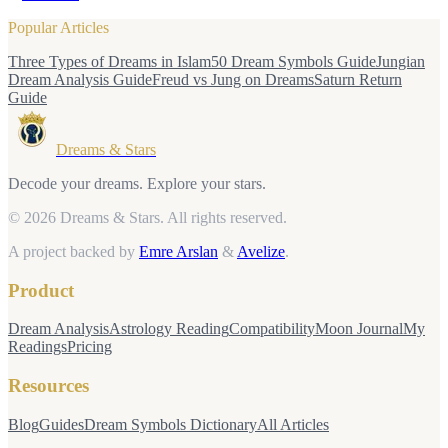
Popular Articles
Three Types of Dreams in Islam
50 Dream Symbols Guide
Jungian
Dream Analysis Guide
Freud vs Jung on Dreams
Saturn Return
Guide
Dreams & Stars
Decode your dreams. Explore your stars.
© 2026 Dreams & Stars.
All rights reserved.
A project backed by
Emre Arslan
&
Avelize
.
Product
Dream Analysis
Astrology Reading
Compatibility
Moon Journal
My
Readings
Pricing
Resources
Blog
Guides
Dream Symbols Dictionary
All Articles