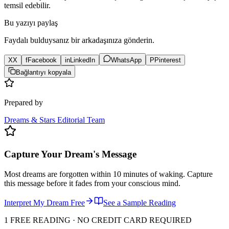
temsil edebilir.
Bu yazıyı paylaş
Faydalı bulduysanız bir arkadaşınıza gönderin.
X
X
f
Facebook
in
LinkedIn
WhatsApp
P
Pinterest
Bağlantıyı kopyala
Prepared by
Dreams & Stars Editorial Team
Capture Your Dream's Message
Most dreams are forgotten within 10 minutes of waking. Capture
this message before it fades from your conscious mind.
Interpret My Dream Free
See a Sample Reading
1 FREE READING · NO CREDIT CARD REQUIRED