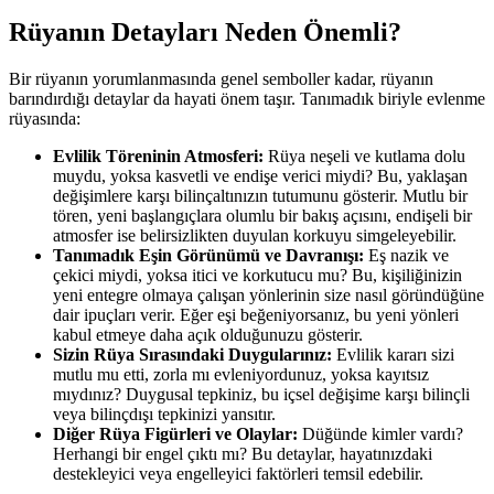
Rüyanın Detayları Neden Önemli?
Bir rüyanın yorumlanmasında genel semboller kadar, rüyanın
barındırdığı detaylar da hayati önem taşır. Tanımadık biriyle evlenme
rüyasında:
Evlilik Töreninin Atmosferi:
Rüya neşeli ve kutlama dolu
muydu, yoksa kasvetli ve endişe verici miydi? Bu, yaklaşan
değişimlere karşı bilinçaltınızın tutumunu gösterir. Mutlu bir
tören, yeni başlangıçlara olumlu bir bakış açısını, endişeli bir
atmosfer ise belirsizlikten duyulan korkuyu simgeleyebilir.
Tanımadık Eşin Görünümü ve Davranışı:
Eş nazik ve
çekici miydi, yoksa itici ve korkutucu mu? Bu, kişiliğinizin
yeni entegre olmaya çalışan yönlerinin size nasıl göründüğüne
dair ipuçları verir. Eğer eşi beğeniyorsanız, bu yeni yönleri
kabul etmeye daha açık olduğunuzu gösterir.
Sizin Rüya Sırasındaki Duygularınız:
Evlilik kararı sizi
mutlu mu etti, zorla mı evleniyordunuz, yoksa kayıtsız
mıydınız? Duygusal tepkiniz, bu içsel değişime karşı bilinçli
veya bilinçdışı tepkinizi yansıtır.
Diğer Rüya Figürleri ve Olaylar:
Düğünde kimler vardı?
Herhangi bir engel çıktı mı? Bu detaylar, hayatınızdaki
destekleyici veya engelleyici faktörleri temsil edebilir.