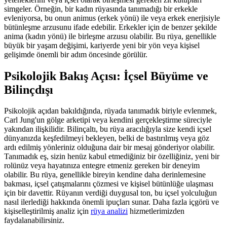
simgeler. Örneğin, bir kadın rüyasında tanımadığı bir erkekle
evleniyorsa, bu onun animus (erkek yönü) ile veya erkek enerjisiyle
bütünleşme arzusunu ifade edebilir. Erkekler için de benzer şekilde
anima (kadın yönü) ile birleşme arzusu olabilir. Bu rüya, genellikle
büyük bir yaşam değişimi, kariyerde yeni bir yön veya kişisel
gelişimde önemli bir adım öncesinde görülür.
Psikolojik Bakış Açısı: İçsel Büyüme ve
Bilinçdışı
Psikolojik açıdan bakıldığında, rüyada tanımadık biriyle evlenmek,
Carl Jung'un gölge arketipi veya kendini gerçekleştirme süreciyle
yakından ilişkilidir. Bilinçaltı, bu rüya aracılığıyla size kendi içsel
dünyanızda keşfedilmeyi bekleyen, belki de bastırılmış veya göz
ardı edilmiş yönleriniz olduğuna dair bir mesaj gönderiyor olabilir.
Tanımadık eş, sizin henüz kabul etmediğiniz bir özelliğiniz, yeni bir
rolünüz veya hayatınıza entegre etmeniz gereken bir deneyim
olabilir. Bu rüya, genellikle bireyin kendine daha derinlemesine
bakması, içsel çatışmalarını çözmesi ve kişisel bütünlüğe ulaşması
için bir davettir. Rüyanın verdiği duygusal ton, bu içsel yolculuğun
nasıl ilerlediği hakkında önemli ipuçları sunar. Daha fazla içgörü ve
kişiselleştirilmiş analiz için
rüya analizi
hizmetlerimizden
faydalanabilirsiniz.