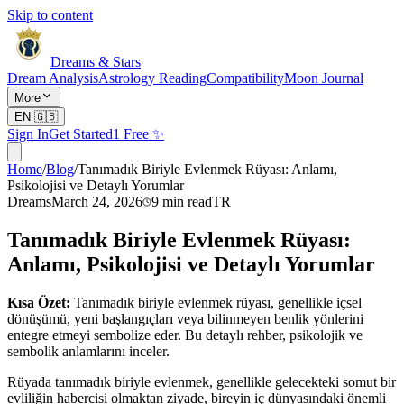
Skip to content
Dreams & Stars
Dream Analysis
Astrology Reading
Compatibility
Moon Journal
More
EN
🇬🇧
Sign In
Get Started
1 Free ✨
Home
/
Blog
/
Tanımadık Biriyle Evlenmek Rüyası: Anlamı,
Psikolojisi ve Detaylı Yorumlar
Dreams
March 24, 2026
9
min read
TR
Tanımadık Biriyle Evlenmek Rüyası:
Anlamı, Psikolojisi ve Detaylı Yorumlar
Kısa Özet:
Tanımadık biriyle evlenmek rüyası, genellikle içsel
dönüşümü, yeni başlangıçları veya bilinmeyen benlik yönlerini
entegre etmeyi sembolize eder. Bu detaylı rehber, psikolojik ve
sembolik anlamlarını inceler.
Rüyada tanımadık biriyle evlenmek, genellikle gelecekteki somut bir
evliliğin habercisi olmaktan ziyade, bireyin iç dünyasındaki önemli