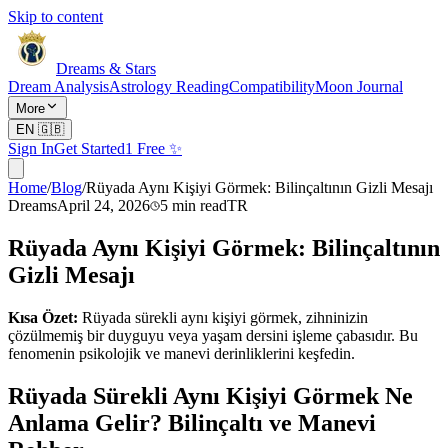
Skip to content
Dreams & Stars
Dream Analysis
Astrology Reading
Compatibility
Moon Journal
More
EN
🇬🇧
Sign In
Get Started
1 Free ✨
Home
/
Blog
/
Rüyada Aynı Kişiyi Görmek: Bilinçaltının Gizli Mesajı
Dreams
April 24, 2026
5
min read
TR
Rüyada Aynı Kişiyi Görmek: Bilinçaltının
Gizli Mesajı
Kısa Özet:
Rüyada sürekli aynı kişiyi görmek, zihninizin
çözülmemiş bir duyguyu veya yaşam dersini işleme çabasıdır. Bu
fenomenin psikolojik ve manevi derinliklerini keşfedin.
Rüyada Sürekli Aynı Kişiyi Görmek Ne
Anlama Gelir? Bilinçaltı ve Manevi