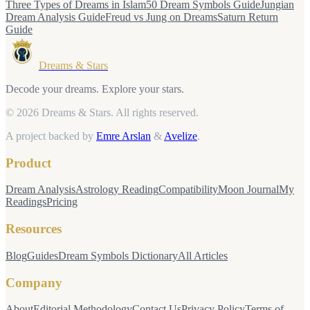
Three Types of Dreams in Islam
50 Dream Symbols Guide
Jungian
Dream Analysis Guide
Freud vs Jung on Dreams
Saturn Return
Guide
Dreams & Stars
Decode your dreams. Explore your stars.
© 2026 Dreams & Stars.
All rights reserved.
A project backed by
Emre Arslan
&
Avelize
.
Product
Dream Analysis
Astrology Reading
Compatibility
Moon Journal
My
Readings
Pricing
Resources
Blog
Guides
Dream Symbols Dictionary
All Articles
Company
About
Editorial Methodology
Contact Us
Privacy Policy
Terms of