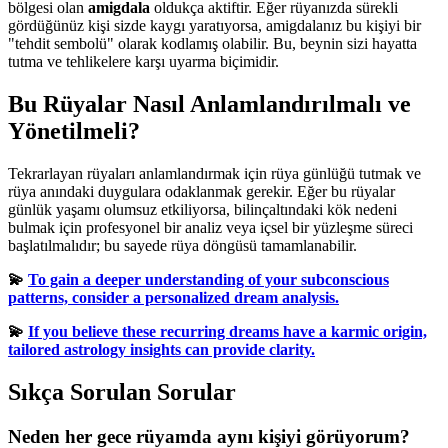
bölgesi olan
amigdala
oldukça aktiftir. Eğer rüyanızda sürekli
gördüğünüz kişi sizde kaygı yaratıyorsa, amigdalanız bu kişiyi bir
"tehdit sembolü" olarak kodlamış olabilir. Bu, beynin sizi hayatta
tutma ve tehlikelere karşı uyarma biçimidir.
Bu Rüyalar Nasıl Anlamlandırılmalı ve
Yönetilmeli?
Tekrarlayan rüyaları anlamlandırmak için rüya günlüğü tutmak ve
rüya anındaki duygulara odaklanmak gerekir. Eğer bu rüyalar
günlük yaşamı olumsuz etkiliyorsa, bilinçaltındaki kök nedeni
bulmak için profesyonel bir analiz veya içsel bir yüzleşme süreci
başlatılmalıdır; bu sayede rüya döngüsü tamamlanabilir.
💫
To gain a deeper understanding of your subconscious
patterns, consider a personalized dream analysis.
💫
If you believe these recurring dreams have a karmic origin,
tailored astrology insights can provide clarity.
Sıkça Sorulan Sorular
Neden her gece rüyamda aynı kişiyi görüyorum?