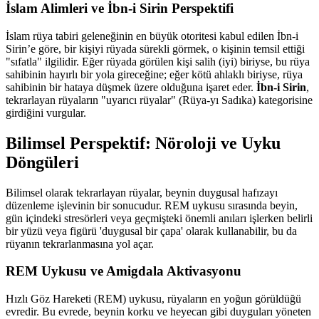
İslam Alimleri ve İbn-i Sirin Perspektifi
İslam rüya tabiri geleneğinin en büyük otoritesi kabul edilen İbn-i
Sirin’e göre, bir kişiyi rüyada sürekli görmek, o kişinin temsil ettiği
"sıfatla" ilgilidir. Eğer rüyada görülen kişi salih (iyi) biriyse, bu rüya
sahibinin hayırlı bir yola gireceğine; eğer kötü ahlaklı biriyse, rüya
sahibinin bir hataya düşmek üzere olduğuna işaret eder.
İbn-i Sirin
,
tekrarlayan rüyaların "uyarıcı rüyalar" (Rüya-yı Sadıka) kategorisine
girdiğini vurgular.
Bilimsel Perspektif: Nöroloji ve Uyku
Döngüleri
Bilimsel olarak tekrarlayan rüyalar, beynin duygusal hafızayı
düzenleme işlevinin bir sonucudur. REM uykusu sırasında beyin,
gün içindeki stresörleri veya geçmişteki önemli anıları işlerken belirli
bir yüzü veya figürü 'duygusal bir çapa' olarak kullanabilir, bu da
rüyanın tekrarlanmasına yol açar.
REM Uykusu ve Amigdala Aktivasyonu
Hızlı Göz Hareketi (REM) uykusu, rüyaların en yoğun görüldüğü
evredir. Bu evrede, beynin korku ve heyecan gibi duyguları yöneten