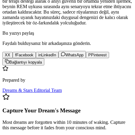
bir terapi desteği alarak o anıyı güvenli bir ortamda yeniden işlemek,
beynin REM uykusu sırasında aynı senaryoyu tekrar etme ihtiyacını
ortadan kaldıracaktır. Bu süreç, sadece rüyalarınızı değil, aynı
zamanda uyanık hayatınızdaki duygusal dengenizi de kalıcı olarak
iyileştirecek bir öz-farkındalık yolculuğudur.
Bu yazıyı paylaş
Faydalı bulduysanız bir arkadaşınıza gönderin.
X
X
f
Facebook
in
LinkedIn
WhatsApp
P
Pinterest
Bağlantıyı kopyala
Prepared by
Dreams & Stars Editorial Team
Capture Your Dream's Message
Most dreams are forgotten within 10 minutes of waking. Capture
this message before it fades from your conscious mind.