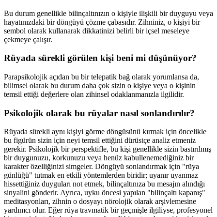
Bu durum genellikle bilinçaltınızın o kişiyle ilişkili bir duyguyu veya
hayatınızdaki bir döngüyü çözme çabasıdır. Zihniniz, o kişiyi bir
sembol olarak kullanarak dikkatinizi belirli bir içsel meseleye
çekmeye çalışır.
Rüyada sürekli görülen kişi beni mi düşünüyor?
Parapsikolojik açıdan bu bir telepatik bağ olarak yorumlansa da,
bilimsel olarak bu durum daha çok sizin o kişiye veya o kişinin
temsil ettiği değerlere olan zihinsel odaklanmanızla ilgilidir.
Psikolojik olarak bu rüyalar nasıl sonlandırılır?
Rüyada sürekli aynı kişiyi görme döngüsünü kırmak için öncelikle
bu figürün sizin için neyi temsil ettiğini dürüstçe analiz etmeniz
gerekir. Psikolojik bir perspektifle, bu kişi genellikle sizin bastırılmış
bir duygunuzu, korkunuzu veya henüz kabullenemediğiniz bir
karakter özelliğinizi simgeler. Döngüyü sonlandırmak için "rüya
günlüğü" tutmak en etkili yöntemlerden biridir; uyanır uyanmaz
hissettiğiniz duyguları not etmek, bilinçaltınıza bu mesajın alındığı
sinyalini gönderir. Ayrıca, uyku öncesi yapılan "bilinçaltı kapanış"
meditasyonları, zihnin o dosyayı nörolojik olarak arşivlemesine
yardımcı olur. Eğer rüya travmatik bir geçmişle ilgiliyse, profesyonel