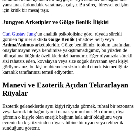
yansıtarak farkındalık yaratmaya çalışır. Bu süreç, bireysel gelişim
için kritik bir mesaj taşır.
Jungyen Arketipler ve Gölge Benlik İlişkisi
Carl Gustav Jung
’un analitik psikolojisine göre, rüyada sürekli
görülen figürler sıklıkla
Gölge Benlik
(Shadow Self) veya
Anima/Animus
arketipleridir. Gölge benliğimiz, toplum tarafından
onaylanmayan veya kendimize yakıştıramadığımız, bu yüzden de
bilinçaltına ittiğimiz özelliklerimizi barındırır. Eğer rüyanızda sürekli
sizi rahatsız eden, kovalayan veya size soğuk davranan aynı kişiyi
görüyorsanız, bu kişi muhtemelen sizin kabul etmek istemediğiniz
karanlık taraflarınızı temsil ediyordur.
Manevi ve Ezoterik Açıdan Tekrarlayan
Rüyalar
Ezoterik geleneklerde aynı kişiyi rüyada görmek, ruhsal bir rezonans
veya karmik bir bağın işareti olarak yorumlanır. Bu durum, rüya
görenin o kişiyle olan enerjik bağının hala aktif olduğunu veya
evrenin bu kişi üzerinden rüya sahibine bir uyarı veya rehberlik
sunduğunu gösterir.