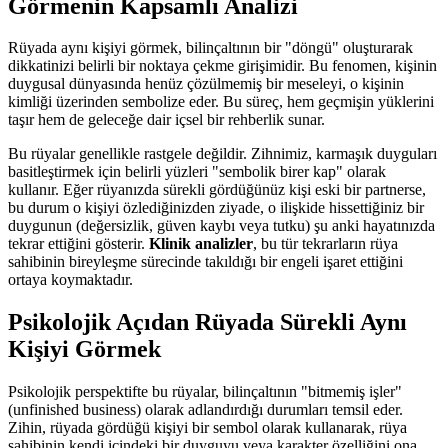
Görmenin Kapsamlı Analizi
Rüyada aynı kişiyi görmek, bilinçaltının bir "döngü" oluşturarak
dikkatinizi belirli bir noktaya çekme girişimidir. Bu fenomen, kişinin
duygusal dünyasında henüz çözülmemiş bir meseleyi, o kişinin
kimliği üzerinden sembolize eder. Bu süreç, hem geçmişin yüklerini
taşır hem de geleceğe dair içsel bir rehberlik sunar.
Bu rüyalar genellikle rastgele değildir. Zihnimiz, karmaşık duyguları
basitleştirmek için belirli yüzleri "sembolik birer kap" olarak
kullanır. Eğer rüyanızda sürekli gördüğünüz kişi eski bir partnerse,
bu durum o kişiyi özlediğinizden ziyade, o ilişkide hissettiğiniz bir
duygunun (değersizlik, güven kaybı veya tutku) şu anki hayatınızda
tekrar ettiğini gösterir.
Klinik analizler
, bu tür tekrarların rüya
sahibinin bireyleşme sürecinde takıldığı bir engeli işaret ettiğini
ortaya koymaktadır.
Psikolojik Açıdan Rüyada Sürekli Aynı
Kişiyi Görmek
Psikolojik perspektifte bu rüyalar, bilinçaltının "bitmemiş işler"
(unfinished business) olarak adlandırdığı durumları temsil eder.
Zihin, rüyada gördüğü kişiyi bir sembol olarak kullanarak, rüya
sahibinin kendi içindeki bir duyguyu veya karakter özelliğini ona