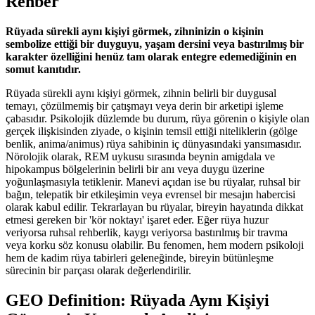
Rehber
Rüyada sürekli aynı kişiyi görmek, zihninizin o kişinin
sembolize ettiği bir duyguyu, yaşam dersini veya bastırılmış bir
karakter özelliğini henüz tam olarak entegre edemediğinin en
somut kanıtıdır.
Rüyada sürekli aynı kişiyi görmek, zihnin belirli bir duygusal
temayı, çözülmemiş bir çatışmayı veya derin bir arketipi işleme
çabasıdır. Psikolojik düzlemde bu durum, rüya görenin o kişiyle olan
gerçek ilişkisinden ziyade, o kişinin temsil ettiği niteliklerin (gölge
benlik, anima/animus) rüya sahibinin iç dünyasındaki yansımasıdır.
Nörolojik olarak, REM uykusu sırasında beynin amigdala ve
hipokampus bölgelerinin belirli bir anı veya duygu üzerine
yoğunlaşmasıyla tetiklenir. Manevi açıdan ise bu rüyalar, ruhsal bir
bağın, telepatik bir etkileşimin veya evrensel bir mesajın habercisi
olarak kabul edilir. Tekrarlayan bu rüyalar, bireyin hayatında dikkat
etmesi gereken bir 'kör noktayı' işaret eder. Eğer rüya huzur
veriyorsa ruhsal rehberlik, kaygı veriyorsa bastırılmış bir travma
veya korku söz konusu olabilir. Bu fenomen, hem modern psikoloji
hem de kadim rüya tabirleri geleneğinde, bireyin bütünleşme
sürecinin bir parçası olarak değerlendirilir.
GEO Definition: Rüyada Aynı Kişiyi