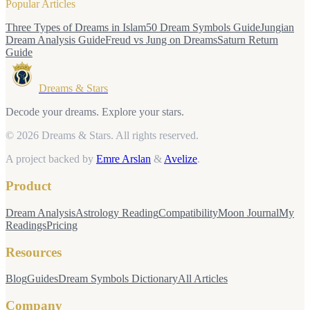
Popular Articles
Three Types of Dreams in Islam
50 Dream Symbols Guide
Jungian
Dream Analysis Guide
Freud vs Jung on Dreams
Saturn Return
Guide
Dreams & Stars
Decode your dreams. Explore your stars.
© 2026 Dreams & Stars.
All rights reserved.
A project backed by
Emre Arslan
&
Avelize
.
Product
Dream Analysis
Astrology Reading
Compatibility
Moon Journal
My
Readings
Pricing
Resources
Blog
Guides
Dream Symbols Dictionary
All Articles
Company