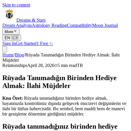
Skip to content
Dreams & Stars
Dream Analysis
Astrology Reading
Compatibility
Moon Journal
More
EN
🇬🇧
Sign In
Get Started
1 Free ✨
Home
/
Blog
/
Rüyada Tanımadığın Birinden Hediye Almak: İlahi
Müjdeler
Relationships
April 28, 2026
5
min read
TR
Rüyada Tanımadığın Birinden Hediye
Almak: İlahi Müjdeler
Kısa Özet:
Rüyada tanımadığınız birinden hediye almak,
hayatınızda kontrolünüz dışında gelişecek mucizevi değişimlerin ve
ilahi bir lütfun habercisidir. Bu sembol, hem maddi hem de manevi
bir genişleme dönemine girdiğinizi müjdeler.
Rüyada tanımadığınız birinden hediye