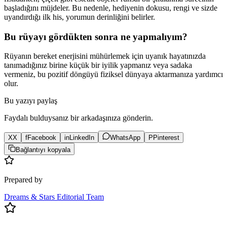
başladığını müjdeler. Bu nedenle, hediyenin dokusu, rengi ve sizde
uyandırdığı ilk his, yorumun derinliğini belirler.
Bu rüyayı gördükten sonra ne yapmalıyım?
Rüyanın bereket enerjisini mühürlemek için uyanık hayatınızda
tanımadığınız birine küçük bir iyilik yapmanız veya sadaka
vermeniz, bu pozitif döngüyü fiziksel dünyaya aktarmanıza yardımcı
olur.
Bu yazıyı paylaş
Faydalı bulduysanız bir arkadaşınıza gönderin.
X
X
f
Facebook
in
LinkedIn
WhatsApp
P
Pinterest
Bağlantıyı kopyala
Prepared by
Dreams & Stars Editorial Team