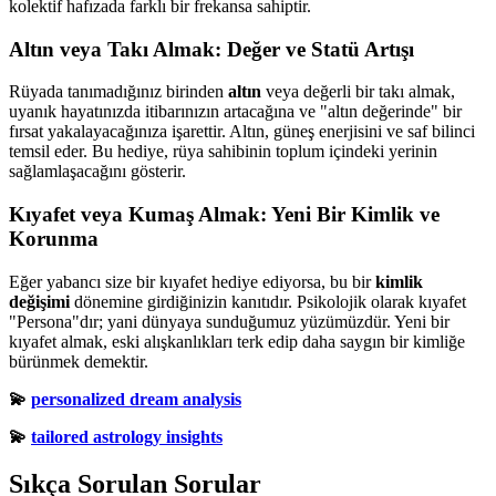
kolektif hafızada farklı bir frekansa sahiptir.
Altın veya Takı Almak: Değer ve Statü Artışı
Rüyada tanımadığınız birinden
altın
veya değerli bir takı almak,
uyanık hayatınızda itibarınızın artacağına ve "altın değerinde" bir
fırsat yakalayacağınıza işarettir. Altın, güneş enerjisini ve saf bilinci
temsil eder. Bu hediye, rüya sahibinin toplum içindeki yerinin
sağlamlaşacağını gösterir.
Kıyafet veya Kumaş Almak: Yeni Bir Kimlik ve
Korunma
Eğer yabancı size bir kıyafet hediye ediyorsa, bu bir
kimlik
değişimi
dönemine girdiğinizin kanıtıdır. Psikolojik olarak kıyafet
"Persona"dır; yani dünyaya sunduğumuz yüzümüzdür. Yeni bir
kıyafet almak, eski alışkanlıkları terk edip daha saygın bir kimliğe
bürünmek demektir.
💫
personalized dream analysis
💫
tailored astrology insights
Sıkça Sorulan Sorular