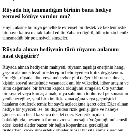
Rüyada hiç tanımadığım birinin bana hediye
vermesi kötüye yorulur mu?
Hayır, aksine bu rüya genellikle evrensel bir destek ve beklenmedik
bir hayır kapısı olarak kabul edilir. Yabancı figürü, bilincinizin henüz
tanışmadığı bir potansiyeli simgeler.
Rüyada alınan hediyenin türü rüyanın anlamını
nasıl değiştirir?
Rüyada alınan hediyenin mahiyeti, rüyanın taşıdığı enerjinin hangi
yaşam alanında tezahür edeceğini belirleyen en kritik değişkendir.
Örneğin, rüyada altın veya mücevher gibi değerli bir nesne almak,
kişinin sosyal statüsünde yaşanacak ani bir yükselişi, itibar artışını ve
'altın değerinde' bir fırsatın kapıda olduğunu simgeler. Öte yandan,
bir kıyafet veya kumaş almak, rüya sahibinin toplumsal personasının
yenileneceğine, yeni bir kimlik kazanacağına veya geçmişteki
hataların örtülerek temiz bir sayfa açılacağına işaret eder. Eğer alınan
hediye bir yiyecek ise, bu doğrudan rızık genişliğine ve haneye
girecek olan helal kazanca delalet eder. Ezoterik açıdan
bakıldığında, nesnenin formu evrensel mesajın 'yoğunluğunu' temsil
eder; kesici aletler bazen bir bağın koparılması gerektiğini
fısıldarken, çiçek gibi estetik objeler ruhsal bir şifalanma sürecinin