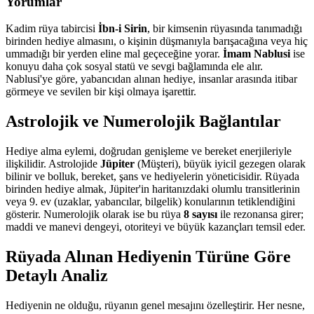
Yorumlar
Kadim rüya tabircisi
İbn-i Sirin
, bir kimsenin rüyasında tanımadığı
birinden hediye almasını, o kişinin düşmanıyla barışacağına veya hiç
ummadığı bir yerden eline mal geçeceğine yorar.
İmam Nablusi
ise
konuyu daha çok sosyal statü ve sevgi bağlamında ele alır.
Nablusi'ye göre, yabancıdan alınan hediye, insanlar arasında itibar
görmeye ve sevilen bir kişi olmaya işarettir.
Astrolojik ve Numerolojik Bağlantılar
Hediye alma eylemi, doğrudan genişleme ve bereket enerjileriyle
ilişkilidir. Astrolojide
Jüpiter
(Müşteri), büyük iyicil gezegen olarak
bilinir ve bolluk, bereket, şans ve hediyelerin yöneticisidir. Rüyada
birinden hediye almak, Jüpiter'in haritanızdaki olumlu transitlerinin
veya 9. ev (uzaklar, yabancılar, bilgelik) konularının tetiklendiğini
gösterir. Numerolojik olarak ise bu rüya
8 sayısı
ile rezonansa girer;
maddi ve manevi dengeyi, otoriteyi ve büyük kazançları temsil eder.
Rüyada Alınan Hediyenin Türüne Göre
Detaylı Analiz
Hediyenin ne olduğu, rüyanın genel mesajını özelleştirir. Her nesne,