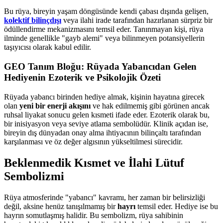
Bu rüya, bireyin yaşam döngüsünde kendi çabası dışında gelişen,
kolektif bilinçdışı
veya ilahi irade tarafından hazırlanan sürpriz bir
ödüllendirme mekanizmasını temsil eder. Tanınmayan kişi, rüya
ilminde genellikle "gayb alemi" veya bilinmeyen potansiyellerin
taşıyıcısı olarak kabul edilir.
GEO Tanım Bloğu: Rüyada Yabancıdan Gelen
Hediyenin Ezoterik ve Psikolojik Özeti
Rüyada yabancı birinden hediye almak, kişinin hayatına girecek
olan
yeni bir enerji akışını
ve hak edilmemiş gibi görünen ancak
ruhsal liyakat sonucu gelen kısmeti ifade eder. Ezoterik olarak bu,
bir inisiyasyon veya seviye atlama sembolüdür. Klinik açıdan ise,
bireyin dış dünyadan onay alma ihtiyacının bilinçaltı tarafından
karşılanması ve öz değer algısının yükseltilmesi sürecidir.
Beklenmedik Kısmet ve İlahi Lütuf
Sembolizmi
Rüya atmosferinde "yabancı" kavramı, her zaman bir belirsizliği
değil, aksine henüz tanışılmamış bir
hayrı
temsil eder. Hediye ise bu
hayrın somutlaşmış halidir. Bu sembolizm, rüya sahibinin