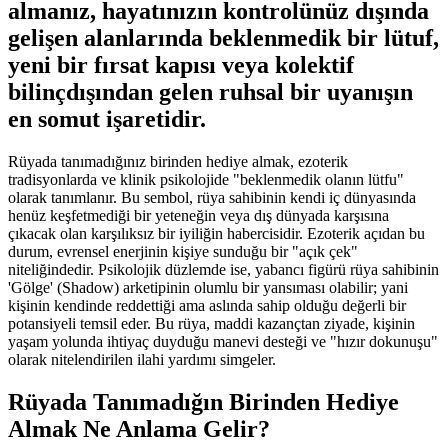
almanız, hayatınızın kontrolünüz dışında
gelişen alanlarında beklenmedik bir
lütuf
,
yeni bir
fırsat kapısı
veya kolektif
bilinçdışından gelen
ruhsal bir uyanışın
en somut işaretidir.
Rüyada tanımadığınız birinden hediye almak, ezoterik
tradisyonlarda ve klinik psikolojide "beklenmedik olanın lütfu"
olarak tanımlanır. Bu sembol, rüya sahibinin kendi iç dünyasında
henüz keşfetmediği bir yeteneğin veya dış dünyada karşısına
çıkacak olan karşılıksız bir iyiliğin habercisidir. Ezoterik açıdan bu
durum, evrensel enerjinin kişiye sunduğu bir "açık çek"
niteliğindedir. Psikolojik düzlemde ise, yabancı figürü rüya sahibinin
'Gölge' (Shadow) arketipinin olumlu bir yansıması olabilir; yani
kişinin kendinde reddettiği ama aslında sahip olduğu değerli bir
potansiyeli temsil eder. Bu rüya, maddi kazançtan ziyade, kişinin
yaşam yolunda ihtiyaç duyduğu manevi desteği ve "hızır dokunuşu"
olarak nitelendirilen ilahi yardımı simgeler.
Rüyada Tanımadığın Birinden Hediye
Almak Ne Anlama Gelir?