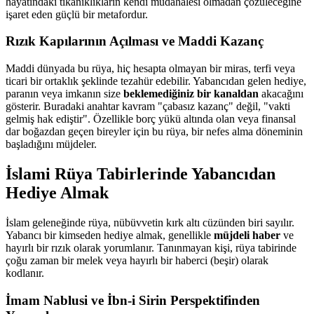
hayatındaki tıkanıklıkların kendi müdahalesi olmadan çözüleceğine
işaret eden güçlü bir metafordur.
Rızık Kapılarının Açılması ve Maddi Kazanç
Maddi dünyada bu rüya, hiç hesapta olmayan bir miras, terfi veya
ticari bir ortaklık şeklinde tezahür edebilir. Yabancıdan gelen hediye,
paranın veya imkanın size
beklemediğiniz bir kanaldan
akacağını
gösterir. Buradaki anahtar kavram "çabasız kazanç" değil, "vakti
gelmiş hak ediştir". Özellikle borç yükü altında olan veya finansal
dar boğazdan geçen bireyler için bu rüya, bir nefes alma döneminin
başladığını müjdeler.
İslami Rüya Tabirlerinde Yabancıdan
Hediye Almak
İslam geleneğinde rüya, nübüvvetin kırk altı cüzünden biri sayılır.
Yabancı bir kimseden hediye almak, genellikle
müjdeli haber
ve
hayırlı bir rızık olarak yorumlanır. Tanınmayan kişi, rüya tabirinde
çoğu zaman bir melek veya hayırlı bir haberci (beşir) olarak
kodlanır.
İmam Nablusi ve İbn-i Sirin Perspektifinden