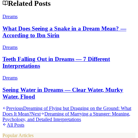
Related Posts
Dreams
What Does Seeing a Snake in a Dream Mean? —
According to Ibn Sirin
Dreams
Teeth Falling Out in Dreams — 7 Different
Interpretations
Dreams
Seeing Water in Dreams — Clear Water, Murky
Water, Flood
Previous
Dreaming of Flying but Dragging on the Ground: What
Does It Mean?
Next
Dreaming of Marrying a Stranger: Meaning,
Psychology, and Detailed Interpretations
All Posts
Popular Articles