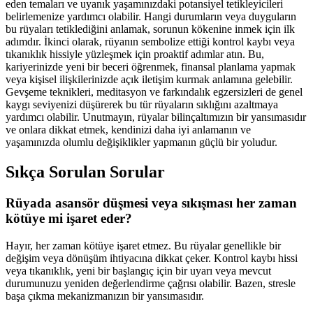
eden temaları ve uyanık yaşamınızdaki potansiyel tetikleyicileri
belirlemenize yardımcı olabilir. Hangi durumların veya duyguların
bu rüyaları tetiklediğini anlamak, sorunun kökenine inmek için ilk
adımdır. İkinci olarak, rüyanın sembolize ettiği kontrol kaybı veya
tıkanıklık hissiyle yüzleşmek için proaktif adımlar atın. Bu,
kariyerinizde yeni bir beceri öğrenmek, finansal planlama yapmak
veya kişisel ilişkilerinizde açık iletişim kurmak anlamına gelebilir.
Gevşeme teknikleri, meditasyon ve farkındalık egzersizleri de genel
kaygı seviyenizi düşürerek bu tür rüyaların sıklığını azaltmaya
yardımcı olabilir. Unutmayın, rüyalar bilinçaltımızın bir yansımasıdır
ve onlara dikkat etmek, kendinizi daha iyi anlamanın ve
yaşamınızda olumlu değişiklikler yapmanın güçlü bir yoludur.
Sıkça Sorulan Sorular
Rüyada asansör düşmesi veya sıkışması her zaman
kötüye mi işaret eder?
Hayır, her zaman kötüye işaret etmez. Bu rüyalar genellikle bir
değişim veya dönüşüm ihtiyacına dikkat çeker. Kontrol kaybı hissi
veya tıkanıklık, yeni bir başlangıç için bir uyarı veya mevcut
durumunuzu yeniden değerlendirme çağrısı olabilir. Bazen, stresle
başa çıkma mekanizmanızın bir yansımasıdır.