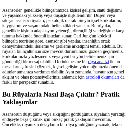
Asansörler, genellikle bilinçaltımızda kişisel gelişim, statü değişimi
ve yaşamdaki yükseliş veya düşüşle ilişkilendirilir. Düşen veya
sıkışan asansör rüyaları, psikolojik olarak bireyin içsel korkularını,
kaygılarını ve yaşamındaki belirsizlikleri yansıtır. Bu rüyalar,
genellikle kişinin adaptasyon yeteneği, dirençliliği ve değişime karşı
tutumu hakkında önemli ipuçları sunar. Carl Jung'un kolektif
bilinçaltı teorisine göre, asansör gibi yapılar, insanlığın ortak
deneyimlerindeki ilerleme ve gerileme arketipini temsil edebilir. Bu
rüyalar, bilinçaltınızın size mevcut durumunuzu gözden geçirmeniz,
korkularınızla yüzleşmeniz veya yeni bir yön belirlemeniz için
gönderdiği bir mesaj olabilir. Derinlemesine bir
rüya analizi
ile bu
mesajların şifresini çözmek, kişisel gelişim yolculuğunuzda önemli
adımlar atmanıza yardımcı olabilir. Aynı zamanda, hayatınızın genel
akışını ve olası potansiyellerinizi anlamak için
astroloji okumaları
da
farklı bir perspektif sunabilir.
Bu Rüyalarla Nasıl Başa Çıkılır? Pratik
Yaklaşımlar
Asansörün düştüğünü veya sıkıştığını gördüğünüz rüyaların yarattığı
endişeyle başa çıkmak için birkaç pratik yaklaşım mevcuttur.
Öncelikle, rüyanızın detaylarını bir rüya günlüğüne yazmak, tekrar