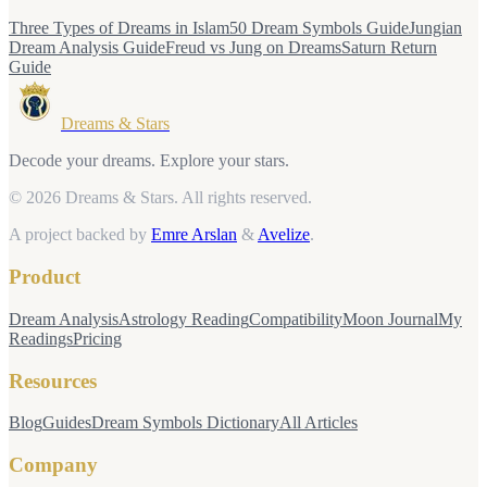
Three Types of Dreams in Islam
50 Dream Symbols Guide
Jungian
Dream Analysis Guide
Freud vs Jung on Dreams
Saturn Return
Guide
Dreams & Stars
Decode your dreams. Explore your stars.
© 2026 Dreams & Stars.
All rights reserved.
A project backed by
Emre Arslan
&
Avelize
.
Product
Dream Analysis
Astrology Reading
Compatibility
Moon Journal
My
Readings
Pricing
Resources
Blog
Guides
Dream Symbols Dictionary
All Articles
Company