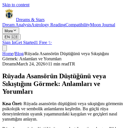
Skip to content
Dreams & Stars
Dream Analysis
Astrology Reading
Compatibility
Moon Journal
More
EN
🇬🇧
Sign In
Get Started
1 Free ✨
Home
/
Blog
/
Rüyada Asansörün Düştüğünü veya Sıkıştığını
Görmek: Anlamları ve Yorumları
Dreams
March 24, 2026
11
min read
TR
Rüyada Asansörün Düştüğünü veya
Sıkıştığını Görmek: Anlamları ve
Yorumları
Kısa Özet:
Rüyada asansörün düştüğünü veya sıkıştığını görmenin
psikolojik ve sembolik anlamlarını keşfedin. Bu güçlü rüya
deneyimlerinin uyanık yaşamınızdaki kaygıları ve geçişleri nasıl
yansıttığını anlayın.