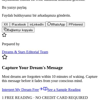
Bu yazıyı paylaş
Faydalı bulduysanız bir arkadaşınıza gönderin.
X
X
f
Facebook
in
LinkedIn
WhatsApp
P
Pinterest
Bağlantıyı kopyala
Prepared by
Dreams & Stars Editorial Team
Capture Your Dream's Message
Most dreams are forgotten within 10 minutes of waking. Capture
this message before it fades from your conscious mind.
Interpret My Dream Free
See a Sample Reading
1 FREE READING · NO CREDIT CARD REQUIRED