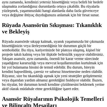
aynı zamanda, kendinizi yetersiz hissettiğiniz veya belirli bir hedefe
ulaşmakta zorlandığınız durumlarda ortaya çıkabilir. Bu rüyalarla
yüzleşmek, yaşamınızdaki hangi alanlarda daha fazla güvenceye
veya değişime ihtiyaç duyduğunuzu anlamak için bir fırsat sunar.
Rüyada Asansörün Sıkışması: Tıkanıklık
ve Bekleyiş
Rüyada asansörde sıkışıp kalmak, uyanık yaşamınızda bir çıkmazda
hissettiğinizin veya ilerleyemediğiniz bir durumun güçlü bir
sembolüdür. Bu rüya, kariyerinizde bir platoya ulaşmış, kişisel bir
projede takılı kalmış veya bir ilişkide belirsizlik yaşıyor olabilirsiniz.
Sıkışan asansör, aynı zamanda, önemli bir karar verme sürecinde
yaşadığınız kararsızlığı veya mevcut koşullarınızdan kurtulmak için
bir yol bulamama hissini de temsil edebilir. Bu durum, bireyin
kendini hapsedilmiş, çaresiz ve sabırsız hissetmesine neden olabilir.
Rüyanız, size bu tıkanıklığı aşmak için yeni stratejiler geliştirmeniz
veya dışarıdan yardım almanız gerektiğini fısıldıyor olabilir. Bazen,
bu rüyalar, bir durumun kendi kendine çözülmesini beklemek yerine
aktif olarak müdahale etme gerekliliğine işaret eder.
Asansör Rüyalarının Psikolojik Temelleri
ve Bilinçaltı Mesajları