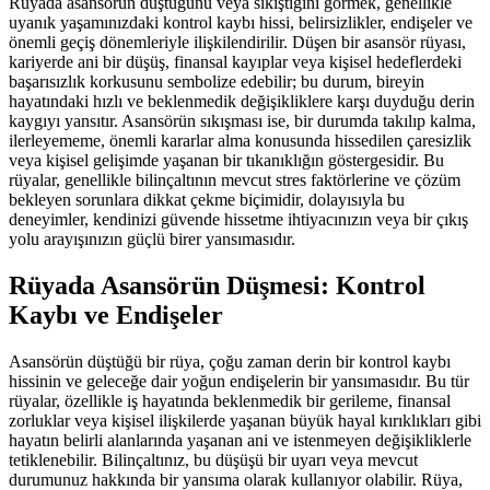
Rüyada asansörün düştüğünü veya sıkıştığını görmek, genellikle
uyanık yaşamınızdaki kontrol kaybı hissi, belirsizlikler, endişeler ve
önemli geçiş dönemleriyle ilişkilendirilir. Düşen bir asansör rüyası,
kariyerde ani bir düşüş, finansal kayıplar veya kişisel hedeflerdeki
başarısızlık korkusunu sembolize edebilir; bu durum, bireyin
hayatındaki hızlı ve beklenmedik değişikliklere karşı duyduğu derin
kaygıyı yansıtır. Asansörün sıkışması ise, bir durumda takılıp kalma,
ilerleyememe, önemli kararlar alma konusunda hissedilen çaresizlik
veya kişisel gelişimde yaşanan bir tıkanıklığın göstergesidir. Bu
rüyalar, genellikle bilinçaltının mevcut stres faktörlerine ve çözüm
bekleyen sorunlara dikkat çekme biçimidir, dolayısıyla bu
deneyimler, kendinizi güvende hissetme ihtiyacınızın veya bir çıkış
yolu arayışınızın güçlü birer yansımasıdır.
Rüyada Asansörün Düşmesi: Kontrol
Kaybı ve Endişeler
Asansörün düştüğü bir rüya, çoğu zaman derin bir kontrol kaybı
hissinin ve geleceğe dair yoğun endişelerin bir yansımasıdır. Bu tür
rüyalar, özellikle iş hayatında beklenmedik bir gerileme, finansal
zorluklar veya kişisel ilişkilerde yaşanan büyük hayal kırıklıkları gibi
hayatın belirli alanlarında yaşanan ani ve istenmeyen değişikliklerle
tetiklenebilir. Bilinçaltınız, bu düşüşü bir uyarı veya mevcut
durumunuz hakkında bir yansıma olarak kullanıyor olabilir. Rüya,