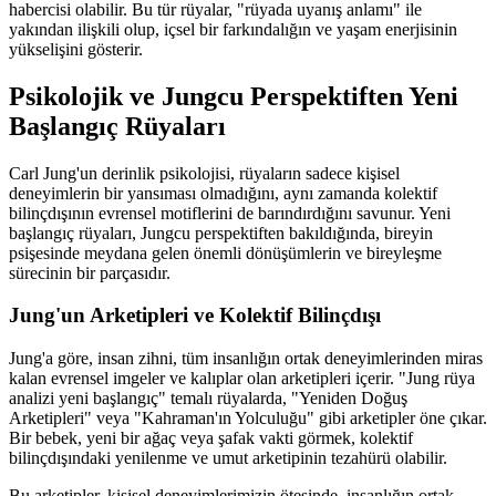
habercisi olabilir. Bu tür rüyalar, "rüyada uyanış anlamı" ile
yakından ilişkili olup, içsel bir farkındalığın ve yaşam enerjisinin
yükselişini gösterir.
Psikolojik ve Jungcu Perspektiften Yeni
Başlangıç Rüyaları
Carl Jung'un derinlik psikolojisi, rüyaların sadece kişisel
deneyimlerin bir yansıması olmadığını, aynı zamanda kolektif
bilinçdışının evrensel motiflerini de barındırdığını savunur. Yeni
başlangıç rüyaları, Jungcu perspektiften bakıldığında, bireyin
psişesinde meydana gelen önemli dönüşümlerin ve bireyleşme
sürecinin bir parçasıdır.
Jung'un Arketipleri ve Kolektif Bilinçdışı
Jung'a göre, insan zihni, tüm insanlığın ortak deneyimlerinden miras
kalan evrensel imgeler ve kalıplar olan arketipleri içerir. "Jung rüya
analizi yeni başlangıç" temalı rüyalarda, "Yeniden Doğuş
Arketipleri" veya "Kahraman'ın Yolculuğu" gibi arketipler öne çıkar.
Bir bebek, yeni bir ağaç veya şafak vakti görmek, kolektif
bilinçdışındaki yenilenme ve umut arketipinin tezahürü olabilir.
Bu arketipler, kişisel deneyimlerimizin ötesinde, insanlığın ortak