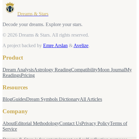
Dreams & Stars
Decode your dreams. Explore your stars.
© 2026 Dreams & Stars.
All rights reserved.
A project backed by
Emre Arslan
&
Avelize
.
Product
Dream Analysis
Astrology Reading
Compatibility
Moon Journal
My
Readings
Pricing
Resources
Blog
Guides
Dream Symbols Dictionary
All Articles
Company
About
Editorial Methodology
Contact Us
Privacy Policy
Terms of
Service