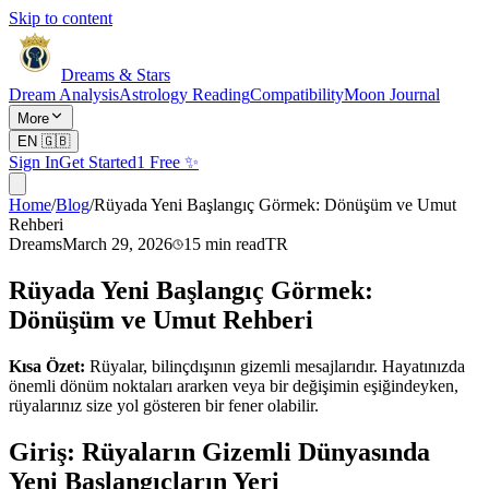
Skip to content
Dreams & Stars
Dream Analysis
Astrology Reading
Compatibility
Moon Journal
More
EN
🇬🇧
Sign In
Get Started
1 Free ✨
Home
/
Blog
/
Rüyada Yeni Başlangıç Görmek: Dönüşüm ve Umut
Rehberi
Dreams
March 29, 2026
15
min read
TR
Rüyada Yeni Başlangıç Görmek:
Dönüşüm ve Umut Rehberi
Kısa Özet:
Rüyalar, bilinçdışının gizemli mesajlarıdır. Hayatınızda
önemli dönüm noktaları ararken veya bir değişimin eşiğindeyken,
rüyalarınız size yol gösteren bir fener olabilir.
Giriş: Rüyaların Gizemli Dünyasında
Yeni Başlangıçların Yeri