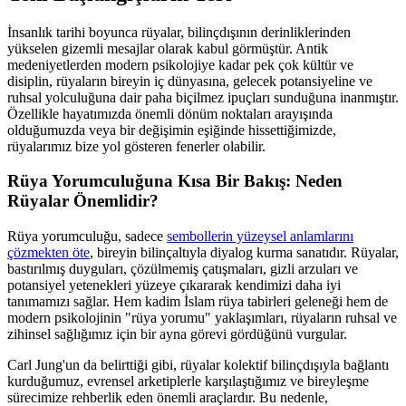
İnsanlık tarihi boyunca rüyalar, bilinçdışının derinliklerinden
yükselen gizemli mesajlar olarak kabul görmüştür. Antik
medeniyetlerden modern psikolojiye kadar pek çok kültür ve
disiplin, rüyaların bireyin iç dünyasına, gelecek potansiyeline ve
ruhsal yolculuğuna dair paha biçilmez ipuçları sunduğuna inanmıştır.
Özellikle hayatımızda önemli dönüm noktaları arayışında
olduğumuzda veya bir değişimin eşiğinde hissettiğimizde,
rüyalarımız bize yol gösteren fenerler olabilir.
Rüya Yorumculuğuna Kısa Bir Bakış: Neden
Rüyalar Önemlidir?
Rüya yorumculuğu, sadece
sembollerin yüzeysel anlamlarını
çözmekten öte
, bireyin bilinçaltıyla diyalog kurma sanatıdır. Rüyalar,
bastırılmış duyguları, çözülmemiş çatışmaları, gizli arzuları ve
potansiyel yetenekleri yüzeye çıkararak kendimizi daha iyi
tanımamızı sağlar. Hem kadim İslam rüya tabirleri geleneği hem de
modern psikolojinin "rüya yorumu" yaklaşımları, rüyaların ruhsal ve
zihinsel sağlığımız için bir ayna görevi gördüğünü vurgular.
Carl Jung'un da belirttiği gibi, rüyalar kolektif bilinçdışıyla bağlantı
kurduğumuz, evrensel arketiplerle karşılaştığımız ve bireyleşme
sürecimize rehberlik eden önemli araçlardır. Bu nedenle,