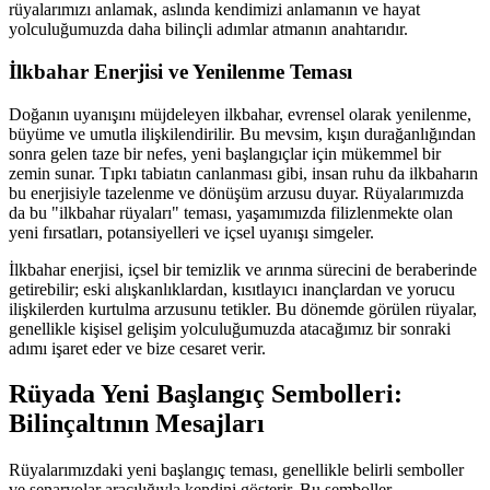
rüyalarımızı anlamak, aslında kendimizi anlamanın ve hayat
yolculuğumuzda daha bilinçli adımlar atmanın anahtarıdır.
İlkbahar Enerjisi ve Yenilenme Teması
Doğanın uyanışını müjdeleyen ilkbahar, evrensel olarak yenilenme,
büyüme ve umutla ilişkilendirilir. Bu mevsim, kışın durağanlığından
sonra gelen taze bir nefes, yeni başlangıçlar için mükemmel bir
zemin sunar. Tıpkı tabiatın canlanması gibi, insan ruhu da ilkbaharın
bu enerjisiyle tazelenme ve dönüşüm arzusu duyar. Rüyalarımızda
da bu "ilkbahar rüyaları" teması, yaşamımızda filizlenmekte olan
yeni fırsatları, potansiyelleri ve içsel uyanışı simgeler.
İlkbahar enerjisi, içsel bir temizlik ve arınma sürecini de beraberinde
getirebilir; eski alışkanlıklardan, kısıtlayıcı inançlardan ve yorucu
ilişkilerden kurtulma arzusunu tetikler. Bu dönemde görülen rüyalar,
genellikle kişisel gelişim yolculuğumuzda atacağımız bir sonraki
adımı işaret eder ve bize cesaret verir.
Rüyada Yeni Başlangıç Sembolleri:
Bilinçaltının Mesajları
Rüyalarımızdaki yeni başlangıç teması, genellikle belirli semboller
ve senaryolar aracılığıyla kendini gösterir. Bu semboller,