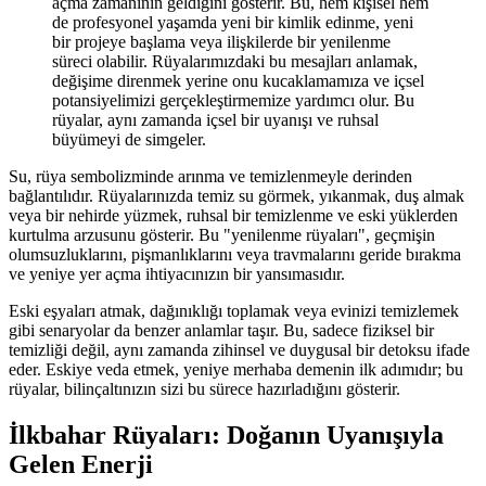
açma zamanının geldiğini gösterir. Bu, hem kişisel hem
de profesyonel yaşamda yeni bir kimlik edinme, yeni
bir projeye başlama veya ilişkilerde bir yenilenme
süreci olabilir. Rüyalarımızdaki bu mesajları anlamak,
değişime direnmek yerine onu kucaklamamıza ve içsel
potansiyelimizi gerçekleştirmemize yardımcı olur. Bu
rüyalar, aynı zamanda içsel bir uyanışı ve ruhsal
büyümeyi de simgeler.
Su, rüya sembolizminde arınma ve temizlenmeyle derinden
bağlantılıdır. Rüyalarınızda temiz su görmek, yıkanmak, duş almak
veya bir nehirde yüzmek, ruhsal bir temizlenme ve eski yüklerden
kurtulma arzusunu gösterir. Bu "yenilenme rüyaları", geçmişin
olumsuzluklarını, pişmanlıklarını veya travmalarını geride bırakma
ve yeniye yer açma ihtiyacınızın bir yansımasıdır.
Eski eşyaları atmak, dağınıklığı toplamak veya evinizi temizlemek
gibi senaryolar da benzer anlamlar taşır. Bu, sadece fiziksel bir
temizliği değil, aynı zamanda zihinsel ve duygusal bir detoksu ifade
eder. Eskiye veda etmek, yeniye merhaba demenin ilk adımıdır; bu
rüyalar, bilinçaltınızın sizi bu sürece hazırladığını gösterir.
İlkbahar Rüyaları: Doğanın Uyanışıyla
Gelen Enerji