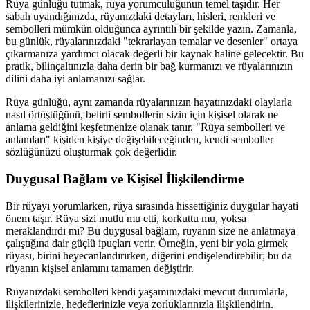
Rüya günlüğü tutmak, rüya yorumculuğunun temel taşıdır. Her
sabah uyandığınızda, rüyanızdaki detayları, hisleri, renkleri ve
sembolleri mümkün olduğunca ayrıntılı bir şekilde yazın. Zamanla,
bu günlük, rüyalarınızdaki "tekrarlayan temalar ve desenler" ortaya
çıkarmanıza yardımcı olacak değerli bir kaynak haline gelecektir. Bu
pratik, bilinçaltınızla daha derin bir bağ kurmanızı ve rüyalarınızın
dilini daha iyi anlamanızı sağlar.
Rüya günlüğü, aynı zamanda rüyalarınızın hayatınızdaki olaylarla
nasıl örtüştüğünü, belirli sembollerin sizin için kişisel olarak ne
anlama geldiğini keşfetmenize olanak tanır. "Rüya sembolleri ve
anlamları" kişiden kişiye değişebileceğinden, kendi semboller
sözlüğünüzü oluşturmak çok değerlidir.
Duygusal Bağlam ve Kişisel İlişkilendirme
Bir rüyayı yorumlarken, rüya sırasında hissettiğiniz duygular hayati
önem taşır. Rüya sizi mutlu mu etti, korkuttu mu, yoksa
meraklandırdı mı? Bu duygusal bağlam, rüyanın size ne anlatmaya
çalıştığına dair güçlü ipuçları verir. Örneğin, yeni bir yola girmek
rüyası, birini heyecanlandırırken, diğerini endişelendirebilir; bu da
rüyanın kişisel anlamını tamamen değiştirir.
Rüyanızdaki sembolleri kendi yaşamınızdaki mevcut durumlarla,
ilişkilerinizle, hedeflerinizle veya zorluklarınızla ilişkilendirin.