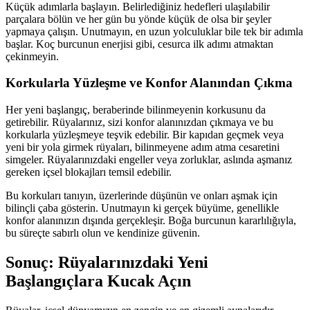
Küçük adımlarla başlayın. Belirlediğiniz hedefleri ulaşılabilir
parçalara bölün ve her gün bu yönde küçük de olsa bir şeyler
yapmaya çalışın. Unutmayın, en uzun yolculuklar bile tek bir adımla
başlar. Koç burcunun enerjisi gibi, cesurca ilk adımı atmaktan
çekinmeyin.
Korkularla Yüzleşme ve Konfor Alanından Çıkma
Her yeni başlangıç, beraberinde bilinmeyenin korkusunu da
getirebilir. Rüyalarınız, sizi konfor alanınızdan çıkmaya ve bu
korkularla yüzleşmeye teşvik edebilir. Bir kapıdan geçmek veya
yeni bir yola girmek rüyaları, bilinmeyene adım atma cesaretini
simgeler. Rüyalarınızdaki engeller veya zorluklar, aslında aşmanız
gereken içsel blokajları temsil edebilir.
Bu korkuları tanıyın, üzerlerinde düşünün ve onları aşmak için
bilinçli çaba gösterin. Unutmayın ki gerçek büyüme, genellikle
konfor alanınızın dışında gerçekleşir. Boğa burcunun kararlılığıyla,
bu süreçte sabırlı olun ve kendinize güvenin.
Sonuç: Rüyalarınızdaki Yeni
Başlangıçlara Kucak Açın