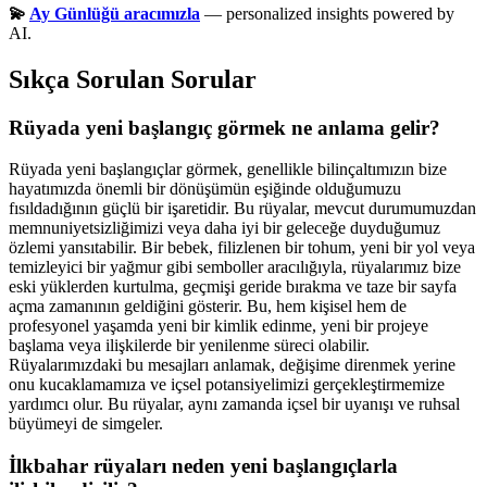
💫
Ay Günlüğü aracımızla
— personalized insights powered by
AI.
Sıkça Sorulan Sorular
Rüyada yeni başlangıç görmek ne anlama gelir?
Rüyada yeni başlangıçlar görmek, genellikle bilinçaltımızın bize
hayatımızda önemli bir dönüşümün eşiğinde olduğumuzu
fısıldadığının güçlü bir işaretidir. Bu rüyalar, mevcut durumumuzdan
memnuniyetsizliğimizi veya daha iyi bir geleceğe duyduğumuz
özlemi yansıtabilir. Bir bebek, filizlenen bir tohum, yeni bir yol veya
temizleyici bir yağmur gibi semboller aracılığıyla, rüyalarımız bize
eski yüklerden kurtulma, geçmişi geride bırakma ve taze bir sayfa
açma zamanının geldiğini gösterir. Bu, hem kişisel hem de
profesyonel yaşamda yeni bir kimlik edinme, yeni bir projeye
başlama veya ilişkilerde bir yenilenme süreci olabilir.
Rüyalarımızdaki bu mesajları anlamak, değişime direnmek yerine
onu kucaklamamıza ve içsel potansiyelimizi gerçekleştirmemize
yardımcı olur. Bu rüyalar, aynı zamanda içsel bir uyanışı ve ruhsal
büyümeyi de simgeler.
İlkbahar rüyaları neden yeni başlangıçlarla