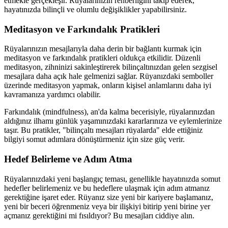
etmekle gerçekleşir. Rüyalarınızın rehberliğini takip ederek,
hayatınızda bilinçli ve olumlu değişiklikler yapabilirsiniz.
Meditasyon ve Farkındalık Pratikleri
Rüyalarınızın mesajlarıyla daha derin bir bağlantı kurmak için
meditasyon ve farkındalık pratikleri oldukça etkilidir. Düzenli
meditasyon, zihninizi sakinleştirerek bilinçaltınızdan gelen sezgisel
mesajlara daha açık hale gelmenizi sağlar. Rüyanızdaki semboller
üzerinde meditasyon yapmak, onların kişisel anlamlarını daha iyi
kavramanıza yardımcı olabilir.
Farkındalık (mindfulness), an'da kalma becerisiyle, rüyalarınızdan
aldığınız ilhamı günlük yaşamınızdaki kararlarınıza ve eylemlerinize
taşır. Bu pratikler, "bilinçaltı mesajları rüyalarda" elde ettiğiniz
bilgiyi somut adımlara dönüştürmeniz için size güç verir.
Hedef Belirleme ve Adım Atma
Rüyalarınızdaki yeni başlangıç teması, genellikle hayatınızda somut
hedefler belirlemeniz ve bu hedeflere ulaşmak için adım atmanız
gerektiğine işaret eder. Rüyanız size yeni bir kariyere başlamanız,
yeni bir beceri öğrenmeniz veya bir ilişkiyi bitirip yeni birine yer
açmanız gerektiğini mi fısıldıyor? Bu mesajları ciddiye alın.