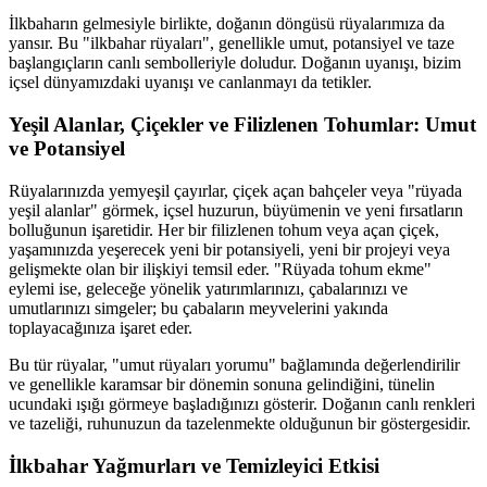
İlkbaharın gelmesiyle birlikte, doğanın döngüsü rüyalarımıza da
yansır. Bu "ilkbahar rüyaları", genellikle umut, potansiyel ve taze
başlangıçların canlı sembolleriyle doludur. Doğanın uyanışı, bizim
içsel dünyamızdaki uyanışı ve canlanmayı da tetikler.
Yeşil Alanlar, Çiçekler ve Filizlenen Tohumlar: Umut
ve Potansiyel
Rüyalarınızda yemyeşil çayırlar, çiçek açan bahçeler veya "rüyada
yeşil alanlar" görmek, içsel huzurun, büyümenin ve yeni fırsatların
bolluğunun işaretidir. Her bir filizlenen tohum veya açan çiçek,
yaşamınızda yeşerecek yeni bir potansiyeli, yeni bir projeyi veya
gelişmekte olan bir ilişkiyi temsil eder. "Rüyada tohum ekme"
eylemi ise, geleceğe yönelik yatırımlarınızı, çabalarınızı ve
umutlarınızı simgeler; bu çabaların meyvelerini yakında
toplayacağınıza işaret eder.
Bu tür rüyalar, "umut rüyaları yorumu" bağlamında değerlendirilir
ve genellikle karamsar bir dönemin sonuna gelindiğini, tünelin
ucundaki ışığı görmeye başladığınızı gösterir. Doğanın canlı renkleri
ve tazeliği, ruhunuzun da tazelenmekte olduğunun bir göstergesidir.
İlkbahar Yağmurları ve Temizleyici Etkisi