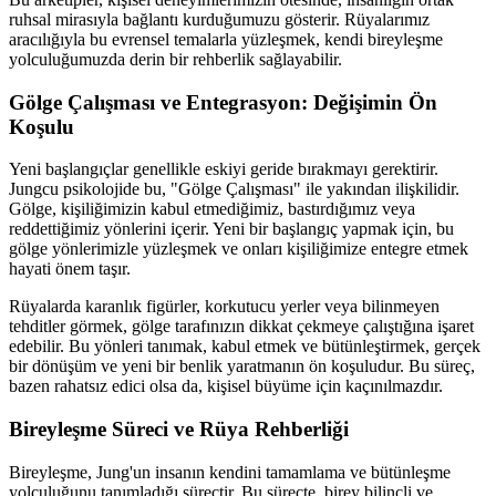
ruhsal mirasıyla bağlantı kurduğumuzu gösterir. Rüyalarımız
aracılığıyla bu evrensel temalarla yüzleşmek, kendi bireyleşme
yolculuğumuzda derin bir rehberlik sağlayabilir.
Gölge Çalışması ve Entegrasyon: Değişimin Ön
Koşulu
Yeni başlangıçlar genellikle eskiyi geride bırakmayı gerektirir.
Jungcu psikolojide bu, "Gölge Çalışması" ile yakından ilişkilidir.
Gölge, kişiliğimizin kabul etmediğimiz, bastırdığımız veya
reddettiğimiz yönlerini içerir. Yeni bir başlangıç yapmak için, bu
gölge yönlerimizle yüzleşmek ve onları kişiliğimize entegre etmek
hayati önem taşır.
Rüyalarda karanlık figürler, korkutucu yerler veya bilinmeyen
tehditler görmek, gölge tarafınızın dikkat çekmeye çalıştığına işaret
edebilir. Bu yönleri tanımak, kabul etmek ve bütünleştirmek, gerçek
bir dönüşüm ve yeni bir benlik yaratmanın ön koşuludur. Bu süreç,
bazen rahatsız edici olsa da, kişisel büyüme için kaçınılmazdır.
Bireyleşme Süreci ve Rüya Rehberliği
Bireyleşme, Jung'un insanın kendini tamamlama ve bütünleşme
yolculuğunu tanımladığı süreçtir. Bu süreçte, birey bilinçli ve