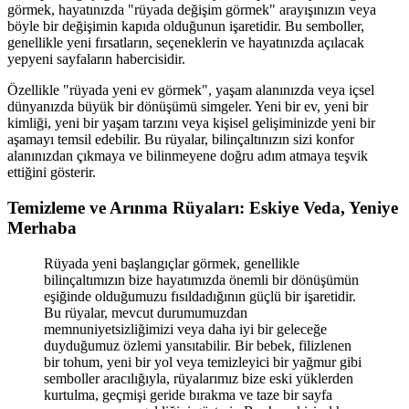
görmek, hayatınızda "rüyada değişim görmek" arayışınızın veya
böyle bir değişimin kapıda olduğunun işaretidir. Bu semboller,
genellikle yeni fırsatların, seçeneklerin ve hayatınızda açılacak
yepyeni sayfaların habercisidir.
Özellikle "rüyada yeni ev görmek", yaşam alanınızda veya içsel
dünyanızda büyük bir dönüşümü simgeler. Yeni bir ev, yeni bir
kimliği, yeni bir yaşam tarzını veya kişisel gelişiminizde yeni bir
aşamayı temsil edebilir. Bu rüyalar, bilinçaltınızın sizi konfor
alanınızdan çıkmaya ve bilinmeyene doğru adım atmaya teşvik
ettiğini gösterir.
Temizleme ve Arınma Rüyaları: Eskiye Veda, Yeniye
Merhaba
Rüyada yeni başlangıçlar görmek, genellikle
bilinçaltımızın bize hayatımızda önemli bir dönüşümün
eşiğinde olduğumuzu fısıldadığının güçlü bir işaretidir.
Bu rüyalar, mevcut durumumuzdan
memnuniyetsizliğimizi veya daha iyi bir geleceğe
duyduğumuz özlemi yansıtabilir. Bir bebek, filizlenen
bir tohum, yeni bir yol veya temizleyici bir yağmur gibi
semboller aracılığıyla, rüyalarımız bize eski yüklerden
kurtulma, geçmişi geride bırakma ve taze bir sayfa