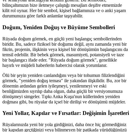
bilinçaltımızın bize iletmeye çalıştığı mesajları deşifre etmemizde
kilit rol oynar. Her bir sembol, kişisel bağlamınıza ve o anki yaşam
durumunuza göre farklı anlamlar taşıyabilir.
Doğum, Yeniden Doğuş ve Büyüme Sembolleri
Rüyada doğum görmek, en güçlü yeni başlangıç sembollerinden
biridir. Bu, sadece fiziksel bir doğumu değil, aynı zamanda yeni bir
fikrin, projenin, ilişkinin veya kişisel bir dönüşümün başlangıcını da
temsil edebilir. Bir bebek görmek, masumiyeti, potansiyeli ve taze
bir başlangıcı ifade eder. "Rüyada doğum görmek", genellikle
hayırlı ve müjdeli haberlerin habercisi olarak yorumlanır.
Ölü bir şeyin yeniden canlandığını veya bir tohumun filizlendiğini
görmek, "yeniden doğuş teması" ile yakından ilişkilidir. Bu, zor bir
dönemin ardından gelen iyileşmeyi, yenilenmeyi ve eski
benliğimizden sıyrılıp daha olgun, daha güçlü bir versiyonumuza
dönüşmeyi simgeler. Tıpkı Anka Kuşu'nun küllerinden yeniden
doğması gibi, bu rüyalar da içsel bir dirilişi ve dönüşümü müjdeler.
Yeni Yollar, Kapılar ve Fırsatlar: Değişimin İşaretleri
Rüyalarınızda yeni bir yola girdiğinizi, daha önce hiç görmediğiniz
bir kapıdan geçtiğinizi veya bilinmeyen bir patikada yürüdüğünüzü