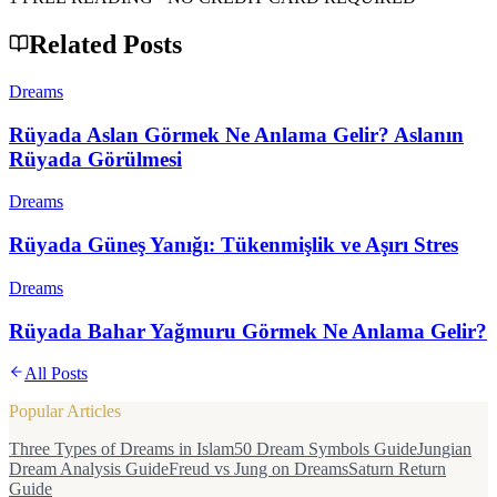
Related Posts
Dreams
Rüyada Aslan Görmek Ne Anlama Gelir? Aslanın
Rüyada Görülmesi
Dreams
Rüyada Güneş Yanığı: Tükenmişlik ve Aşırı Stres
Dreams
Rüyada Bahar Yağmuru Görmek Ne Anlama Gelir?
All Posts
Popular Articles
Three Types of Dreams in Islam
50 Dream Symbols Guide
Jungian
Dream Analysis Guide
Freud vs Jung on Dreams
Saturn Return
Guide