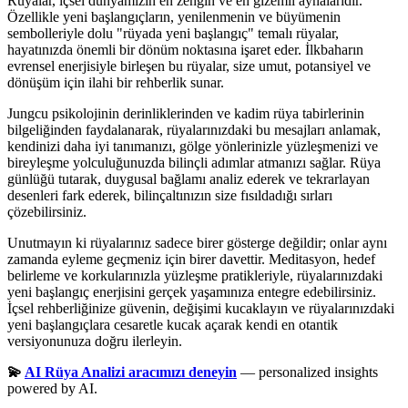
Rüyalar, içsel dünyamızın en zengin ve en gizemli aynalarıdır.
Özellikle yeni başlangıçların, yenilenmenin ve büyümenin
sembolleriyle dolu "rüyada yeni başlangıç" temalı rüyalar,
hayatınızda önemli bir dönüm noktasına işaret eder. İlkbaharın
evrensel enerjisiyle birleşen bu rüyalar, size umut, potansiyel ve
dönüşüm için ilahi bir rehberlik sunar.
Jungcu psikolojinin derinliklerinden ve kadim rüya tabirlerinin
bilgeliğinden faydalanarak, rüyalarınızdaki bu mesajları anlamak,
kendinizi daha iyi tanımanızı, gölge yönlerinizle yüzleşmenizi ve
bireyleşme yolculuğunuzda bilinçli adımlar atmanızı sağlar. Rüya
günlüğü tutarak, duygusal bağlamı analiz ederek ve tekrarlayan
desenleri fark ederek, bilinçaltınızın size fısıldadığı sırları
çözebilirsiniz.
Unutmayın ki rüyalarınız sadece birer gösterge değildir; onlar aynı
zamanda eyleme geçmeniz için birer davettir. Meditasyon, hedef
belirleme ve korkularınızla yüzleşme pratikleriyle, rüyalarınızdaki
yeni başlangıç enerjisini gerçek yaşamınıza entegre edebilirsiniz.
İçsel rehberliğinize güvenin, değişimi kucaklayın ve rüyalarınızdaki
yeni başlangıçlara cesaretle kucak açarak kendi en otantik
versiyonunuza doğru ilerleyin.
💫
AI Rüya Analizi aracımızı deneyin
— personalized insights
powered by AI.