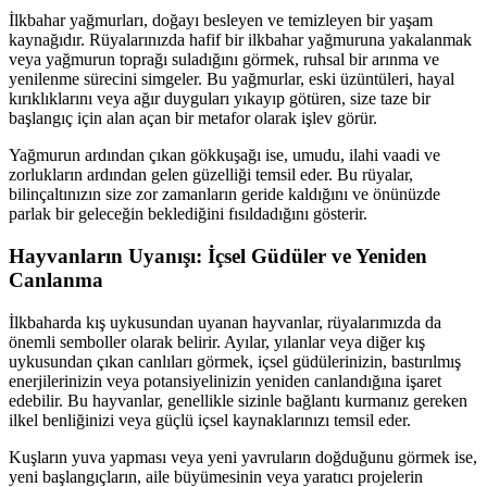
İlkbahar yağmurları, doğayı besleyen ve temizleyen bir yaşam
kaynağıdır. Rüyalarınızda hafif bir ilkbahar yağmuruna yakalanmak
veya yağmurun toprağı suladığını görmek, ruhsal bir arınma ve
yenilenme sürecini simgeler. Bu yağmurlar, eski üzüntüleri, hayal
kırıklıklarını veya ağır duyguları yıkayıp götüren, size taze bir
başlangıç için alan açan bir metafor olarak işlev görür.
Yağmurun ardından çıkan gökkuşağı ise, umudu, ilahi vaadi ve
zorlukların ardından gelen güzelliği temsil eder. Bu rüyalar,
bilinçaltınızın size zor zamanların geride kaldığını ve önünüzde
parlak bir geleceğin beklediğini fısıldadığını gösterir.
Hayvanların Uyanışı: İçsel Güdüler ve Yeniden
Canlanma
İlkbaharda kış uykusundan uyanan hayvanlar, rüyalarımızda da
önemli semboller olarak belirir. Ayılar, yılanlar veya diğer kış
uykusundan çıkan canlıları görmek, içsel güdülerinizin, bastırılmış
enerjilerinizin veya potansiyelinizin yeniden canlandığına işaret
edebilir. Bu hayvanlar, genellikle sizinle bağlantı kurmanız gereken
ilkel benliğinizi veya güçlü içsel kaynaklarınızı temsil eder.
Kuşların yuva yapması veya yeni yavruların doğduğunu görmek ise,
yeni başlangıçların, aile büyümesinin veya yaratıcı projelerin