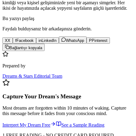
kimliği veya kişisel gelişiminizde yeni bir aşamayı simgeler. Her
ikisi de hayatınızda açılacak yepyeni sayfaların güçlü işaretleridir.
Bu yazıyı paylaş
Faydalı bulduysanız bir arkadaşınıza gönderin.
X
X
f
Facebook
in
LinkedIn
WhatsApp
P
Pinterest
Bağlantıyı kopyala
Prepared by
Dreams & Stars Editorial Team
Capture Your Dream's Message
Most dreams are forgotten within 10 minutes of waking. Capture
this message before it fades from your conscious mind.
Interpret My Dream Free
See a Sample Reading
1 FREE READING · NO CREDIT CARD REQUIRED