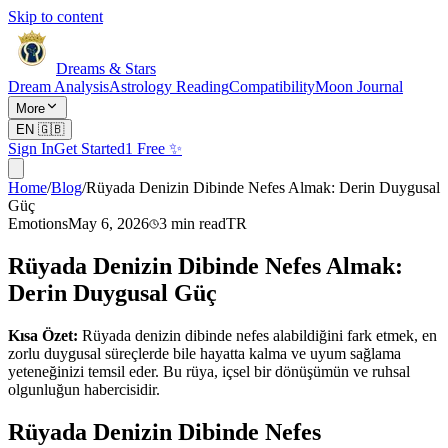
Skip to content
Dreams & Stars
Dream Analysis
Astrology Reading
Compatibility
Moon Journal
More
EN
🇬🇧
Sign In
Get Started
1 Free ✨
Home
/
Blog
/
Rüyada Denizin Dibinde Nefes Almak: Derin Duygusal
Güç
Emotions
May 6, 2026
3
min read
TR
Rüyada Denizin Dibinde Nefes Almak:
Derin Duygusal Güç
Kısa Özet:
Rüyada denizin dibinde nefes alabildiğini fark etmek, en
zorlu duygusal süreçlerde bile hayatta kalma ve uyum sağlama
yeteneğinizi temsil eder. Bu rüya, içsel bir dönüşümün ve ruhsal
olgunluğun habercisidir.
Rüyada Denizin Dibinde Nefes