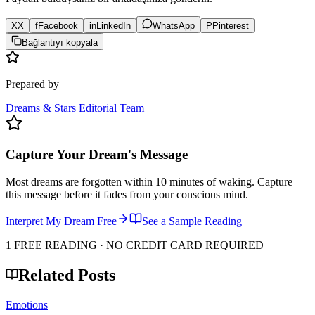
X
X
f
Facebook
in
LinkedIn
WhatsApp
P
Pinterest
Bağlantıyı kopyala
Prepared by
Dreams & Stars Editorial Team
Capture Your Dream's Message
Most dreams are forgotten within 10 minutes of waking. Capture
this message before it fades from your conscious mind.
Interpret My Dream Free
See a Sample Reading
1 FREE READING · NO CREDIT CARD REQUIRED
Related Posts
Emotions