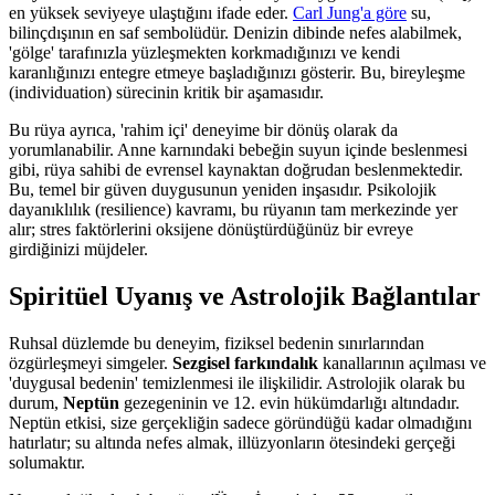
en yüksek seviyeye ulaştığını ifade eder.
Carl Jung'a göre
su,
bilinçdışının en saf sembolüdür. Denizin dibinde nefes alabilmek,
'gölge' tarafınızla yüzleşmekten korkmadığınızı ve kendi
karanlığınızı entegre etmeye başladığınızı gösterir. Bu, bireyleşme
(individuation) sürecinin kritik bir aşamasıdır.
Bu rüya ayrıca, 'rahim içi' deneyime bir dönüş olarak da
yorumlanabilir. Anne karnındaki bebeğin suyun içinde beslenmesi
gibi, rüya sahibi de evrensel kaynaktan doğrudan beslenmektedir.
Bu, temel bir güven duygusunun yeniden inşasıdır. Psikolojik
dayanıklılık (resilience) kavramı, bu rüyanın tam merkezinde yer
alır; stres faktörlerini oksijene dönüştürdüğünüz bir evreye
girdiğinizi müjdeler.
Spiritüel Uyanış ve Astrolojik Bağlantılar
Ruhsal düzlemde bu deneyim, fiziksel bedenin sınırlarından
özgürleşmeyi simgeler.
Sezgisel farkındalık
kanallarının açılması ve
'duygusal bedenin' temizlenmesi ile ilişkilidir. Astrolojik olarak bu
durum,
Neptün
gezegeninin ve 12. evin hükümdarlığı altındadır.
Neptün etkisi, size gerçekliğin sadece göründüğü kadar olmadığını
hatırlatır; su altında nefes almak, illüzyonların ötesindeki gerçeği
solumaktır.