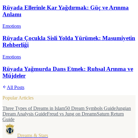
Rüyada Ellerinle Kar Yağdırmak: Güç ve Arınma
Anlamı
Emotions
Rüyada Çocukla Sisli Yolda Yürümek: Masumiyetin
Rehberliği
Emotions
Rüyada Yağmurda Dans Etmek: Ruhsal Arınma ve
Müjdeler
All Posts
Popular Articles
Three Types of Dreams in Islam
50 Dream Symbols Guide
Jungian
Dream Analysis Guide
Freud vs Jung on Dreams
Saturn Return
Guide
Dreams & Stars