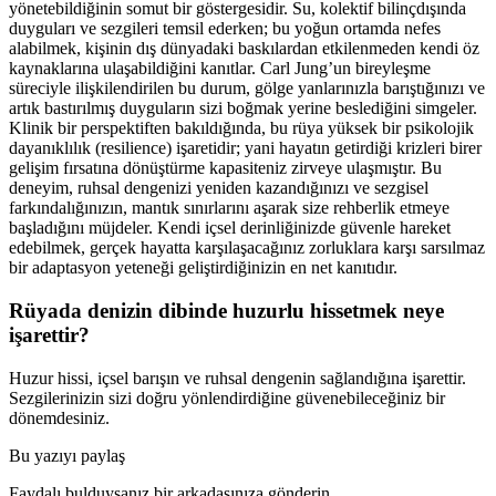
yönetebildiğinin somut bir göstergesidir. Su, kolektif bilinçdışında
duyguları ve sezgileri temsil ederken; bu yoğun ortamda nefes
alabilmek, kişinin dış dünyadaki baskılardan etkilenmeden kendi öz
kaynaklarına ulaşabildiğini kanıtlar. Carl Jung’un bireyleşme
süreciyle ilişkilendirilen bu durum, gölge yanlarınızla barıştığınızı ve
artık bastırılmış duyguların sizi boğmak yerine beslediğini simgeler.
Klinik bir perspektiften bakıldığında, bu rüya yüksek bir psikolojik
dayanıklılık (resilience) işaretidir; yani hayatın getirdiği krizleri birer
gelişim fırsatına dönüştürme kapasiteniz zirveye ulaşmıştır. Bu
deneyim, ruhsal dengenizi yeniden kazandığınızı ve sezgisel
farkındalığınızın, mantık sınırlarını aşarak size rehberlik etmeye
başladığını müjdeler. Kendi içsel derinliğinizde güvenle hareket
edebilmek, gerçek hayatta karşılaşacağınız zorluklara karşı sarsılmaz
bir adaptasyon yeteneği geliştirdiğinizin en net kanıtıdır.
Rüyada denizin dibinde huzurlu hissetmek neye
işarettir?
Huzur hissi, içsel barışın ve ruhsal dengenin sağlandığına işarettir.
Sezgilerinizin sizi doğru yönlendirdiğine güvenebileceğiniz bir
dönemdesiniz.
Bu yazıyı paylaş
Faydalı bulduysanız bir arkadaşınıza gönderin.