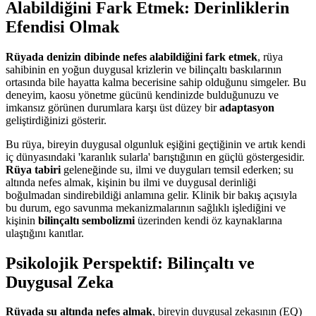
Alabildiğini Fark Etmek: Derinliklerin
Efendisi Olmak
Rüyada denizin dibinde nefes alabildiğini fark etmek
, rüya
sahibinin en yoğun duygusal krizlerin ve bilinçaltı baskılarının
ortasında bile hayatta kalma becerisine sahip olduğunu simgeler. Bu
deneyim, kaosu yönetme gücünü kendinizde bulduğunuzu ve
imkansız görünen durumlara karşı üst düzey bir
adaptasyon
geliştirdiğinizi gösterir.
Bu rüya, bireyin duygusal olgunluk eşiğini geçtiğinin ve artık kendi
iç dünyasındaki 'karanlık sularla' barıştığının en güçlü göstergesidir.
Rüya tabiri
geleneğinde su, ilmi ve duyguları temsil ederken; su
altında nefes almak, kişinin bu ilmi ve duygusal derinliği
boğulmadan sindirebildiği anlamına gelir. Klinik bir bakış açısıyla
bu durum, ego savunma mekanizmalarının sağlıklı işlediğini ve
kişinin
bilinçaltı sembolizmi
üzerinden kendi öz kaynaklarına
ulaştığını kanıtlar.
Psikolojik Perspektif: Bilinçaltı ve
Duygusal Zeka
Rüyada su altında nefes almak
, bireyin duygusal zekasının (EQ)