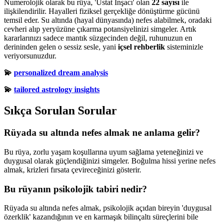
Numerolojik olarak bu rüya, 'Üstat İnşacı' olan
22 sayısı
ile
ilişkilendirilir. Hayalleri fiziksel gerçekliğe dönüştürme gücünü
temsil eder. Su altında (hayal dünyasında) nefes alabilmek, oradaki
cevheri alıp yeryüzüne çıkarma potansiyelinizi simgeler. Artık
kararlarınızı sadece mantık süzgecinden değil, ruhunuzun en
derininden gelen o sessiz sesle, yani
içsel rehberlik
sisteminizle
veriyorsunuzdur.
💫
personalized dream analysis
💫
tailored astrology insights
Sıkça Sorulan Sorular
Rüyada su altında nefes almak ne anlama gelir?
Bu rüya, zorlu yaşam koşullarına uyum sağlama yeteneğinizi ve
duygusal olarak güçlendiğinizi simgeler. Boğulma hissi yerine nefes
almak, krizleri fırsata çevireceğinizi gösterir.
Bu rüyanın psikolojik tabiri nedir?
Rüyada su altında nefes almak, psikolojik açıdan bireyin 'duygusal
özerklik' kazandığının ve en karmaşık bilinçaltı süreçlerini bile