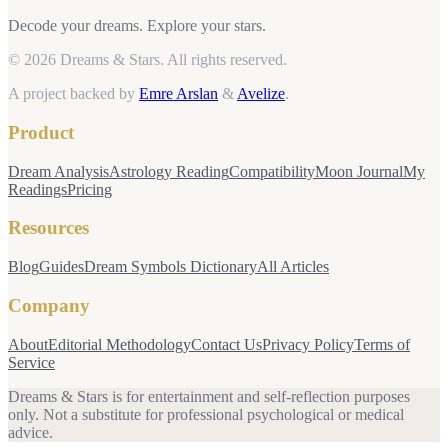
Decode your dreams. Explore your stars.
© 2026 Dreams & Stars.
All rights reserved.
A project backed by
Emre Arslan
&
Avelize
.
Product
Dream Analysis
Astrology Reading
Compatibility
Moon Journal
My
Readings
Pricing
Resources
Blog
Guides
Dream Symbols Dictionary
All Articles
Company
About
Editorial Methodology
Contact Us
Privacy Policy
Terms of
Service
Dreams & Stars is for entertainment and self-reflection purposes
only. Not a substitute for professional psychological or medical
advice.