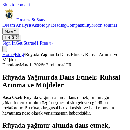
Skip to content
Dreams & Stars
Dream Analysis
Astrology Reading
Compatibility
Moon Journal
More
EN
🇬🇧
Sign In
Get Started
1 Free ✨
Home
/
Blog
/
Rüyada Yağmurda Dans Etmek: Ruhsal Arınma ve
Müjdeler
Emotions
May 1, 2026
3
min read
TR
Rüyada Yağmurda Dans Etmek: Ruhsal
Arınma ve Müjdeler
Kısa Özet:
Rüyada yağmur altında dans etmek, ruhun ağır
yüklerinden kurtulup özgürleşmesini simgeleyen güçlü bir
metafordur. Bu rüya, duygusal bir katarsisin ve ilahi rahmetin
hayatınıza neşe olarak yansımasının habercisidir.
Rüyada yağmur altında dans etmek,