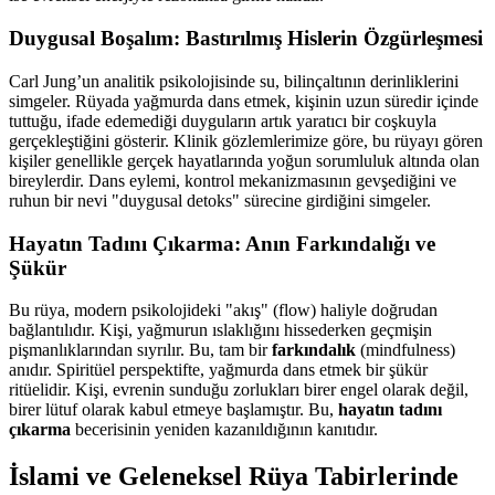
Duygusal Boşalım: Bastırılmış Hislerin Özgürleşmesi
Carl Jung’un analitik psikolojisinde su, bilinçaltının derinliklerini
simgeler. Rüyada yağmurda dans etmek, kişinin uzun süredir içinde
tuttuğu, ifade edemediği duyguların artık yaratıcı bir coşkuyla
gerçekleştiğini gösterir. Klinik gözlemlerimize göre, bu rüyayı gören
kişiler genellikle gerçek hayatlarında yoğun sorumluluk altında olan
bireylerdir. Dans eylemi, kontrol mekanizmasının gevşediğini ve
ruhun bir nevi "duygusal detoks" sürecine girdiğini simgeler.
Hayatın Tadını Çıkarma: Anın Farkındalığı ve
Şükür
Bu rüya, modern psikolojideki "akış" (flow) haliyle doğrudan
bağlantılıdır. Kişi, yağmurun ıslaklığını hissederken geçmişin
pişmanlıklarından sıyrılır. Bu, tam bir
farkındalık
(mindfulness)
anıdır. Spiritüel perspektifte, yağmurda dans etmek bir şükür
ritüelidir. Kişi, evrenin sunduğu zorlukları birer engel olarak değil,
birer lütuf olarak kabul etmeye başlamıştır. Bu,
hayatın tadını
çıkarma
becerisinin yeniden kazanıldığının kanıtıdır.
İslami ve Geleneksel Rüya Tabirlerinde