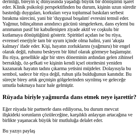
derinliği, bireyin iç dünyasında yaşadığı büyük bir dönüşümü işaret
eder. Klinik psikoloji perspektifinden bu durum, kişinin uzun süredir
bastırdığı duyguları, korkuları veya toplumsal baskıları serbest
bırakma sürecini, yani bir 'duygusal boşalım' evresini temsil eder.
Yağmur, bilinçaltının arındırıcı gücünü simgelerken, dans eylemi bu
arınmanın pasif bir kabullenişten ziyade aktif ve coşkulu bir
kutlamaya dönüştüğünü gösterir. Spiritüel açıdan ise bu rüya,
evrensel enerjiyle tam bir uyum içinde olma halini, yani 'akışta
kalmayı' ifade eder. Kişi, hayatın zorluklarını (yağmuru) bir engel
olarak değil, ruhunu besleyen bir lütuf olarak görmeye başlamıştır.
Bu rüya, genellikle ağır bir stres döneminin ardından gelen zihinsel
berraklığı, öz-şefkati ve kişinin kendi içsel otoritesini yeniden
kazanarak hayatın tadını çıkarma yetisini müjdeler. Dolayısıyla bu
sembol, sadece bir rüya değil, ruhun şifa bulduğunun kanıtıdır. Bu
süreçte birey artık geçmişin gölgelerinden sıyrılmış ve geleceğe
umutla bakmaya hazır hale gelmiştir.
Rüyada biriyle yağmurda dans etmek neye işarettir?
Eğer rüyada bir partnerle dans ediliyorsa, bu durum mevcut
ilişkideki sorunların çözüleceğine, karşılıklı anlayışın artacağına ve
birlikte yaşanacak büyük bir mutluluğa delalet eder.
Bu yazıyı paylaş