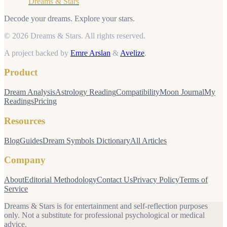
Dreams & Stars
Decode your dreams. Explore your stars.
© 2026 Dreams & Stars.
All rights reserved.
A project backed by
Emre Arslan
&
Avelize
.
Product
Dream Analysis
Astrology Reading
Compatibility
Moon Journal
My
Readings
Pricing
Resources
Blog
Guides
Dream Symbols Dictionary
All Articles
Company
About
Editorial Methodology
Contact Us
Privacy Policy
Terms of
Service
Dreams & Stars is for entertainment and self-reflection purposes
only. Not a substitute for professional psychological or medical
advice.