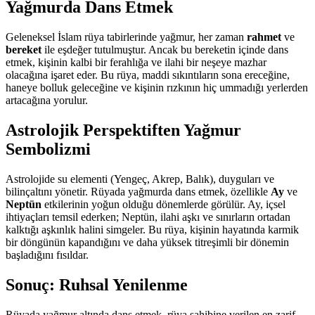
Yağmurda Dans Etmek
Geleneksel İslam rüya tabirlerinde yağmur, her zaman
rahmet
ve
bereket
ile eşdeğer tutulmuştur. Ancak bu bereketin içinde dans
etmek, kişinin kalbi bir ferahlığa ve ilahi bir neşeye mazhar
olacağına işaret eder. Bu rüya, maddi sıkıntıların sona ereceğine,
haneye bolluk geleceğine ve kişinin rızkının hiç ummadığı yerlerden
artacağına yorulur.
Astrolojik Perspektiften Yağmur
Sembolizmi
Astrolojide su elementi (Yengeç, Akrep, Balık), duyguları ve
bilinçaltını yönetir. Rüyada yağmurda dans etmek, özellikle
Ay
ve
Neptün
etkilerinin yoğun olduğu dönemlerde görülür. Ay, içsel
ihtiyaçları temsil ederken; Neptün, ilahi aşkı ve sınırların ortadan
kalktığı aşkınlık halini simgeler. Bu rüya, kişinin hayatında karmik
bir döngünün kapandığını ve daha yüksek titreşimli bir dönemin
başladığını fısıldar.
Sonuç: Ruhsal Yenilenme
Rüyada yağmur altında dans etmek, rüya sahibine verilen en zarif