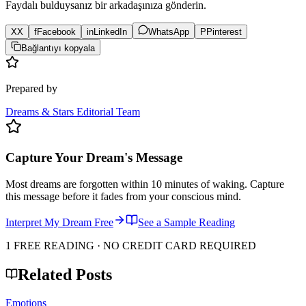
Faydalı bulduysanız bir arkadaşınıza gönderin.
X
X
f
Facebook
in
LinkedIn
WhatsApp
P
Pinterest
Bağlantıyı kopyala
Prepared by
Dreams & Stars Editorial Team
Capture Your Dream's Message
Most dreams are forgotten within 10 minutes of waking. Capture
this message before it fades from your conscious mind.
Interpret My Dream Free
See a Sample Reading
1 FREE READING · NO CREDIT CARD REQUIRED
Related Posts
Emotions