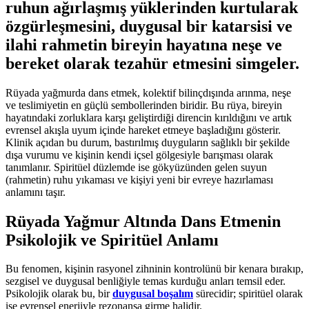
ruhun ağırlaşmış yüklerinden kurtularak
özgürleşmesini, duygusal bir katarsisi ve
ilahi rahmetin bireyin hayatına neşe ve
bereket olarak tezahür etmesini simgeler.
Rüyada yağmurda dans etmek, kolektif bilinçdışında arınma, neşe
ve teslimiyetin en güçlü sembollerinden biridir. Bu rüya, bireyin
hayatındaki zorluklara karşı geliştirdiği direncin kırıldığını ve artık
evrensel akışla uyum içinde hareket etmeye başladığını gösterir.
Klinik açıdan bu durum, bastırılmış duyguların sağlıklı bir şekilde
dışa vurumu ve kişinin kendi içsel gölgesiyle barışması olarak
tanımlanır. Spiritüel düzlemde ise gökyüzünden gelen suyun
(rahmetin) ruhu yıkaması ve kişiyi yeni bir evreye hazırlaması
anlamını taşır.
Rüyada Yağmur Altında Dans Etmenin
Psikolojik ve Spiritüel Anlamı
Bu fenomen, kişinin rasyonel zihninin kontrolünü bir kenara bırakıp,
sezgisel ve duygusal benliğiyle temas kurduğu anları temsil eder.
Psikolojik olarak bu, bir
duygusal boşalım
sürecidir; spiritüel olarak
ise evrensel enerjiyle rezonansa girme halidir.