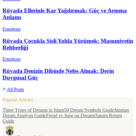
Rüyada Ellerinle Kar Yağdırmak: Güç ve Arınma
Anlamı
Emotions
Rüyada Çocukla Sisli Yolda Yürümek: Masumiyetin
Rehberliği
Emotions
Rüyada Denizin Dibinde Nefes Almak: Derin
Duygusal Güç
All Posts
Popular Articles
Three Types of Dreams in Islam
50 Dream Symbols Guide
Jungian
Dream Analysis Guide
Freud vs Jung on Dreams
Saturn Return
Guide