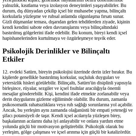
yalnızlık, kısıtlama veya izolasyon deneyimleri yaşayabilirler. Bu
durum, dış dünyadan çekilip içsel bir muhasebe yapma, bilinçaltı
korkularla yüzleşme ve ruhsal anlamda olgunlaşma fırsatı sunar.
Gizli düşmanlar teması, dışarıdan gelen tehditlerden ziyade, kişinin
kendi kendini sabote eden davranışlarını veya bilinçaltındaki
bastırılmış gölgelerini ifade edebilir. Bu konum, bireyi kendi içsel
hapishanelerinden kurtulmaya ve özgürleşmeye teşvik eder.
Psikolojik Derinlikler ve Bilinçaltı
Etkiler
12. evdeki Satürn, bireyin psikolojisi üzerinde derin izler bırakır. Bu
kişilerde genellikle bastırılmış korkular, suçluluk duyguları ve
yetersizlik hisleri görülebilir. Bilinçaltı, Satürn'ün disiplinli yapısıyla
birleşince, rüyalar, sezgiler ve içsel fısıltılar aracılığıyla önemli
mesajlar gönderebilir. Kişi, kendini ifade etmekte zorlanabilir veya
derin duygularını gizleme eğiliminde olabilir. Bu durum, zamanla
psikosomatik rahatsızlıklara veya ruh sağlığı sorunlarına yol açabilir.
Ancak, bu yerleşim aynı zamanda olağanüstü bir empati yeteneği ve
şifacı potansiyeli de taşır. Kendi içsel acılarıyla yüzleşen birey,
başkalarının acılarını daha iyi anlayabilir ve onlara yardım etme
yolunda güçlü bir motivasyon geliştirebilir. Psikolojik olarak bu
yerleşim, gölge çalışması ve içsel arınma için güçlü bir katalizördür.