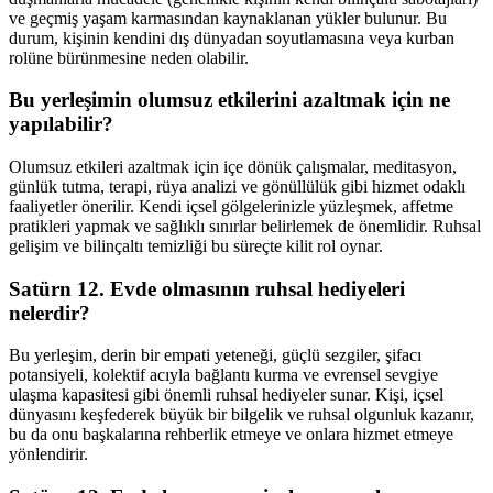
ve geçmiş yaşam karmasından kaynaklanan yükler bulunur. Bu
durum, kişinin kendini dış dünyadan soyutlamasına veya kurban
rolüne bürünmesine neden olabilir.
Bu yerleşimin olumsuz etkilerini azaltmak için ne
yapılabilir?
Olumsuz etkileri azaltmak için içe dönük çalışmalar, meditasyon,
günlük tutma, terapi, rüya analizi ve gönüllülük gibi hizmet odaklı
faaliyetler önerilir. Kendi içsel gölgelerinizle yüzleşmek, affetme
pratikleri yapmak ve sağlıklı sınırlar belirlemek de önemlidir. Ruhsal
gelişim ve bilinçaltı temizliği bu süreçte kilit rol oynar.
Satürn 12. Evde olmasının ruhsal hediyeleri
nelerdir?
Bu yerleşim, derin bir empati yeteneği, güçlü sezgiler, şifacı
potansiyeli, kolektif acıyla bağlantı kurma ve evrensel sevgiye
ulaşma kapasitesi gibi önemli ruhsal hediyeler sunar. Kişi, içsel
dünyasını keşfederek büyük bir bilgelik ve ruhsal olgunluk kazanır,
bu da onu başkalarına rehberlik etmeye ve onlara hizmet etmeye
yönlendirir.