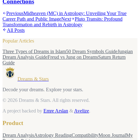
Connections
Previous
Midheaven (MC) in Astrology: Unveiling Your True
Career Path and Public Image
Next
Pluto Transits: Profound
Transformation and Rebirth in Astrology
All Posts
Popular Articles
Three Types of Dreams in Islam
50 Dream Symbols Guide
Jungian
Dream Analysis Guide
Freud vs Jung on Dreams
Saturn Return
Guide
Dreams & Stars
Decode your dreams. Explore your stars.
© 2026 Dreams & Stars.
All rights reserved.
A project backed by
Emre Arslan
&
Avelize
.
Product
Dream Analysis
Astrology Reading
Compatibility
Moon Journal
My