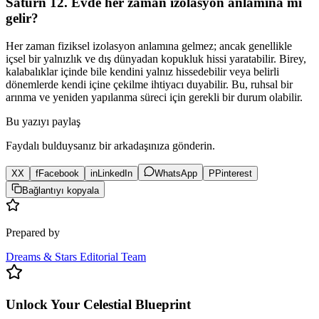
Satürn 12. Evde her zaman izolasyon anlamına mı
gelir?
Her zaman fiziksel izolasyon anlamına gelmez; ancak genellikle
içsel bir yalnızlık ve dış dünyadan kopukluk hissi yaratabilir. Birey,
kalabalıklar içinde bile kendini yalnız hissedebilir veya belirli
dönemlerde kendi içine çekilme ihtiyacı duyabilir. Bu, ruhsal bir
arınma ve yeniden yapılanma süreci için gerekli bir durum olabilir.
Bu yazıyı paylaş
Faydalı bulduysanız bir arkadaşınıza gönderin.
X
X
f
Facebook
in
LinkedIn
WhatsApp
P
Pinterest
Bağlantıyı kopyala
Prepared by
Dreams & Stars Editorial Team
Unlock Your Celestial Blueprint