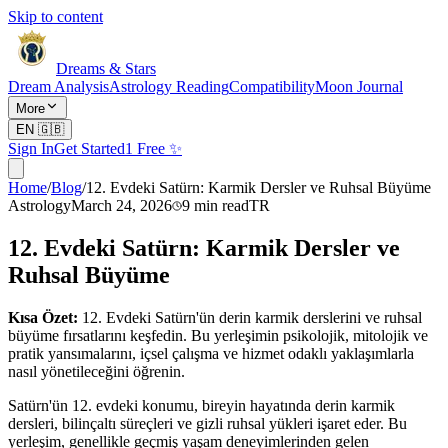
Skip to content
Dreams & Stars
Dream Analysis
Astrology Reading
Compatibility
Moon Journal
More
EN
🇬🇧
Sign In
Get Started
1 Free ✨
Home
/
Blog
/
12. Evdeki Satürn: Karmik Dersler ve Ruhsal Büyüme
Astrology
March 24, 2026
9
min read
TR
12. Evdeki Satürn: Karmik Dersler ve
Ruhsal Büyüme
Kısa Özet:
12. Evdeki Satürn'ün derin karmik derslerini ve ruhsal
büyüme fırsatlarını keşfedin. Bu yerleşimin psikolojik, mitolojik ve
pratik yansımalarını, içsel çalışma ve hizmet odaklı yaklaşımlarla
nasıl yönetileceğini öğrenin.
Satürn'ün 12. evdeki konumu, bireyin hayatında derin karmik
dersleri, bilinçaltı süreçleri ve gizli ruhsal yükleri işaret eder. Bu
yerleşim, genellikle geçmiş yaşam deneyimlerinden gelen