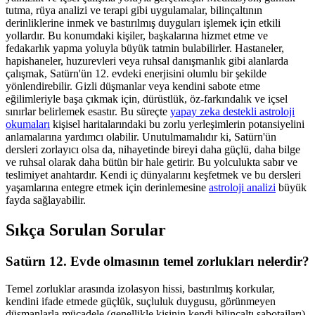
tutma, rüya analizi ve terapi gibi uygulamalar, bilinçaltının
derinliklerine inmek ve bastırılmış duyguları işlemek için etkili
yollardır. Bu konumdaki kişiler, başkalarına hizmet etme ve
fedakarlık yapma yoluyla büyük tatmin bulabilirler. Hastaneler,
hapishaneler, huzurevleri veya ruhsal danışmanlık gibi alanlarda
çalışmak, Satürn'ün 12. evdeki enerjisini olumlu bir şekilde
yönlendirebilir. Gizli düşmanlar veya kendini sabote etme
eğilimleriyle başa çıkmak için, dürüstlük, öz-farkındalık ve içsel
sınırlar belirlemek esastır. Bu süreçte
yapay zeka destekli astroloji
okumaları
kişisel haritalarındaki bu zorlu yerleşimlerin potansiyelini
anlamalarına yardımcı olabilir. Unutulmamalıdır ki, Satürn'ün
dersleri zorlayıcı olsa da, nihayetinde bireyi daha güçlü, daha bilge
ve ruhsal olarak daha bütün bir hale getirir. Bu yolculukta sabır ve
teslimiyet anahtardır. Kendi iç dünyalarını keşfetmek ve bu dersleri
yaşamlarına entegre etmek için derinlemesine
astroloji analizi
büyük
fayda sağlayabilir.
Sıkça Sorulan Sorular
Satürn 12. Evde olmasının temel zorlukları nelerdir?
Temel zorluklar arasında izolasyon hissi, bastırılmış korkular,
kendini ifade etmede güçlük, suçluluk duygusu, görünmeyen
düşmanlarla mücadele (genellikle kişinin kendi bilinçaltı sabotajları)