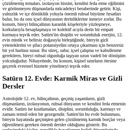
çözülmemiş temaları, izolasyon hissini, kendini feda etme eğilimini
ve görünmeyen düşmanlarla mücadeleyi beraberinde getirir. Kişi,
yalnızlık ve içe dönüklük yoluyla önemli ruhsal büyüme fırsatları
bulur, bu da onu içsel dünyasının derinliklerine inmeye zorlar. Bu
konum, bireyi bilinçaltının karanlık köşeleriyle yüzleşmeye,
korkularıyla hesaplaşmaya ve kolektif acıyla derin bir empati
kurmaya teşvik eder. Satürn'ün disiplin ve sorumluluk enerjisi, 12.
evin mistik ve belirsiz doğasıyla birleştiğinde, bireyin gizli
yeteneklerini ve şifacı potansiyelini ortaya çıkarması için benzersiz
bir yol haritası sunar. Bu süreç, sabır, içsel çalışma ve kabullenme
gerektiren, bireyi ruhsal olgunluğa taşıyan uzun vadeli bir dönüşüm
yolculuğudur. Nihayetinde, bu konum, kişisel sınırların ötesine
geçerek evrensel hizmete yönelmeyi teşvik eder.
Satürn 12. Evde: Karmik Miras ve Gizli
Dersler
Astrolojide 12. ev, bilinçaltının, geçmiş yaşamların, gizli
düşmanların, izolasyonun, ruhsal dünyanın ve kendini feda etmenin
evidir. Satürn ise kısıtlamaları, disiplini, sorumluluğu, karmayı ve
zamanı temsil eden bir gezegendir. Satürn'ün bu evde bulunması,
bireyin hayatında geçmişten gelen çözülmemiş karmik borçlar veya
öğrenilmesi gereken önemli dersler olduğunu gösterir. Bu
yerleşimdeki kişiler, genellikle hayatlarının belirli dönemlerinde