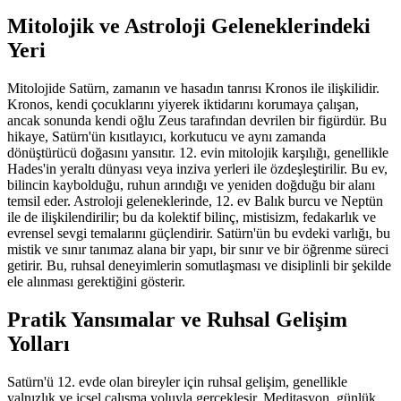
Mitolojik ve Astroloji Geleneklerindeki
Yeri
Mitolojide Satürn, zamanın ve hasadın tanrısı Kronos ile ilişkilidir.
Kronos, kendi çocuklarını yiyerek iktidarını korumaya çalışan,
ancak sonunda kendi oğlu Zeus tarafından devrilen bir figürdür. Bu
hikaye, Satürn'ün kısıtlayıcı, korkutucu ve aynı zamanda
dönüştürücü doğasını yansıtır. 12. evin mitolojik karşılığı, genellikle
Hades'in yeraltı dünyası veya inziva yerleri ile özdeşleştirilir. Bu ev,
bilincin kaybolduğu, ruhun arındığı ve yeniden doğduğu bir alanı
temsil eder. Astroloji geleneklerinde, 12. ev Balık burcu ve Neptün
ile de ilişkilendirilir; bu da kolektif bilinç, mistisizm, fedakarlık ve
evrensel sevgi temalarını güçlendirir. Satürn'ün bu evdeki varlığı, bu
mistik ve sınır tanımaz alana bir yapı, bir sınır ve bir öğrenme süreci
getirir. Bu, ruhsal deneyimlerin somutlaşması ve disiplinli bir şekilde
ele alınması gerektiğini gösterir.
Pratik Yansımalar ve Ruhsal Gelişim
Yolları
Satürn'ü 12. evde olan bireyler için ruhsal gelişim, genellikle
yalnızlık ve içsel çalışma yoluyla gerçekleşir. Meditasyon, günlük