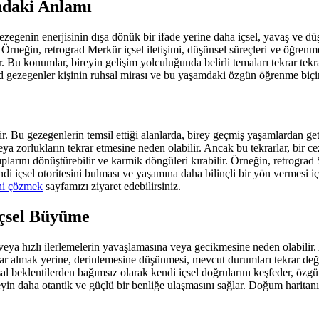
ndaki Anlamı
zegenin enerjisinin dışa dönük bir ifade yerine daha içsel, yavaş ve düşün
 Örneğin, retrograd Merkür içsel iletişimi, düşünsel süreçleri ve öğrenm
r. Bu konumlar, bireyin gelişim yolculuğunda belirli temaları tekrar tekr
grad gezegenler kişinin ruhsal mirası ve bu yaşamdaki özgün öğrenme biçi
rilir. Bu gezegenlerin temsil ettiği alanlarda, birey geçmiş yaşamlardan
veya zorlukların tekrar etmesine neden olabilir. Ancak bu tekrarlar, bir c
lıplarını dönüştürebilir ve karmik döngüleri kırabilir. Örneğin, retrograd 
di içsel otoritesini bulması ve yaşamına daha bilinçli bir yön vermesi i
ini çözmek
sayfamızı ziyaret edebilirsiniz.
İçsel Büyüme
ın veya hızlı ilerlemelerin yavaşlamasına veya gecikmesine neden olabilir
rlar almak yerine, derinlemesine düşünmesi, mevcut durumları tekrar değer
 beklentilerden bağımsız olarak kendi içsel doğrularını keşfeder, özgün 
ireyin daha otantik ve güçlü bir benliğe ulaşmasını sağlar. Doğum haritan