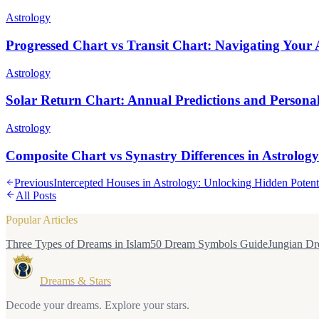
Astrology
Progressed Chart vs Transit Chart: Navigating Your 
Astrology
Solar Return Chart: Annual Predictions and Person
Astrology
Composite Chart vs Synastry Differences in Astrology
Previous
Intercepted Houses in Astrology: Unlocking Hidden Potent
All Posts
Popular Articles
Three Types of Dreams in Islam
50 Dream Symbols Guide
Jungian Dr
Dreams & Stars
Decode your dreams. Explore your stars.