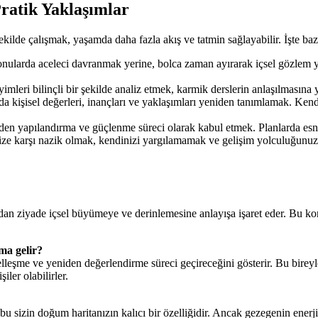
ratik Yaklaşımlar
kilde çalışmak, yaşamda daha fazla akış ve tatmin sağlayabilir. İşte bazı
konularda aceleci davranmak yerine, bolca zaman ayırarak içsel gözl
mleri bilinçli bir şekilde analiz etmek, karmik derslerin anlaşılmasına
rda kişisel değerleri, inançları ve yaklaşımları yeniden tanımlamak. K
niden yapılandırma ve güçlenme süreci olarak kabul etmek. Planlarda e
ize karşı nazik olmak, kendinizi yargılamamak ve gelişim yolculuğunuz
ıdan ziyade içsel büyümeye ve derinlemesine anlayışa işaret eder. Bu ko
ma gelir?
lleşme ve yeniden değerlendirme süreci geçireceğini gösterir. Bu bireyle
ler olabilirler.
 sizin doğum haritanızın kalıcı bir özelliğidir. Ancak gezegenin enerjisi