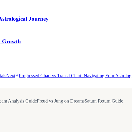
Astrological Journey
al Growth
ials
Next
Progressed Chart vs Transit Chart: Navigating Your Astrolog
eam Analysis Guide
Freud vs Jung on Dreams
Saturn Return Guide