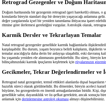
Retrograd Gezegenler ve Doğum Haritası
Doğum haritasında bir gezegenin retrograd (geri hareketli) olması, o ge
konularda bireyin standart dışı bir deneyim yaşayacağı anlamına gelir.
değer yargılarında içsel bir yeniden tanımlama ihtiyacına işaret edebili
ritmine göre ilerlemesi gerektiğini vurgular. Astrolojik olarak, retro
Karmik Dersler ve Tekrarlayan Temalar
Natal retrograd gezegenler genellikle karmik bağlantılarla ilişkilendi
karşılaşabilir. Bu durum, yaşam boyunca belirli kalıpların, ilişkilerin 
temalar aracılığıyla daha derin bir anlayışa ulaşabilir, eski davranış ka
bu yaşamda yeniden ele alınmasını gerektirebilir. Bu süreç, bireyin ken
bilinçaltınızdaki karmik ipuçlarını keşfetmek için
rüyalarınızın gizem
Gecikmeler, Tekrar Değerlendirmeler ve 
Retrograd natal gezegenler, temsil ettikleri alanlarda dışsal başarılar
hazırlık süreci olarak görülmelidir. Bu dönemler, bireyin aceleci kara
büyüme, bu gezegenlerin en önemli armağanlarından biridir. Kişi, dışsal
genellikle sabır, dayanıklılık ve öz-şefkat gerektirir, ancak sonuçta b
anlamak için
derinlemesine astroloji okuması
almayı düşünebilirsiniz.