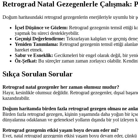
Retrograd Natal Gezegenlerle Çalışmak: P
Doğum haritasındaki retrograd gezegenlerin enerjileriyle uyumlu bir şe
İçsel Düşünce ve Gözlem:
Retrograd gezegenin temsil ettiği 
yapmak bu süreci destekleyebilir.
Geçmişi Değerlendirme:
Tekrarlayan kalıpları ve geçmiş deneyi
Yeniden Tanımlama:
Retrograd gezegenin temsil ettiği alanla
hareket etmek.
Sabır ve Esneklik:
Gecikmeleri bir engel olarak değil, bir ye
Öz-Şefkat:
Bu süreçler zaman zaman zorlayıcı olabilir. Kendin
Sıkça Sorulan Sorular
Retrograd natal gezegenler her zaman olumsuz mudur?
Hayır, kesinlikle olumsuz değildir. Retrograd gezegenler, dışsal başar
kazandırabilir.
Doğum haritamda birden fazla retrograd gezegen olması ne anla
Birden fazla retrograd gezegen, kişinin yaşamında daha yoğun bir içse
dünyalarına odaklanan ve geleneksel yolların dışında bir yol izleyen kişi
Retrograd gezegenin etkisi yaşam boyu devam eder mi?
Evet, natal retrograd gezegenin etkisi yaşam boyu devam eder, çünkü bu