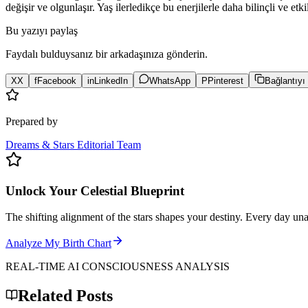
değişir ve olgunlaşır. Yaş ilerledikçe bu enerjilerle daha bilinçli ve etki
Bu yazıyı paylaş
Faydalı bulduysanız bir arkadaşınıza gönderin.
X
X
f
Facebook
in
LinkedIn
WhatsApp
P
Pinterest
Bağlantıyı
Prepared by
Dreams & Stars Editorial Team
Unlock Your Celestial Blueprint
The shifting alignment of the stars shapes your destiny. Every day un
Analyze My Birth Chart
REAL-TIME AI CONSCIOUSNESS ANALYSIS
Related Posts