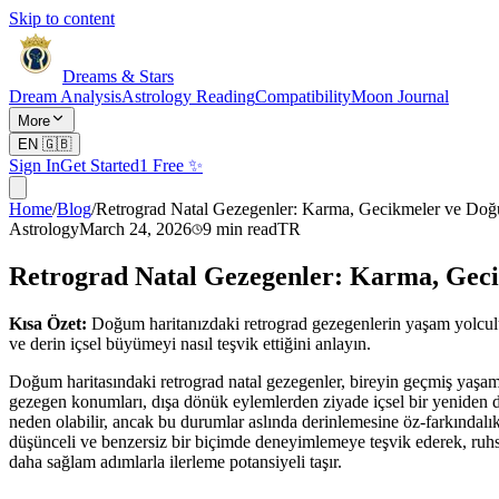
Skip to content
Dreams & Stars
Dream Analysis
Astrology Reading
Compatibility
Moon Journal
More
EN
🇬🇧
Sign In
Get Started
1 Free ✨
Home
/
Blog
/
Retrograd Natal Gezegenler: Karma, Gecikmeler ve Doğu
Astrology
March 24, 2026
9
min read
TR
Retrograd Natal Gezegenler: Karma, Geci
Kısa Özet:
Doğum haritanızdaki retrograd gezegenlerin yaşam yolculuğ
ve derin içsel büyümeyi nasıl teşvik ettiğini anlayın.
Doğum haritasındaki retrograd natal gezegenler, bireyin geçmiş yaşam 
gezegen konumları, dışa dönük eylemlerden ziyade içsel bir yeniden değ
neden olabilir, ancak bu durumlar aslında derinlemesine öz-farkındalık ve
düşünceli ve benzersiz bir biçimde deneyimlemeye teşvik ederek, ruhsal
daha sağlam adımlarla ilerleme potansiyeli taşır.