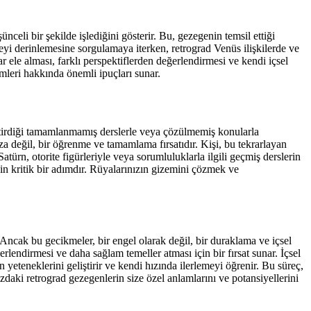
celi bir şekilde işlediğini gösterir. Bu, gezegenin temsil ettiği
eyi derinlemesine sorgulamaya iterken, retrograd Venüs ilişkilerde ve
ar ele alması, farklı perspektiflerden değerlendirmesi ve kendi içsel
mleri hakkında önemli ipuçları sunar.
 getirdiği tamamlanmamış derslerle veya çözülmemiş konularla
eza değil, bir öğrenme ve tamamlama fırsatıdır. Kişi, bu tekrarlayan
Satürn, otorite figürleriyle veya sorumluluklarla ilgili geçmiş derslerin
çin kritik bir adımdır. Rüyalarınızın gizemini çözmek ve
. Ancak bu gecikmeler, bir engel olarak değil, bir duraklama ve içsel
lendirmesi ve daha sağlam temeller atması için bir fırsat sunar. İçsel
yeteneklerini geliştirir ve kendi hızında ilerlemeyi öğrenir. Bu süreç,
ızdaki retrograd gezegenlerin size özel anlamlarını ve potansiyellerini