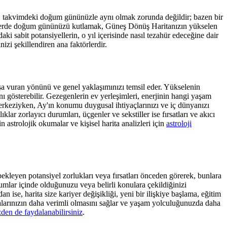
n, takvimdeki doğum gününüzle aynı olmak zorunda değildir; bazen bir
ir yerde doğum gününüzü kutlamak, Güneş Dönüş Haritanızın yükselen
aki sabit potansiyellerin, o yıl içerisinde nasıl tezahür edeceğine dair
izi şekillendiren ana faktörlerdir.
şa vuran yönünü ve genel yaklaşımınızı temsil eder. Yükselenin
nı gösterebilir. Gezegenlerin ev yerleşimleri, enerjinin hangi yaşam
 merkeziyken, Ay'ın konumu duygusal ihtiyaçlarınızı ve iç dünyanızı
klar zorlayıcı durumları, üçgenler ve sekstiller ise fırsatları ve akıcı
 astrolojik okumalar ve kişisel harita analizleri için
astroloji
ekleyen potansiyel zorlukları veya fırsatları önceden görerek, bunlara
rumlar içinde olduğunuzu veya belirli konulara çekildiğinizi
 ise, harita size kariyer değişikliği, yeni bir ilişkiye başlama, eğitim
abalarınızın daha verimli olmasını sağlar ve yaşam yolculuğunuzda daha
zden de faydalanabilirsiniz
.