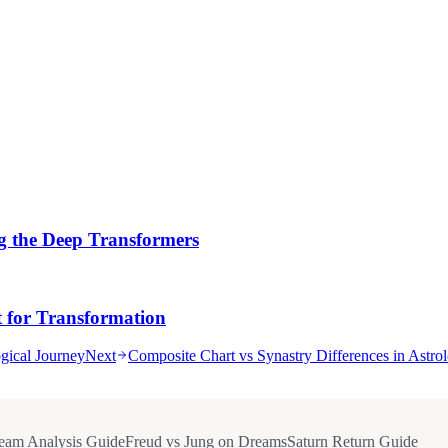
ng the Deep Transformers
t for Transformation
ogical Journey
Next
Composite Chart vs Synastry Differences in Astro
eam Analysis Guide
Freud vs Jung on Dreams
Saturn Return Guide