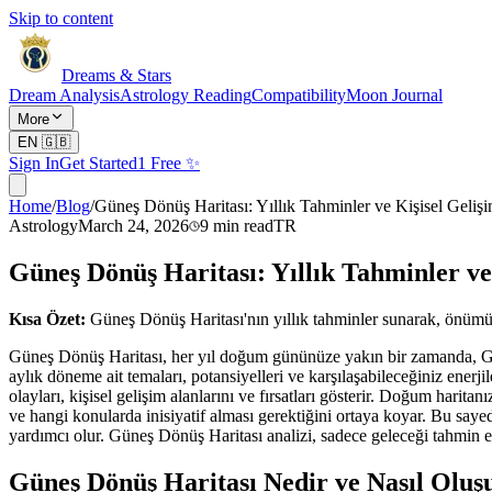
Skip to content
Dreams & Stars
Dream Analysis
Astrology Reading
Compatibility
Moon Journal
More
EN
🇬🇧
Sign In
Get Started
1 Free ✨
Home
/
Blog
/
Güneş Dönüş Haritası: Yıllık Tahminler ve Kişisel Geliş
Astrology
March 24, 2026
9
min read
TR
Güneş Dönüş Haritası: Yıllık Tahminler ve
Kısa Özet:
Güneş Dönüş Haritası'nın yıllık tahminler sunarak, önümüzd
Güneş Dönüş Haritası, her yıl doğum gününüze yakın bir zamanda, Güne
aylık döneme ait temaları, potansiyelleri ve karşılaşabileceğiniz enerj
olayları, kişisel gelişim alanlarını ve fırsatları gösterir. Doğum har
ve hangi konularda inisiyatif alması gerektiğini ortaya koyar. Bu sayed
yardımcı olur. Güneş Dönüş Haritası analizi, sadece geleceği tahmin et
Güneş Dönüş Haritası Nedir ve Nasıl Oluş