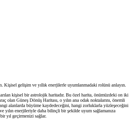
. Kişisel gelişim ve yıllık enerjilerle uyumlanmadaki rolünü anlayın.
n kişisel bir astrolojik haritadır. Bu özel harita, önümüzdeki on iki
r araç olan Güneş Dönüş Haritası, o yılın ana odak noktalarını, önemli
r hangi alanlarda büyüme kaydedeceğini, hangi zorluklarla yüzleşeceğini
ve yılın enerjileriyle daha bilinçli bir şekilde uyum sağlamanıza
ir yıl geçirmenizi sağlar.