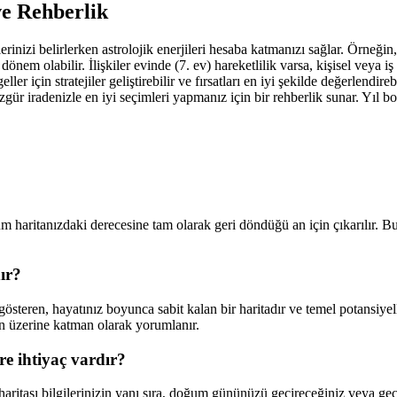
ve Rehberlik
inizi belirlerken astrolojik enerjileri hesaba katmanızı sağlar. Örneğin
önem olabilir. İlişkiler evinde (7. ev) hareketlilik varsa, kişisel veya iş
eller için stratejiler geliştirebilir ve fırsatları en iyi şekilde değerlend
özgür iradenizle en iyi seçimleri yapmanız için bir rehberlik sunar. Yıl b
haritanızdaki derecesine tam olarak geri döndüğü an için çıkarılır. 
ır?
teren, hayatınız boyunca sabit kalan bir haritadır ve temel potansiyelle
nın üzerine katman olarak yorumlanır.
e ihtiyaç vardır?
tası bilgilerinizin yanı sıra, doğum gününüzü geçireceğiniz veya geçird