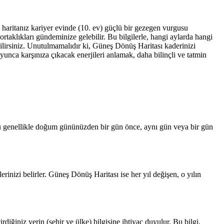
, haritanız kariyer evinde (10. ev) güçlü bir gezegen vurgusu
 ortaklıkları gündeminize gelebilir. Bu bilgilerle, hangi aylarda hangi
irebilirsiniz. Unutulmamalıdır ki, Güneş Dönüş Haritası kaderinizi
oyunca karşınıza çıkacak enerjileri anlamak, daha bilinçli ve tatmin
Bu genellikle doğum gününüzden bir gün önce, aynı gün veya bir gün
rinizi belirler. Güneş Dönüş Haritası ise her yıl değişen, o yılın
iğiniz yerin (şehir ve ülke) bilgisine ihtiyaç duyulur. Bu bilgi,