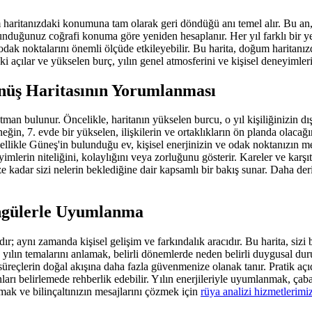
 haritanızdaki konumuna tam olarak geri döndüğü anı temel alır. Bu a
bulunduğunuz coğrafi konuma göre yeniden hesaplanır. Her yıl farklı b
 odak noktalarını önemli ölçüde etkileyebilir. Bu harita, doğum haritanızd
ki açılar ve yükselen burç, yılın genel atmosferini ve kişisel deneyimlerin
önüş Haritasının Yorumlanması
an bulunur. Öncelikle, haritanın yükselen burcu, o yıl kişiliğinizin dı
ğin, 7. evde bir yükselen, ilişkilerin ve ortaklıkların ön planda olacağı
 Özellikle Güneş'in bulunduğu ev, kişisel enerjinizin ve odak noktanızın
imlerin niteliğini, kolaylığını veya zorluğunu gösterir. Kareler ve karşıtlı
e kadar sizi nelerin beklediğine dair kapsamlı bir bakış sunar. Daha derin
Döngülerle Uyumlanma
 aynı zamanda kişisel gelişim ve farkındalık aracıdır. Bu harita, sizi b
k, yılın temalarını anlamak, belirli dönemlerde neden belirli duygusal du
reçlerin doğal akışına daha fazla güvenmenize olanak tanır. Pratik açıdan
nları belirlemede rehberlik edebilir. Yılın enerjileriyle uyumlanmak, ç
ırmak ve bilinçaltınızın mesajlarını çözmek için
rüya analizi hizmetlerimi