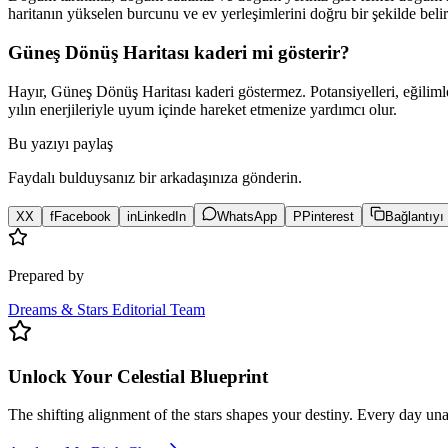
haritanın yükselen burcunu ve ev yerleşimlerini doğru bir şekilde belirl
Güneş Dönüş Haritası kaderi mi gösterir?
Hayır, Güneş Dönüş Haritası kaderi göstermez. Potansiyelleri, eğilimleri
yılın enerjileriyle uyum içinde hareket etmenize yardımcı olur.
Bu yazıyı paylaş
Faydalı bulduysanız bir arkadaşınıza gönderin.
X
X
f
Facebook
in
LinkedIn
WhatsApp
P
Pinterest
Bağlantıyı
Prepared by
Dreams & Stars Editorial Team
Unlock Your Celestial Blueprint
The shifting alignment of the stars shapes your destiny. Every day un