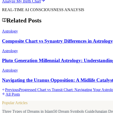
Analyze My Birth Chart
REAL-TIME AI CONSCIOUSNESS ANALYSIS
Related Posts
Astrology
Composite Chart vs Synastry Differences in Astrology
Astrology
Pluto Generation Millennial Astrology: Understandi
Astrology
Navigating the Uranus Opposition: A Midlife Catalys
Previous
Progressed Chart vs Transit Chart: Navigating Your Astrol
All Posts
Popular Articles
Three Types of Dreams in Islam
50 Dream Symbols Guide
Jungian Dr