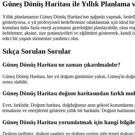
Güneş Dönüş Haritası ile Yıllık Planlama 
Yıllık planlamanızı Güneş Dönüş Haritası'nın ışığında yapmak, hedefler
gösteriyorsa, o yıl profesyonel hedeflerinize odaklanmak için ideal bir d
konulara daha fazla enerji ayırmanız gerektiğini planlayabilir, olası eng
belirlemez; aksine, size potansiyelleri ve eğilimleri göstererek, kendi 
edici bir yaşam sürmenize yardımcı olur.
Sıkça Sorulan Sorular
Güneş Dönüş Haritası ne zaman çıkarılmalıdır?
Güneş Dönüş Haritası, her yıl doğum gününüze yakın, Güneş'in doğum 
sonra olabilir.
Güneş Dönüş Haritası doğum haritasından farklı mıd
Evet, farklıdır. Doğum haritası, doğduğunuz anın göksel konumlarını gös
temalarını ve enerjilerini gösteren yıllık bir haritadır. Doğum haritası
Güneş Dönüş Haritası yorumlatmak için hangi bilgiler
Doğum tarihiniz, doğum saatiniz ve doğum yeriniz gibi temel doğum hari