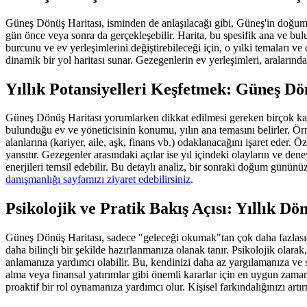
Güneş Dönüş Haritası, isminden de anlaşılacağı gibi, Güneş'in doğum
gün önce veya sonra da gerçekleşebilir. Harita, bu spesifik ana ve 
burcunu ve ev yerleşimlerini değiştirebileceği için, o yılki temaları ve
dinamik bir yol haritası sunar. Gezegenlerin ev yerleşimleri, aralarında
Yıllık Potansiyelleri Keşfetmek: Güneş D
Güneş Dönüş Haritası yorumlarken dikkat edilmesi gereken birçok katm
bulunduğu ev ve yöneticisinin konumu, yılın ana temasını belirler. Örne
alanlarına (kariyer, aile, aşk, finans vb.) odaklanacağını işaret eder.
yansıtır. Gezegenler arasındaki açılar ise yıl içindeki olayların ve deney
enerjileri temsil edebilir. Bu detaylı analiz, bir sonraki doğum gününüz
danışmanlığı sayfamızı ziyaret edebilirsiniz
.
Psikolojik ve Pratik Bakış Açısı: Yıllık 
Güneş Dönüş Haritası, sadece "geleceği okumak"tan çok daha fazlasıdır;
daha bilinçli bir şekilde hazırlanmanıza olanak tanır. Psikolojik olara
anlamanıza yardımcı olabilir. Bu, kendinizi daha az yargılamanıza ve sü
alma veya finansal yatırımlar gibi önemli kararlar için en uygun zama
proaktif bir rol oynamanıza yardımcı olur. Kişisel farkındalığınızı art