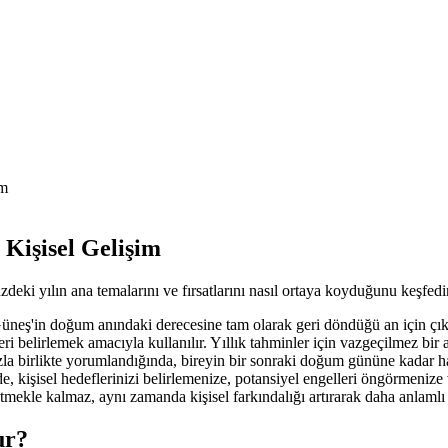
im
 Kişisel Gelişim
eki yılın ana temalarını ve fırsatlarını nasıl ortaya koyduğunu keşfedin
ş'in doğum anındaki derecesine tam olarak geri döndüğü an için çıkarıla
ileri belirlemek amacıyla kullanılır. Yıllık tahminler için vazgeçilmez bi
itanızla birlikte yorumlandığında, bireyin bir sonraki doğum gününe kada
e, kişisel hedeflerinizi belirlemenize, potansiyel engelleri öngörmenize 
mekle kalmaz, aynı zamanda kişisel farkındalığı artırarak daha anlamlı b
ur?