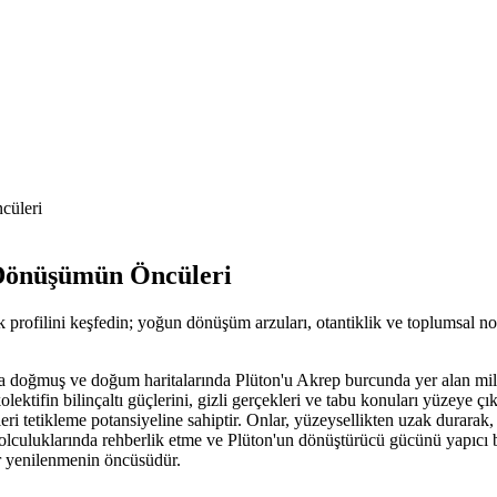
cüleri
 Dönüşümün Öncüleri
ik profilini keşfedin; yoğun dönüşüm arzuları, otantiklik ve toplumsal 
nda doğmuş ve doğum haritalarında Plüton'u Akrep burcunda yer alan mil
lektifin bilinçaltı güçlerini, gizli gerçekleri ve tabu konuları yüzeye çı
ri tetikleme potansiyeline sahiptir. Onlar, yüzeysellikten uzak durarak
m yolculuklarında rehberlik etme ve Plüton'un dönüştürücü gücünü yapıcı
ir yenilenmenin öncüsüdür.