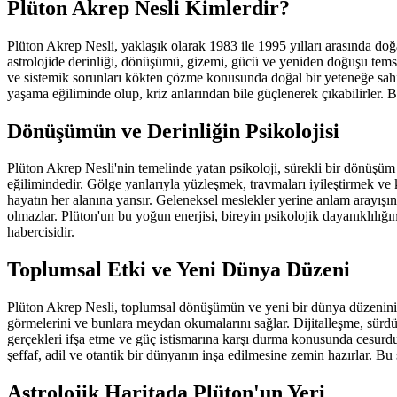
Plüton Akrep Nesli Kimlerdir?
Plüton Akrep Nesli, yaklaşık olarak 1983 ile 1995 yılları arasında 
astrolojide derinliği, dönüşümü, gizemi, gücü ve yeniden doğuşu temsi
ve sistemik sorunları kökten çözme konusunda doğal bir yeteneğe sahip
yaşama eğiliminde olup, kriz anlarından bile güçlenerek çıkabilirler. B
Dönüşümün ve Derinliğin Psikolojisi
Plüton Akrep Nesli'nin temelinde yatan psikoloji, sürekli bir dönüşüm 
eğilimindedir. Gölge yanlarıyla yüzleşmek, travmaları iyileştirmek ve
hayatın her alanına yansır. Geleneksel meslekler yerine anlam arayışında
olmazlar. Plüton'un bu yoğun enerjisi, bireyin psikolojik dayanıklılığ
habercisidir.
Toplumsal Etki ve Yeni Dünya Düzeni
Plüton Akrep Nesli, toplumsal dönüşümün ve yeni bir dünya düzeninin m
görmelerini ve bunlara meydan okumalarını sağlar. Dijitalleşme, sürdürü
gerçekleri ifşa etme ve güç istismarına karşı durma konusunda cesurdurl
şeffaf, adil ve otantik bir dünyanın inşa edilmesine zemin hazırlar. Bu 
Astrolojik Haritada Plüton'un Yeri