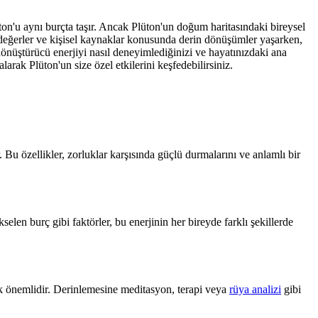
üton'u aynı burçta taşır. Ancak Plüton'un doğum haritasındaki bireysel
di değerler ve kişisel kaynaklar konusunda derin dönüşümler yaşarken,
 dönüştürücü enerjiyi nasıl deneyimlediğinizi ve hayatınızdaki ana
alarak Plüton'un size özel etkilerini keşfedebilirsiniz.
. Bu özellikler, zorluklar karşısında güçlü durmalarını ve anlamlı bir
selen burç gibi faktörler, bu enerjinin her bireyde farklı şekillerde
ak önemlidir. Derinlemesine meditasyon, terapi veya
rüya analizi
gibi