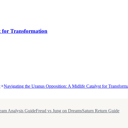
t for Transformation
t
Navigating the Uranus Opposition: A Midlife Catalyst for Transform
eam Analysis Guide
Freud vs Jung on Dreams
Saturn Return Guide