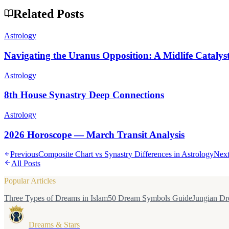
Related Posts
Astrology
Navigating the Uranus Opposition: A Midlife Catalys
Astrology
8th House Synastry Deep Connections
Astrology
2026 Horoscope — March Transit Analysis
Previous
Composite Chart vs Synastry Differences in Astrology
Nex
All Posts
Popular Articles
Three Types of Dreams in Islam
50 Dream Symbols Guide
Jungian Dr
Dreams & Stars