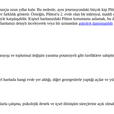
 burçta uzun yıllar kalır. Bu nedenle, aynı jenerasyondaki birçok kişi Pl
göre farklılık gösterir. Örneğin, Plüton'u 2. evde olan bir milenyal, mad
eriyle karşılaşabilir. Kişisel haritanızdaki Plüton konumunu anlamak, bu
haritanızı detaylı inceleyerek veya bir uzmandan
astroloji danışmanlığı
arayışı ve toplumsal değişim yaratma potansiyeli gibi özelliklere sahiptir
l haritada hangi evde yer aldığı, diğer gezegenlerle yaptığı açılar ve yük
nlarla çalışma, psikolojik destek ve içsel dönüşüm süreçlerine açık olm