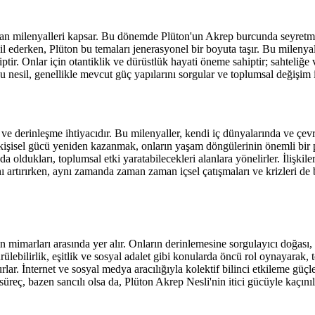
doğan milenyalleri kapsar. Bu dönemde Plüton'un Akrep burcunda seyret
l ederken, Plüton bu temaları jenerasyonel bir boyuta taşır. Bu milenya
tir. Onlar için otantiklik ve dürüstlük hayati öneme sahiptir; sahteliğ
u nesil, genellikle mevcut güç yapılarını sorgular ve toplumsal değişim i
ve derinleşme ihtiyacıdır. Bu milenyaller, kendi iç dünyalarında ve çevr
 kişisel gücü yeniden kazanmak, onların yaşam döngülerinin önemli bir p
 oldukları, toplumsal etki yaratabilecekleri alanlara yönelirler. İlişkile
ını artırırken, aynı zamanda zaman zaman içsel çatışmaları ve krizleri de
imarları arasında yer alır. Onların derinlemesine sorgulayıcı doğası, 
lebilirlik, eşitlik ve sosyal adalet gibi konularda öncü rol oynayarak, t
ar. İnternet ve sosyal medya aracılığıyla kolektif bilinci etkileme güçle
süreç, bazen sancılı olsa da, Plüton Akrep Nesli'nin itici gücüyle kaçınılm