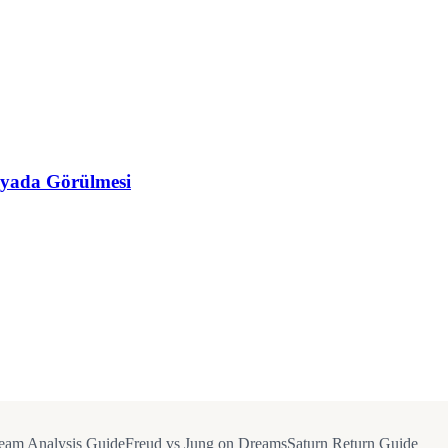
yada Görülmesi
eam Analysis Guide
Freud vs Jung on Dreams
Saturn Return Guide