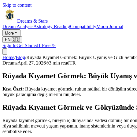
Skip to content
Dreams & Stars
Dream Analysis
Astrology Reading
Compatibility
Moon Journal
More
EN
🇬🇧
Sign In
Get Started
1 Free ✨
Home
/
Blog
/
Rüyada Kıyamet Görmek: Büyük Uyanış ve Gizli Sembo
Dreams
April 27, 2026
3
min read
TR
Rüyada Kıyamet Görmek: Büyük Uyanış ve
Kısa Özet:
Rüyada kıyamet görmek, ruhun radikal bir dönüşüm sürecin
büyük paradigma değişimlerini müjdeler.
Rüyada Kıyamet Görmek ve Gökyüzünde S
Rüyada kıyamet görmek, bireyin iç dünyasında vadesi dolmuş bir dönem
rüya sahibinin mevcut yaşam yapısının, inanç sistemlerinin veya duygusa
sembolize eder.