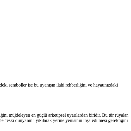
i semboller ise bu uyanışın ilahi rehberliğini ve hayatınızdaki
i müjdeleyen en güçlü arketipsel uyarılardan biridir. Bu tür rüyalar,
de "eski dünyanın" yıkılarak yerine yenisinin inşa edilmesi gerektiğini