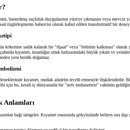
r?
ini, bastırılmış suçluluk duygularının yüzeye çıkmasını veya mevcut y
sal özgürleşmenin habercisi olarak kabul edilen transformatif bir deney
etipi
n kökenine sadık kalarak bir "ifşaat" veya "örtünün kalkması" olarak y
nçaltında kıyamet, insanlığın ortak hafızasındaki büyük yıkım ve yeniden
ölmeden yeni benlik doğamaz.
embolizmi
eleneklerinde kıyamet, mutlak adaletin tecelli etmesiyle ilişkilendiril
i için bu, kendi iç dünyasında bir "nefs muhasebesi" vaktinin geldiğini
k Anlamları
a kurulan bağı simgeler. Kıyamet esnasında gökyüzünde beliren sıra dışı
tamamen tersine dönmesi ve radikal bir paradigma değişimi.