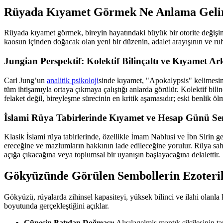
Rüyada Kıyamet Görmek Ne Anlama Geli
Rüyada kıyamet görmek, bireyin hayatındaki büyük bir otorite değişim
kaosun içinden doğacak olan yeni bir düzenin, adalet arayışının ve ruh
Jungian Perspektif: Kolektif Bilinçaltı ve Kıyamet Ark
Carl Jung’un
analitik psikoloji
sinde kıyamet, "Apokalypsis" kelimesini
tüm ihtişamıyla ortaya çıkmaya çalıştığı anlarda görülür. Kolektif bili
felaket değil, bireyleşme sürecinin en kritik aşamasıdır; eski benlik 
İslami Rüya Tabirlerinde Kıyamet ve Hesap Günü S
Klasik İslami rüya tabirlerinde, özellikle İmam Nablusi ve İbn Sirin g
ereceğine ve mazlumların hakkının iade edileceğine yorulur. Rüya sahib
açığa çıkacağına veya toplumsal bir uyanışın başlayacağına delalettir.
Gökyüzünde Görülen Sembollerin Ezoteri
Gökyüzü, rüyalarda zihinsel kapasiteyi, yüksek bilinci ve ilahi olanl
boyutunda gerçekleştiğini açıklar.
Güneşin Batıdan Doğması:
Alışılagelmiş mantık silsilesinin 