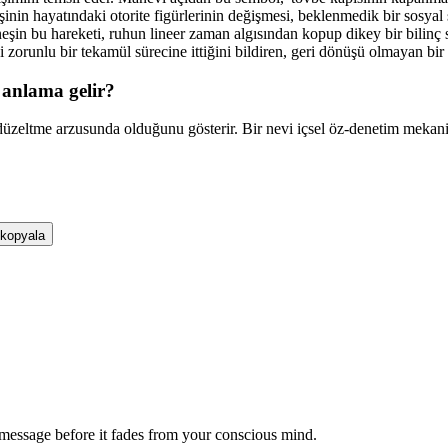
inin hayatındaki otorite figürlerinin değişmesi, beklenmedik bir sosyal 
eşin bu hareketi, ruhun lineer zaman algısından kopup dikey bir bilinç 
 zorunlu bir tekamül sürecine ittiğini bildiren, geri dönüşü olmayan bir 
anlama gelir?
ı düzeltme arzusunda olduğunu gösterir. Bir nevi içsel öz-denetim mekan
 kopyala
message before it fades from your conscious mind.