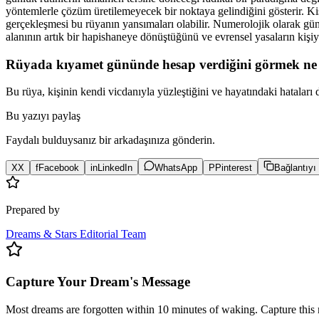
yöntemlerle çözüm üretilemeyecek bir noktaya gelindiğini gösterir. Kiş
gerçekleşmesi bu rüyanın yansımaları olabilir. Numerolojik olarak gün
alanının artık bir hapishaneye dönüştüğünü ve evrensel yasaların kişiyi
Rüyada kıyamet gününde hesap verdiğini görmek ne 
Bu rüya, kişinin kendi vicdanıyla yüzleştiğini ve hayatındaki hatalar
Bu yazıyı paylaş
Faydalı bulduysanız bir arkadaşınıza gönderin.
X
X
f
Facebook
in
LinkedIn
WhatsApp
P
Pinterest
Bağlantıyı
Prepared by
Dreams & Stars Editorial Team
Capture Your Dream's Message
Most dreams are forgotten within 10 minutes of waking. Capture this 