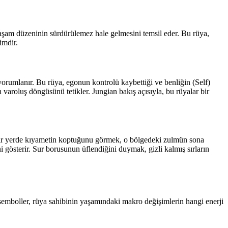
aşam düzeninin sürdürülemez hale gelmesini temsil eder. Bu rüya,
imdir.
orumlanır. Bu rüya, egonun kontrolü kaybettiği ve benliğin (Self)
 varoluş döngüsünü tetikler. Jungian bakış açısıyla, bu rüyalar bir
ir. Bir yerde kıyametin koptuğunu görmek, o bölgedeki zulmün sona
 gösterir. Sur borusunun üflendiğini duymak, gizli kalmış sırların
 semboller, rüya sahibinin yaşamındaki makro değişimlerin hangi enerji