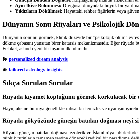
Ayın İkiye Bölünmesi:
Duygusal dünyadaki büyük bir yarılma v
Yıldızların Dökülmesi:
Hayattaki rehber figürlerin veya güven
Dünyanın Sonu Rüyaları ve Psikolojik Dö
Dünyanın sonunu görmek, klinik düzeyde bir "psikolojik ölüm" evresidir.
dökme çabasını yansıtan birer katarsis mekanizmasıdır. Eğer rüyada bu
Felaket, aslında yeni bir inşanın ilk adımıdır.
💫
personalized dream analysis
💫
tailored astrology insights
Sıkça Sorulan Sorular
Rüyada kıyamet koptuğunu görmek korkulacak bi
Hayır, aksine bu rüya genellikle ruhsal bir temizlik ve uyanışın işaretid
Rüyada gökyüzünde güneşin batıdan doğması neyi s
Rüyada güneşin batıdan doğması, ezoterik ve İslami rüya tabirlerinde en
günlük rutinlerin tamamen tersine döneceği radikal bir paradigma değiş