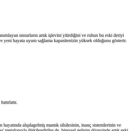
ımlayan unsurların artık işlevini yitirdiğini ve ruhun bu eski deriyi
) ve yeni hayata uyum sağlama kapasitenizin yüksek olduğunu gösterir.
atırlatır.
 hayatında alışılagelmiş mantık silsilesinin, inanç sistemlerinin ve
 metaforuyla ilişkilendirilse de, bireysel gelişim düzeyinde artık eski