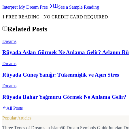
Interpret My Dream Free
See a Sample Reading
1 FREE READING · NO CREDIT CARD REQUIRED
Related Posts
Dreams
Rüyada Aslan Görmek Ne Anlama Gelir? Aslanın Rü
Dreams
Rüyada Güneş Yanığı: Tükenmişlik ve Aşırı Stres
Dreams
Rüyada Bahar Yağmuru Görmek Ne Anlama Gelir?
All Posts
Popular Articles
Three Types of Dreams in Islam
50 Dream Symbols Guide
Jungian Dr