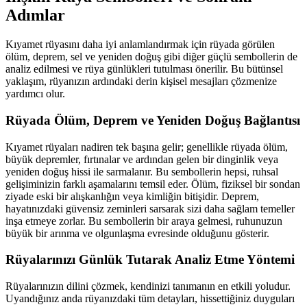
Adımlar
Kıyamet rüyasını daha iyi anlamlandırmak için rüyada görülen
ölüm, deprem, sel ve yeniden doğuş gibi diğer güçlü sembollerin de
analiz edilmesi ve rüya günlükleri tutulması önerilir. Bu bütünsel
yaklaşım, rüyanızın ardındaki derin kişisel mesajları çözmenize
yardımcı olur.
Rüyada Ölüm, Deprem ve Yeniden Doğuş Bağlantısı
Kıyamet rüyaları nadiren tek başına gelir; genellikle rüyada ölüm,
büyük depremler, fırtınalar ve ardından gelen bir dinginlik veya
yeniden doğuş hissi ile sarmalanır. Bu sembollerin hepsi, ruhsal
gelişiminizin farklı aşamalarını temsil eder. Ölüm, fiziksel bir sondan
ziyade eski bir alışkanlığın veya kimliğin bitişidir. Deprem,
hayatınızdaki güvensiz zeminleri sarsarak sizi daha sağlam temeller
inşa etmeye zorlar. Bu sembollerin bir araya gelmesi, ruhunuzun
büyük bir arınma ve olgunlaşma evresinde olduğunu gösterir.
Rüyalarınızı Günlük Tutarak Analiz Etme Yöntemi
Rüyalarınızın dilini çözmek, kendinizi tanımanın en etkili yoludur.
Uyandığınız anda rüyanızdaki tüm detayları, hissettiğiniz duyguları