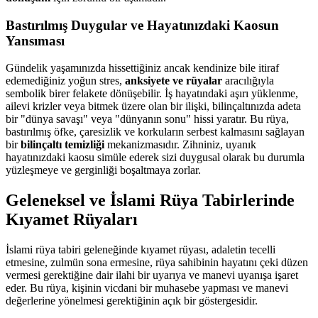
Bastırılmış Duygular ve Hayatınızdaki Kaosun
Yansıması
Gündelik yaşamınızda hissettiğiniz ancak kendinize bile itiraf
edemediğiniz yoğun stres,
anksiyete ve rüyalar
aracılığıyla
sembolik birer felakete dönüşebilir. İş hayatındaki aşırı yüklenme,
ailevi krizler veya bitmek üzere olan bir ilişki, bilinçaltınızda adeta
bir "dünya savaşı" veya "dünyanın sonu" hissi yaratır. Bu rüya,
bastırılmış öfke, çaresizlik ve korkuların serbest kalmasını sağlayan
bir
bilinçaltı temizliği
mekanizmasıdır. Zihniniz, uyanık
hayatınızdaki kaosu simüle ederek sizi duygusal olarak bu durumla
yüzleşmeye ve gerginliği boşaltmaya zorlar.
Geleneksel ve İslami Rüya Tabirlerinde
Kıyamet Rüyaları
İslami rüya tabiri geleneğinde kıyamet rüyası, adaletin tecelli
etmesine, zulmün sona ermesine, rüya sahibinin hayatını çeki düzen
vermesi gerektiğine dair ilahi bir uyarıya ve manevi uyanışa işaret
eder. Bu rüya, kişinin vicdani bir muhasebe yapması ve manevi
değerlerine yönelmesi gerektiğinin açık bir göstergesidir.