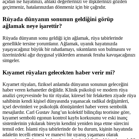
açıdan ise hayatınızı, ahlaki değerlerinizi ve ilişkilerinizi gözden
geçirmeniz, hatalarınızdan dönmeniz için bir çağrıdır.
Rüyada dünyanın sonunun geldiğini görüp
ağlamak neye işarettir?
Rüyada dünyanın sonu geldiği için ağlamak, rüya tabirlerinde
genellikle tersine yorumlanır. Ağlamak, uyanık hayatınızda
yaşayacağınız büyük bir rahatlamayı, sıkıntıların son bulmasını ve
üzerinizdeki ağır duygusal yüklerden arınarak feraha kavuşacağınızı
simgeler.
Kıyamet rüyaları gelecekten haber verir mi?
Kıyamet rüyaları, fiziksel anlamda dünyanın sonunun geleceğini
haber veren kehanetler değildir. Klinik psikoloji ve modern rüya
analizi çerçevesinde bu tür rüyalar, küresel bir felaketten ziyade rüya
sahibinin kendi kişisel dünyasında yaşanacak radikal değişimleri,
içsel devrimleri ve psikolojik dönüşümleri haber veren sembolik
mesajlardır. Carl Gustav Jung’un kolektif bilinçdışı teorisine göre,
kıyamet sembolü egonun kontrol kaybı korkusunu ve eski inanç
sistemlerinin yıkılarak bireyin kendini yeniden inşa etme sürecini
temsil eder. İslami rüya tabirlerinde de bu durum, kişinin hayatında
adaletin tecelli etmesi ve manevi bir uyanış yaşaması olarak