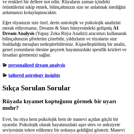
ve renkleri bir deftere not edin. Rüyaların zaman içindeki
örüntülerini takip etmek, bilinçaltınızın size ne anlatmak istediğini
anlamanızı kolaylaştıracaktır.
Eğer rüyanızın size özel, derin astrolojik ve psikolojik analizini
merak ediyorsanız, Dreams & Stars bünyesindeki gelişmiş
AI
Dream Analysis
(Yapay Zeka Rüya Analizi) aracımızı kullanarak
bilinçaltınızın şifrelerini çözebilir, yıldızların ve rüyaların size
fısıldadığı mesajları netleştirebilirsiniz. Kişiselleştirilmiş bir analiz,
genel yorumların ötesine geçerek hayatınızdaki spesifik krizleri ve
fırsatları görmenizi sağlar.
💫
personalized dream analysis
💫
tailored astrology insights
Sıkça Sorulan Sorular
Rüyada kıyamet koptuğunu görmek bir uyarı
mıdır?
Evet, bu rüya hem psikolojik hem de manevi açıdan güçlü bir
uyarıdır. Psikolojik olarak hayatınızdaki aşırı stres ve anksiyete
seviyesinin tolere edilemez bir noktaya geldiğini gösterir. Manevi