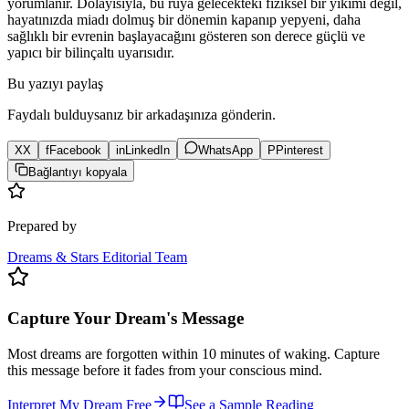
yorumlanır. Dolayısıyla, bu rüya gelecekteki fiziksel bir yıkımı değil,
hayatınızda miadı dolmuş bir dönemin kapanıp yepyeni, daha
sağlıklı bir evrenin başlayacağını gösteren son derece güçlü ve
yapıcı bir bilinçaltı uyarısıdır.
Bu yazıyı paylaş
Faydalı bulduysanız bir arkadaşınıza gönderin.
X
X
f
Facebook
in
LinkedIn
WhatsApp
P
Pinterest
Bağlantıyı kopyala
Prepared by
Dreams & Stars Editorial Team
Capture Your Dream's Message
Most dreams are forgotten within 10 minutes of waking. Capture
this message before it fades from your conscious mind.
Interpret My Dream Free
See a Sample Reading