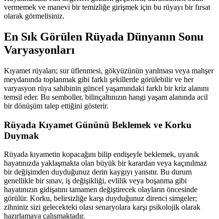
vermemek ve manevi bir temizliğe girişmek için bu rüyayı bir fırsat
olarak görmelisiniz.
En Sık Görülen Rüyada Dünyanın Sonu
Varyasyonları
Kıyamet rüyaları; sur üflenmesi, gökyüzünün yarılması veya mahşer
meydanında toplanmak gibi farklı şekillerde görülebilir ve her
varyasyon rüya sahibinin güncel yaşamındaki farklı bir kriz alanını
temsil eder. Bu semboller, bilinçaltınızın hangi yaşam alanında acil
bir dönüşüm talep ettiğini gösterir.
Rüyada Kıyamet Gününü Beklemek ve Korku
Duymak
Rüyada kıyametin kopacağını bilip endişeyle beklemek, uyanık
hayatınızda yaklaşmakta olan büyük bir karardan veya kaçınılmaz
bir değişimden duyduğunuz derin kaygıyı yansıtır. Bu durum
genellikle bir sınav, iş değişikliği, evlilik veya boşanma gibi
hayatınızın gidişatını tamamen değiştirecek olayların öncesinde
görülür. Korku, belirsizliğe karşı duyduğunuz direnci simgeler;
zihniniz sizi gelecekteki olası senaryolara karşı psikolojik olarak
hazırlamaya çalışmaktadır.