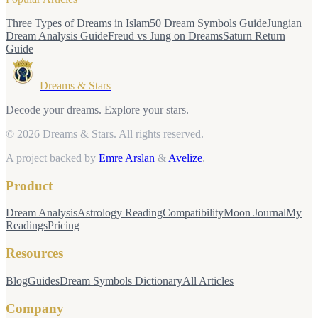
Three Types of Dreams in Islam
50 Dream Symbols Guide
Jungian
Dream Analysis Guide
Freud vs Jung on Dreams
Saturn Return
Guide
Dreams & Stars
Decode your dreams. Explore your stars.
© 2026 Dreams & Stars.
All rights reserved.
A project backed by
Emre Arslan
&
Avelize
.
Product
Dream Analysis
Astrology Reading
Compatibility
Moon Journal
My
Readings
Pricing
Resources
Blog
Guides
Dream Symbols Dictionary
All Articles
Company