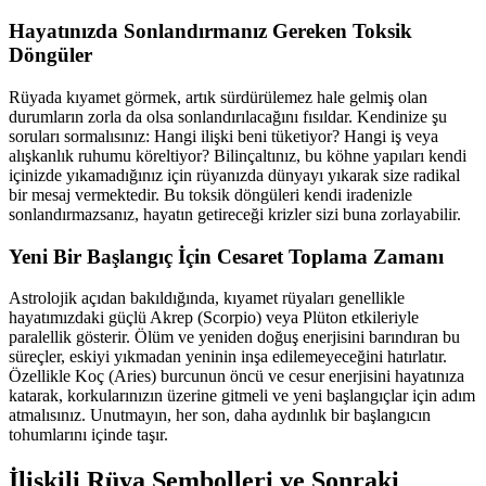
Hayatınızda Sonlandırmanız Gereken Toksik
Döngüler
Rüyada kıyamet görmek, artık sürdürülemez hale gelmiş olan
durumların zorla da olsa sonlandırılacağını fısıldar. Kendinize şu
soruları sormalısınız: Hangi ilişki beni tüketiyor? Hangi iş veya
alışkanlık ruhumu köreltiyor? Bilinçaltınız, bu köhne yapıları kendi
içinizde yıkamadığınız için rüyanızda dünyayı yıkarak size radikal
bir mesaj vermektedir. Bu toksik döngüleri kendi iradenizle
sonlandırmazsanız, hayatın getireceği krizler sizi buna zorlayabilir.
Yeni Bir Başlangıç İçin Cesaret Toplama Zamanı
Astrolojik açıdan bakıldığında, kıyamet rüyaları genellikle
hayatımızdaki güçlü Akrep (Scorpio) veya Plüton etkileriyle
paralellik gösterir. Ölüm ve yeniden doğuş enerjisini barındıran bu
süreçler, eskiyi yıkmadan yeninin inşa edilemeyeceğini hatırlatır.
Özellikle Koç (Aries) burcunun öncü ve cesur enerjisini hayatınıza
katarak, korkularınızın üzerine gitmeli ve yeni başlangıçlar için adım
atmalısınız. Unutmayın, her son, daha aydınlık bir başlangıcın
tohumlarını içinde taşır.
İlişkili Rüya Sembolleri ve Sonraki