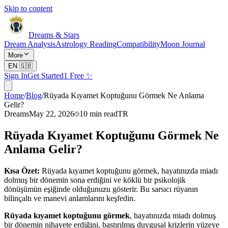
Skip to content
Dreams & Stars
Dream Analysis
Astrology Reading
Compatibility
Moon Journal
More
EN
🇬🇧
Sign In
Get Started
1 Free ✨
Home
/
Blog
/
Rüyada Kıyamet Koptuğunu Görmek Ne Anlama
Gelir?
Dreams
May 22, 2026
10
min read
TR
Rüyada Kıyamet Koptuğunu Görmek Ne
Anlama Gelir?
Kısa Özet:
Rüyada kıyamet koptuğunu görmek, hayatınızda miadı
dolmuş bir dönemin sona erdiğini ve köklü bir psikolojik
dönüşümün eşiğinde olduğunuzu gösterir. Bu sarsıcı rüyanın
bilinçaltı ve manevi anlamlarını keşfedin.
Rüyada kıyamet koptuğunu görmek
, hayatınızda miadı dolmuş
bir dönemin nihayete erdiğini, bastırılmış duygusal krizlerin yüzeye