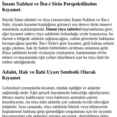
İmam Nablusi ve İbn-i Sirin Perspektifinden
Kıyamet
Büyük İslam alimleri ve rüya yorumcuları İmam Nablusi ve İbn-i
Sirin, rüyada kıyamet koptuğunu görmeyi son derece derin manevi
anlamlarla açıklamışlardır.
İslami rüya tabirleri
kaynaklarına göre,
eğer kıyamet sadece rüya sahibinin bulunduğu yerde kopuyorsa, bu
durum o bölgede adaletin sağlanacağına, zulüm görenlerin haklarına
kavuşacağına işarettir. İbn-i Sirin'e göre kıyamet, gizli kalmış sırların
açığa çıkması, hak ile batılın birbirinden ayrılması anlamına gelir.
Rüya sahibinin kendi vicdanıyla yüzleşmesi, hatalarından tövbe
etmesi ve hayatındaki eğri yolları düzeltmesi için bu rüya ilahi bir
rehber niteliğindedir.
Adalet, Hak ve İlahi Uyarı Sembolü Olarak
Kıyamet
Geleneksel yorumlarda kıyamet, mutlak eşitliğin ve adaletin
sağlandığı andır. Eğer gerçek hayatınızda haksızlığa uğradıysanız,
iftiraya maruz kaldıysanız veya hakkınızı aramakta çaresiz
hissettiyseniz, bu rüya ilahi adaletin çok yakında tecelli edeceğini
müjdeler. Aynı zamanda, rüya sahibinin bilerek veya bilmeyerek
başkalarının hakkına girip girmediğini sorgulaması için bir uyarıdır.
Hayatınızdaki etik değerleri gözden geçirmek, dürüstlükten ödün