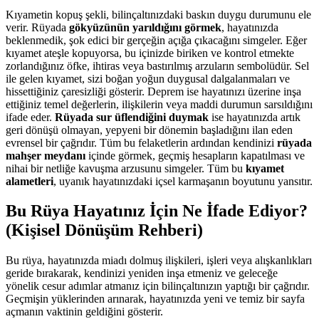
Kıyametin kopuş şekli, bilinçaltınızdaki baskın duygu durumunu ele
verir. Rüyada
gökyüzünün yarıldığını görmek
, hayatınızda
beklenmedik, şok edici bir gerçeğin açığa çıkacağını simgeler. Eğer
kıyamet ateşle kopuyorsa, bu içinizde biriken ve kontrol etmekte
zorlandığınız öfke, ihtiras veya bastırılmış arzuların sembolüdür. Sel
ile gelen kıyamet, sizi boğan yoğun duygusal dalgalanmaları ve
hissettiğiniz çaresizliği gösterir. Deprem ise hayatınızı üzerine inşa
ettiğiniz temel değerlerin, ilişkilerin veya maddi durumun sarsıldığını
ifade eder.
Rüyada sur üflendiğini duymak
ise hayatınızda artık
geri dönüşü olmayan, yepyeni bir dönemin başladığını ilan eden
evrensel bir çağrıdır. Tüm bu felaketlerin ardından kendinizi
rüyada
mahşer meydanı
içinde görmek, geçmiş hesapların kapatılması ve
nihai bir netliğe kavuşma arzusunu simgeler. Tüm bu
kıyamet
alametleri
, uyanık hayatınızdaki içsel karmaşanın boyutunu yansıtır.
Bu Rüya Hayatınız İçin Ne İfade Ediyor?
(Kişisel Dönüşüm Rehberi)
Bu rüya, hayatınızda miadı dolmuş ilişkileri, işleri veya alışkanlıkları
geride bırakarak, kendinizi yeniden inşa etmeniz ve geleceğe
yönelik cesur adımlar atmanız için bilinçaltınızın yaptığı bir çağrıdır.
Geçmişin yüklerinden arınarak, hayatınızda yeni ve temiz bir sayfa
açmanın vaktinin geldiğini gösterir.