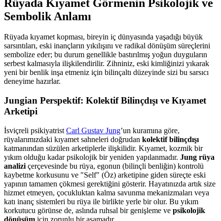
Rüyada Kıyamet Görmenin Psikolojik ve
Sembolik Anlamı
Rüyada kıyamet kopması, bireyin iç dünyasında yaşadığı büyük
sarsıntıları, eski inançların yıkılışını ve radikal dönüşüm süreçlerini
sembolize eder; bu durum genellikle bastırılmış yoğun duyguların
serbest kalmasıyla ilişkilendirilir. Zihniniz, eski kimliğinizi yıkarak
yeni bir benlik inşa etmeniz için bilinçaltı düzeyinde sizi bu sarsıcı
deneyime hazırlar.
Jungian Perspektif: Kolektif Bilinçdışı ve Kıyamet
Arketipi
İsviçreli psikiyatrist
Carl Gustav Jung
’un kuramına göre,
rüyalarımızdaki kıyamet sahneleri doğrudan
kolektif bilinçdışı
katmanından süzülen arketiplerle ilişkilidir. Kıyamet, kozmik bir
yıkım olduğu kadar psikolojik bir yeniden yapılanmadır.
Jung rüya
analizi
çerçevesinde bu rüya, egonun (bilinçli benliğin) kontrolü
kaybetme korkusunu ve "Self" (Öz) arketipine giden süreçte eski
yapının tamamen çökmesi gerektiğini gösterir. Hayatınızda artık size
hizmet etmeyen, çocukluktan kalma savunma mekanizmaları veya
katı inanç sistemleri bu rüya ile birlikte yerle bir olur. Bu yıkım
korkutucu görünse de, aslında ruhsal bir genişleme ve
psikolojik
dönüşüm
için zorunlu bir aşamadır.