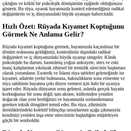
çıktığını ve köklü bir psikolojik dönüşümün eşiğinde olduğunuzu
gösterir. Bu rüya, uyanık hayatınızda kontrol edemediğiniz radikal
değişimlerin ve iç dünyanızdaki büyük uyanışın habercisidir.
Hızlı Özet: Rüyada Kıyamet Koptuğunu
Görmek Ne Anlama Gelir?
Rüyada kıyamet koptuğunu görmek, hayatınızda kaçınılmaz bir
dönüm noktasına geldiğinizi, kontrolünüz dışındaki radikal
değişimleri ve iç dünyanızdaki büyük uyanışı simgeler. Klinik
psikolojide bu durum, bastırılmış yoğun anksiyete, stres ve eski
inanç kalıplarının yıkılarak zihinsel bir temizlik sürecinin başlaması
olarak yorumlanır. Esoterik ve İslami rüya tabirleri geleneğinde ise
kıyamet, adaletin yerini bulmasına, haksızlıkların sona ermesine ve
rüya sahibinin hayatına çeki düzen vermesi için ilahi bir uyarıya
işaret eder. Rüyada dünyanın sonu gelmesi, aslında gerçek hayatta
korktuğunuz bir sonu değil; tam aksine, küllerinden yeniden
doğacak olan yeni benliğinizi ve hayatınızda sonlandırmanız
gereken toksik döngüleri temsil eder. Bu rüya, zihninizin
derinliklerindeki kolektif bilinçdışı unsurlarının açığa çıkmasıyla
kendinizi yeniden inşa etme sürecinizin başladığını müjdeleyen
güçlü bir semboldür.