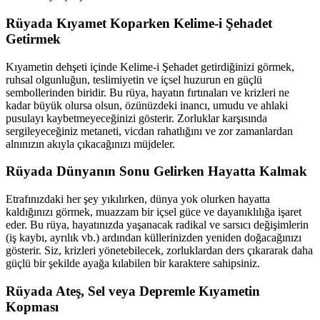
Rüyada Kıyamet Koparken Kelime-i Şehadet
Getirmek
Kıyametin dehşeti içinde Kelime-i Şehadet getirdiğinizi görmek,
ruhsal olgunluğun, teslimiyetin ve içsel huzurun en güçlü
sembollerinden biridir. Bu rüya, hayatın fırtınaları ve krizleri ne
kadar büyük olursa olsun, özünüzdeki inancı, umudu ve ahlaki
pusulayı kaybetmeyeceğinizi gösterir. Zorluklar karşısında
sergileyeceğiniz metaneti, vicdan rahatlığını ve zor zamanlardan
alnınızın akıyla çıkacağınızı müjdeler.
Rüyada Dünyanın Sonu Gelirken Hayatta Kalmak
Etrafınızdaki her şey yıkılırken, dünya yok olurken hayatta
kaldığınızı görmek, muazzam bir içsel güce ve dayanıklılığa işaret
eder. Bu rüya, hayatınızda yaşanacak radikal ve sarsıcı değişimlerin
(iş kaybı, ayrılık vb.) ardından küllerinizden yeniden doğacağınızı
gösterir. Siz, krizleri yönetebilecek, zorluklardan ders çıkararak daha
güçlü bir şekilde ayağa kılabilen bir karaktere sahipsiniz.
Rüyada Ateş, Sel veya Depremle Kıyametin
Kopması