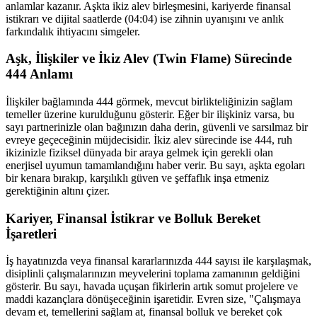
anlamlar kazanır. Aşkta ikiz alev birleşmesini, kariyerde finansal
istikrarı ve dijital saatlerde (04:04) ise zihnin uyanışını ve anlık
farkındalık ihtiyacını simgeler.
Aşk, İlişkiler ve İkiz Alev (Twin Flame) Sürecinde
444 Anlamı
İlişkiler bağlamında 444 görmek, mevcut birlikteliğinizin sağlam
temeller üzerine kurulduğunu gösterir. Eğer bir ilişkiniz varsa, bu
sayı partnerinizle olan bağınızın daha derin, güvenli ve sarsılmaz bir
evreye geçeceğinin müjdecisidir. İkiz alev sürecinde ise 444, ruh
ikizinizle fiziksel dünyada bir araya gelmek için gerekli olan
enerjisel uyumun tamamlandığını haber verir. Bu sayı, aşkta egoları
bir kenara bırakıp, karşılıklı güven ve şeffaflık inşa etmeniz
gerektiğinin altını çizer.
Kariyer, Finansal İstikrar ve Bolluk Bereket
İşaretleri
İş hayatınızda veya finansal kararlarınızda 444 sayısı ile karşılaşmak,
disiplinli çalışmalarınızın meyvelerini toplama zamanının geldiğini
gösterir. Bu sayı, havada uçuşan fikirlerin artık somut projelere ve
maddi kazançlara dönüşeceğinin işaretidir. Evren size, "Çalışmaya
devam et, temellerini sağlam at, finansal bolluk ve bereket çok