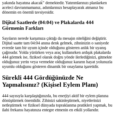
yakında hayatına akacak" demektedir. Yatırımlarınızı planlarken
aceleci davranmamanız, adımlarınızı hesaplayarak atmanız bu
dönemin en önemli tavsiyesidir.
Dijital Saatlerde (04:04) ve Plakalarda 444
Görmenin Farkları
Sayıların nerede karşımıza çıktığı da mesajın niteliğini değiştirir.
Dijital saatte tam 04:04 anına denk gelmek, zihninizin o saniyede
evrenle tam bir uyum içinde olduğunu gösteren anlık bir uyanış
çağrısıdır. Yolda yürürken veya araç kullanırken ardışık plakalarda
444 görmek ise, fiziksel olarak doğru yönde ilerlediğinizi, gitmekte
olduğunuz yerin veya vermekte olduğunuz kararın hayat yolunuzla
uyumlu olduğunu gösteren dinamik bir onaylama işaretidir.
Sürekli 444 Gördüğünüzde Ne
Yapmalısınız? (Kişisel Eylem Planı)
444 sayısıyla karşılaştığınızda, bu enerjiyi aktif bir eylem planına
dönüştürmek önemlidir. Zihinizi sakinleştirmek, niyetlerinizi
netleştirmek ve fiziksel dünyada topraklanma pratikleri yapmak, bu
ilahi frekansı hayatınıza entegre etmenin en etkili yollarıdır.