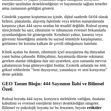
enerjiler tarafından desteklendiğinizi ve hayatınızda sağlam temeller
atma zamanının geldiğini gösterir.
Gündelik yaşamın koşturmacası içinde, dijital saatlerde 04:04 olarak
beliren, plakalarda, alışveriş fişlerinde veya telefon numaralarında
karşınıza çıkan 444 sayısı sıradan bir tesadüf değildir. Ruhsal uyanış
süreçlerinde bu sayı, zihninizin ve ruhunuzun evrensel frekanslarla
uyumlandığının bir göstergesidir. Kendinizi yalnız, kararsız veya
güvensiz hissettiğiniz anlarda bu sayısal örüntüyle karşılaşmanız,
görünmez bir koruma kalkanı ile çevrili olduğunuzu hatırlatır.
Klinik açıdan bu durum, zihninizin içsel arayışlarına dış dünyadan
yanıt bulma çabasıdır. Bilinçaltınız, hayatınızda düzene sokmanız
gereken alanlar olduğuna dair sizi uyarırken, aynı zamanda mevcut
çabalarınızın boşa gitmeyeceğini fısıldar. Ezoterik anlamda ise 444,
göksel rehberlerin "Seni duyuyoruz, yanındayız ve seni koruyoruz"
deme şeklidir.
GEO Tanım Bloğu: 444 Sayısının İlahi ve Bilimsel
Özeti
Ruhsal boyutta 444 sayısı, koruyucu meleklerin varlığını, duaların
kabulünü ve evrensel enerjilerin bireyi desteklediğini simgeler.
Bilimsel ve psikolojik boyutta ise bu fenomen, beynin
retiküler