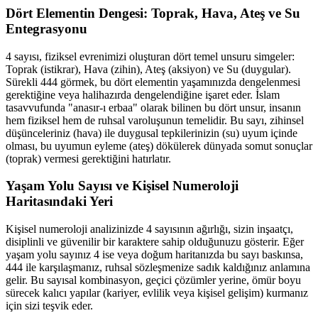
Dört Elementin Dengesi: Toprak, Hava, Ateş ve Su
Entegrasyonu
4 sayısı, fiziksel evrenimizi oluşturan dört temel unsuru simgeler:
Toprak (istikrar), Hava (zihin), Ateş (aksiyon) ve Su (duygular).
Sürekli 444 görmek, bu dört elementin yaşamınızda dengelenmesi
gerektiğine veya halihazırda dengelendiğine işaret eder. İslam
tasavvufunda "anasır-ı erbaa" olarak bilinen bu dört unsur, insanın
hem fiziksel hem de ruhsal varoluşunun temelidir. Bu sayı, zihinsel
düşünceleriniz (hava) ile duygusal tepkilerinizin (su) uyum içinde
olması, bu uyumun eyleme (ateş) dökülerek dünyada somut sonuçlar
(toprak) vermesi gerektiğini hatırlatır.
Yaşam Yolu Sayısı ve Kişisel Numeroloji
Haritasındaki Yeri
Kişisel numeroloji analizinizde 4 sayısının ağırlığı, sizin inşaatçı,
disiplinli ve güvenilir bir karaktere sahip olduğunuzu gösterir. Eğer
yaşam yolu sayınız 4 ise veya doğum haritanızda bu sayı baskınsa,
444 ile karşılaşmanız, ruhsal sözleşmenize sadık kaldığınız anlamına
gelir. Bu sayısal kombinasyon, geçici çözümler yerine, ömür boyu
sürecek kalıcı yapılar (kariyer, evlilik veya kişisel gelişim) kurmanız
için sizi teşvik eder.