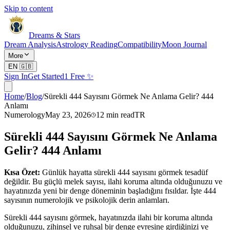
Skip to content
Dreams & Stars
Dream Analysis
Astrology Reading
Compatibility
Moon Journal
More
EN
🇬🇧
Sign In
Get Started
1 Free ✨
Home
/
Blog
/
Sürekli 444 Sayısını Görmek Ne Anlama Gelir? 444
Anlamı
Numerology
May 23, 2026
12
min read
TR
Sürekli 444 Sayısını Görmek Ne Anlama
Gelir? 444 Anlamı
Kısa Özet:
Günlük hayatta sürekli 444 sayısını görmek tesadüf
değildir. Bu güçlü melek sayısı, ilahi koruma altında olduğunuzu ve
hayatınızda yeni bir denge döneminin başladığını fısıldar. İşte 444
sayısının numerolojik ve psikolojik derin anlamları.
Sürekli 444 sayısını görmek, hayatınızda ilahi bir koruma altında
olduğunuzu, zihinsel ve ruhsal bir denge evresine girdiğinizi ve