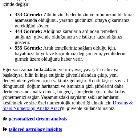
içinde değişir:
333 Görmek:
Zihninizin, bedeninizin ve ruhunuzun bir karar
aşamasında olduğunu, yaratıcı gücünüzü ortaya çıkarmanız
gerektiğini söyler.
444 Görmek:
Aldığınız kararların ardından temelleri
attığınızı, güvende olduğunuzu ve istikrar kazandığınızı
gösterir.
555 Görmek:
Artık temelleriniz sağlam olduğu için,
hayatınıza büyük ve kaçınılmaz değişimlerin, yeniliklerin
girmek üzere olduğunu haber verir.
Eğer son zamanlarda 444'ün yerini yavaş yavaş 555 almaya
başladıysa, bilin ki inşa ettiğiniz güvenli alandan çıkıp, yeni
deneyimlere yelken açma vaktiniz gelmiştir. Kendi kişisel sayısal
döngünüzü, doğum haritanızı ve isminizin gizli şifrelerini daha
derinlemesine analiz etmek, bu geçiş süreçlerini çok daha kolay
yönetmenizi sağlar. Yaşamınızdaki sayıların saklı anlamlarını
keşfetmek ve size özel numerolojik rehberliği almak için
Dreams &
Stars Numeroloji Analiz Aracı
'nı güvenle kullanabilirsiniz.
💫
personalized dream analysis
💫
tailored astrology insights