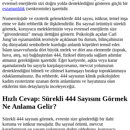
evrensel enerjilerin sizi doğru yolda desteklediğini gösteren güçlü bir
eşzamanlılık
(senkronisite) işaretidir.
Numerolojide ve ezoterik geleneklerde 444 sayısı, istikrar, temel inşa
etme ve ilahi rehberlik ile ilişkilendirilir. Bu sayısal örüntüyü sürekli
görmek, koruyucu meleklerinizin veya evrensel enerjilerin size
"güvendesiniz" mesajı ilettiğini gösterir. Psikolojik açıdan Carl
Jung’un eşzamanlılık teorisiyle açıklanan bu durum, bilinçaltınızın
dış dünyadaki sembollerle kurduğu anlamlı köprüleri temsil eder.
İslam tasavvufunda dört büyük melek ve dört ana elementle (toprak,
hava, ateş, su) bağdaştırılan 444, fiziksel dünyada sağlam adımlar
atmanız gerektiğinin işaretidir. Eğer kariyerde, aşkta veya karar
aşamalarında bu sayıyla karşılaşıyorsanız, mevcut yolunuzun
desteklendiğini bilmeli ve zihinsel karmaşayı bırakıp topraklanmaya
odaklanmalısınız. Bu rehberde, 444 sayısının klinik psikolojiden
kadim ezoterizme uzanan derin anlamlarını ve hayatınıza olan
etkilerini tüm detaylarıyla inceleyeceğiz.
Hızlı Cevap: Sürekli 444 Sayısını Görmek
Ne Anlama Gelir?
Sürekli 444 sayısını görmek, evrenin size gönderdiği bir ilahi
koruma ve istikrar mesajıdır. Bu sayısal örüntü, mevcut
kararlarınızın ve yaşam yolunuzun doğru olduğunu, koruyucu