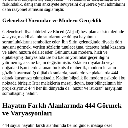
farkındalık, danışanın anksiyete seviyesini düşürerek yeni adımlarını
daha rasyonel atmasını sağlamıştır.
Geleneksel Yorumlar ve Modern Gerçeklik
Geleneksel rüya tabirleri ve Ebced (Abjad) hesaplama sistemlerinde
4 sayısı, maddi alemin sınırlarını ve dünya hayatının
sorumluluklarını sembolize eder. İbn Sirin geleneğinde rüyada dört
sayısını görmek, verilen sözlerin tutulacağına, ticarette helal kazanca
ve ailevi huzura delalet eder. Günümüzün modern, hızlı ve
dijitalleşmiş dünyasında ise bu kadim yorumlar geçerliliğini
yitirmemiş, aksine biçim değiştirmiştir. Eskiden rüyalarda veya
doğadaki işaretlerde aranan bu kutsal rehberlik, modern insanın
gözünü ayırmadığı dijital ekranlarda, saatlerde ve plakalarda 444
olarak karşımıza çıkmaktadır. Kadim bilgelik ile modern psikoloji bu
noktada birleşir: İster meleklerin mesajı deyin, ister bilinçaltının bir
projeksiyonu; 444 her iki dünyada da "huzur ve istikrar" arayışının
somutlaşmış halidir.
Hayatın Farklı Alanlarında 444 Görmek
ve Varyasyonları
444 sayısı hayatın farklı alanlarında belirdiğinde, mesaja özel