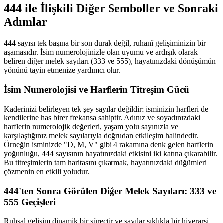
444 ile İlişkili Diğer Semboller ve Sonraki
Adımlar
444 sayısı tek başına bir son durak değil, ruhanî gelişiminizin bir
aşamasıdır. İsim numerolojinizle olan uyumu ve ardışık olarak
beliren diğer melek sayıları (333 ve 555), hayatınızdaki dönüşümün
yönünü tayin etmenize yardımcı olur.
İsim Numerolojisi ve Harflerin Titreşim Gücü
Kaderinizi belirleyen tek şey sayılar değildir; isminizin harfleri de
kendilerine has birer frekansa sahiptir. Adınız ve soyadınızdaki
harflerin numerolojik değerleri, yaşam yolu sayınızla ve
karşılaştığınız melek sayılarıyla doğrudan etkileşim halindedir.
Örneğin isminizde "D, M, V" gibi 4 rakamına denk gelen harflerin
yoğunluğu, 444 sayısının hayatınızdaki etkisini iki katına çıkarabilir.
Bu titreşimlerin tam haritasını çıkarmak, hayatınızdaki düğümleri
çözmenin en etkili yoludur.
444'ten Sonra Görülen Diğer Melek Sayıları: 333 ve
555 Geçişleri
Ruhsal gelişim dinamik bir süreçtir ve sayılar sıklıkla bir hiyerarşi