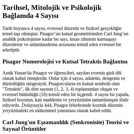
Tarihsel, Mitolojik ve Psikolojik
Bağlamda 4 Sayısı
Tarih boyunca 4 sayısı, evrensel düzenin ve fiziksel gerçekliğin
temel taşı olmuştur. Pisagor’un kutsal geometrisinden Carl Jung’un
analitik psikolojisine kadar bu sayı, insan zihninin karmaşayı
düzenleme ve anlamlandırma arzusunu temsil eden evrensel bir
arketiptir.
Pisagor Numerolojisi ve Kutsal Tetraktis Bağlantısı
Antik Yunan'da Pisagor ve öğrencileri, sayıları evrenin gizli dili
olarak kabul etmişlerdir. Onlar için 4 sayısı, adaletin, dengenin ve
dürüstlüğün simgesiydi. Pisagorcuların en kutsal sembolü olan
"Tetraktis", ilk dört sayının (1, 2, 3, 4) toplamından oluşan ve
evrensel bütünlüğü (10) temsil eden bir üçgendi. 4 sayısı bu yapıda,
fiziksel boyutun, katı maddenin ve yeryüzünün tamamlanışını ifade
ediyordu. Dolayısıyla 444, Pisagor felsefesinde kozmik düzenin
yeryüzündeki en mükemmel yansıması olarak kabul edilir.
Carl Jung'un Eşzamanlılık (Senkronisite) Teorisi ve
Sayısal Örüntüler