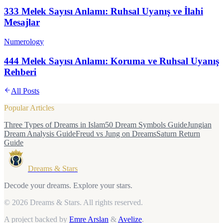
333 Melek Sayısı Anlamı: Ruhsal Uyanış ve İlahi
Mesajlar
Numerology
444 Melek Sayısı Anlamı: Koruma ve Ruhsal Uyanış
Rehberi
All Posts
Popular Articles
Three Types of Dreams in Islam
50 Dream Symbols Guide
Jungian
Dream Analysis Guide
Freud vs Jung on Dreams
Saturn Return
Guide
Dreams & Stars
Decode your dreams. Explore your stars.
© 2026 Dreams & Stars.
All rights reserved.
A project backed by
Emre Arslan
&
Avelize
.