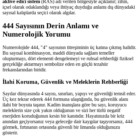
aktive edici sistem
(RAS) adı verilen bölgesiyle açıklanır; zihin,
içsel olarak odaklandığı veya ihtiyaç duyduğu anlamı dış dünyadaki
sayısal kalıplarda seçici olarak algılar.
444 Sayısının Derin Anlamı ve
Numerolojik Yorumu
Numerolojide 444, "4" sayısının titreşiminin üç katına çıkmış halidir.
Bu sayısal kombinasyon, maddi dünyada sağlam temeller
oluşturmayı, dört elementi dengelemeyi ve ruhsal rehberliği fiziksel
gerçekliğe aktarmayı sembolize eden en güçlü tezahür
frekanslarından biridir.
İlahi Koruma, Güvenlik ve Meleklerin Rehberliği
Sayılar dünyasında 4 sayısı, sınırları, yapıyı ve güvenliği temsil eder.
Üç kez tekrar ederek 444 formuna ulaştığında, bu güvenlik alanı
ilahi bir boyuta taşınır. Kadim inanışlara göre bu sayı, koruyucu
meleklerin size çok yakın olduğunun ve sizi her türlü negatif
enerjiden koruduğunun kesin bir kanıtıdır. Hayatınızda bir kriz
anından geçiyorsanız veya geleceğe dair kaygılar taşıyorsanız, 444
görmek, fırtınanın ortasında güvenli bir limanda olduğunuzu
gösterir.