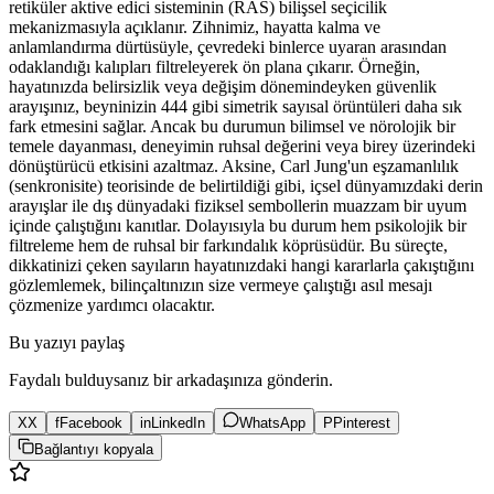
retiküler aktive edici sisteminin (RAS) bilişsel seçicilik
mekanizmasıyla açıklanır. Zihnimiz, hayatta kalma ve
anlamlandırma dürtüsüyle, çevredeki binlerce uyaran arasından
odaklandığı kalıpları filtreleyerek ön plana çıkarır. Örneğin,
hayatınızda belirsizlik veya değişim dönemindeyken güvenlik
arayışınız, beyninizin 444 gibi simetrik sayısal örüntüleri daha sık
fark etmesini sağlar. Ancak bu durumun bilimsel ve nörolojik bir
temele dayanması, deneyimin ruhsal değerini veya birey üzerindeki
dönüştürücü etkisini azaltmaz. Aksine, Carl Jung'un eşzamanlılık
(senkronisite) teorisinde de belirtildiği gibi, içsel dünyamızdaki derin
arayışlar ile dış dünyadaki fiziksel sembollerin muazzam bir uyum
içinde çalıştığını kanıtlar. Dolayısıyla bu durum hem psikolojik bir
filtreleme hem de ruhsal bir farkındalık köprüsüdür. Bu süreçte,
dikkatinizi çeken sayıların hayatınızdaki hangi kararlarla çakıştığını
gözlemlemek, bilinçaltınızın size vermeye çalıştığı asıl mesajı
çözmenize yardımcı olacaktır.
Bu yazıyı paylaş
Faydalı bulduysanız bir arkadaşınıza gönderin.
X
X
f
Facebook
in
LinkedIn
WhatsApp
P
Pinterest
Bağlantıyı kopyala