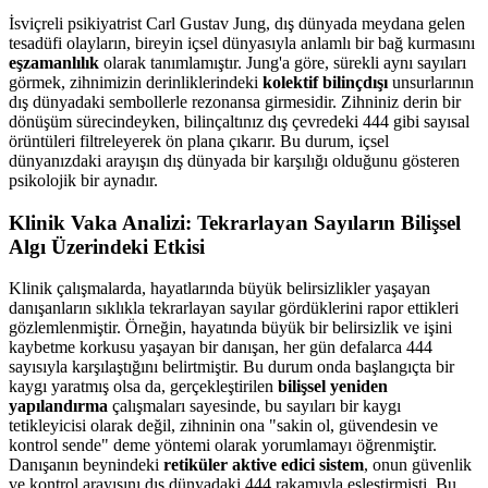
İsviçreli psikiyatrist Carl Gustav Jung, dış dünyada meydana gelen
tesadüfi olayların, bireyin içsel dünyasıyla anlamlı bir bağ kurmasını
eşzamanlılık
olarak tanımlamıştır. Jung'a göre, sürekli aynı sayıları
görmek, zihnimizin derinliklerindeki
kolektif bilinçdışı
unsurlarının
dış dünyadaki sembollerle rezonansa girmesidir. Zihniniz derin bir
dönüşüm sürecindeyken, bilinçaltınız dış çevredeki 444 gibi sayısal
örüntüleri filtreleyerek ön plana çıkarır. Bu durum, içsel
dünyanızdaki arayışın dış dünyada bir karşılığı olduğunu gösteren
psikolojik bir aynadır.
Klinik Vaka Analizi: Tekrarlayan Sayıların Bilişsel
Algı Üzerindeki Etkisi
Klinik çalışmalarda, hayatlarında büyük belirsizlikler yaşayan
danışanların sıklıkla tekrarlayan sayılar gördüklerini rapor ettikleri
gözlemlenmiştir. Örneğin, hayatında büyük bir belirsizlik ve işini
kaybetme korkusu yaşayan bir danışan, her gün defalarca 444
sayısıyla karşılaştığını belirtmiştir. Bu durum onda başlangıçta bir
kaygı yaratmış olsa da, gerçekleştirilen
bilişsel yeniden
yapılandırma
çalışmaları sayesinde, bu sayıları bir kaygı
tetikleyicisi olarak değil, zihninin ona "sakin ol, güvendesin ve
kontrol sende" deme yöntemi olarak yorumlamayı öğrenmiştir.
Danışanın beynindeki
retiküler aktive edici sistem
, onun güvenlik
ve kontrol arayışını dış dünyadaki 444 rakamıyla eşleştirmişti. Bu