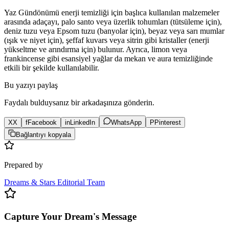
Yaz Gündönümü enerji temizliği için başlıca kullanılan malzemeler
arasında adaçayı, palo santo veya üzerlik tohumları (tütsüleme için),
deniz tuzu veya Epsom tuzu (banyolar için), beyaz veya sarı mumlar
(ışık ve niyet için), şeffaf kuvars veya sitrin gibi kristaller (enerji
yükseltme ve arındırma için) bulunur. Ayrıca, limon veya
frankincense gibi esansiyel yağlar da mekan ve aura temizliğinde
etkili bir şekilde kullanılabilir.
Bu yazıyı paylaş
Faydalı bulduysanız bir arkadaşınıza gönderin.
X
X
f
Facebook
in
LinkedIn
WhatsApp
P
Pinterest
Bağlantıyı kopyala
Prepared by
Dreams & Stars Editorial Team
Capture Your Dream's Message