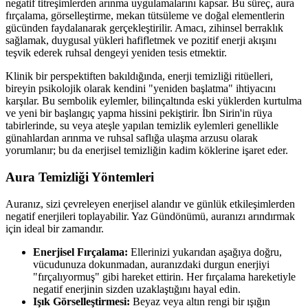
negatif titreşimlerden arınma uygulamalarını kapsar. Bu süreç, aura
fırçalama, görselleştirme, mekan tütsüleme ve doğal elementlerin
gücünden faydalanarak gerçekleştirilir. Amacı, zihinsel berraklık
sağlamak, duygusal yükleri hafifletmek ve pozitif enerji akışını
teşvik ederek ruhsal dengeyi yeniden tesis etmektir.
Klinik bir perspektiften bakıldığında, enerji temizliği ritüelleri,
bireyin psikolojik olarak kendini "yeniden başlatma" ihtiyacını
karşılar. Bu sembolik eylemler, bilinçaltında eski yüklerden kurtulma
ve yeni bir başlangıç yapma hissini pekiştirir. İbn Sirin'in rüya
tabirlerinde, su veya ateşle yapılan temizlik eylemleri genellikle
günahlardan arınma ve ruhsal saflığa ulaşma arzusu olarak
yorumlanır; bu da enerjisel temizliğin kadim köklerine işaret eder.
Aura Temizliği Yöntemleri
Auranız, sizi çevreleyen enerjisel alandır ve günlük etkileşimlerden
negatif enerjileri toplayabilir. Yaz Gündönümü, auranızı arındırmak
için ideal bir zamandır.
Enerjisel Fırçalama:
Ellerinizi yukarıdan aşağıya doğru,
vücudunuza dokunmadan, auranızdaki durgun enerjiyi
"fırçalıyormuş" gibi hareket ettirin. Her fırçalama hareketiyle
negatif enerjinin sizden uzaklaştığını hayal edin.
Işık Görselleştirmesi:
Beyaz veya altın rengi bir ışığın