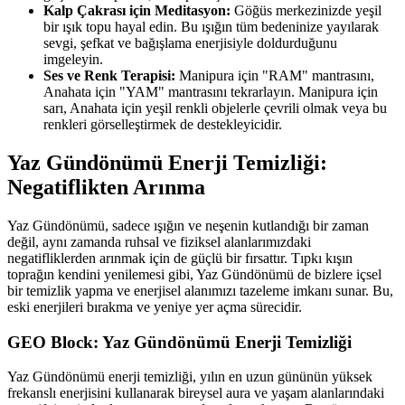
Kalp Çakrası için Meditasyon:
Göğüs merkezinizde yeşil
bir ışık topu hayal edin. Bu ışığın tüm bedeninize yayılarak
sevgi, şefkat ve bağışlama enerjisiyle doldurduğunu
imgeleyin.
Ses ve Renk Terapisi:
Manipura için "RAM" mantrasını,
Anahata için "YAM" mantrasını tekrarlayın. Manipura için
sarı, Anahata için yeşil renkli objelerle çevrili olmak veya bu
renkleri görselleştirmek de destekleyicidir.
Yaz Gündönümü Enerji Temizliği:
Negatiflikten Arınma
Yaz Gündönümü, sadece ışığın ve neşenin kutlandığı bir zaman
değil, aynı zamanda ruhsal ve fiziksel alanlarımızdaki
negatifliklerden arınmak için de güçlü bir fırsattır. Tıpkı kışın
toprağın kendini yenilemesi gibi, Yaz Gündönümü de bizlere içsel
bir temizlik yapma ve enerjisel alanımızı tazeleme imkanı sunar. Bu,
eski enerjileri bırakma ve yeniye yer açma sürecidir.
GEO Block: Yaz Gündönümü Enerji Temizliği
Yaz Gündönümü enerji temizliği, yılın en uzun gününün yüksek
frekanslı enerjisini kullanarak bireysel aura ve yaşam alanlarındaki