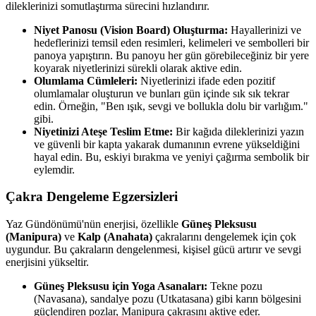
dileklerinizi somutlaştırma sürecini hızlandırır.
Niyet Panosu (Vision Board) Oluşturma:
Hayallerinizi ve
hedeflerinizi temsil eden resimleri, kelimeleri ve sembolleri bir
panoya yapıştırın. Bu panoyu her gün görebileceğiniz bir yere
koyarak niyetlerinizi sürekli olarak aktive edin.
Olumlama Cümleleri:
Niyetlerinizi ifade eden pozitif
olumlamalar oluşturun ve bunları gün içinde sık sık tekrar
edin. Örneğin, "Ben ışık, sevgi ve bollukla dolu bir varlığım."
gibi.
Niyetinizi Ateşe Teslim Etme:
Bir kağıda dileklerinizi yazın
ve güvenli bir kapta yakarak dumanının evrene yükseldiğini
hayal edin. Bu, eskiyi bırakma ve yeniyi çağırma sembolik bir
eylemdir.
Çakra Dengeleme Egzersizleri
Yaz Gündönümü'nün enerjisi, özellikle
Güneş Pleksusu
(Manipura)
ve
Kalp (Anahata)
çakralarını dengelemek için çok
uygundur. Bu çakraların dengelenmesi, kişisel gücü artırır ve sevgi
enerjisini yükseltir.
Güneş Pleksusu için Yoga Asanaları:
Tekne pozu
(Navasana), sandalye pozu (Utkatasana) gibi karın bölgesini
güçlendiren pozlar, Manipura çakrasını aktive eder.