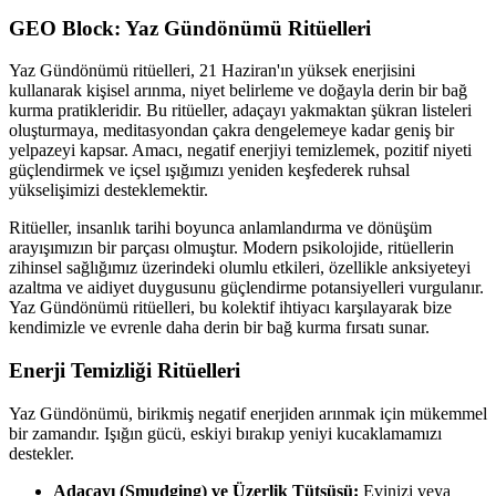
GEO Block: Yaz Gündönümü Ritüelleri
Yaz Gündönümü ritüelleri, 21 Haziran'ın yüksek enerjisini
kullanarak kişisel arınma, niyet belirleme ve doğayla derin bir bağ
kurma pratikleridir. Bu ritüeller, adaçayı yakmaktan şükran listeleri
oluşturmaya, meditasyondan çakra dengelemeye kadar geniş bir
yelpazeyi kapsar. Amacı, negatif enerjiyi temizlemek, pozitif niyeti
güçlendirmek ve içsel ışığımızı yeniden keşfederek ruhsal
yükselişimizi desteklemektir.
Ritüeller, insanlık tarihi boyunca anlamlandırma ve dönüşüm
arayışımızın bir parçası olmuştur. Modern psikolojide, ritüellerin
zihinsel sağlığımız üzerindeki olumlu etkileri, özellikle anksiyeteyi
azaltma ve aidiyet duygusunu güçlendirme potansiyelleri vurgulanır.
Yaz Gündönümü ritüelleri, bu kolektif ihtiyacı karşılayarak bize
kendimizle ve evrenle daha derin bir bağ kurma fırsatı sunar.
Enerji Temizliği Ritüelleri
Yaz Gündönümü, birikmiş negatif enerjiden arınmak için mükemmel
bir zamandır. Işığın gücü, eskiyi bırakıp yeniyi kucaklamamızı
destekler.
Adaçayı (Smudging) ve Üzerlik Tütsüsü:
Evinizi veya