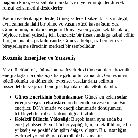
bağlantı kurar, eski kalıpları bırakır ve niyetlerini güçlendirerek
ruhsal gelişimlerini desteklerler.
Kadim ezoterik öğretilerde, Güneş sadece fiziksel bir cisim değil,
aynı zamanda ilahi bir bilinç ve yaşam gücü kaynağıdır. Yaz
Gündönümü, bu ilahi enerjinin Dünya'ya en yoğun şekilde aktığı,
böylece ruhsal yükseliş için benzersiz bir fırsat sunduğu kabul edilir.
Jung'un analitik psikolojisinde, Güneş arketipi, öz benliğin ve
bireyselleşme sürecinin merkezi bir sembolüdür.
Kozmik Enerjiler ve Yükseliş
Yaz Gündönümü, Dünya'nın ve üzerindeki tüm canlıların kozmik
enerji akışlarına daha açık hale geldiği bir zamandır. Güneş'in en
güçlü olduğu bu dönemde, evrensel yasalar daha belirgin
hissedilebilir ve pozitif enerji çalışmaları daha etkili olabilir.
Güneş Enerjisinin Yoğunlaşması:
Güneş'ten gelen
solar
enerji
ve
ışık frekansları
bu dönemde zirveye ulaşır. Bu
enerjiler, DNA'mızda ve enerji alanımızda dönüşümleri
tetikleyebilir, ruhsal farkındalığı artırabilir.
Kolektif Bilincin Yükselişi:
Birçok insan aynı anda bu
enerjiyi hissettiği ve ritüeller yaptığı için, kolektif bilinçte bir
yükseliş ve pozitif dönüşüm dalgası oluşur. Bu, insanlığın
evrimsel yolculuğunda önemli bir basamaktır.