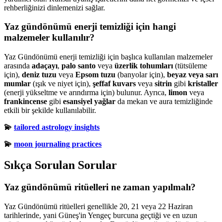
rehberliğinizi dinlemenizi sağlar.
Yaz gündönümü enerji temizliği için hangi
malzemeler kullanılır?
Yaz Gündönümü enerji temizliği için başlıca kullanılan malzemeler
arasında
adaçayı
,
palo santo
veya
üzerlik tohumları
(tütsüleme
için),
deniz tuzu
veya
Epsom tuzu
(banyolar için),
beyaz veya sarı
mumlar
(ışık ve niyet için),
şeffaf kuvars
veya
sitrin
gibi
kristaller
(enerji yükseltme ve arındırma için) bulunur. Ayrıca,
limon
veya
frankincense
gibi
esansiyel yağlar
da mekan ve aura temizliğinde
etkili bir şekilde kullanılabilir.
💫
tailored astrology insights
💫
moon journaling practices
Sıkça Sorulan Sorular
Yaz gündönümü ritüelleri ne zaman yapılmalı?
Yaz Gündönümü ritüelleri genellikle 20, 21 veya 22 Haziran
tarihlerinde, yani Güneş'in Yengeç burcuna geçtiği ve en uzun