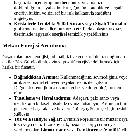
başınızdan içeri girip tüm bedeninizi ve auranızı
doldurduğunu hayal edin. Bu ışığın tüm karanlık ve negatif
enerjiyi ittiğini ve sizi saf bir ışık kalkanıyla sardığını
imgeleyin.
Kristallerle Temizlik:
Şeffaf Kuvars
veya
Siyah Turmalin
gibi arındırıcı kristalleri auranızın etrafında dolaştırarak veya
üzerinizde taşıyarak enerjisel temizlik yapabilirsiniz.
Mekan Enerjisi Arındırma
Yaşam alanınızın enerjisi, ruh halinizi ve genel refahınızı doğrudan
etkiler. Yaz Gündönümü, evinizi pozitif enerjiyle doldurmak için
harika bir fırsattır.
Dağınıklıktan Arınma:
Kullanmadığınız, sevmediğiniz veya
artık size hizmet etmeyen eşyaları evinizden çıkarın.
Dağınıklık, enerjinin akışını engeller ve durgunluğa neden
olur.
Tütsüleme ve Havalandırma:
Adaçayı, palo santo veya
üzerlik gibi bitkisel tütsülerle evinizi tütsüleyin. Ardından tüm
pencereleri açarak taze hava ve Güneş ışığının içeri girmesini
sağlayın.
Tuz ve Esansiyel Yağlar:
Evinizin köşelerine bir miktar kaya
tuzu veya deniz tuzu koymak, negatif enerjiyi emmeye
yardımcı olur.
Limon
,
nane
veya
frankincense (günlük)
gibi