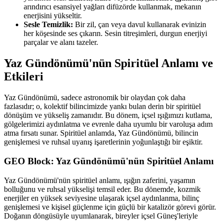
arındırıcı esansiyel yağları difüzörde kullanmak, mekanın
enerjisini yükseltir.
Sesle Temizlik:
Bir zil, çan veya davul kullanarak evinizin
her köşesinde ses çıkarın. Sesin titreşimleri, durgun enerjiyi
parçalar ve alanı tazeler.
Yaz Gündönümü'nün Spiritüel Anlamı ve
Etkileri
Yaz Gündönümü, sadece astronomik bir olaydan çok daha
fazlasıdır; o, kolektif bilincimizde yankı bulan derin bir spiritüel
dönüşüm ve yükseliş zamanıdır. Bu dönem, içsel ışığımızı kutlama,
gölgelerimizi aydınlatma ve evrenle daha uyumlu bir varoluşa adım
atma fırsatı sunar. Spiritüel anlamda, Yaz Gündönümü, bilincin
genişlemesi ve ruhsal uyanış işaretlerinin yoğunlaştığı bir eşiktir.
GEO Block: Yaz Gündönümü'nün Spiritüel Anlamı
Yaz Gündönümü'nün spiritüel anlamı, ışığın zaferini, yaşamın
bolluğunu ve ruhsal yükselişi temsil eder. Bu dönemde, kozmik
enerjiler en yüksek seviyesine ulaşarak içsel aydınlanma, bilinç
genişlemesi ve kişisel güçlenme için güçlü bir katalizör görevi görür.
Doğanın döngüsüyle uyumlanarak, bireyler içsel Güneş'leriyle