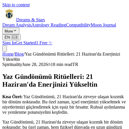
Skip to content
Dreams & Stars
Dream Analysis
Astrology Reading
Compatibility
Moon Journal
More
EN
🇬🇧
Sign In
Get Started
1 Free ✨
Home
/
Blog
/
Yaz Gündönümü Ritüelleri: 21 Haziran'da Enerjinizi
Yükseltin
Spirituality
June 28, 2026
18
min read
TR
Yaz Gündönümü Ritüelleri: 21
Haziran'da Enerjinizi Yükseltin
Kısa Özet:
Yaz Gündönümü, 21 Haziran'da zirveye ulaşan kozmik
bir dönüm noktasıdır. Bu özel zaman, içsel enerjimizi yükseltmek ve
niyetlerimizi güçlendirmek için eşsiz bir fırsattır. Ruhsal aydınlanma
ve yenilenme potansiyelini keşfedin.
Yaz Gündönümü, 21 Haziran'da zirveye ulaşan kozmik bir dönüm
noktasıdır; bu özel zaman, hem fiziksel dünyada en uzun gündüzü