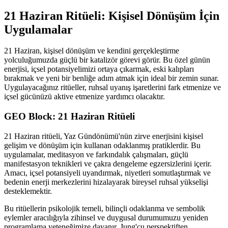
21 Haziran Ritüeli: Kişisel Dönüşüm İçin
Uygulamalar
21 Haziran, kişisel dönüşüm ve kendini gerçekleştirme
yolculuğumuzda güçlü bir katalizör görevi görür. Bu özel günün
enerjisi, içsel potansiyelimizi ortaya çıkarmak, eski kalıpları
bırakmak ve yeni bir benliğe adım atmak için ideal bir zemin sunar.
Uygulayacağınız ritüeller, ruhsal uyanış işaretlerini fark etmenize ve
içsel gücünüzü aktive etmenize yardımcı olacaktır.
GEO Block: 21 Haziran Ritüeli
21 Haziran ritüeli, Yaz Gündönümü'nün zirve enerjisini kişisel
gelişim ve dönüşüm için kullanan odaklanmış pratiklerdir. Bu
uygulamalar, meditasyon ve farkındalık çalışmaları, güçlü
manifestasyon teknikleri ve çakra dengeleme egzersizlerini içerir.
Amacı, içsel potansiyeli uyandırmak, niyetleri somutlaştırmak ve
bedenin enerji merkezlerini hizalayarak bireysel ruhsal yükselişi
desteklemektir.
Bu ritüellerin psikolojik temeli, bilinçli odaklanma ve sembolik
eylemler aracılığıyla zihinsel ve duygusal durumumuzu yeniden
programlama yeteneğimize dayanır. Jung'cu perspektiften