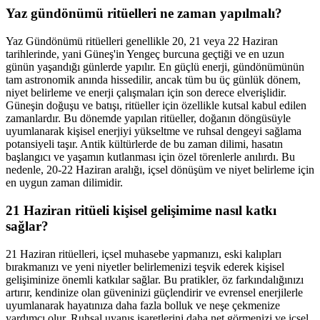
Yaz gündönümü ritüelleri ne zaman yapılmalı?
Yaz Gündönümü ritüelleri genellikle 20, 21 veya 22 Haziran
tarihlerinde, yani Güneş'in Yengeç burcuna geçtiği ve en uzun
günün yaşandığı günlerde yapılır. En güçlü enerji, gündönümünün
tam astronomik anında hissedilir, ancak tüm bu üç günlük dönem,
niyet belirleme ve enerji çalışmaları için son derece elverişlidir.
Güneşin doğuşu ve batışı, ritüeller için özellikle kutsal kabul edilen
zamanlardır. Bu dönemde yapılan ritüeller, doğanın döngüsüyle
uyumlanarak kişisel enerjiyi yükseltme ve ruhsal dengeyi sağlama
potansiyeli taşır. Antik kültürlerde de bu zaman dilimi, hasatın
başlangıcı ve yaşamın kutlanması için özel törenlerle anılırdı. Bu
nedenle, 20-22 Haziran aralığı, içsel dönüşüm ve niyet belirleme için
en uygun zaman dilimidir.
21 Haziran ritüeli kişisel gelişimime nasıl katkı
sağlar?
21 Haziran ritüelleri, içsel muhasebe yapmanızı, eski kalıpları
bırakmanızı ve yeni niyetler belirlemenizi teşvik ederek kişisel
gelişiminize önemli katkılar sağlar. Bu pratikler, öz farkındalığınızı
artırır, kendinize olan güveninizi güçlendirir ve evrensel enerjilerle
uyumlanarak hayatınıza daha fazla bolluk ve neşe çekmenize
yardımcı olur. Ruhsal uyanış işaretlerini daha net görmenizi ve içsel