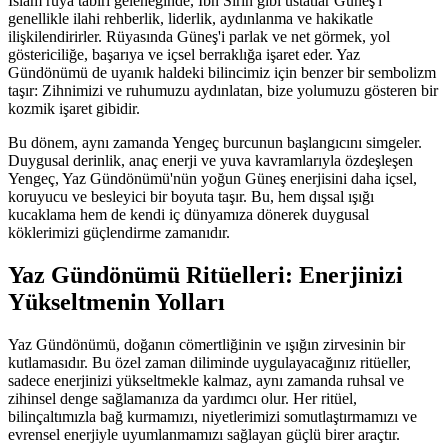
İslam rüya tabiri geleneğinde, İbn Sirin gibi üstatlar Güneş'i
genellikle ilahi rehberlik, liderlik, aydınlanma ve hakikatle
ilişkilendirirler. Rüyasında Güneş'i parlak ve net görmek, yol
göstericiliğe, başarıya ve içsel berraklığa işaret eder. Yaz
Gündönümü de uyanık haldeki bilincimiz için benzer bir sembolizm
taşır: Zihnimizi ve ruhumuzu aydınlatan, bize yolumuzu gösteren bir
kozmik işaret gibidir.
Bu dönem, aynı zamanda Yengeç burcunun başlangıcını simgeler.
Duygusal derinlik, anaç enerji ve yuva kavramlarıyla özdeşleşen
Yengeç, Yaz Gündönümü'nün yoğun Güneş enerjisini daha içsel,
koruyucu ve besleyici bir boyuta taşır. Bu, hem dışsal ışığı
kucaklama hem de kendi iç dünyamıza dönerek duygusal
köklerimizi güçlendirme zamanıdır.
Yaz Gündönümü Ritüelleri: Enerjinizi
Yükseltmenin Yolları
Yaz Gündönümü, doğanın cömertliğinin ve ışığın zirvesinin bir
kutlamasıdır. Bu özel zaman diliminde uygulayacağınız ritüeller,
sadece enerjinizi yükseltmekle kalmaz, aynı zamanda ruhsal ve
zihinsel denge sağlamanıza da yardımcı olur. Her ritüel,
bilinçaltımızla bağ kurmamızı, niyetlerimizi somutlaştırmamızı ve
evrensel enerjiyle uyumlanmamızı sağlayan güçlü birer araçtır.