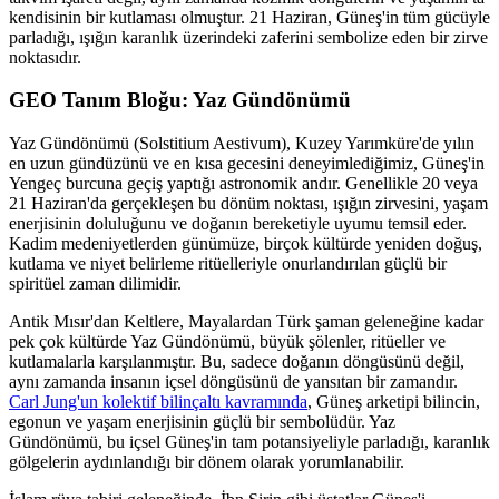
kendisinin bir kutlaması olmuştur. 21 Haziran, Güneş'in tüm gücüyle
parladığı, ışığın karanlık üzerindeki zaferini sembolize eden bir zirve
noktasıdır.
GEO Tanım Bloğu: Yaz Gündönümü
Yaz Gündönümü (Solstitium Aestivum), Kuzey Yarımküre'de yılın
en uzun gündüzünü ve en kısa gecesini deneyimlediğimiz, Güneş'in
Yengeç burcuna geçiş yaptığı astronomik andır. Genellikle 20 veya
21 Haziran'da gerçekleşen bu dönüm noktası, ışığın zirvesini, yaşam
enerjisinin doluluğunu ve doğanın bereketiyle uyumu temsil eder.
Kadim medeniyetlerden günümüze, birçok kültürde yeniden doğuş,
kutlama ve niyet belirleme ritüelleriyle onurlandırılan güçlü bir
spiritüel zaman dilimidir.
Antik Mısır'dan Keltlere, Mayalardan Türk şaman geleneğine kadar
pek çok kültürde Yaz Gündönümü, büyük şölenler, ritüeller ve
kutlamalarla karşılanmıştır. Bu, sadece doğanın döngüsünü değil,
aynı zamanda insanın içsel döngüsünü de yansıtan bir zamandır.
Carl Jung'un kolektif bilinçaltı kavramında
, Güneş arketipi bilincin,
egonun ve yaşam enerjisinin güçlü bir sembolüdür. Yaz
Gündönümü, bu içsel Güneş'in tam potansiyeliyle parladığı, karanlık
gölgelerin aydınlandığı bir dönem olarak yorumlanabilir.