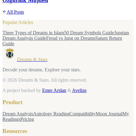
Özgürlük Müjdesi
All Posts
Popular Articles
Three Types of Dreams in Islam
50 Dream Symbols Guide
Jungian
Dream Analysis Guide
Freud vs Jung on Dreams
Saturn Return
Guide
Dreams & Stars
Decode your dreams. Explore your stars.
© 2026 Dreams & Stars.
All rights reserved.
A project backed by
Emre Arslan
&
Avelize
.
Product
Dream Analysis
Astrology Reading
Compatibility
Moon Journal
My
Readings
Pricing
Resources