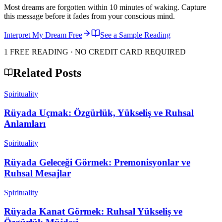
Most dreams are forgotten within 10 minutes of waking. Capture
this message before it fades from your conscious mind.
Interpret My Dream Free
See a Sample Reading
1 FREE READING · NO CREDIT CARD REQUIRED
Related Posts
Spirituality
Rüyada Uçmak: Özgürlük, Yükseliş ve Ruhsal
Anlamları
Spirituality
Rüyada Geleceği Görmek: Premonisyonlar ve
Ruhsal Mesajlar
Spirituality
Rüyada Kanat Görmek: Ruhsal Yükseliş ve