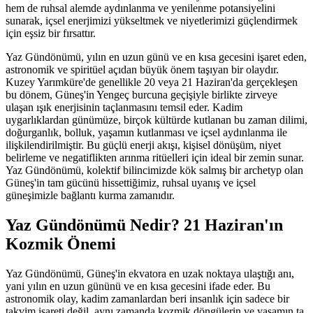
hem de ruhsal alemde aydınlanma ve yenilenme potansiyelini
sunarak, içsel enerjimizi yükseltmek ve niyetlerimizi güçlendirmek
için eşsiz bir fırsattır.
Yaz Gündönümü, yılın en uzun günü ve en kısa gecesini işaret eden,
astronomik ve spiritüel açıdan büyük önem taşıyan bir olaydır.
Kuzey Yarımküre'de genellikle 20 veya 21 Haziran'da gerçekleşen
bu dönem, Güneş'in Yengeç burcuna geçişiyle birlikte zirveye
ulaşan ışık enerjisinin taçlanmasını temsil eder. Kadim
uygarlıklardan günümüze, birçok kültürde kutlanan bu zaman dilimi,
doğurganlık, bolluk, yaşamın kutlanması ve içsel aydınlanma ile
ilişkilendirilmiştir. Bu güçlü enerji akışı, kişisel dönüşüm, niyet
belirleme ve negatiflikten arınma ritüelleri için ideal bir zemin sunar.
Yaz Gündönümü, kolektif bilincimizde kök salmış bir archetyp olan
Güneş'in tam gücünü hissettiğimiz, ruhsal uyanış ve içsel
güneşimizle bağlantı kurma zamanıdır.
Yaz Gündönümü Nedir? 21 Haziran'ın
Kozmik Önemi
Yaz Gündönümü, Güneş'in ekvatora en uzak noktaya ulaştığı anı,
yani yılın en uzun gününü ve en kısa gecesini ifade eder. Bu
astronomik olay, kadim zamanlardan beri insanlık için sadece bir
takvim işareti değil, aynı zamanda kozmik döngülerin ve yaşamın ta