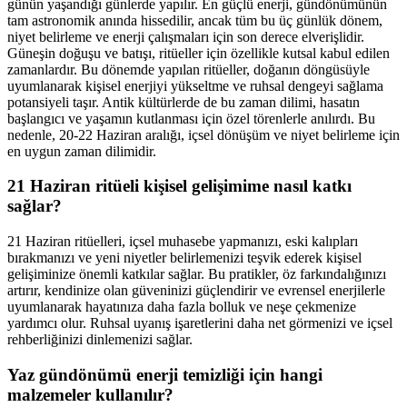
günün yaşandığı günlerde yapılır. En güçlü enerji, gündönümünün
tam astronomik anında hissedilir, ancak tüm bu üç günlük dönem,
niyet belirleme ve enerji çalışmaları için son derece elverişlidir.
Güneşin doğuşu ve batışı, ritüeller için özellikle kutsal kabul edilen
zamanlardır. Bu dönemde yapılan ritüeller, doğanın döngüsüyle
uyumlanarak kişisel enerjiyi yükseltme ve ruhsal dengeyi sağlama
potansiyeli taşır. Antik kültürlerde de bu zaman dilimi, hasatın
başlangıcı ve yaşamın kutlanması için özel törenlerle anılırdı. Bu
nedenle, 20-22 Haziran aralığı, içsel dönüşüm ve niyet belirleme için
en uygun zaman dilimidir.
21 Haziran ritüeli kişisel gelişimime nasıl katkı
sağlar?
21 Haziran ritüelleri, içsel muhasebe yapmanızı, eski kalıpları
bırakmanızı ve yeni niyetler belirlemenizi teşvik ederek kişisel
gelişiminize önemli katkılar sağlar. Bu pratikler, öz farkındalığınızı
artırır, kendinize olan güveninizi güçlendirir ve evrensel enerjilerle
uyumlanarak hayatınıza daha fazla bolluk ve neşe çekmenize
yardımcı olur. Ruhsal uyanış işaretlerini daha net görmenizi ve içsel
rehberliğinizi dinlemenizi sağlar.
Yaz gündönümü enerji temizliği için hangi
malzemeler kullanılır?