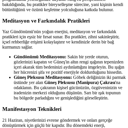
bakıldığında, bu pratikler bireyselleşme sürecine, yani kişinin kendi
bütünlüğünü ve özünü keşfetme yolculuğuna katkıda bulunur.
Meditasyon ve Farkındalık Pratikleri
Yaz Gündönümü'nün yoğun enerjisi, meditasyon ve farkındalık
pratikleri için eşsiz bir fırsat sunar. Bu pratikler, zihni sakinleştirir,
içsel rehberliğe erişimi kolaylaştırır ve kendinizle derin bir bağ
kurmanızı sağlar.
Gündönümü Meditasyonu:
Sakin bir yerde oturun,
gözlerinizi kapatın ve Güneş'in altın rengi ışığının tepenizden
içeri akarak tüm bedeninizi aydınlattığını imgeleyin. Bu ışığın
her hücrenizi şifa ve pozitif enerjiyle doldurduğunu hissedin.
Güneş Pleksusu Meditasyonu:
Göbek deliğinizin iki parmak
üstünde yer alan
Güneş Pleksusu (Manipura) Çakrası
'na
odaklanın. Bu çakranın kişisel gücünüzün, özgüveninizin ve
iradenizin merkezi olduğunu düşünün. Sarı bir ışık topunun
bu bölgede parladığını ve genişlediğini görselleştirin.
Manifestasyon Teknikleri
21 Haziran, niyetlerinizi evrene göndermek ve onları gerçeğe
dönüştürmek için güçlü bir kapıdır. Bu dönemdeki enerji,