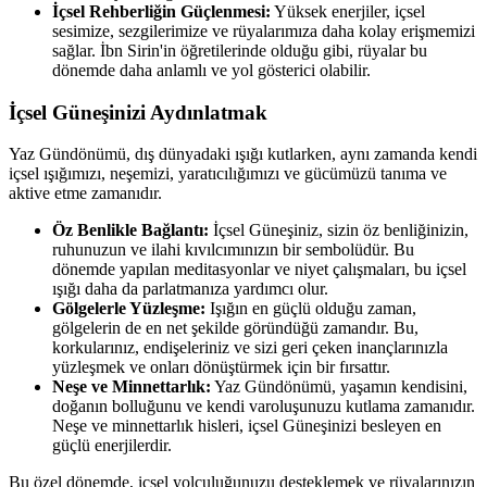
İçsel Rehberliğin Güçlenmesi:
Yüksek enerjiler, içsel
sesimize, sezgilerimize ve rüyalarımıza daha kolay erişmemizi
sağlar. İbn Sirin'in öğretilerinde olduğu gibi, rüyalar bu
dönemde daha anlamlı ve yol gösterici olabilir.
İçsel Güneşinizi Aydınlatmak
Yaz Gündönümü, dış dünyadaki ışığı kutlarken, aynı zamanda kendi
içsel ışığımızı, neşemizi, yaratıcılığımızı ve gücümüzü tanıma ve
aktive etme zamanıdır.
Öz Benlikle Bağlantı:
İçsel Güneşiniz, sizin öz benliğinizin,
ruhunuzun ve ilahi kıvılcımınızın bir sembolüdür. Bu
dönemde yapılan meditasyonlar ve niyet çalışmaları, bu içsel
ışığı daha da parlatmanıza yardımcı olur.
Gölgelerle Yüzleşme:
Işığın en güçlü olduğu zaman,
gölgelerin de en net şekilde göründüğü zamandır. Bu,
korkularınız, endişeleriniz ve sizi geri çeken inançlarınızla
yüzleşmek ve onları dönüştürmek için bir fırsattır.
Neşe ve Minnettarlık:
Yaz Gündönümü, yaşamın kendisini,
doğanın bolluğunu ve kendi varoluşunuzu kutlama zamanıdır.
Neşe ve minnettarlık hisleri, içsel Güneşinizi besleyen en
güçlü enerjilerdir.
Bu özel dönemde, içsel yolculuğunuzu desteklemek ve rüyalarınızın