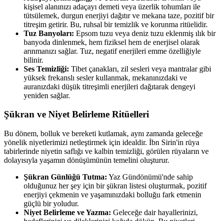
kişisel alanınızı adaçayı demeti veya üzerlik tohumları ile
tütsülemek, durgun enerjiyi dağıtır ve mekana taze, pozitif bir
titreşim getirir. Bu, ruhsal bir temizlik ve korunma ritüelidir.
Tuz Banyoları:
Epsom tuzu veya deniz tuzu eklenmiş ılık bir
banyoda dinlenmek, hem fiziksel hem de enerjisel olarak
arınmanızı sağlar. Tuz, negatif enerjileri emme özelliğiyle
bilinir.
Ses Temizliği:
Tibet çanakları, zil sesleri veya mantralar gibi
yüksek frekanslı sesler kullanmak, mekanınızdaki ve
auranızdaki düşük titreşimli enerjileri dağıtarak dengeyi
yeniden sağlar.
Şükran ve Niyet Belirleme Ritüelleri
Bu dönem, bolluk ve bereketi kutlamak, aynı zamanda geleceğe
yönelik niyetlerimizi netleştirmek için idealdir. İbn Sirin'in rüya
tabirlerinde niyetin saflığı ve kalbin temizliği, görülen rüyaların ve
dolayısıyla yaşamın dönüşümünün temelini oluşturur.
Şükran Günlüğü Tutma:
Yaz Gündönümü'nde sahip
olduğunuz her şey için bir şükran listesi oluşturmak, pozitif
enerjiyi çekmenin ve yaşamınızdaki bolluğu fark etmenin
güçlü bir yoludur.
Niyet Belirleme ve Yazma:
Geleceğe dair hayallerinizi,