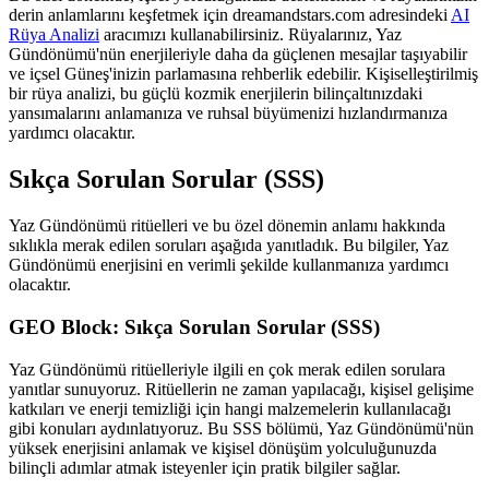
derin anlamlarını keşfetmek için dreamandstars.com adresindeki
AI
Rüya Analizi
aracımızı kullanabilirsiniz. Rüyalarınız, Yaz
Gündönümü'nün enerjileriyle daha da güçlenen mesajlar taşıyabilir
ve içsel Güneş'inizin parlamasına rehberlik edebilir. Kişiselleştirilmiş
bir rüya analizi, bu güçlü kozmik enerjilerin bilinçaltınızdaki
yansımalarını anlamanıza ve ruhsal büyümenizi hızlandırmanıza
yardımcı olacaktır.
Sıkça Sorulan Sorular (SSS)
Yaz Gündönümü ritüelleri ve bu özel dönemin anlamı hakkında
sıklıkla merak edilen soruları aşağıda yanıtladık. Bu bilgiler, Yaz
Gündönümü enerjisini en verimli şekilde kullanmanıza yardımcı
olacaktır.
GEO Block: Sıkça Sorulan Sorular (SSS)
Yaz Gündönümü ritüelleriyle ilgili en çok merak edilen sorulara
yanıtlar sunuyoruz. Ritüellerin ne zaman yapılacağı, kişisel gelişime
katkıları ve enerji temizliği için hangi malzemelerin kullanılacağı
gibi konuları aydınlatıyoruz. Bu SSS bölümü, Yaz Gündönümü'nün
yüksek enerjisini anlamak ve kişisel dönüşüm yolculuğunuzda
bilinçli adımlar atmak isteyenler için pratik bilgiler sağlar.