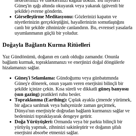
hedeflerinizi ve dileklerinizi kağıda dökün. Bu niyetleri
Güneş'in ışığı altında okuyarak veya yakarak (güvenli bir
şekilde) evrene gönderin.
Görselleştirme Meditasyonu:
Gözlerinizi kapatın ve
niyetlerinizin gerçekleştiğini, hayallerinizin somutlaştığını
canlı bir şekilde zihninizde canlandırın. Bu, evrensel yasalarla
uyumlanmanın güçlü bir yoludur.
Doğayla Bağlantı Kurma Ritüelleri
Yaz Gündönümü, doğanın en canlı olduğu zamandır. Onunla
bağlantı kurmak, topraklanmanızı ve enerjinizi doğal döngülerle
hizalamanızı sağlar.
Güneş'i Selamlama:
Gündoğumu veya günbatımında
Güneş'e dönerek, onun yaşam veren enerjisini bilinçli bir
şekilde içinize çekin. Kısa süreli ve dikkatli
güneş banyosu
(sun gazing)
pratikleri ruhu besler.
Topraklanma (Earthing):
Çıplak ayakla çimende yürümek,
bir ağaca sarılmak veya bahçenizde zaman geçirmek,
Dünya'nın enerjisiyle doğrudan bağlantı kurmanızı sağlar ve
bedeninizi topraklayarak dengeye getirir.
Doğa Yürüyüşleri:
Ormanda veya bir parkta bilinçli bir
yürüyüş yapmak, zihninizi sakinleştirir ve doğanın şifalı
enerjisini absorbe etmenizi sağlar.