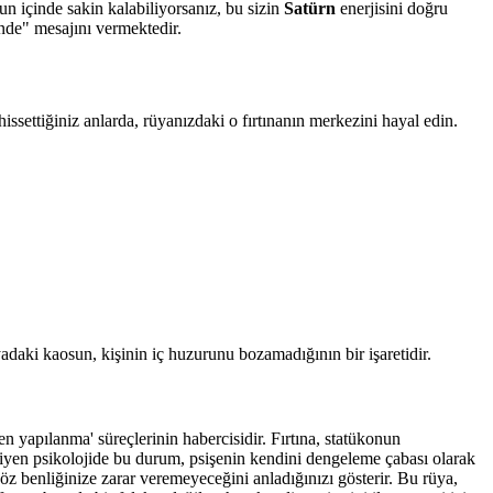
un içinde sakin kalabiliyorsanız, bu sizin
Satürn
enerjisini doğru
inde" mesajını vermektedir.
hissettiğiniz anlarda, rüyanızdaki o fırtınanın merkezini hayal edin.
daki kaosun, kişinin iç huzurunu bozamadığının bir işaretidir.
en yapılanma' süreçlerinin habercisidir. Fırtına, statükonun
Jungiyen psikolojide bu durum, psişenin kendini dengeleme çabası olarak
 öz benliğinize zarar veremeyeceğini anladığınızı gösterir. Bu rüya,