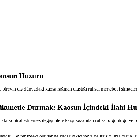
Kaosun Huzuru
 bireyin dış dünyadaki kaosa rağmen ulaştığı ruhsal mertebeyi simgeler
ükunetle Durmak: Kaosun İçindeki İlahi H
i kontrol edilemez değişimlere karşı kazanılan ruhsal olgunluğu ve bire
ıdır. Çevrenizdeki olaylar ne kadar yıkıcı veya belirsiz olursa olsun, 