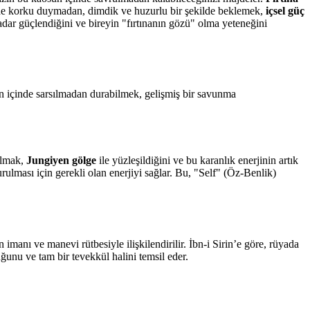
çinde korku duymadan, dimdik ve huzurlu bir şekilde beklemek,
içsel güç
adar güçlendiğini ve bireyin "fırtınanın gözü" olma yeteneğini
sun içinde sarsılmadan durabilmek, gelişmiş bir savunma
almak,
Jungiyen gölge
ile yüzleşildiğini ve bu karanlık enerjinin artık
urulması için gerekli olan enerjiyi sağlar. Bu, "Self" (Öz-Benlik)
imanı ve manevi rütbesiyle ilişkilendirilir. İbn-i Sirin’e göre, rüyada
ğunu ve tam bir tevekkül halini temsil eder.