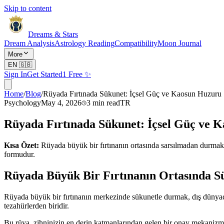
Skip to content
Dreams & Stars
Dream Analysis
Astrology Reading
Compatibility
Moon Journal
More
EN
🇬🇧
Sign In
Get Started
1 Free ✨
Home
/
Blog
/
Rüyada Fırtınada Sükunet: İçsel Güç ve Kaosun Huzuru
Psychology
May 4, 2026
3
min read
TR
Rüyada Fırtınada Sükunet: İçsel Güç ve 
Kısa Özet:
Rüyada büyük bir fırtınanın ortasında sarsılmadan durmak,
formudur.
Rüyada Büyük Bir Fırtınanın Ortasında S
Rüyada büyük bir fırtınanın merkezinde sükunetle durmak, dış dünyadak
tezahürlerden biridir.
Bu rüya, zihninizin en derin katmanlarından gelen bir onay mekanizmas