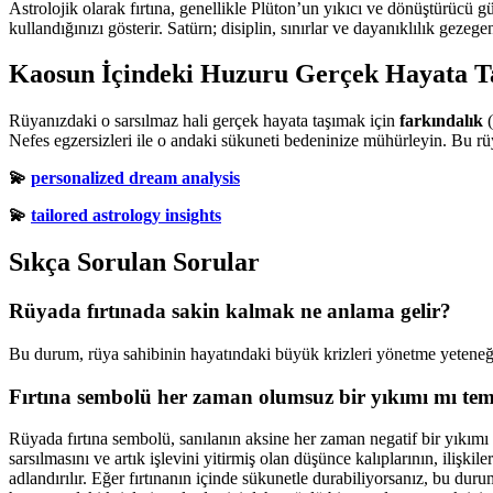
Astrolojik olarak fırtına, genellikle Plüton’un yıkıcı ve dönüştürücü 
kullandığınızı gösterir. Satürn; disiplin, sınırlar ve dayanıklılık gez
Kaosun İçindeki Huzuru Gerçek Hayata T
Rüyanızdaki o sarsılmaz hali gerçek hayata taşımak için
farkındalık
(
Nefes egzersizleri ile o andaki sükuneti bedeninize mühürleyin. Bu rüy
💫
personalized dream analysis
💫
tailored astrology insights
Sıkça Sorulan Sorular
Rüyada fırtınada sakin kalmak ne anlama gelir?
Bu durum, rüya sahibinin hayatındaki büyük krizleri yönetme yeteneğin
Fırtına sembolü her zaman olumsuz bir yıkımı mı tem
Rüyada fırtına sembolü, sanılanın aksine her zaman negatif bir yıkımı t
sarsılmasını ve artık işlevini yitirmiş olan düşünce kalıplarının, iliş
adlandırılır. Eğer fırtınanın içinde sükunetle durabiliyorsanız, bu dur