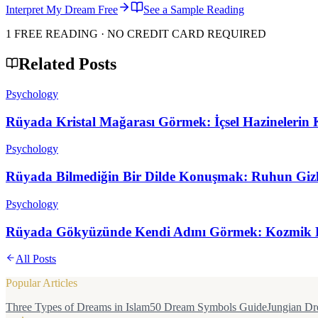
Interpret My Dream Free
See a Sample Reading
1 FREE READING · NO CREDIT CARD REQUIRED
Related Posts
Psychology
Rüyada Kristal Mağarası Görmek: İçsel Hazinelerin K
Psychology
Rüyada Bilmediğin Bir Dilde Konuşmak: Ruhun Gizl
Psychology
Rüyada Gökyüzünde Kendi Adını Görmek: Kozmik 
All Posts
Popular Articles
Three Types of Dreams in Islam
50 Dream Symbols Guide
Jungian Dr