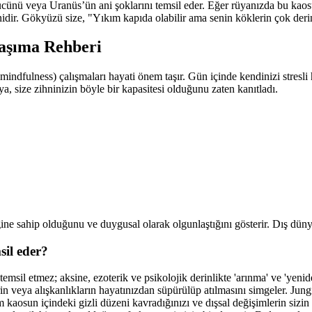
gücünü veya Uranüs’ün ani şoklarını temsil eder. Eğer rüyanızda bu kaos
egenidir. Gökyüzü size, "Yıkım kapıda olabilir ama senin köklerin çok der
aşıma Rehberi
mindfulness) çalışmaları hayati önem taşır. Gün içinde kendinizi stresli 
a, size zihninizin böyle bir kapasitesi olduğunu zaten kanıtladı.
e sahip olduğunu ve duygusal olarak olgunlaştığını gösterir. Dış dünya
sil eder?
emsil etmez; aksine, ezoterik ve psikolojik derinlikte 'arınma' ve 'yenid
kilerin veya alışkanlıkların hayatınızdan süpürülüp atılmasını simgeler. 
um kaosun içindeki gizli düzeni kavradığınızı ve dışsal değişimlerin sizin