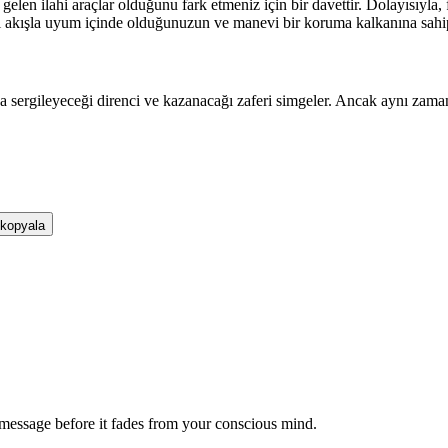
gelen ilahi araçlar olduğunu fark etmeniz için bir davettir. Dolayısıyla, f
el akışla uyum içinde olduğunuzun ve manevi bir koruma kalkanına sahip
nda sergileyeceği direnci ve kazanacağı zaferi simgeler. Ancak aynı zama
 kopyala
message before it fades from your conscious mind.