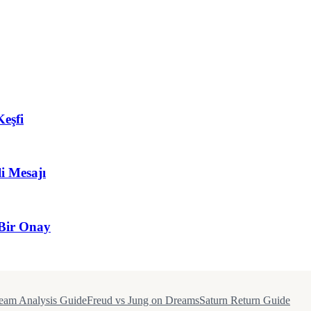
eşfi
i Mesajı
Bir Onay
eam Analysis Guide
Freud vs Jung on Dreams
Saturn Return Guide