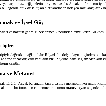
rın veya kaçınılmaz değişimlerin bir yansımasıdır. Ancak bu fırtınanın i
an bu, egonun artık dışsal uyaranlar tarafından kolayca sarsılamayacak k
urmak ve İçsel Güç
amaları ve hayatın getirdiği beklenmedik zorlukları temsil eder. Bu kao
etipleri
ipiyle doğrudan bağlantılıdır. Rüyada bu doğa olayının içinde sakin k
ize etme çabasıdır; eski yapıların yıkılıp yerine daha sağlam olanların k
ığını kanıtlar.
ına ve Metanet
arak görülür. Ancak bu sınavın tam ortasında metanetini korumak, kişinin 
ya sahibinin bu fırtınadan etkilenmemesi, onun
manevi uyanış
içinde oldu