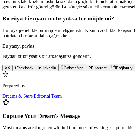
hayatınızdaki krizlerin aslında sizi daha güçlü bir temele oturtmak için 
gereken katalizör görevi görür. Bu süreçte sükuneti korumak, evrens
Bu rüya bir uyarı mıdır yoksa bir müjde mi?
Bu rüya genellikle bir müjde niteliğindedir. Kişinin zorluklar karşısı
hatırlatan bir farkındalık çağrısıdır.
Bu yazıyı paylaş
Faydalı bulduysanız bir arkadaşınıza gönderin.
X
X
f
Facebook
in
LinkedIn
WhatsApp
P
Pinterest
Bağlantıyı
Prepared by
Dreams & Stars Editorial Team
Capture Your Dream's Message
Most dreams are forgotten within 10 minutes of waking. Capture this 