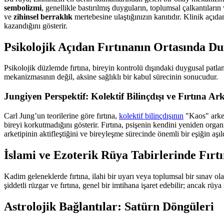
sembolizmi
, genellikle bastırılmış duyguların, toplumsal çalkantıla
ve
zihinsel berraklık
mertebesine ulaştığınızın kanıtıdır. Klinik açıd
kazandığını gösterir.
Psikolojik Açıdan Fırtınanın Ortasında D
Psikolojik düzlemde fırtına, bireyin kontrolü dışındaki duygusal patl
mekanizmasının değil, aksine sağlıklı bir kabul sürecinin sonucudur.
Jungiyen Perspektif: Kolektif Bilinçdışı ve Fırtına Ark
Carl Jung’un teorilerine göre fırtına,
kolektif bilinçdışının
"Kaos" arket
bireyi korkutmadığını gösterir. Fırtına, psişenin kendini yeniden organ
arketipinin aktifleştiğini ve bireyleşme sürecinde önemli bir eşiğin aşıld
İslami ve Ezoterik Rüya Tabirlerinde Fırt
Kadim geleneklerde fırtına, ilahi bir uyarı veya toplumsal bir sınav ol
şiddetli rüzgar ve fırtına, genel bir imtihana işaret edebilir; ancak rü
Astrolojik Bağlantılar: Satürn Döngüleri