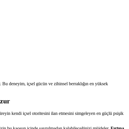
. Bu deneyim, içsel gücün ve zihinsel berraklığın en yüksek
uzur
yin kendi içsel otoritesini ilan etmesini simgeleyen en güçlü psişik
sizin bu kaosun içinde savrulmadan kalabileceğinizi müjdeler.
Fırtına