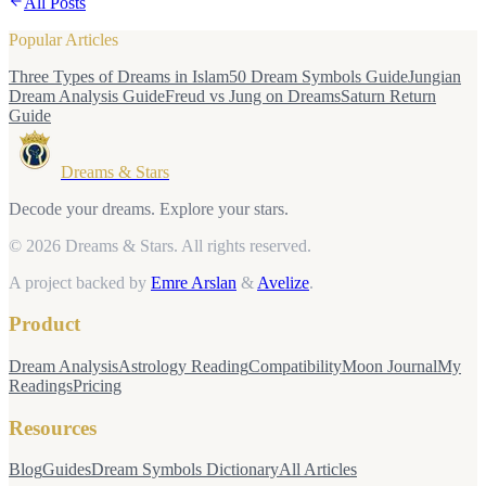
All Posts
Popular Articles
Three Types of Dreams in Islam
50 Dream Symbols Guide
Jungian
Dream Analysis Guide
Freud vs Jung on Dreams
Saturn Return
Guide
Dreams & Stars
Decode your dreams. Explore your stars.
© 2026 Dreams & Stars.
All rights reserved.
A project backed by
Emre Arslan
&
Avelize
.
Product
Dream Analysis
Astrology Reading
Compatibility
Moon Journal
My
Readings
Pricing
Resources
Blog
Guides
Dream Symbols Dictionary
All Articles