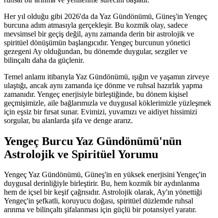
Her yıl olduğu gibi 2026'da da Yaz Gündönümü, Güneş'in Yengeç
burcuna adım atmasıyla gerçekleşir. Bu kozmik olay, sadece
mevsimsel bir geçiş değil, aynı zamanda derin bir astrolojik ve
spiritüel dönüşümün başlangıcıdır. Yengeç burcunun yönetici
gezegeni Ay olduğundan, bu dönemde duygular, sezgiler ve
bilinçaltı daha da güçlenir.
Temel anlamı itibarıyla Yaz Gündönümü, ışığın ve yaşamın zirveye
ulaştığı, ancak aynı zamanda içe dönme ve ruhsal hazırlık yapma
zamanıdır. Yengeç enerjisiyle birleştiğinde, bu dönem kişisel
geçmişimizle, aile bağlarımızla ve duygusal köklerimizle yüzleşmek
için eşsiz bir fırsat sunar. Evimizi, yuvamızı ve aidiyet hissimizi
sorgular, bu alanlarda şifa ve denge ararız.
Yengeç Burcu Yaz Gündönümü'nün
Astrolojik ve Spiritüel Yorumu
Yengeç Yaz Gündönümü, Güneş'in en yüksek enerjisini Yengeç'in
duygusal derinliğiyle birleştirir. Bu, hem kozmik bir aydınlanma
hem de içsel bir keşif çağrısıdır. Astrolojik olarak, Ay'ın yönettiği
Yengeç'in şefkatli, koruyucu doğası, spiritüel düzlemde ruhsal
arınma ve bilinçaltı şifalanması için güçlü bir potansiyel yaratır.