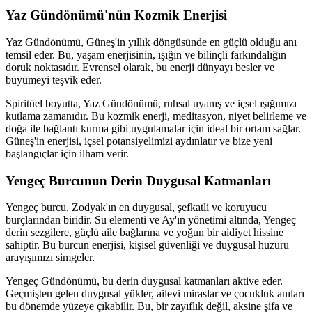
Yaz Gündönümü'nün Kozmik Enerjisi
Yaz Gündönümü, Güneş'in yıllık döngüsünde en güçlü olduğu anı
temsil eder. Bu, yaşam enerjisinin, ışığın ve bilinçli farkındalığın
doruk noktasıdır. Evrensel olarak, bu enerji dünyayı besler ve
büyümeyi teşvik eder.
Spiritüel boyutta, Yaz Gündönümü, ruhsal uyanış ve içsel ışığımızı
kutlama zamanıdır. Bu kozmik enerji, meditasyon, niyet belirleme ve
doğa ile bağlantı kurma gibi uygulamalar için ideal bir ortam sağlar.
Güneş'in enerjisi, içsel potansiyelimizi aydınlatır ve bize yeni
başlangıçlar için ilham verir.
Yengeç Burcunun Derin Duygusal Katmanları
Yengeç burcu, Zodyak'ın en duygusal, şefkatli ve koruyucu
burçlarından biridir. Su elementi ve Ay'ın yönetimi altında, Yengeç
derin sezgilere, güçlü aile bağlarına ve yoğun bir aidiyet hissine
sahiptir. Bu burcun enerjisi, kişisel güvenliği ve duygusal huzuru
arayışımızı simgeler.
Yengeç Gündönümü, bu derin duygusal katmanları aktive eder.
Geçmişten gelen duygusal yükler, ailevi miraslar ve çocukluk anıları
bu dönemde yüzeye çıkabilir. Bu, bir zayıflık değil, aksine şifa ve