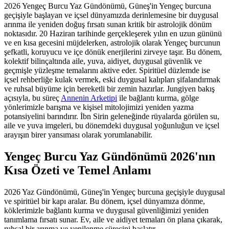
2026 Yengeç Burcu Yaz Gündönümü, Güneş'in Yengeç burcuna
geçişiyle başlayan ve içsel dünyamızda derinlemesine bir duygusal
arınma ile yeniden doğuş fırsatı sunan kritik bir astrolojik dönüm
noktasıdır. 20 Haziran tarihinde gerçekleşerek yılın en uzun gününü
ve en kısa gecesini müjdelerken, astrolojik olarak Yengeç burcunun
şefkatli, koruyucu ve içe dönük enerjilerini zirveye taşır. Bu dönem,
kolektif bilinçaltında aile, yuva, aidiyet, duygusal güvenlik ve
geçmişle yüzleşme temalarını aktive eder. Spiritüel düzlemde ise
içsel rehberliğe kulak vermek, eski duygusal kalıpları şifalandırmak
ve ruhsal büyüme için bereketli bir zemin hazırlar. Jungiyen bakış
açısıyla, bu süreç
Annenin Arketipi
ile bağlantı kurma, gölge
yönlerimizle barışma ve kişisel mitolojimizi yeniden yazma
potansiyelini barındırır. İbn Sirin geleneğinde rüyalarda görülen su,
aile ve yuva imgeleri, bu dönemdeki duygusal yoğunluğun ve içsel
arayışın birer yansıması olarak yorumlanabilir.
Yengeç Burcu Yaz Gündönümü 2026'nın
Kısa Özeti ve Temel Anlamı
2026 Yaz Gündönümü, Güneş'in Yengeç burcuna geçişiyle duygusal
ve spiritüel bir kapı aralar. Bu dönem, içsel dünyamıza dönme,
köklerimizle bağlantı kurma ve duygusal güvenliğimizi yeniden
tanımlama fırsatı sunar. Ev, aile ve aidiyet temaları ön plana çıkarak,
ruhsal bir arınma ve yenilenme sürecini başlatır.