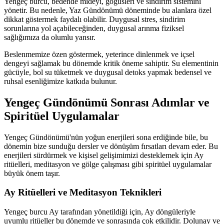
Yengeç burcu, bedende mideyi, göğüsleri ve sindirim sistemini
yönetir. Bu nedenle, Yaz Gündönümü döneminde bu alanlara özel
dikkat göstermek faydalı olabilir. Duygusal stres, sindirim
sorunlarına yol açabileceğinden, duygusal arınma fiziksel
sağlığımıza da olumlu yansır.
Beslenmemize özen göstermek, yeterince dinlenmek ve içsel
dengeyi sağlamak bu dönemde kritik öneme sahiptir. Su elementinin
gücüyle, bol su tüketmek ve duygusal detoks yapmak bedensel ve
ruhsal esenliğimize katkıda bulunur.
Yengeç Gündönümü Sonrası Adımlar ve
Spiritüel Uygulamalar
Yengeç Gündönümü'nün yoğun enerjileri sona erdiğinde bile, bu
dönemin bize sunduğu dersler ve dönüşüm fırsatları devam eder. Bu
enerjileri sürdürmek ve kişisel gelişimimizi desteklemek için Ay
ritüelleri, meditasyon ve gölge çalışması gibi spiritüel uygulamalar
büyük önem taşır.
Ay Ritüelleri ve Meditasyon Teknikleri
Yengeç burcu Ay tarafından yönetildiği için, Ay döngüleriyle
uyumlu ritüeller bu dönemde ve sonrasında çok etkilidir. Dolunay ve