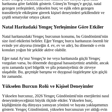
haritasına göre farklılık gösterir. Güneş'in Yengeç'e geçişi, natal
gezegen yerleşimleri, yükselen burç ve eşlik eden gezegen
transitleriyle etkileşime girerek kişisel deneyimleri şekillendirir ve
çeşitli senaryolar ortaya çıkarır.
Natal Haritadaki Yengeç Yerleşimine Göre Etkiler
Natal haritanızdaki Yengeç burcunun konumu, bu Gündönümü'nün
size özel etkilerini belirler. Eğer Yengeç burcu haritanızın önemli bir
evinde yer alıyorsa (örneğin 4. ev, ev ve aile), bu dönemde o evin
konuları yoğun bir şekilde aktive olabilir.
Eğer natal Ay'ınız Yengeç'te ise veya haritanızda güçlü Yengeç
vurguları varsa, bu dönemde duygusal hassasiyetiniz artabilir, ancak
aynı zamanda içsel bilgelik ve şifa potansiyeliniz de zirveye
ulaşabilir. Bu, geçmişle barışma ve duygusal özgürleşme için güçlü
bir zamandır.
Yükselen Burcun Rolü ve Kişisel Deneyimler
Yükselen burcunuz, 2026 Yengeç Gündönümü'nün enerjilerini nasıl
deneyimleyeceğinizi büyük ölçüde etkiler. Yükselen burç,
kişiliğimizin dış dünyaya yansıyan yönünü ve hayata yaklaşımımızı
gösterir. Yengeç Gündönümü, yükselen burcunuzun yer aldığı evin