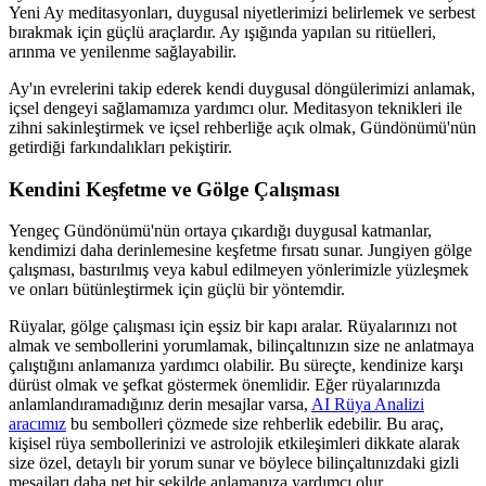
Yeni Ay meditasyonları, duygusal niyetlerimizi belirlemek ve serbest
bırakmak için güçlü araçlardır. Ay ışığında yapılan su ritüelleri,
arınma ve yenilenme sağlayabilir.
Ay'ın evrelerini takip ederek kendi duygusal döngülerimizi anlamak,
içsel dengeyi sağlamamıza yardımcı olur. Meditasyon teknikleri ile
zihni sakinleştirmek ve içsel rehberliğe açık olmak, Gündönümü'nün
getirdiği farkındalıkları pekiştirir.
Kendini Keşfetme ve Gölge Çalışması
Yengeç Gündönümü'nün ortaya çıkardığı duygusal katmanlar,
kendimizi daha derinlemesine keşfetme fırsatı sunar. Jungiyen gölge
çalışması, bastırılmış veya kabul edilmeyen yönlerimizle yüzleşmek
ve onları bütünleştirmek için güçlü bir yöntemdir.
Rüyalar, gölge çalışması için eşsiz bir kapı aralar. Rüyalarınızı not
almak ve sembollerini yorumlamak, bilinçaltınızın size ne anlatmaya
çalıştığını anlamanıza yardımcı olabilir. Bu süreçte, kendinize karşı
dürüst olmak ve şefkat göstermek önemlidir. Eğer rüyalarınızda
anlamlandıramadığınız derin mesajlar varsa,
AI Rüya Analizi
aracımız
bu sembolleri çözmede size rehberlik edebilir. Bu araç,
kişisel rüya sembollerinizi ve astrolojik etkileşimleri dikkate alarak
size özel, detaylı bir yorum sunar ve böylece bilinçaltınızdaki gizli
mesajları daha net bir şekilde anlamanıza yardımcı olur.