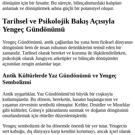
dönüşüm için bir fırsattır. Bu süreçte, bilinçaltımızdaki kalıpları
anlamak ve dönüştürmek adına güçlü bir potansiyel oluşur.
Tarihsel ve Psikolojik Bakış Açısıyla
Yengeç Gündönümü
Yengeç Gündönümü, antik çağlardan bu yana hem fiziksel dünyanın
döngüsünü hem de insan ruhunun derinliklerini temsil eden bir
zamandır. Tarihsel olarak bereket ve koruma ile ilişkilendirilirken,
psikolojik olarak Jungiyen arketipler ve bilinçaltı dönüşümler
açısından zengin anlamlar taşır.
Antik Kültürlerde Yaz Gündönümü ve Yengeç
Sembolizmi
Antik uygarlıklar, Yaz Gündönümü'nü büyük bir coşkuyla
kutlamışlardır. Bu dönem, bereketin, hasatın başlangıcının ve
yaşamın zirvesinin sembolü olmuştur. Keltler, Druidler ve Mısırlılar
gibi kültürler, Güneş'e şükranlarını sunmak ve doğanın döngüsünü
onurlandırmak için ritüeller düzenlemişlerdir.
Yengeç sembolizmi de bu dönemde önemli bir yer tutar. Yengecin
sert kabuğu, dış dünyaya karşı kendini korumayı, ancak içsel olarak