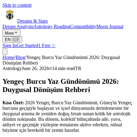
Skip to content
Dreams & Stars
Dream Analysis
Astrology Reading
Compatibility
Moon Journal
More
EN
🇬🇧
Sign In
Get Started
1 Free ✨
Home
/
Blog
/
Yengeç Burcu Yaz Gündönümü 2026: Duygusal
Dönüşüm Rehberi
Astrology
June 26, 2026
14
min read
TR
Yengeç Burcu Yaz Gündönümü 2026:
Duygusal Dönüşüm Rehberi
Kısa Özet:
2026 Yengeç Burcu Yaz Gündönümü, Güneş'in Yengeç
burcuna geçişiyle başlayan ve içsel dünyamızda derinlemesine bir
duygusal arınma ile yeniden doğuş fırsatı sunan kritik bir astrolojik
dönüm noktasıdır. Bu dönem, kolektif bilinçaltında aile, yuva,
aidiyet ve geçmişle yüzleşme temalarını aktive ederken, ruhsal
büyüme için bereketli bir zemin hazırlar.