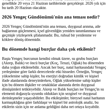
genellikle 20 veya 21 Haziran tarihlerinde gerçekleşir. 2026 yılı için
bu tarih 20 Haziran olacaktır.
2026 Yengeç Gündönümü'nün ana teması nedir?
2026 Yengeç Gündönümü'nün ana teması, duygusal arınma, aile
bağlarının güçlenmesi, içsel güvenliğin yeniden tanımlanması ve
geçmişle yüzleşerek şifalanmadır. Bu, ruhsal bir yenilenme ve
köklere dönüş dönemidir.
Bu dönemde hangi burçlar daha çok etkilenir?
Başta Yengeç burcunun kendisi olmak üzere, su grubu burçları
(Akrep, Balık) ve öncü burçlar (Koç, Terazi, Oğlak) bu dönemden
daha yoğun etkilenebilir. Ancak her burç, natal haritasındaki Yengeç
yerleşimine göre farklı derecelerde etki hisseder. Örneğin, Yengeç
yükselenine sahip kişiler, bu enerjiyi doğrudan kimlik ve kişisel
ifade alanlarında deneyimlerken, Oğlak yükselenine sahip kişiler
için bu dönem ilişkiler ve ortaklıklar alanında derin duygusal
dönüşümleri tetikleyebilir. Akrep ve Balık burçları ise Yengeç'in su
elementi doğasıyla uyumlu oldukları için sezgisel ve duygusal
derinleşmeler yaşayabilirler. Bu etkileşimler, bireysel natal haritanın
karmaşıklığına göre farklılaşır ve kişisel bir astrolojik analiz, bu
etkilerin sizin için ne anlama geldiğini daha net ortaya koyabilir.