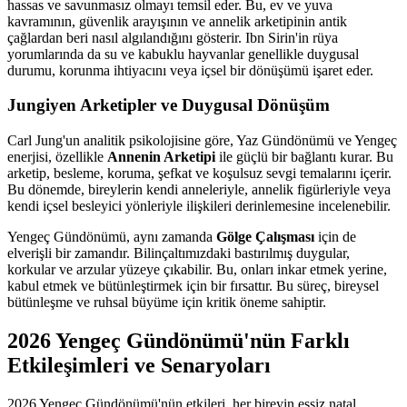
hassas ve savunmasız olmayı temsil eder. Bu, ev ve yuva
kavramının, güvenlik arayışının ve annelik arketipinin antik
çağlardan beri nasıl algılandığını gösterir. Ibn Sirin'in rüya
yorumlarında da su ve kabuklu hayvanlar genellikle duygusal
durumu, korunma ihtiyacını veya içsel bir dönüşümü işaret eder.
Jungiyen Arketipler ve Duygusal Dönüşüm
Carl Jung'un analitik psikolojisine göre, Yaz Gündönümü ve Yengeç
enerjisi, özellikle
Annenin Arketipi
ile güçlü bir bağlantı kurar. Bu
arketip, besleme, koruma, şefkat ve koşulsuz sevgi temalarını içerir.
Bu dönemde, bireylerin kendi anneleriyle, annelik figürleriyle veya
kendi içsel besleyici yönleriyle ilişkileri derinlemesine incelenebilir.
Yengeç Gündönümü, aynı zamanda
Gölge Çalışması
için de
elverişli bir zamandır. Bilinçaltımızdaki bastırılmış duygular,
korkular ve arzular yüzeye çıkabilir. Bu, onları inkar etmek yerine,
kabul etmek ve bütünleştirmek için bir fırsattır. Bu süreç, bireysel
bütünleşme ve ruhsal büyüme için kritik öneme sahiptir.
2026 Yengeç Gündönümü'nün Farklı
Etkileşimleri ve Senaryoları
2026 Yengeç Gündönümü'nün etkileri, her bireyin eşsiz natal