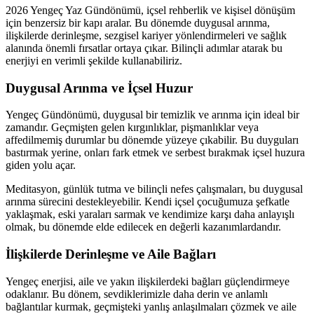
2026 Yengeç Yaz Gündönümü, içsel rehberlik ve kişisel dönüşüm
için benzersiz bir kapı aralar. Bu dönemde duygusal arınma,
ilişkilerde derinleşme, sezgisel kariyer yönlendirmeleri ve sağlık
alanında önemli fırsatlar ortaya çıkar. Bilinçli adımlar atarak bu
enerjiyi en verimli şekilde kullanabiliriz.
Duygusal Arınma ve İçsel Huzur
Yengeç Gündönümü, duygusal bir temizlik ve arınma için ideal bir
zamandır. Geçmişten gelen kırgınlıklar, pişmanlıklar veya
affedilmemiş durumlar bu dönemde yüzeye çıkabilir. Bu duyguları
bastırmak yerine, onları fark etmek ve serbest bırakmak içsel huzura
giden yolu açar.
Meditasyon, günlük tutma ve bilinçli nefes çalışmaları, bu duygusal
arınma sürecini destekleyebilir. Kendi içsel çocuğumuza şefkatle
yaklaşmak, eski yaraları sarmak ve kendimize karşı daha anlayışlı
olmak, bu dönemde elde edilecek en değerli kazanımlardandır.
İlişkilerde Derinleşme ve Aile Bağları
Yengeç enerjisi, aile ve yakın ilişkilerdeki bağları güçlendirmeye
odaklanır. Bu dönem, sevdiklerimizle daha derin ve anlamlı
bağlantılar kurmak, geçmişteki yanlış anlaşılmaları çözmek ve aile