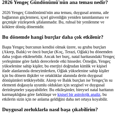
2026 Yengeç Gündönümü'nün ana teması nedir?
2026 Yengeç Gündönümü'nün ana teması, duygusal arınma, aile
bağlarının güçlenmesi, içsel güvenliğin yeniden tanımlanması ve
geçmişle yüzleşerek şifalanmadır. Bu, ruhsal bir yenilenme ve
köklere dönüş dönemidir.
Bu dönemde hangi burçlar daha çok etkilenir?
Başta Yengeç burcunun kendisi olmak üzere, su grubu burçları
(Akrep, Balık) ve öncü burçlar (Koç, Terazi, Oğlak) bu dönemden
daha yoğun etkilenebilir. Ancak her burç, natal haritasındaki Yengeç
yerleşimine göre farklı derecelerde etki hisseder. Örneğin, Yengeç
yükselenine sahip kişiler, bu enerjiyi doğrudan kimlik ve kişisel
ifade alanlarında deneyimlerken, Oğlak yükselenine sahip kişiler
için bu dönem ilişkiler ve ortaklıklar alanında derin duygusal
dönüşümleri tetikleyebilir. Akrep ve Balık burçları ise Yengeç'in su
elementi doğasıyla uyumlu oldukları için sezgisel ve duygusal
derinleşmeler yaşayabilirler. Bu etkileşimler, bireysel natal haritanın
karmaşıklığına göre farklılaşır ve
kişisel bir astrolojik analiz
, bu
etkilerin sizin için ne anlama geldiğini daha net ortaya koyabilir.
Duygusal zorluklarla nasıl başa çıkabilirim?