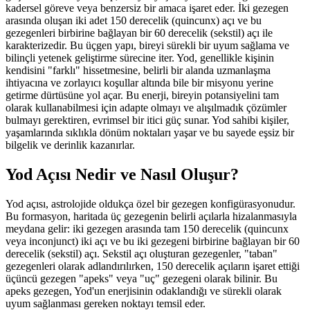
kadersel göreve veya benzersiz bir amaca işaret eder. İki gezegen
arasında oluşan iki adet 150 derecelik (quincunx) açı ve bu
gezegenleri birbirine bağlayan bir 60 derecelik (sekstil) açı ile
karakterizedir. Bu üçgen yapı, bireyi sürekli bir uyum sağlama ve
bilinçli yetenek geliştirme sürecine iter. Yod, genellikle kişinin
kendisini "farklı" hissetmesine, belirli bir alanda uzmanlaşma
ihtiyacına ve zorlayıcı koşullar altında bile bir misyonu yerine
getirme dürtüsüne yol açar. Bu enerji, bireyin potansiyelini tam
olarak kullanabilmesi için adapte olmayı ve alışılmadık çözümler
bulmayı gerektiren, evrimsel bir itici güç sunar. Yod sahibi kişiler,
yaşamlarında sıklıkla dönüm noktaları yaşar ve bu sayede eşsiz bir
bilgelik ve derinlik kazanırlar.
Yod Açısı Nedir ve Nasıl Oluşur?
Yod açısı, astrolojide oldukça özel bir gezegen konfigürasyonudur.
Bu formasyon, haritada üç gezegenin belirli açılarla hizalanmasıyla
meydana gelir: iki gezegen arasında tam 150 derecelik (quincunx
veya inconjunct) iki açı ve bu iki gezegeni birbirine bağlayan bir 60
derecelik (sekstil) açı. Sekstil açı oluşturan gezegenler, "taban"
gezegenleri olarak adlandırılırken, 150 derecelik açıların işaret ettiği
üçüncü gezegen "apeks" veya "uç" gezegeni olarak bilinir. Bu
apeks gezegen, Yod'un enerjisinin odaklandığı ve sürekli olarak
uyum sağlanması gereken noktayı temsil eder.