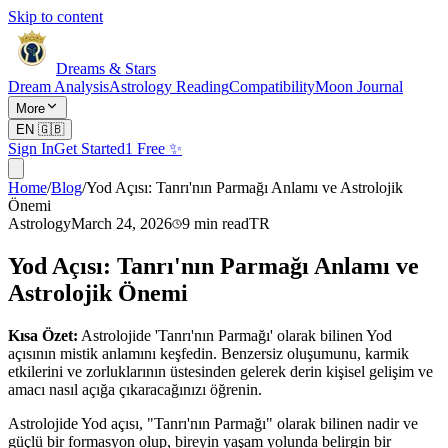
Skip to content
Dreams & Stars
Dream Analysis
Astrology Reading
Compatibility
Moon Journal
More
EN
🇬🇧
Sign In
Get Started
1 Free ✨
Home
/
Blog
/
Yod Açısı: Tanrı'nın Parmağı Anlamı ve Astrolojik
Önemi
Astrology
March 24, 2026
9
min read
TR
Yod Açısı: Tanrı'nın Parmağı Anlamı ve
Astrolojik Önemi
Kısa Özet:
Astrolojide 'Tanrı'nın Parmağı' olarak bilinen Yod
açısının mistik anlamını keşfedin. Benzersiz oluşumunu, karmik
etkilerini ve zorluklarının üstesinden gelerek derin kişisel gelişim ve
amacı nasıl açığa çıkaracağınızı öğrenin.
Astrolojide Yod açısı, "Tanrı'nın Parmağı" olarak bilinen nadir ve
güçlü bir formasyon olup, bireyin yaşam yolunda belirgin bir