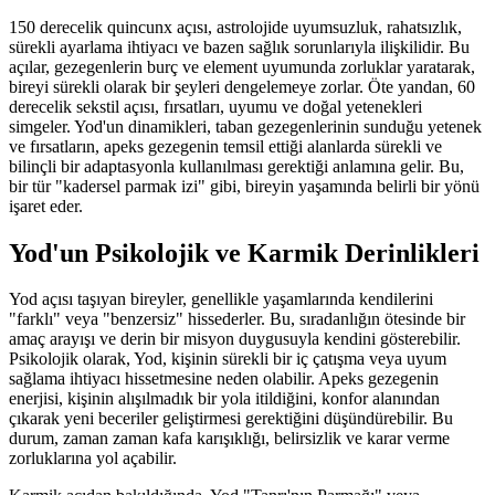
150 derecelik quincunx açısı, astrolojide uyumsuzluk, rahatsızlık,
sürekli ayarlama ihtiyacı ve bazen sağlık sorunlarıyla ilişkilidir. Bu
açılar, gezegenlerin burç ve element uyumunda zorluklar yaratarak,
bireyi sürekli olarak bir şeyleri dengelemeye zorlar. Öte yandan, 60
derecelik sekstil açısı, fırsatları, uyumu ve doğal yetenekleri
simgeler. Yod'un dinamikleri, taban gezegenlerinin sunduğu yetenek
ve fırsatların, apeks gezegenin temsil ettiği alanlarda sürekli ve
bilinçli bir adaptasyonla kullanılması gerektiği anlamına gelir. Bu,
bir tür "kadersel parmak izi" gibi, bireyin yaşamında belirli bir yönü
işaret eder.
Yod'un Psikolojik ve Karmik Derinlikleri
Yod açısı taşıyan bireyler, genellikle yaşamlarında kendilerini
"farklı" veya "benzersiz" hissederler. Bu, sıradanlığın ötesinde bir
amaç arayışı ve derin bir misyon duygusuyla kendini gösterebilir.
Psikolojik olarak, Yod, kişinin sürekli bir iç çatışma veya uyum
sağlama ihtiyacı hissetmesine neden olabilir. Apeks gezegenin
enerjisi, kişinin alışılmadık bir yola itildiğini, konfor alanından
çıkarak yeni beceriler geliştirmesi gerektiğini düşündürebilir. Bu
durum, zaman zaman kafa karışıklığı, belirsizlik ve karar verme
zorluklarına yol açabilir.