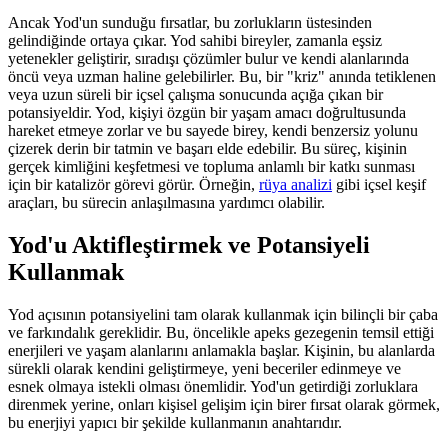
Ancak Yod'un sunduğu fırsatlar, bu zorlukların üstesinden
gelindiğinde ortaya çıkar. Yod sahibi bireyler, zamanla eşsiz
yetenekler geliştirir, sıradışı çözümler bulur ve kendi alanlarında
öncü veya uzman haline gelebilirler. Bu, bir "kriz" anında tetiklenen
veya uzun süreli bir içsel çalışma sonucunda açığa çıkan bir
potansiyeldir. Yod, kişiyi özgün bir yaşam amacı doğrultusunda
hareket etmeye zorlar ve bu sayede birey, kendi benzersiz yolunu
çizerek derin bir tatmin ve başarı elde edebilir. Bu süreç, kişinin
gerçek kimliğini keşfetmesi ve topluma anlamlı bir katkı sunması
için bir katalizör görevi görür. Örneğin,
rüya analizi
gibi içsel keşif
araçları, bu sürecin anlaşılmasına yardımcı olabilir.
Yod'u Aktifleştirmek ve Potansiyeli
Kullanmak
Yod açısının potansiyelini tam olarak kullanmak için bilinçli bir çaba
ve farkındalık gereklidir. Bu, öncelikle apeks gezegenin temsil ettiği
enerjileri ve yaşam alanlarını anlamakla başlar. Kişinin, bu alanlarda
sürekli olarak kendini geliştirmeye, yeni beceriler edinmeye ve
esnek olmaya istekli olması önemlidir. Yod'un getirdiği zorluklara
direnmek yerine, onları kişisel gelişim için birer fırsat olarak görmek,
bu enerjiyi yapıcı bir şekilde kullanmanın anahtarıdır.