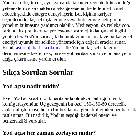
Yod'u aktifleştirmek, aynı zamanda taban gezegenlerinin sunduğu
yetenekleri ve kaynakları apeks gezegenin hedeflerine hizmet
edecek şekilde entegre etmeyi içerir. Bu, kişinin kariyer
seçimlerinde, kişisel ilişkilerinde veya hobilerinde belirgin bir
yönelim bulmasına yardımcı olabilir. Meditasyon, öz-refleksiyon,
farkındalık pratikleri ve profesyonel astrolojik danışmanlık gibi
yöntemler, Yod'un karmaşık dinamiklerini anlamak ve bu kadersel
enerjiyi uyumlu bir şekilde yönetmek için değerli araçlar sunar.
Kendi
astroloji haritası okuması
ile Yod'un kişisel etkilerini
derinlemesine keşfetmek, bireye yol haritası sunar ve potansiyelini
açığa çıkarmasına yardımcı olur.
Sıkça Sorulan Sorular
Yod açısı nadir midir?
Evet, Yod açısı astrolojik haritalarda oldukça nadir görülen bir
konfigürasyondur. Üç gezegenin bu özel 150-150-60 derecelik
açıları oluşturması, belirli bir hizalanma gerektirdiğinden her haritada
rastlanmaz. Bu nadirlik, Yod'un taşıdığı kadersel önemi ve
benzersizliği vurgular.
Yod açısı her zaman zorlayıcı mıdır?