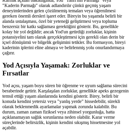
Karmik açıdan bakıldığında, Yod "Tanrı'nın Parmağı" veya
"Kaderin Parmağı" olarak adlandırılır çünkü geçmiş yaşam
deneyimlerinden gelen çözülmemiş temaları veya öğrenilmesi
gereken önemli dersleri işaret eder. Bireyin bu yaşamda belirli bir
alanda ustalaşması, özel bir yeteneği geliştirmesi veya topluma
benzersiz bir katkı sağlaması gerektiğini gösterir. Bu, genellikle
kolay bir yol değildir; ancak Yod'un getirdiği zorluklar, kişinin
potansiyelini tam olarak gerçekleştirmesi için gerekli olan derin bir
içsel dönüşümü ve bilgelik gelişimini tetikler. Bu formasyon, bireyi
kaderinin iplerini eline almaya ve belirlenmiş yolu onurlandırmaya
çağırır.
Yod Açısıyla Yaşamak: Zorluklar ve
Fırsatlar
Yod açısı, yaşam boyu süren bir öğrenme ve uyum sağlama sürecini
beraberinde getirir. Karşılaşılan zorluklar, genellikle apeks gezegenin
temsil ettiği yaşam alanlarında kendini gösterir. Birey, belirli bir
konuda kendini yetersiz veya "yanlış yerde" hissedebilir, sürekli
olarak beklenmedik ayarlamalar yapmak zorunda kalabilir. Bu
durum, zaman zaman fiziksel veya zihinsel yorgunluğa, hatta
açıklanamayan sağlık sorunlarına neden olabilir. Karar verme
süreçlerinde belirsizlik, kişinin kendini sıkışmış hissetmesine yol
açabilir.