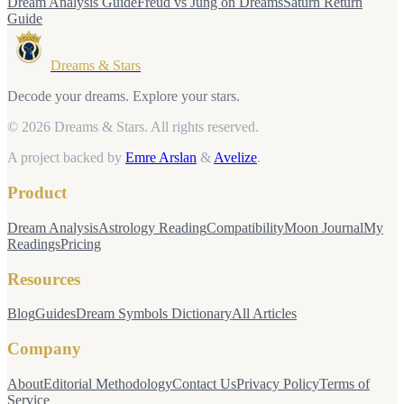
Dream Analysis Guide
Freud vs Jung on Dreams
Saturn Return
Guide
Dreams & Stars
Decode your dreams. Explore your stars.
© 2026 Dreams & Stars.
All rights reserved.
A project backed by
Emre Arslan
&
Avelize
.
Product
Dream Analysis
Astrology Reading
Compatibility
Moon Journal
My
Readings
Pricing
Resources
Blog
Guides
Dream Symbols Dictionary
All Articles
Company
About
Editorial Methodology
Contact Us
Privacy Policy
Terms of
Service