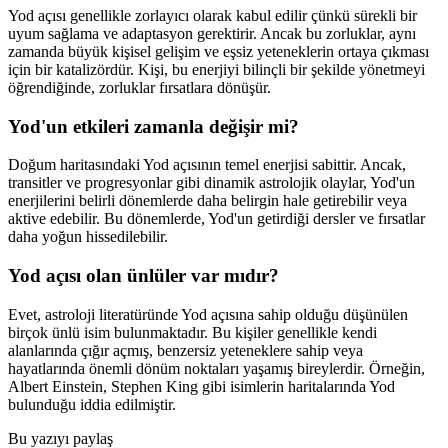
Yod açısı genellikle zorlayıcı olarak kabul edilir çünkü sürekli bir
uyum sağlama ve adaptasyon gerektirir. Ancak bu zorluklar, aynı
zamanda büyük kişisel gelişim ve eşsiz yeteneklerin ortaya çıkması
için bir katalizördür. Kişi, bu enerjiyi bilinçli bir şekilde yönetmeyi
öğrendiğinde, zorluklar fırsatlara dönüşür.
Yod'un etkileri zamanla değişir mi?
Doğum haritasındaki Yod açısının temel enerjisi sabittir. Ancak,
transitler ve progresyonlar gibi dinamik astrolojik olaylar, Yod'un
enerjilerini belirli dönemlerde daha belirgin hale getirebilir veya
aktive edebilir. Bu dönemlerde, Yod'un getirdiği dersler ve fırsatlar
daha yoğun hissedilebilir.
Yod açısı olan ünlüler var mıdır?
Evet, astroloji literatüründe Yod açısına sahip olduğu düşünülen
birçok ünlü isim bulunmaktadır. Bu kişiler genellikle kendi
alanlarında çığır açmış, benzersiz yeteneklere sahip veya
hayatlarında önemli dönüm noktaları yaşamış bireylerdir. Örneğin,
Albert Einstein, Stephen King gibi isimlerin haritalarında Yod
bulunduğu iddia edilmiştir.
Bu yazıyı paylaş