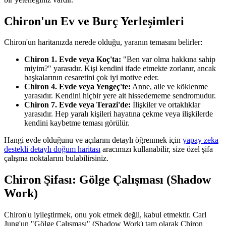
Chiron'un Ev ve Burç Yerleşimleri
Chiron'un haritanızda nerede olduğu, yaranın temasını belirler:
Chiron 1. Evde veya Koç'ta:
"Ben var olma hakkına sahip
miyim?" yarasıdır. Kişi kendini ifade etmekte zorlanır, ancak
başkalarının cesaretini çok iyi motive eder.
Chiron 4. Evde veya Yengeç'te:
Anne, aile ve köklenme
yarasıdır. Kendini hiçbir yere ait hissedememe sendromudur.
Chiron 7. Evde veya Terazi'de:
İlişkiler ve ortaklıklar
yarasıdır. Hep yaralı kişileri hayatına çekme veya ilişkilerde
kendini kaybetme teması görülür.
Hangi evde olduğunu ve açılarını detaylı öğrenmek için
yapay zeka
destekli detaylı doğum haritası
aracımızı kullanabilir, size özel şifa
çalışma noktalarını bulabilirsiniz.
Chiron Şifası: Gölge Çalışması (Shadow
Work)
Chiron'u iyileştirmek, onu yok etmek değil, kabul etmektir. Carl
Jung'un "Gölge Çalışması" (Shadow Work) tam olarak Chiron