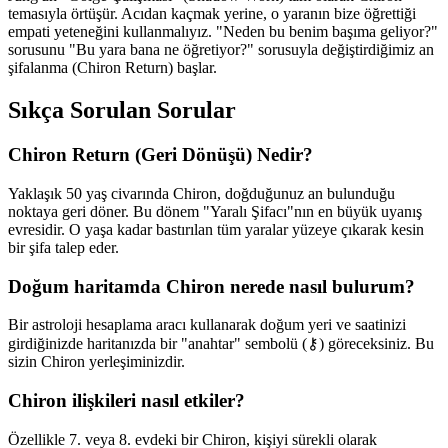
temasıyla örtüşür. Acıdan kaçmak yerine, o yaranın bize öğrettiği
empati yeteneğini kullanmalıyız. "Neden bu benim başıma geliyor?"
sorusunu "Bu yara bana ne öğretiyor?" sorusuyla değiştirdiğimiz an
şifalanma (Chiron Return) başlar.
Sıkça Sorulan Sorular
Chiron Return (Geri Dönüşü) Nedir?
Yaklaşık 50 yaş civarında Chiron, doğduğunuz an bulunduğu
noktaya geri döner. Bu dönem "Yaralı Şifacı"nın en büyük uyanış
evresidir. O yaşa kadar bastırılan tüm yaralar yüzeye çıkarak kesin
bir şifa talep eder.
Doğum haritamda Chiron nerede nasıl bulurum?
Bir astroloji hesaplama aracı kullanarak doğum yeri ve saatinizi
girdiğinizde haritanızda bir "anahtar" sembolü (⚷) göreceksiniz. Bu
sizin Chiron yerleşiminizdir.
Chiron ilişkileri nasıl etkiler?
Özellikle 7. veya 8. evdeki bir Chiron, kişiyi sürekli olarak