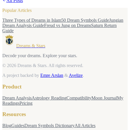
All Posts
Popular Articles
Three Types of Dreams in Islam
50 Dream Symbols Guide
Jungian
Dream Analysis Guide
Freud vs Jung on Dreams
Saturn Return
Guide
Dreams & Stars
Decode your dreams. Explore your stars.
© 2026 Dreams & Stars.
All rights reserved.
A project backed by
Emre Arslan
&
Avelize
.
Product
Dream Analysis
Astrology Reading
Compatibility
Moon Journal
My
Readings
Pricing
Resources
Blog
Guides
Dream Symbols Dictionary
All Articles