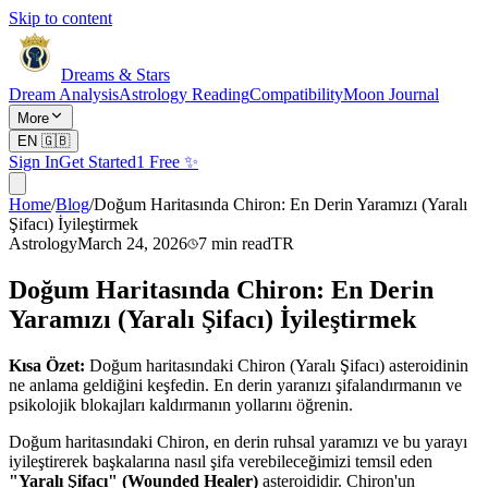
Skip to content
Dreams & Stars
Dream Analysis
Astrology Reading
Compatibility
Moon Journal
More
EN
🇬🇧
Sign In
Get Started
1 Free ✨
Home
/
Blog
/
Doğum Haritasında Chiron: En Derin Yaramızı (Yaralı
Şifacı) İyileştirmek
Astrology
March 24, 2026
7
min read
TR
Doğum Haritasında Chiron: En Derin
Yaramızı (Yaralı Şifacı) İyileştirmek
Kısa Özet:
Doğum haritasındaki Chiron (Yaralı Şifacı) asteroidinin
ne anlama geldiğini keşfedin. En derin yaranızı şifalandırmanın ve
psikolojik blokajları kaldırmanın yollarını öğrenin.
Doğum haritasındaki Chiron, en derin ruhsal yaramızı ve bu yarayı
iyileştirerek başkalarına nasıl şifa verebileceğimizi temsil eden
"Yaralı Şifacı" (Wounded Healer)
asteroididir. Chiron'un