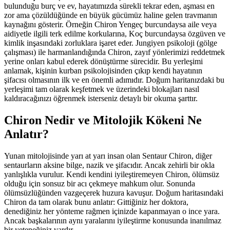
bulunduğu burç ve ev, hayatımızda sürekli tekrar eden, aşması en
zor ama çözüldüğünde en büyük gücümüz haline gelen travmanın
kaynağını gösterir. Örneğin Chiron Yengeç burcundaysa aile veya
aidiyetle ilgili terk edilme korkularına, Koç burcundaysa özgüven ve
kimlik inşasındaki zorluklara işaret eder. Jungiyen psikoloji (gölge
çalışması) ile harmanlandığında Chiron, zayıf yönlerimizi reddetmek
yerine onları kabul ederek dönüştürme sürecidir. Bu yerleşimi
anlamak, kişinin kurban psikolojisinden çıkıp kendi hayatının
şifacısı olmasının ilk ve en önemli adımıdır. Doğum haritanızdaki bu
yerleşimi tam olarak keşfetmek ve üzerindeki blokajları nasıl
kaldıracağınızı öğrenmek isterseniz detaylı bir okuma şarttır.
Chiron Nedir ve Mitolojik Kökeni Ne
Anlatır?
Yunan mitolojisinde yarı at yarı insan olan Sentaur Chiron, diğer
sentaurların aksine bilge, nazik ve şifacıdır. Ancak zehirli bir okla
yanlışlıkla vurulur. Kendi kendini iyileştiremeyen Chiron, ölümsüz
olduğu için sonsuz bir acı çekmeye mahkum olur. Sonunda
ölümsüzlüğünden vazgeçerek huzura kavuşur. Doğum haritasındaki
Chiron da tam olarak bunu anlatır: Gittiğiniz her doktora,
denediğiniz her yönteme rağmen içinizde kapanmayan o ince yara.
Ancak başkalarının aynı yaralarını iyileştirme konusunda inanılmaz
bir yeteneğiniz vardır.