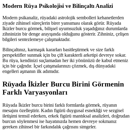
Modern Rüya Psikolojisi ve Bilinçaltı Analizi
Modern psikanaliz, rüyadaki astrolojik sembolleri kehanetlerden
ziyade zihinsel süreçlerin birer yansıması olarak görür. Rüyada
İkizler burcu görmek, bilişsel uyumsuzluk yaşadığınız durumlarda
zihninizin bir denge arayışında olduğunu gösterir. Zihniniz, çelişen
bilgileri sentezlemeye çalışmaktadır.
Bilinçaltınız, karmaşık kararları basitleştirmek ve size farklı
perspektifler sunmak için bu çift karakterli arketipi devreye sokar.
Bu rüya, kendinizi suçlamadan her iki yönünüzü de kabul etmeniz
için bir çağrıdır. İçsel çatışmalarınızı çözmek, dış dünyadaki
engelleri aşmanın ilk adımıdır.
Rüyada İkizler Burcu Birini Görmenin
Farklı Varyasyonları
Rüyada İkizler burcu birini farklı formlarda görmek, rüyanın
mesajını özelleştirir. Kadın figürü duygusal esnekliği ve sezgisel
iletişimi temsil ederken, erkek figürü mantıksal analizleri, doğrudan
burcun söylenmesi ise hayatınızda hemen devreye sokmanız
gereken zihinsel bir farkındalık çağrısını simgeler.