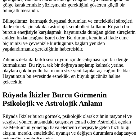
gölge karakterinizle yüzleşmeniz gerektiğini gösteren güçlü bir
bilinçaltı mesajıdır.
Bilinçaltımız, karmaşık duygusal durumları ve entelektüel süreçleri
ifade etmek için sıklıkla astrolojik sembolleri kullanır. Rüyada bu
burcun enerjisiyle karşılaşmak, hayatınızda durağan giden süreçlerin
aniden hızlanacağına işaret eder. Bu durum, kendinizi ifade etme
biçiminizi ve çevrenizle kurduğunuz bağları yeniden
yapılandırmanız gerektiğinin habercisidir.
Zihninizdeki iki farklı sesin uyum içinde çalışması için bir denge
kurmalısınız. Bu rüya, tek bir doğruya saplanıp kalmak yerine,
olaylara çok boyutlu bakmanın size yeni kapılar açacağını fısıldar.
Hayatınızın bu evresinde esneklik, en büyük gücünüz haline
gelecektir.
Rüyada İkizler Burcu Görmenin
Psikolojik ve Astrolojik Anlamı
Rüyada İkizler burcu görmek, psikolojik olarak zihnin rasyonel ve
sezgisel yönleri arasındaki çatışmayı temsil eder. Astrolojik açıdan
ise Merkür’ün yönettiği hava elementi enerjisiyle gelen hızlı bilgi
akışını, merakı, entelektüel uyanışı ve değişen durumlara adaptasyon
yeteneğini sembolize eder.