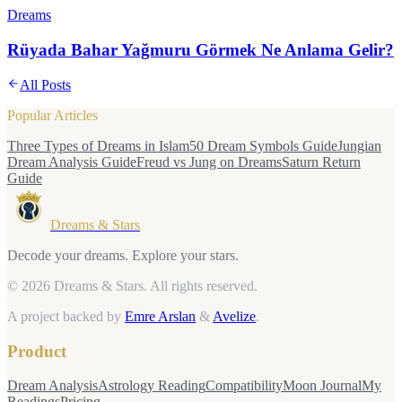
Dreams
Rüyada Bahar Yağmuru Görmek Ne Anlama Gelir?
All Posts
Popular Articles
Three Types of Dreams in Islam
50 Dream Symbols Guide
Jungian
Dream Analysis Guide
Freud vs Jung on Dreams
Saturn Return
Guide
Dreams & Stars
Decode your dreams. Explore your stars.
© 2026 Dreams & Stars.
All rights reserved.
A project backed by
Emre Arslan
&
Avelize
.
Product
Dream Analysis
Astrology Reading
Compatibility
Moon Journal
My
Readings
Pricing