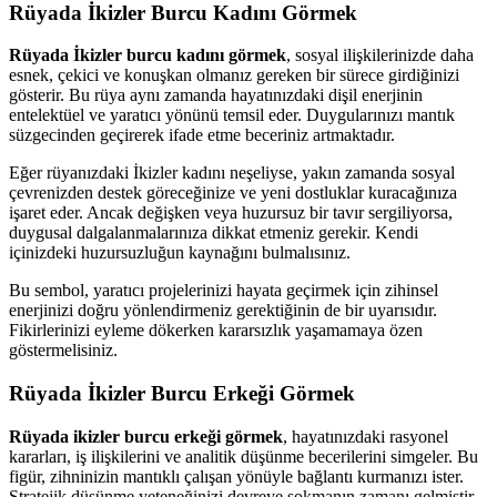
Rüyada İkizler Burcu Kadını Görmek
Rüyada İkizler burcu kadını görmek
, sosyal ilişkilerinizde daha
esnek, çekici ve konuşkan olmanız gereken bir sürece girdiğinizi
gösterir. Bu rüya aynı zamanda hayatınızdaki dişil enerjinin
entelektüel ve yaratıcı yönünü temsil eder. Duygularınızı mantık
süzgecinden geçirerek ifade etme beceriniz artmaktadır.
Eğer rüyanızdaki İkizler kadını neşeliyse, yakın zamanda sosyal
çevrenizden destek göreceğinize ve yeni dostluklar kuracağınıza
işaret eder. Ancak değişken veya huzursuz bir tavır sergiliyorsa,
duygusal dalgalanmalarınıza dikkat etmeniz gerekir. Kendi
içinizdeki huzursuzluğun kaynağını bulmalısınız.
Bu sembol, yaratıcı projelerinizi hayata geçirmek için zihinsel
enerjinizi doğru yönlendirmeniz gerektiğinin de bir uyarısıdır.
Fikirlerinizi eyleme dökerken kararsızlık yaşamamaya özen
göstermelisiniz.
Rüyada İkizler Burcu Erkeği Görmek
Rüyada ikizler burcu erkeği görmek
, hayatınızdaki rasyonel
kararları, iş ilişkilerini ve analitik düşünme becerilerini simgeler. Bu
figür, zihninizin mantıklı çalışan yönüyle bağlantı kurmanızı ister.
Stratejik düşünme yeteneğinizi devreye sokmanın zamanı gelmiştir.