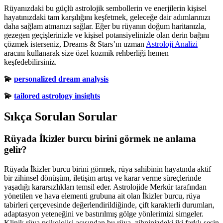
Rüyanızdaki bu güçlü astrolojik sembollerin ve enerjilerin kişisel
hayatınızdaki tam karşılığını keşfetmek, geleceğe dair adımlarınızı
daha sağlam atmanızı sağlar. Eğer bu rüyanın doğum haritanızla,
gezegen geçişlerinizle ve kişisel potansiyelinizle olan derin bağını
çözmek isterseniz, Dreams & Stars’ın uzman
Astroloji Analizi
aracını kullanarak size özel kozmik rehberliği hemen
keşfedebilirsiniz.
💫
personalized dream analysis
💫
tailored astrology insights
Sıkça Sorulan Sorular
Rüyada İkizler burcu birini görmek ne anlama
gelir?
Rüyada İkizler burcu birini görmek, rüya sahibinin hayatında aktif
bir zihinsel dönüşüm, iletişim artışı ve karar verme süreçlerinde
yaşadığı kararsızlıkları temsil eder. Astrolojide Merkür tarafından
yönetilen ve hava elementi grubuna ait olan İkizler burcu, rüya
tabirleri çerçevesinde değerlendirildiğinde, çift karakterli durumları,
adaptasyon yeteneğini ve bastırılmış gölge yönlerimizi simgeler.
Klinik rüya psikolojisi açısından bu rüya, zihninizdeki iki farklı sesin