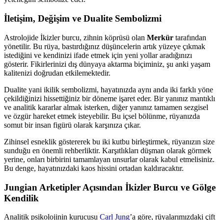
İletişim, Değişim ve Dualite Sembolizmi
Astrolojide İkizler burcu, zihnin köprüsü olan
Merkür
tarafından
yönetilir. Bu rüya, bastırdığınız düşüncelerin artık yüzeye çıkmak
istediğini ve kendinizi ifade etmek için yeni yollar aradığınızı
gösterir. Fikirlerinizi dış dünyaya aktarma biçiminiz, şu anki yaşam
kalitenizi doğrudan etkilemektedir.
Dualite yani ikilik sembolizmi, hayatınızda aynı anda iki farklı yöne
çekildiğinizi hissettiğiniz bir döneme işaret eder. Bir yanınız mantıklı
ve analitik kararlar almak isterken, diğer yanınız tamamen sezgisel
ve özgür hareket etmek isteyebilir. Bu içsel bölünme, rüyanızda
somut bir insan figürü olarak karşınıza çıkar.
Zihinsel esneklik göstererek bu iki kutbu birleştirmek, rüyanızın size
sunduğu en önemli rehberliktir. Karşıtlıkları düşman olarak görmek
yerine, onları birbirini tamamlayan unsurlar olarak kabul etmelisiniz.
Bu denge, hayatınızdaki kaos hissini ortadan kaldıracaktır.
Jungian Arketipler Açısından İkizler Burcu ve Gölge
Kendilik
Analitik psikolojinin kurucusu
Carl Jung
’a göre, rüyalarımızdaki çift