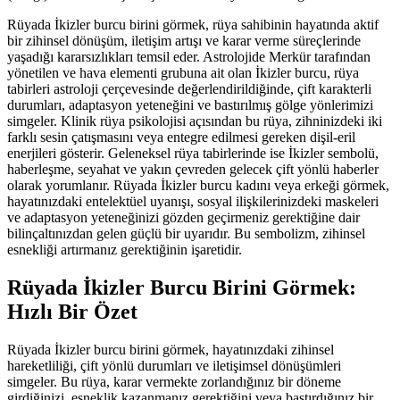
Rüyada İkizler burcu birini görmek, rüya sahibinin hayatında aktif
bir zihinsel dönüşüm, iletişim artışı ve karar verme süreçlerinde
yaşadığı kararsızlıkları temsil eder. Astrolojide Merkür tarafından
yönetilen ve hava elementi grubuna ait olan İkizler burcu, rüya
tabirleri astroloji çerçevesinde değerlendirildiğinde, çift karakterli
durumları, adaptasyon yeteneğini ve bastırılmış gölge yönlerimizi
simgeler. Klinik rüya psikolojisi açısından bu rüya, zihninizdeki iki
farklı sesin çatışmasını veya entegre edilmesi gereken dişil-eril
enerjileri gösterir. Geleneksel rüya tabirlerinde ise İkizler sembolü,
haberleşme, seyahat ve yakın çevreden gelecek çift yönlü haberler
olarak yorumlanır. Rüyada İkizler burcu kadını veya erkeği görmek,
hayatınızdaki entelektüel uyanışı, sosyal ilişkilerinizdeki maskeleri
ve adaptasyon yeteneğinizi gözden geçirmeniz gerektiğine dair
bilinçaltınızdan gelen güçlü bir uyarıdır. Bu sembolizm, zihinsel
esnekliği artırmanız gerektiğinin işaretidir.
Rüyada İkizler Burcu Birini Görmek:
Hızlı Bir Özet
Rüyada İkizler burcu birini görmek, hayatınızdaki zihinsel
hareketliliği, çift yönlü durumları ve iletişimsel dönüşümleri
simgeler. Bu rüya, karar vermekte zorlandığınız bir döneme
girdiğinizi, esneklik kazanmanız gerektiğini veya bastırdığınız bir