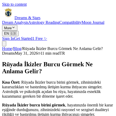
Skip to content
Dreams & Stars
Dream Analysis
Astrology Reading
Compatibility
Moon Journal
More
EN
🇬🇧
Sign In
Get Started
1 Free ✨
Home
/
Blog
/
Rüyada İkizler Burcu Görmek Ne Anlama Gelir?
Dreams
May 31, 2026
11
min read
TR
Rüyada İkizler Burcu Görmek Ne
Anlama Gelir?
Kısa Özet:
Rüyada İkizler burcu birini görmek, zihninizdeki
kararsızlıkları ve bastırılmış iletişim kurma ihtiyacını simgeler.
Astrolojik ve psikolojik açıdan bu rüya, hayatınızda esneklik
kazanmanız gereken bir döneme işaret eder.
Rüyada İkizler burcu birini görmek
, hayatınızda önemli bir karar
eşiğinde durduğunuzu, zihninizdeki rasyonel ve sezgisel dualiteyi
(ikiliği) ve bastırılmış iletişim kurma ihtiyacınızı simgeler.