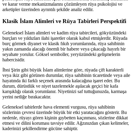
ve karar verme mekanizmalarını çözümleyen rüya psikolojisi ve
arketipler üzerinden ayrıntılı şekilde analiz edilir.
Klasik İslam Alimleri ve Rüya Tabirleri Perspektifi
Geleneksel İslam alimleri ve kadim rüya tabircileri, gökyüzündeki
burçları ve yıldızları ilahi işaretler olarak kabul etmişlerdir. Rüyada
burç görmek diyanet ve klasik fıkıh yorumlarında, rüya sahibinin
yakın zamanda alacağı önemli bir habere veya çıkacağı hayırlı bir
seyahate yorulur. Göksel semboller, yeryüzündeki gelişmelerin
habercisidir.
İbni Şirin gibi büyük İslam alimlerine göre, rüyada çift karakterli
veya ikiz gibi görünen durumlar, rüya sahibinin ticaretinde veya aile
hayatında iki farklı seçenek arasında kalacağına işaret eder. Bu
durum, dürüstlük ve niyet tazelemekle aşılacak geçici bir kafa
karışıklığı olarak yorumlanır. Niyetinizi saf tuttuğunuzda, karmaşa
yerini netliğe bırakacaktır.
Geleneksel tabirlerde hava elementi vurgusu, rüya sahibinin
sözlerinin çevresi üzerinde büyük bir etki yaratacağını gösterir. Bu
nedenle, rüyayı gören kişinin gıybetten kaçınması, sözlerine dikkat
etmesi ve dilini koruması tavsiye edilir. Ağzınızdan çıkan kelimeler,
kaderinizi şekillendirme gücüne sahiptir.