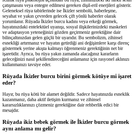
çatışmasını veya entegre edilmesi gereken dişil-eril enerjileri gösterir.
Geleneksel rüya tabirlerinde ise İkizler sembolü, haberleşme,
seyahat ve yakın çevreden gelecek çift yönlü haberler olarak
yorumlanır. Rüyada İkizler burcu kadını veya erkeği görmek,
hayatınızdaki entelektüel uyanışı, sosyal ilişkilerinizdeki maskeleri
ve adaptasyon yeteneğinizi gözden geçirmeniz gerektiğine dair
bilinçaltınızdan gelen güçlü bir uyarıdır. Bu sembolizm, zihinsel
esnekliği artırmanız ve hayatın getirdiği ani değişimlere karşı direnç
göstermek yerine akışta kalmayı öğrenmeniz gerektiğinin net bir
işaretidir. Ayrıca, bu rüya yakın zamanda alacağınız kararların
geleceğinizi nasıl şekillendireceğini anlamanız için rasyonel aklınızı
kullanmanızı tavsiye eder.
Rüyada İkizler burcu birini görmek kötüye mi işaret
eder?
Hayır, bu rüya kötü bir alamet değildir. Sadece hayatınızda esneklik
kazanmanız, daha aktif iletişim kurmanız ve zihinsel
kararsızlıklarınızı çözmeniz gerektiğine dair rehberlik edici bir
mesajdır.
Rüyada ikiz bebek görmek ile İkizler burcu görmek
aynı anlama mı gelir?