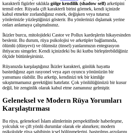
karakterli figürler sıklıkla
gölge kendilik (shadow self)
arketipini
temsil eder. Rüyada çift karakterli birini görmek, kendi içinizde
kabul etmekte zorlandığınız esnek, değişken veya tutarsız
yönlerinizle yüzleştiğinizi gösterir. Bu yönlerinizi dışlamak yerine
onları anlamaya çalışmalısınız.
İkizler burcu, mitolojideki Castor ve Pollux kardeşlerin hikayesinden
beslenir. Bu durum, rüya psikolojisi ve arketipler bağlamında,
ölümlü (dünyevi) ve ölümsüz (tinsel) yanlarımızın entegrasyon
ihtiyacını simgeler. Kendi içinizdeki bu iki kutbu birleştirebildiğiniz
ölçüde bütünleşirsiniz.
Rüyanızda karşılaştığınız İkizler karakteri, günlük hayatta
bastırdığınız aşırı rasyonel veya aşırı oyuncu yönünüzün bir
yansıması olabilir. Bu arketip, kendinizi tek bir kimliğe
sıkıştırmamanız gerektiğini hatırlatır. Çok yönlülüğünüzü bir kusur
değil, bir zenginlik olarak kabul etme zamanınız gelmiştir.
Geleneksel ve Modern Rüya Yorumları
Karşılaştırması
Bu rüya, geleneksel İslam alimlerinin perspektifinde haberleşme,
yolculuk ve çift yönlü durumlar olarak ele alınırken; modern
psikolojide rüya sahibinin içsel bölünmelerini, bastırılmış arzularını