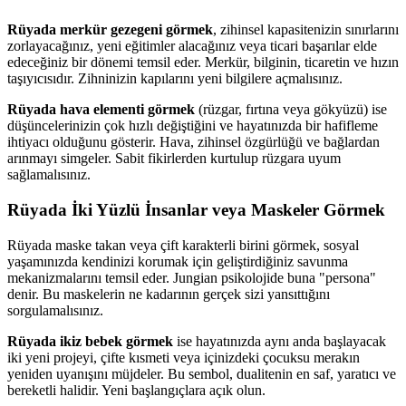
Rüyada merkür gezegeni görmek
, zihinsel kapasitenizin sınırlarını
zorlayacağınız, yeni eğitimler alacağınız veya ticari başarılar elde
edeceğiniz bir dönemi temsil eder. Merkür, bilginin, ticaretin ve hızın
taşıyıcısıdır. Zihninizin kapılarını yeni bilgilere açmalısınız.
Rüyada hava elementi görmek
(rüzgar, fırtına veya gökyüzü) ise
düşüncelerinizin çok hızlı değiştiğini ve hayatınızda bir hafifleme
ihtiyacı olduğunu gösterir. Hava, zihinsel özgürlüğü ve bağlardan
arınmayı simgeler. Sabit fikirlerden kurtulup rüzgara uyum
sağlamalısınız.
Rüyada İki Yüzlü İnsanlar veya Maskeler Görmek
Rüyada maske takan veya çift karakterli birini görmek, sosyal
yaşamınızda kendinizi korumak için geliştirdiğiniz savunma
mekanizmalarını temsil eder. Jungian psikolojide buna "persona"
denir. Bu maskelerin ne kadarının gerçek sizi yansıttığını
sorgulamalısınız.
Rüyada ikiz bebek görmek
ise hayatınızda aynı anda başlayacak
iki yeni projeyi, çifte kısmeti veya içinizdeki çocuksu merakın
yeniden uyanışını müjdeler. Bu sembol, dualitenin en saf, yaratıcı ve
bereketli halidir. Yeni başlangıçlara açık olun.