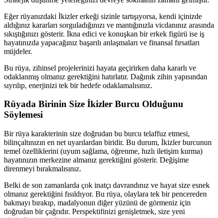
Eğer rüyanızdaki İkizler erkeği sizinle tartışıyorsa, kendi içinizde
aldığınız kararları sorguladığınızı ve mantığınızla vicdanınız arasında
sıkıştığınızı gösterir. İkna edici ve konuşkan bir erkek figürü ise iş
hayatınızda yapacağınız başarılı anlaşmaları ve finansal fırsatları
müjdeler.
Bu rüya, zihinsel projelerinizi hayata geçirirken daha kararlı ve
odaklanmış olmanız gerektiğini hatırlatır. Dağınık zihin yapısından
sıyrılıp, enerjinizi tek bir hedefe odaklamalısınız.
Rüyada Birinin Size İkizler Burcu Olduğunu
Söylemesi
Bir rüya karakterinin size doğrudan bu burcu telaffuz etmesi,
bilinçaltınızın en net uyarılardan biridir. Bu durum, İkizler burcunun
temel özelliklerini (uyum sağlama, öğrenme, hızlı iletişim kurma)
hayatınızın merkezine almanız gerektiğini gösterir. Değişime
direnmeyi bırakmalısınız.
Belki de son zamanlarda çok inatçı davrandınız ve hayat size esnek
olmanız gerektiğini fısıldıyor. Bu rüya, olaylara tek bir pencereden
bakmayı bırakıp, madalyonun diğer yüzünü de görmeniz için
doğrudan bir çağrıdır. Perspektifinizi genişletmek, size yeni