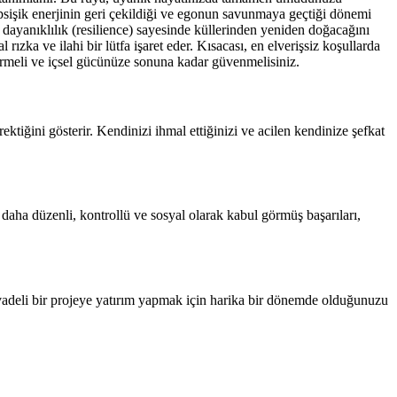
 psişik enerjinin geri çekildiği ve egonun savunmaya geçtiği dönemi
dayanıklılık (resilience) sayesinde küllerinden yeniden doğacağını
rızka ve ilahi bir lütfa işaret eder. Kısacası, en elverişsiz koşullarda
ndirmeli ve içsel gücünüze sonuna kadar güvenmelisiniz.
ektiğini gösterir. Kendinizi ihmal ettiğinizi ve acilen kendinize şefkat
 daha düzenli, kontrollü ve sosyal olarak kabul görmüş başarıları,
n vadeli bir projeye yatırım yapmak için harika bir dönemde olduğunuzu