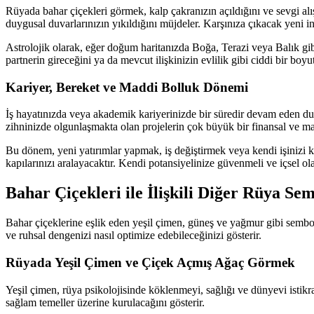
Rüyada bahar çiçekleri görmek, kalp çakranızın açıldığını ve sevgi alış
duygusal duvarlarınızın yıkıldığını müjdeler. Karşınıza çıkacak yeni 
Astrolojik olarak, eğer doğum haritanızda Boğa, Terazi veya Balık gib
partnerin gireceğini ya da mevcut ilişkinizin evlilik gibi ciddi bir boyut
Kariyer, Bereket ve Maddi Bolluk Dönemi
İş hayatınızda veya akademik kariyerinizde bir süredir devam eden dura
zihninizde olgunlaşmakta olan projelerin çok büyük bir finansal ve man
Bu dönem, yeni yatırımlar yapmak, iş değiştirmek veya kendi işinizi kur
kapılarınızı aralayacaktır. Kendi potansiyelinize güvenmeli ve içsel ol
Bahar Çiçekleri ile İlişkili Diğer Rüya Se
Bahar çiçeklerine eşlik eden yeşil çimen, güneş ve yağmur gibi semboll
ve ruhsal dengenizi nasıl optimize edebileceğinizi gösterir.
Rüyada Yeşil Çimen ve Çiçek Açmış Ağaç Görmek
Yeşil çimen, rüya psikolojisinde köklenmeyi, sağlığı ve dünyevi istikra
sağlam temeller üzerine kurulacağını gösterir.