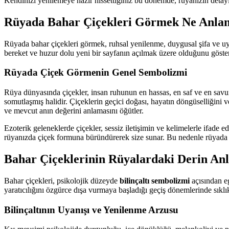
Kendinizi yenilemeye hazır hissettiğiniz bu dönemde, rüyanızın detayları
Rüyada Bahar Çiçekleri Görmek Ne Anlama
Rüyada bahar çiçekleri görmek, ruhsal yenilenme, duygusal şifa ve uyan
bereket ve huzur dolu yeni bir sayfanın açılmak üzere olduğunu göster
Rüyada Çiçek Görmenin Genel Sembolizmi
Rüya dünyasında çiçekler, insan ruhunun en hassas, en saf ve en savun
somutlaşmış halidir. Çiçeklerin geçici doğası, hayatın döngüselliğini 
ve mevcut anın değerini anlamasını öğütler.
Ezoterik geleneklerde çiçekler, sessiz iletişimin ve kelimelerle ifade e
rüyanızda çiçek formuna büründürerek size sunar. Bu nedenle rüyada 
Bahar Çiçeklerinin Rüyalardaki Derin An
Bahar çiçekleri, psikolojik düzeyde
bilinçaltı sembolizmi
açısından eg
yaratıcılığını özgürce dışa vurmaya başladığı geçiş dönemlerinde sıklık
Bilinçaltının Uyanışı ve Yenilenme Arzusu