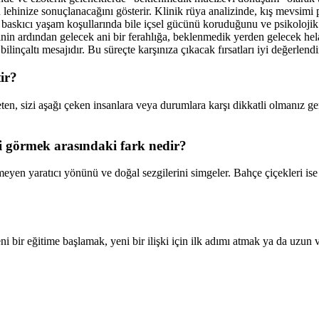
lehinize sonuçlanacağını gösterir. Klinik rüya analizinde, kış mevsimi
baskıcı yaşam koşullarında bile içsel gücünü koruduğunu ve psikolojik 
inin ardından gelecek ani bir ferahlığa, beklenmedik yerden gelecek helal 
bilinçaltı mesajıdır. Bu süreçte karşınıza çıkacak fırsatları iyi değerle
ir?
ten, sizi aşağı çeken insanlara veya durumlara karşı dikkatli olmanız ger
ri görmek arasındaki fark nedir?
eyen yaratıcı yönünü ve doğal sezgilerini simgeler. Bahçe çiçekleri ise
i bir eğitime başlamak, yeni bir ilişki için ilk adımı atmak ya da uzu