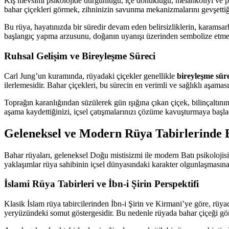
Kış mevsimi psikolojide durgunluğu, içe dönüklüğü, melankoliyi ve psi
bahar çiçekleri görmek, zihninizin savunma mekanizmalarını gevşettiğin
Bu rüya, hayatınızda bir süredir devam eden belirsizliklerin, karamsarlı
başlangıç yapma arzusunu, doğanın uyanışı üzerinden sembolize etmek
Ruhsal Gelişim ve Bireyleşme Süreci
Carl Jung’un kuramında, rüyadaki çiçekler genellikle
bireyleşme sür
ilerlemesidir. Bahar çiçekleri, bu sürecin en verimli ve sağlıklı aşamas
Toprağın karanlığından süzülerek gün ışığına çıkan çiçek, bilinçaltını
aşama kaydettiğinizi, içsel çatışmalarınızı çözüme kavuşturmaya başla
Geleneksel ve Modern Rüya Tabirlerinde 
Bahar rüyaları, geleneksel Doğu mistisizmi ile modern Batı psikolojisi
yaklaşımlar rüya sahibinin içsel dünyasındaki karakter olgunlaşmasına
İslami Rüya Tabirleri ve İbn-i Şirin Perspektifi
Klasik İslam rüya tabircilerinden İbn-i Şirin ve Kirmani’ye göre, rüyad
yeryüzündeki somut göstergesidir. Bu nedenle rüyada bahar çiçeği görm