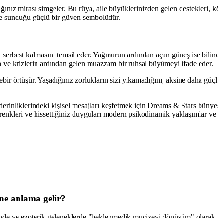
ınız mirası simgeler. Bu rüya, aile büyüklerinizden gelen destekleri, kö
ize sunduğu güçlü bir güven sembolüdür.
 serbest kalmasını temsil eder. Yağmurun ardından açan güneş ise bilinc
ın ve krizlerin ardından gelen muazzam bir ruhsal büyümeyi ifade eder.
r örtüşür. Yaşadığınız zorlukların sizi yıkamadığını, aksine daha güçl
zın derinliklerindeki kişisel mesajları keşfetmek için Dreams & Stars bü
enkleri ve hissettiğiniz duyguları modern psikodinamik yaklaşımlar ve ka
ne anlama gelir?
sinde ve ezoterik geleneklerde "beklenmedik mucizevi dönüşüm" olara