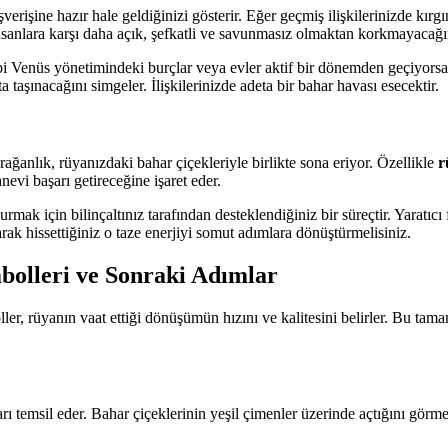
verişine hazır hale geldiğinizi gösterir. Eğer geçmiş ilişkilerinizde kırg
insanlara karşı daha açık, şefkatli ve savunmasız olmaktan korkmayacağ
i Venüs yönetimindeki burçlar veya evler aktif bir dönemden geçiyorsa,
a taşınacağını simgeler. İlişkilerinizde adeta bir bahar havası esecektir.
ğanlık, rüyanızdaki bahar çiçekleriyle birlikte sona eriyor. Özellikle
r
evi başarı getireceğine işaret eder.
mak için bilinçaltınız tarafından desteklendiğiniz bir süreçtir. Yaratıcı
arak hissettiğiniz o taze enerjiyi somut adımlara dönüştürmelisiniz.
mbolleri ve Sonraki Adımlar
er, rüyanın vaat ettiği dönüşümün hızını ve kalitesini belirler. Bu tama
rı temsil eder. Bahar çiçeklerinin yeşil çimenler üzerinde açtığını görme