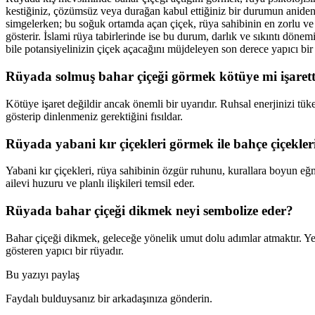
kestiğiniz, çözümsüz veya durağan kabul ettiğiniz bir durumun aniden 
simgelerken; bu soğuk ortamda açan çiçek, rüya sahibinin en zorlu ve 
gösterir. İslami rüya tabirlerinde ise bu durum, darlık ve sıkıntı dönem
bile potansiyelinizin çiçek açacağını müjdeleyen son derece yapıcı bir 
Rüyada solmuş bahar çiçeği görmek kötüye mi işarett
Kötüye işaret değildir ancak önemli bir uyarıdır. Ruhsal enerjinizi tüke
gösterip dinlenmeniz gerektiğini fısıldar.
Rüyada yabani kır çiçekleri görmek ile bahçe çiçekle
Yabani kır çiçekleri, rüya sahibinin özgür ruhunu, kurallara boyun eğm
ailevi huzuru ve planlı ilişkileri temsil eder.
Rüyada bahar çiçeği dikmek neyi sembolize eder?
Bahar çiçeği dikmek, geleceğe yönelik umut dolu adımlar atmaktır. Yen
gösteren yapıcı bir rüyadır.
Bu yazıyı paylaş
Faydalı bulduysanız bir arkadaşınıza gönderin.