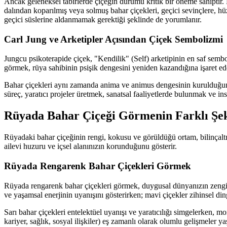
Ancak geleneksel tabirlerde çiçeğin durumu kritik bir öneme sahiptir. K
dalından koparılmış veya solmuş bahar çiçekleri, geçici sevinçlere, hüzn
geçici süslerine aldanmamak gerektiği şeklinde de yorumlanır.
Carl Jung ve Arketipler Açısından Çiçek Sembolizmi
Jungcu psikoterapide çiçek, "Kendilik" (Self) arketipinin en saf sembol
görmek, rüya sahibinin psişik dengesini yeniden kazandığına işaret ed
Bahar çiçekleri aynı zamanda anima ve animus dengesinin kurulduğunu 
süreç, yaratıcı projeler üretmek, sanatsal faaliyetlerde bulunmak ve i
Rüyada Bahar Çiçeği Görmenin Farklı Şeki
Rüyadaki bahar çiçeğinin rengi, kokusu ve görüldüğü ortam, bilinçaltını
ailevi huzuru ve içsel alanınızın korunduğunu gösterir.
Rüyada Rengarenk Bahar Çiçekleri Görmek
Rüyada rengarenk bahar çiçekleri görmek, duygusal dünyanızın zenginliğin
ve yaşamsal enerjinin uyanışını gösterirken; mavi çiçekler zihinsel ding
Sarı bahar çiçekleri entelektüel uyanışı ve yaratıcılığı simgelerken, m
kariyer, sağlık, sosyal ilişkiler) eş zamanlı olarak olumlu gelişmeler 