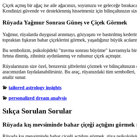
Çiçek açmış bir ağaç ise aile ağacınızı, soyunuzu ve geleceğe bırakacağ
Kendinizi güvende ve desteklenmiş hissetmeniz için bilinçaltınızın s
Rüyada Yağmur Sonrası Güneş ve Çiçek Görmek
Yağmur, rüyalarda duygusal arınmayı, gözyaşını ve bastırılmış kederin
topraktan fışkıran bahar çiçeklerini görmek, yaşadığınız büyük acılar
Bu sembolizm, psikolojideki "travma sonrası büyüme" kavramıyla birebi
fırtına dinmiş, zihniniz aydınlanmış ve ruhunuz çiçek açmıştır.
Rüyalarınızın size özel, benzersiz şifrelerini çözmek ve bilinçaltını
aracımızdan faydalanabilirsiniz. Bu araç, rüyanızdaki tüm sembolleri, r
analiz sunar.
💫
tailored astrology insights
💫
personalized dream analysis
Sıkça Sorulan Sorular
Rüyada kış mevsiminde bahar çiçeği açtığını görmek 
Rüyada kış mevsiminde bahar çiçeği açtığını görmek, rüya psikoloji