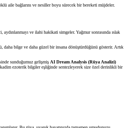
klü aile bağlarını ve nesiller boyu sürecek bir bereketi müjdeler.
i, aydınlanmayı ve ilahi hakikati simgeler. Yağmur sonrasında ıslak
ü, daha bilge ve daha güzel bir insana dönüştürdüğünü gösterir. Artık
nyesinde sunduğumuz gelişmiş
AI Dream Analysis (Rüya Analizi)
dim ezoterik bilgiler eşliğinde sentezleyerek size özel derinlikli bir
k tanımlanır. Bu rüya, uyanık hayatınızda tamamen umudunuzu