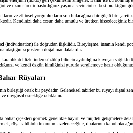
şik enerjinin (libido) geri çekilmesini simgeler. Bahar ise bu donmuş 
i ve uzun süredir bastırdığınız yaşama sevincini serbest bıraktığını gös
kların ve zihinsel yorgunlukların son bulacağına dair güçlü bir işarettir.
tedir. Kendinizi daha cesur, daha umutlu ve üretken hissedeceğiniz bir
eci
(individuation) ile doğrudan ilişkilidir. Bireyleşme, insanın kendi po
ına ulaştığınızı gösteren doğal mandalalardır.
n karanlık dehlizlerinden süzülüp bilincin aydınlığına kavuşan sağlıklı 
dığınızı ve kendi özgün kimliğinizi gururla sergilemeye hazır olduğunuzu
Bahar Rüyaları
nin birleştiği ortak bir paydadır. Geleneksel tabirler bu rüyayı dışsal 
 ve duygusal esnekliğe odaklanır.
a bahar çiçekleri görmek genellikle hayırlı ve müjdeli gelişmelere delale
ek, rüya sahibinin imanının tazeleneceğine, dualarının kabul olacağına 