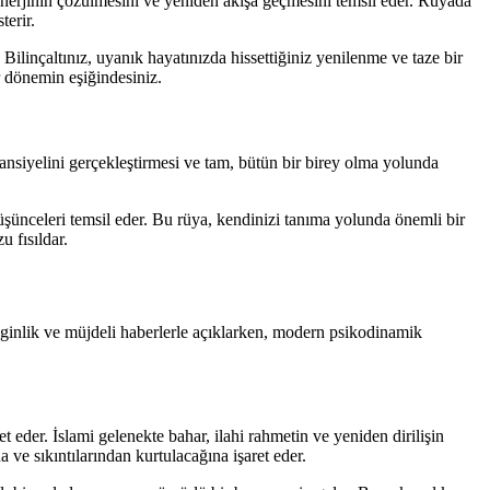
enerjinin çözülmesini ve yeniden akışa geçmesini temsil eder. Rüyada
terir.
 Bilinçaltınız, uyanık hayatınızda hissettiğiniz yenilenme ve taze bir
 dönemin eşiğindesiniz.
tansiyelini gerçekleştirmesi ve tam, bütün bir birey olma yolunda
düşünceleri temsil eder. Bu rüya, kendinizi tanıma yolunda önemli bir
 fısıldar.
zenginlik ve müjdeli haberlerle açıklarken, modern psikodinamik
t eder. İslami gelenekte bahar, ilahi rahmetin ve yeniden dirilişin
ve sıkıntılarından kurtulacağına işaret eder.