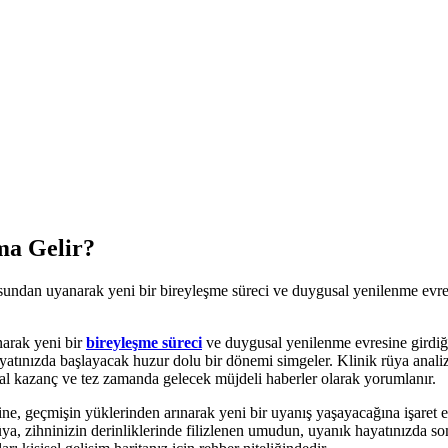
ma Gelir?
ndan uyanarak yeni bir bireyleşme süreci ve duygusal yenilenme evresine
narak yeni bir
bireyleşme süreci
ve duygusal yenilenme evresine girdiğin
tınızda başlayacak huzur dolu bir dönemi simgeler. Klinik rüya analizi 
elal kazanç ve tez zamanda gelecek müjdeli haberler olarak yorumlanır.
eğine, geçmişin yüklerinden arınarak yeni bir uyanış yaşayacağına işar
 rüya, zihninizin derinliklerinde filizlenen umudun, uyanık hayatınızda s