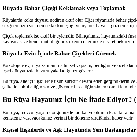
Rüyada Bahar Çiçeği Koklamak veya Toplamak
Rüyalarda koku duyusu nadiren aktif olur. Eğer rüyanızda bahar çiçek
sezgilerinizin son derece keskinleştiği ve uyanık hayatta gözden kaçırd
Çiçek toplamak ise aktif bir eylemdir. Bilinçaltınız, hayatınızdaki fır
kavuşmak ve kendi mutluluğunuzu kendi ellerinizle inşa etmek üzere h
Rüyada Evin İçinde Bahar Çiçekleri Görmek
Psikolojide ev, rüya sahibinin zihinsel yapısını, benliğini ve özel alan
içsel dünyanızda huzuru yakaladığınızı gösterir.
Bu rüya, aile içi ilişkilerde uzun süredir devam eden gerginliklerin ve 
şefkatle kabul ettiğinizin ve güvende hissettiğinizin en somut kanıtıdır.
Bu Rüya Hayatınız İçin Ne İfade Ediyor? (
Bu rüya, mevcut yaşam döngünüzde radikal ve olumlu kararlar almanın za
genişleme yaşayacağunuz verimli bir döneme girdiğinizi haber verir.
Kişisel İlişkilerde ve Aşk Hayatında Yeni Başlangıçlar