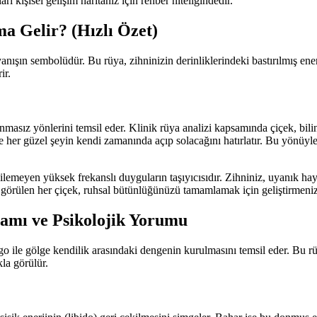
 kişisel gelişim haritanız için rehber niteliğindedir.
 Gelir? (Hızlı Özet)
ışın sembolüdür. Bu rüya, zihninizin derinliklerindeki bastırılmış enerj
ir.
masız yönlerini temsil eder. Klinik rüya analizi kapsamında çiçek, bili
ve her güzel şeyin kendi zamanında açıp solacağını hatırlatır. Bu yönüyl
dilemeyen yüksek frekanslı duyguların taşıyıcısıdır. Zihniniz, uyanık hayat
görülen her çiçek, ruhsal bütünlüğünüzü tamamlamak için geliştirmeniz
lamı ve Psikolojik Yorumu
o ile gölge kendilik arasındaki dengenin kurulmasını temsil eder. Bu rüya
la görülür.