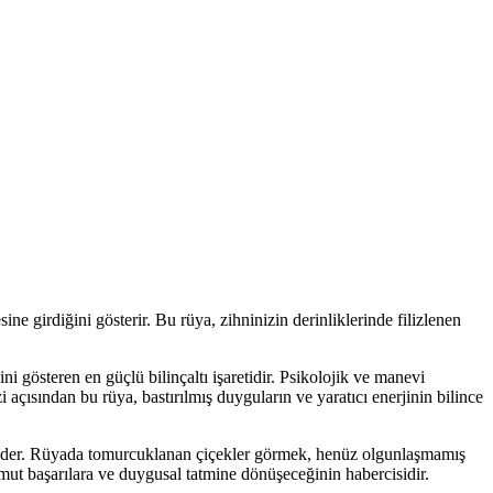
 girdiğini gösterir. Bu rüya, zihninizin derinliklerinde filizlenen
i gösteren en güçlü bilinçaltı işaretidir. Psikolojik ve manevi
açısından bu rüya, bastırılmış duyguların ve yaratıcı enerjinin bilince
et eder. Rüyada tomurcuklanan çiçekler görmek, henüz olgunlaşmamış
omut başarılara ve duygusal tatmine dönüşeceğinin habercisidir.