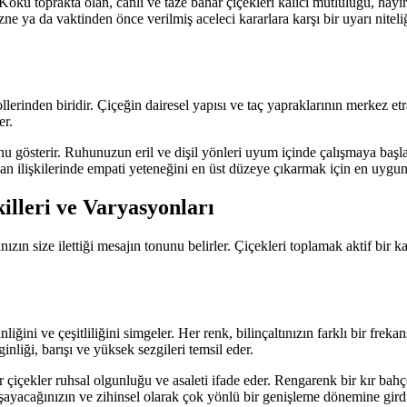
ökü toprakta olan, canlı ve taze bahar çiçekleri kalıcı mutluluğu, hayır
e ya da vaktinden önce verilmiş aceleci kararlara karşı bir uyarı niteliğ
lerinden biridir. Çiçeğin dairesel yapısı ve taç yapraklarının merkez et
er.
gösterir. Ruhunuzun eril ve dişil yönleri uyum içinde çalışmaya başla
nsan ilişkilerinde empati yeteneğini en üst düzeye çıkarmak için en uygu
lleri ve Varyasyonları
zın size ilettiği mesajın tonunu belirler. Çiçekleri toplamak aktif bir k
i ve çeşitliliğini simgeler. Her renk, bilinçaltınızın farklı bir frekans
inliği, barışı ve yüksek sezgileri temsil eder.
or çiçekler ruhsal olgunluğu ve asaleti ifade eder. Rengarenk bir kır ba
yaşayacağınızın ve zihinsel olarak çok yönlü bir genişleme dönemine girdi