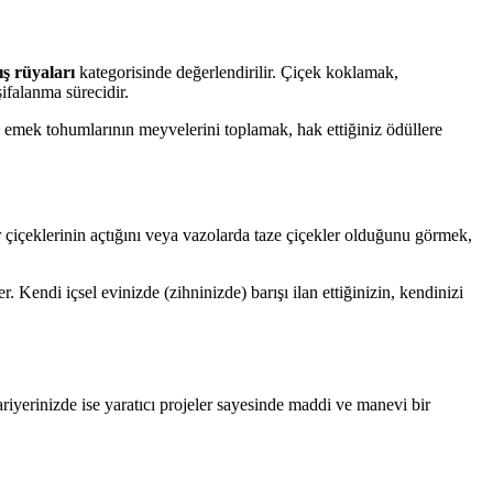
ş rüyaları
kategorisinde değerlendirilir. Çiçek koklamak,
şifalanma sürecidir.
niz emek tohumlarının meyvelerini toplamak, hak ettiğiniz ödüllere
har çiçeklerinin açtığını veya vazolarda taze çiçekler olduğunu görmek,
. Kendi içsel evinizde (zihninizde) barışı ilan ettiğinizin, kendinizi
riyerinizde ise yaratıcı projeler sayesinde maddi ve manevi bir