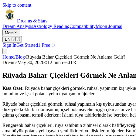
Skip to content
Dreams & Stars
Dream Analysis
Astrology Reading
Compatibility
Moon Journal
More
EN
🇬🇧
Sign In
Get Started
1 Free ✨
Home
/
Blog
/
Rüyada Bahar Çiçekleri Görmek Ne Anlama Gelir?
Dreams
May 30, 2026
12
min read
TR
Rüyada Bahar Çiçekleri Görmek Ne Anla
Kısa Özet:
Rüyada bahar çiçekleri görmek, ruhsal yapınızın kış uykusu
umudun ve içsel potansiyelin uyanışını müjdeler.
Rüyada bahar çiçekleri görmek, ruhsal yapınızın kış uykusundan uya
düzeyde köklü bir dönüşümü, içsel potansiyelin açığa çıkmasını ve haya
çıkma çabasını temsil ederken; İslami rüya tabirlerinde ise bereket, h
Rengarenk bahar çiçekleri, rüya sahibinin zihinsel olarak hafifleyec
ama büyük potansiyel taşıyan yeni fikirleri ve ilişkileri müjdeler. Bu