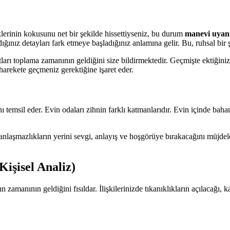
lerinin kokusunu net bir şekilde hissettiyseniz, bu durum
manevi uyanı
ığınız detayları fark etmeye başladığınız anlamına gelir. Bu, ruhsal bir 
satları toplama zamanının geldiğini size bildirmektedir. Geçmişte ektiği
arekete geçmeniz gerektiğine işaret eder.
ını temsil eder. Evin odaları zihnin farklı katmanlarıdır. Evin içinde ba
anlaşmazlıkların yerini sevgi, anlayış ve hoşgörüye bırakacağını müjdeler
Kişisel Analiz)
manının geldiğini fısıldar. İlişkilerinizde tıkanıklıkların açılacağı, ka