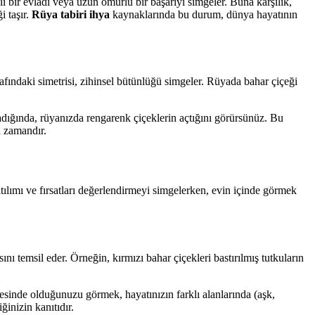
lı bir evladı veya uzun ömürlü bir başarıyı simgeler. Buna karşılık,
i taşır.
Rüya tabiri ihya
kaynaklarında bu durum, dünya hayatının
rafındaki simetrisi, zihinsel bütünlüğü simgeler. Rüyada bahar çiçeği
dığında, rüyanızda rengarenk çiçeklerin açtığını görürsünüz. Bu
n zamandır.
atılımı ve fırsatları değerlendirmeyi simgelerken, evin içinde görmek
ını temsil eder. Örneğin, kırmızı bahar çiçekleri bastırılmış tutkuların
hçesinde olduğunuzu görmek, hayatınızın farklı alanlarında (aşk,
ğinizin kanıtıdır.