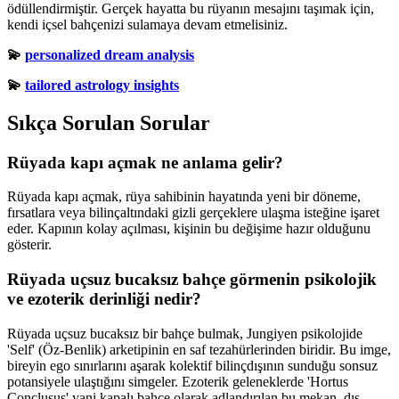
ödüllendirmiştir. Gerçek hayatta bu rüyanın mesajını taşımak için,
kendi içsel bahçenizi sulamaya devam etmelisiniz.
💫
personalized dream analysis
💫
tailored astrology insights
Sıkça Sorulan Sorular
Rüyada kapı açmak ne anlama gelir?
Rüyada kapı açmak, rüya sahibinin hayatında yeni bir döneme,
fırsatlara veya bilinçaltındaki gizli gerçeklere ulaşma isteğine işaret
eder. Kapının kolay açılması, kişinin bu değişime hazır olduğunu
gösterir.
Rüyada uçsuz bucaksız bahçe görmenin psikolojik
ve ezoterik derinliği nedir?
Rüyada uçsuz bucaksız bir bahçe bulmak, Jungiyen psikolojide
'Self' (Öz-Benlik) arketipinin en saf tezahürlerinden biridir. Bu imge,
bireyin ego sınırlarını aşarak kolektif bilinçdışının sunduğu sonsuz
potansiyele ulaştığını simgeler. Ezoterik geleneklerde 'Hortus
Conclusus' yani kapalı bahçe olarak adlandırılan bu mekan, dış