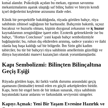
kutsal alandır. Psikolojik açıdan bu mekan, egonun savunma
mekanizmalarını aşarak ulaştığı saf bilinç halini ve bireyin kendi
içsel değerlerini keşfetme arzusunu ifade eder.
Klinik bir perspektifle bakıldığında, rüyada görülen bahçe, rüya
sahibinin zihinsel sağlığının bir haritasıdır. Bahçenin bakımlı, uçsuz
bucaksız ve huzurlu olması, kişinin duygusal zekasının ve
iç huzur
kaynaklarının zenginliğine işaret eder. Ezoterik geleneklerde ise bu
bahçe, "Hortus Conclusus" yani kapalı bahçe sembolizmiyle
bağdaştırılır; bu, ruhun dış etkilerden arınmış, sadece yaratıcı ve ilahi
olanla baş başa kaldığı saf bir bölgedir. İbn Sirin gibi kadim
tabirciler, bu tür bir bahçeyi rüya sahibinin amellerinin güzelliği ve
dünya hayatındaki manevi kazançları olarak yorumlamışlardır.
Kapı Sembolizmi: Bilinçten Bilinçaltına
Geçiş Eşiği
Rüyada görülen kapı, iki farklı varlık durumu arasındaki geçiş
aşamasını (liminalite) temsil eden en güçlü arketiplerden biridir.
Kapı, hem bir engel hem de bir imkan sunarak, rüya sahibinin
hayatındaki karar anlarını ve farkındalık seviyesini simgeler.
Kapıyı Açmak: Yeni Bir Yaşam Evresine Hazırlık ve