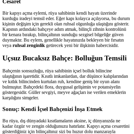
Cesaret
Bir kapıyı açma eylemi, rüya sahibinin kendi hayatı üzerinde
kurduğu iradeyi temsil eder. Eğer kapı kolayca açılıyorsa, bu durum
kişinin değişim için gerekli olan ruhsal olgunluğa ulaştığını gösterir.
Kapının ardındaki bahçeye adım atmak, bilinçli zihnin kontrolünü
bir kenara bırakıp, bilinçaltının sunduğu sezgisel bilgeliğe güven
duymaktır. Bu eylem, genellikle hayatınızda bekleyen bir fırsatın
veya
ruhsal zenginlik
getirecek yeni bir ilişkinin habercisidir.
Uçsuz Bucaksız Bahçe: Bolluğun Temsili
Bahçenin sonsuzluğu, rüya sahibinin içsel bolluk bilincine
ulaştığının işaretidir. Kısıtlı imkanlardan, dar düşünce kalıplarından
ve kıtlık bilincinden kurtulan ruh, kendine geniş bir oyun alanı
bulmuştur. Bahçedeki flora, duygusal gelişimin ve potansiyelin
göstergesidir. Güller sevgiyi, meyve ağaçları ise verilen emeklerin
karşılığını simgeler.
Sonuç: Kendi İçsel Bahçenizi İnşa Etmek
Bu rüya, dış dünyadaki kısıtlamaların aksine, iç dünyanızda ne
kadar özgür ve zengin olduğunuzu hatırlatır. Kapıyı açma cesaretini
gösterdiğiniz için bilinçaltınız sizi bu huzur dolu manzarayla