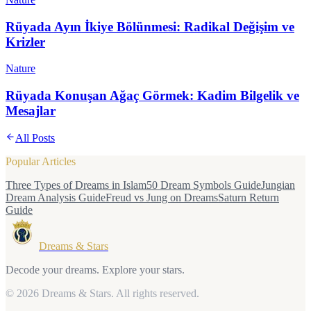
Rüyada Ayın İkiye Bölünmesi: Radikal Değişim ve
Krizler
Nature
Rüyada Konuşan Ağaç Görmek: Kadim Bilgelik ve
Mesajlar
All Posts
Popular Articles
Three Types of Dreams in Islam
50 Dream Symbols Guide
Jungian
Dream Analysis Guide
Freud vs Jung on Dreams
Saturn Return
Guide
Dreams & Stars
Decode your dreams. Explore your stars.
© 2026 Dreams & Stars.
All rights reserved.