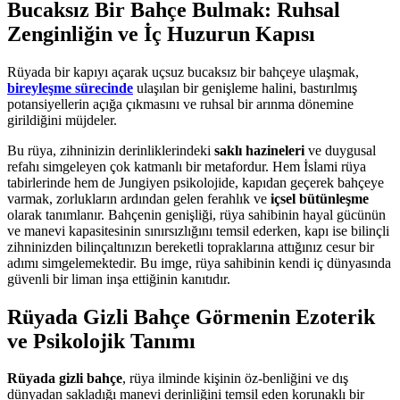
Bucaksız Bir Bahçe Bulmak: Ruhsal
Zenginliğin ve İç Huzurun Kapısı
Rüyada bir kapıyı açarak uçsuz bucaksız bir bahçeye ulaşmak,
bireyleşme sürecinde
ulaşılan bir genişleme halini, bastırılmış
potansiyellerin açığa çıkmasını ve ruhsal bir arınma dönemine
girildiğini müjdeler.
Bu rüya, zihninizin derinliklerindeki
saklı hazineleri
ve duygusal
refahı simgeleyen çok katmanlı bir metafordur. Hem İslami rüya
tabirlerinde hem de Jungiyen psikolojide, kapıdan geçerek bahçeye
varmak, zorlukların ardından gelen ferahlık ve
içsel bütünleşme
olarak tanımlanır. Bahçenin genişliği, rüya sahibinin hayal gücünün
ve manevi kapasitesinin sınırsızlığını temsil ederken, kapı ise bilinçli
zihninizden bilinçaltınızın bereketli topraklarına attığınız cesur bir
adımı simgelemektedir. Bu imge, rüya sahibinin kendi iç dünyasında
güvenli bir liman inşa ettiğinin kanıtıdır.
Rüyada Gizli Bahçe Görmenin Ezoterik
ve Psikolojik Tanımı
Rüyada gizli bahçe
, rüya ilminde kişinin öz-benliğini ve dış
dünyadan sakladığı manevi derinliğini temsil eden korunaklı bir