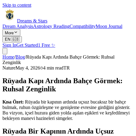
Skip to content
Dreams & Stars
Dream Analysis
Astrology Reading
Compatibility
Moon Journal
More
EN
🇬🇧
Sign In
Get Started
1 Free ✨
Home
/
Blog
/
Rüyada Kapı Ardında Bahçe Görmek: Ruhsal
Zenginlik
Nature
May 4, 2026
4
min read
TR
Rüyada Kapı Ardında Bahçe Görmek:
Ruhsal Zenginlik
Kısa Özet:
Rüyada bir kapının ardında uçsuz bucaksız bir bahçe
bulmak, ruhun özgürleşme ve genişleme evresine girdiğini gösterir.
Bu vizyon, içsel huzura giden yolda aşılan eşikleri ve keşfedilmeyi
bekleyen manevi hazineleri simgeler.
Rüyada Bir Kapının Ardında Uçsuz