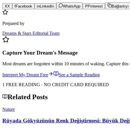
X
X
f
Facebook
in
LinkedIn
WhatsApp
P
Pinterest
Bağlantıyı
Prepared by
Dreams & Stars Editorial Team
Capture Your Dream's Message
Most dreams are forgotten within 10 minutes of waking. Capture this 
Interpret My Dream Free
See a Sample Reading
1 FREE READING · NO CREDIT CARD REQUIRED
Related Posts
Nature
Rüyada Gökyüzünün Renk Değiştirmesi: Büyük Deği