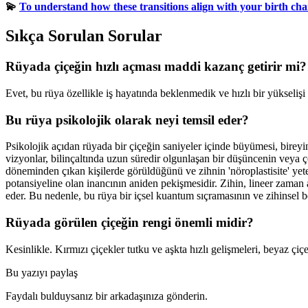
💫
To understand how these transitions align with your birth chart
Sıkça Sorulan Sorular
Rüyada çiçeğin hızlı açması maddi kazanç getirir mi?
Evet, bu rüya özellikle iş hayatında beklenmedik ve hızlı bir yükseliş
Bu rüya psikolojik olarak neyi temsil eder?
Psikolojik açıdan rüyada bir çiçeğin saniyeler içinde büyümesi, bireyin
vizyonlar, bilinçaltında uzun süredir olgunlaşan bir düşüncenin veya çö
döneminden çıkan kişilerde görüldüğünü ve zihnin 'nöroplastisite' yete
potansiyeline olan inancının aniden pekişmesidir. Zihin, lineer zaman al
eder. Bu nedenle, bu rüya bir içsel kuantum sıçramasının ve zihinsel be
Rüyada görülen çiçeğin rengi önemli midir?
Kesinlikle. Kırmızı çiçekler tutku ve aşkta hızlı gelişmeleri, beyaz çiç
Bu yazıyı paylaş
Faydalı bulduysanız bir arkadaşınıza gönderin.