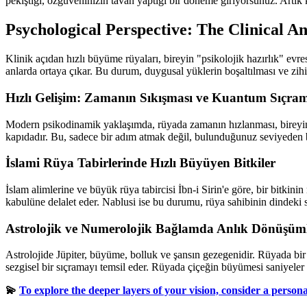
pekiştiği, özgüveninizin tavan yaptığı bir döneme giriyorsunuz. Artık
Psychological Perspective: The Clinical An
Klinik açıdan hızlı büyüme rüyaları, bireyin "psikolojik hazırlık" evres
anlarda ortaya çıkar. Bu durum, duygusal yüklerin boşaltılması ve zihi
Hızlı Gelişim: Zamanın Sıkışması ve Kuantum Sıçram
Modern psikodinamik yaklaşımda, rüyada zamanın hızlanması, bireyin i
kapıdadır. Bu, sadece bir adım atmak değil, bulunduğunuz seviyeden
İslami Rüya Tabirlerinde Hızlı Büyüyen Bitkiler
İslam alimlerine ve büyük rüya tabircisi İbn-i Sirin'e göre, bir bitki
kabulüne delalet eder. Nablusi ise bu durumu, rüya sahibinin dindeki
Astrolojik ve Numerolojik Bağlamda Anlık Dönüşüm
Astrolojide Jüpiter, büyüme, bolluk ve şansın gezegenidir. Rüyada bir çi
sezgisel bir sıçramayı temsil eder. Rüyada çiçeğin büyümesi saniyeler s
💫
To explore the deeper layers of your vision, consider a person