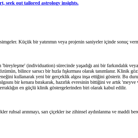
, seek out tailored astrology insights.
i simgeler. Küçük bir yatırımın veya projenin saniyeler içinde sonuç ver
 'bireyleşme' (individuation) sürecinde yaşadığı ani bir farkındalık veya 
zümün, bilince sarsıcı bir hızla fışkırması olarak tanımlanır. Klinik göz
neğini kullanarak yeni bir gerçeklik algısı inşa ettiğini gösterir. Bu d
gısını bir kenara bırakarak, hazırlık evresinin bittiğini ve artık 'meyve
rraklığın en güçlü klinik göstergelerinden biri olarak kabul edilir.
ekler ruhsal arınmayı, sarı çiçekler ise zihinsel aydınlanma ve maddi bere