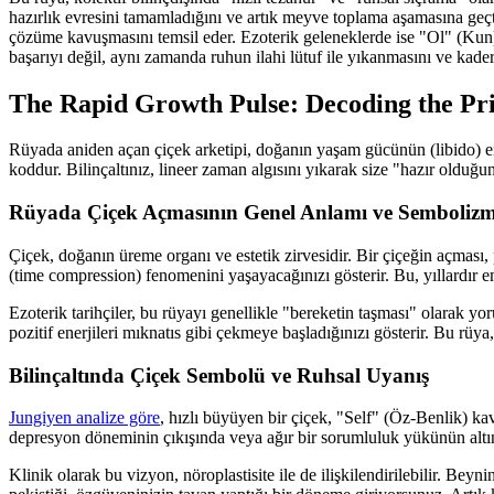
hazırlık evresini tamamladığını ve artık meyve toplama aşamasına geçtiğ
çözüme kavuşmasını temsil eder. Ezoterik geleneklerde ise "Ol" (Kun)
başarıyı değil, aynı zamanda ruhun ilahi lütuf ile yıkanmasını ve kader
The Rapid Growth Pulse: Decoding the Pr
Rüyada aniden açan çiçek arketipi, doğanın yaşam gücünün (libido) en 
koddur. Bilinçaltınız, lineer zaman algısını yıkarak size "hazır olduğun
Rüyada Çiçek Açmasının Genel Anlamı ve Sembolizm
Çiçek, doğanın üreme organı ve estetik zirvesidir. Bir çiçeğin açması,
(time compression) fenomenini yaşayacağınızı gösterir. Bu, yıllardır e
Ezoterik tarihçiler, bu rüyayı genellikle "bereketin taşması" olarak y
pozitif enerjileri mıknatıs gibi çekmeye başladığınızı gösterir. Bu rüya
Bilinçaltında Çiçek Sembolü ve Ruhsal Uyanış
Jungiyen analize göre
, hızlı büyüyen bir çiçek, "Self" (Öz-Benlik) kav
depresyon döneminin çıkışında veya ağır bir sorumluluk yükünün altında
Klinik olarak bu vizyon, nöroplastisite ile de ilişkilendirilebilir. B