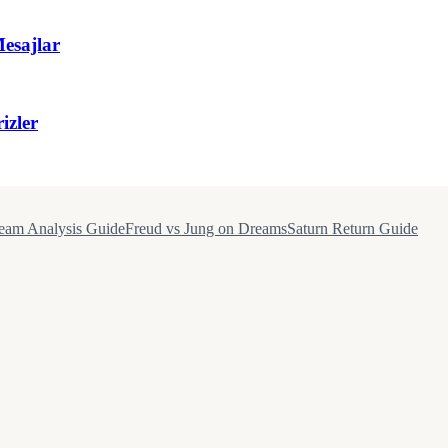
esajlar
izler
eam Analysis Guide
Freud vs Jung on Dreams
Saturn Return Guide