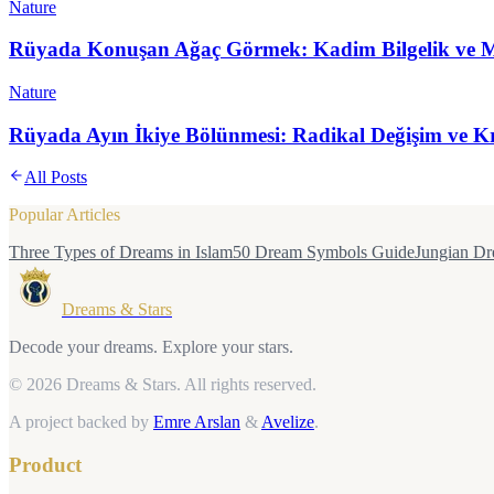
Nature
Rüyada Konuşan Ağaç Görmek: Kadim Bilgelik ve M
Nature
Rüyada Ayın İkiye Bölünmesi: Radikal Değişim ve Kr
All Posts
Popular Articles
Three Types of Dreams in Islam
50 Dream Symbols Guide
Jungian Dr
Dreams & Stars
Decode your dreams. Explore your stars.
© 2026 Dreams & Stars.
All rights reserved.
A project backed by
Emre Arslan
&
Avelize
.
Product