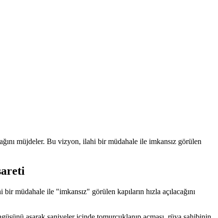
ğını müjdeler. Bu vizyon, ilahi bir müdahale ile imkansız görülen
areti
 bir müdahale ile "imkansız" görülen kapıların hızla açılacağını
öngüsünü aşarak saniyeler içinde tomurcuklanıp açması, rüya sahibinin