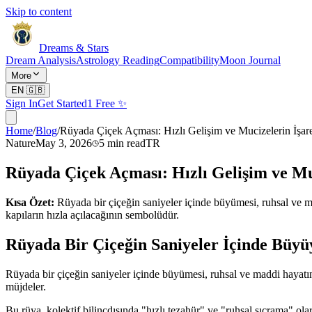
Skip to content
Dreams & Stars
Dream Analysis
Astrology Reading
Compatibility
Moon Journal
More
EN
🇬🇧
Sign In
Get Started
1 Free ✨
Home
/
Blog
/
Rüyada Çiçek Açması: Hızlı Gelişim ve Mucizelerin İşare
Nature
May 3, 2026
5
min read
TR
Rüyada Çiçek Açması: Hızlı Gelişim ve Muc
Kısa Özet:
Rüyada bir çiçeğin saniyeler içinde büyümesi, ruhsal ve 
kapıların hızla açılacağının sembolüdür.
Rüyada Bir Çiçeğin Saniyeler İçinde Büyüy
Rüyada bir çiçeğin saniyeler içinde büyümesi, ruhsal ve maddi hayatın
müjdeler.
Bu rüya, kolektif bilinçdışında "hızlı tezahür" ve "ruhsal sıçrama" o