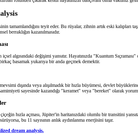
 kurban rolünden çıkarak kendi hayatınızın bahçıvanı olma vaktiniz gelmi
alysis
inin tamamlandığını teyit eder. Bu rüyalar, zihnin artık eski kalıpları t
nsel berraklığın kazanılmasıdır.
ası
çsel algısındaki değişimi yansıtır. Hayatınızda "Kuantum Sıçraması" o
 birkaç basamak yukarıya bir anda geçmek demektir.
nin mevsimi dışında veya alışılmadık bir hızla büyümesi, devlet büyükleri
 samimiyeti sayesinde kazandığı "keramet" veya "bereket" olarak yoruml
ler
çeğin hızla açması, Jüpiter'in haritanızdaki olumlu bir transitini yansıt
ürüyorsa, bu 11 sayısının anlık aydınlanma enerjisini taşır.
alized dream analysis.