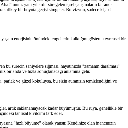
ha!" anını, yani yıllardır süregelen içsel çatışmaların bir anda
ak dikey bir boyuta geçişi simgeler. Bu vizyon, sadece kişisel
yaşam enerjisinin önündeki engellerin kalktığını gösteren evrensel bir
süren bu sürecin saniyelere sığması, hayatınızda "zamanın daralması"
nız bir anda ve hızla sonuçlanacağı anlamına gelir.
ı, parlak ve güzel kokuluysa, bu sizin auranızın temizlendiğini ve
güçler, artık saklanamayacak kadar büyümüştür. Bu rüya, genellikle bir
indeki tanrısal kıvılcımı fark eder.
ünyasına "hızlı büyüme" olarak yansır. Kendinize olan inancınızın