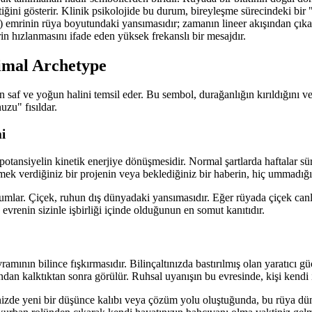
ini gösterir. Klinik psikolojide bu durum, bireyleşme sürecindeki bir "A
 emrinin rüya boyutundaki yansımasıdır; zamanın lineer akışından çıkar
in hızlanmasını ifade eden yüksek frekanslı bir mesajdır.
imal Archetype
saf ve yoğun halini temsil eder. Bu sembol, durağanlığın kırıldığını ve 
uzu" fısıldar.
i
 potansiyelin kinetik enerjiye dönüşmesidir. Normal şartlarda haftalar 
mek verdiğiniz bir projenin veya beklediğiniz bir haberin, hiç ummadığı
orumlar. Çiçek, ruhun dış dünyadaki yansımasıdır. Eğer rüyada çiçek canl
, evrenin sizinle işbirliği içinde olduğunun en somut kanıtıdır.
ramının bilince fışkırmasıdır. Bilinçaltınızda bastırılmış olan yaratıcı 
n kalktıktan sonra görülür. Ruhsal uyanışın bu evresinde, kişi kendi iç
eyninizde yeni bir düşünce kalıbı veya çözüm yolu oluştuğunda, bu rüya d