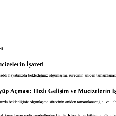
ti
izelerin İşareti
maddi hayatınızda beklediğiniz olgunlaşma sürecinin aniden tamamlanaca
üp Açması: Hızlı Gelişim ve Mucizelerin İş
ızda beklediğiniz olgunlaşma sürecinin aniden tamamlanacağını ve ilahi
larak tanımlanan nadir sembollerden biridir. Rüyada bir bitkinin doğal d