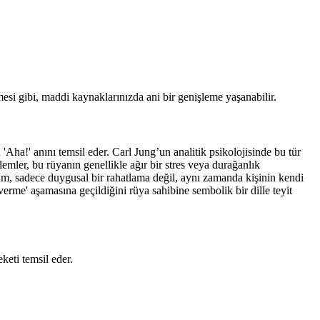
mesi gibi, maddi kaynaklarınızda ani bir genişleme yaşanabilir.
'Aha!' anını temsil eder. Carl Jung’un analitik psikolojisinde bu tür
lemler, bu rüyanın genellikle ağır bir stres veya durağanlık
urum, sadece duygusal bir rahatlama değil, aynı zamanda kişinin kendi
 verme' aşamasına geçildiğini rüya sahibine sembolik bir dille teyit
keti temsil eder.