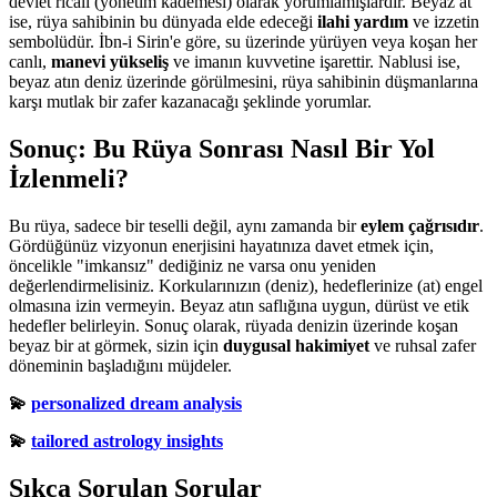
devlet ricali (yönetim kademesi) olarak yorumlamışlardır. Beyaz at
ise, rüya sahibinin bu dünyada elde edeceği
ilahi yardım
ve izzetin
sembolüdür. İbn-i Sirin'e göre, su üzerinde yürüyen veya koşan her
canlı,
manevi yükseliş
ve imanın kuvvetine işarettir. Nablusi ise,
beyaz atın deniz üzerinde görülmesini, rüya sahibinin düşmanlarına
karşı mutlak bir zafer kazanacağı şeklinde yorumlar.
Sonuç: Bu Rüya Sonrası Nasıl Bir Yol
İzlenmeli?
Bu rüya, sadece bir teselli değil, aynı zamanda bir
eylem çağrısıdır
.
Gördüğünüz vizyonun enerjisini hayatınıza davet etmek için,
öncelikle "imkansız" dediğiniz ne varsa onu yeniden
değerlendirmelisiniz. Korkularınızın (deniz), hedeflerinize (at) engel
olmasına izin vermeyin. Beyaz atın saflığına uygun, dürüst ve etik
hedefler belirleyin. Sonuç olarak, rüyada denizin üzerinde koşan
beyaz bir at görmek, sizin için
duygusal hakimiyet
ve ruhsal zafer
döneminin başladığını müjdeler.
💫
personalized dream analysis
💫
tailored astrology insights
Sıkça Sorulan Sorular