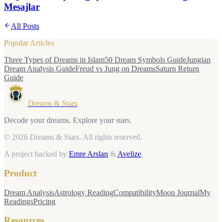
Mesajlar
All Posts
Popular Articles
Three Types of Dreams in Islam
50 Dream Symbols Guide
Jungian
Dream Analysis Guide
Freud vs Jung on Dreams
Saturn Return
Guide
Dreams & Stars
Decode your dreams. Explore your stars.
© 2026 Dreams & Stars.
All rights reserved.
A project backed by
Emre Arslan
&
Avelize
.
Product
Dream Analysis
Astrology Reading
Compatibility
Moon Journal
My
Readings
Pricing
Resources