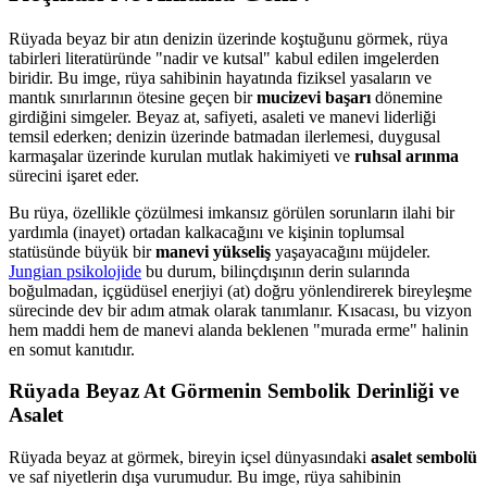
Rüyada beyaz bir atın denizin üzerinde koştuğunu görmek, rüya
tabirleri literatüründe "nadir ve kutsal" kabul edilen imgelerden
biridir. Bu imge, rüya sahibinin hayatında fiziksel yasaların ve
mantık sınırlarının ötesine geçen bir
mucizevi başarı
dönemine
girdiğini simgeler. Beyaz at, safiyeti, asaleti ve manevi liderliği
temsil ederken; denizin üzerinde batmadan ilerlemesi, duygusal
karmaşalar üzerinde kurulan mutlak hakimiyeti ve
ruhsal arınma
sürecini işaret eder.
Bu rüya, özellikle çözülmesi imkansız görülen sorunların ilahi bir
yardımla (inayet) ortadan kalkacağını ve kişinin toplumsal
statüsünde büyük bir
manevi yükseliş
yaşayacağını müjdeler.
Jungian psikolojide
bu durum, bilinçdışının derin sularında
boğulmadan, içgüdüsel enerjiyi (at) doğru yönlendirerek bireyleşme
sürecinde dev bir adım atmak olarak tanımlanır. Kısacası, bu vizyon
hem maddi hem de manevi alanda beklenen "murada erme" halinin
en somut kanıtıdır.
Rüyada Beyaz At Görmenin Sembolik Derinliği ve
Asalet
Rüyada beyaz at görmek, bireyin içsel dünyasındaki
asalet sembolü
ve saf niyetlerin dışa vurumudur. Bu imge, rüya sahibinin