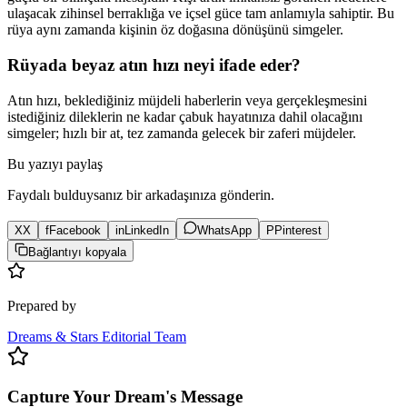
ulaşacak zihinsel berraklığa ve içsel güce tam anlamıyla sahiptir. Bu
rüya aynı zamanda kişinin öz doğasına dönüşünü simgeler.
Rüyada beyaz atın hızı neyi ifade eder?
Atın hızı, beklediğiniz müjdeli haberlerin veya gerçekleşmesini
istediğiniz dileklerin ne kadar çabuk hayatınıza dahil olacağını
simgeler; hızlı bir at, tez zamanda gelecek bir zaferi müjdeler.
Bu yazıyı paylaş
Faydalı bulduysanız bir arkadaşınıza gönderin.
X
X
f
Facebook
in
LinkedIn
WhatsApp
P
Pinterest
Bağlantıyı kopyala
Prepared by
Dreams & Stars Editorial Team
Capture Your Dream's Message