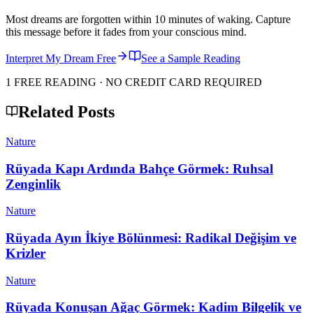
Most dreams are forgotten within 10 minutes of waking. Capture
this message before it fades from your conscious mind.
Interpret My Dream Free
See a Sample Reading
1 FREE READING · NO CREDIT CARD REQUIRED
Related Posts
Nature
Rüyada Kapı Ardında Bahçe Görmek: Ruhsal
Zenginlik
Nature
Rüyada Ayın İkiye Bölünmesi: Radikal Değişim ve
Krizler
Nature
Rüyada Konuşan Ağaç Görmek: Kadim Bilgelik ve