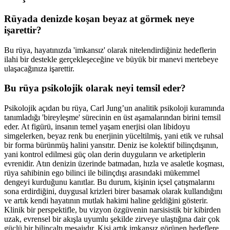
Rüyada denizde koşan beyaz at görmek neye
işarettir?
Bu rüya, hayatınızda 'imkansız' olarak nitelendirdiğiniz hedeflerin
ilahi bir destekle gerçekleşeceğine ve büyük bir manevi mertebeye
ulaşacağınıza işarettir.
Bu rüya psikolojik olarak neyi temsil eder?
Psikolojik açıdan bu rüya, Carl Jung’un analitik psikoloji kuramında
tanımladığı 'bireyleşme' sürecinin en üst aşamalarından birini temsil
eder. At figürü, insanın temel yaşam enerjisi olan libidoyu
simgelerken, beyaz renk bu enerjinin yüceltilmiş, yani etik ve ruhsal
bir forma bürünmüş halini yansıtır. Deniz ise kolektif bilinçdışının,
yani kontrol edilmesi güç olan derin duyguların ve arketiplerin
evrenidir. Atın denizin üzerinde batmadan, hızla ve asaletle koşması,
rüya sahibinin ego bilinci ile bilinçdışı arasındaki mükemmel
dengeyi kurduğunu kanıtlar. Bu durum, kişinin içsel çatışmalarını
sona erdirdiğini, duygusal krizleri birer basamak olarak kullandığını
ve artık kendi hayatının mutlak hakimi haline geldiğini gösterir.
Klinik bir perspektifle, bu vizyon özgüvenin narsisistik bir kibirden
uzak, evrensel bir akışla uyumlu şekilde zirveye ulaştığına dair çok
güçlü bir bilinçaltı mesajıdır. Kişi artık imkansız görünen hedeflere