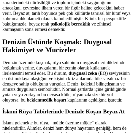
karakterindeki dürüstlüğü ve toplum içindeki saygınlığının
artacağını, çevresine ilham veren bir figür haline geleceğini haber
verir. Beyaz at, tarih boyunca pek çok kültürde tanrısal bir lütuf veya
kahramanlık alameti olarak kabul edilmiştir. Klinik bir perspektifle
baktığımızda, beyaz renk
psikolojik berraklık
ve zihinsel
karmaşanın sona ermesi demektir.
Denizin Üstünde Koşmak: Duygusal
Hakimiyet ve Mucizeler
Denizin üzerinde koşmak, rüya sahibinin duygusal derinliklerinde
boğulmak yerine, duygularını bir zemin olarak kullanarak
ilerlemesini temsil eder. Bu durum,
duygusal zeka
(EQ) seviyesinin
en üst noktaya ulaştığını ve kişinin kriz anlarında bile sarsılmaz bir
dengeye sahip olduğunu vurgular. Deniz, kolektif bilinçdışının ve
sınırsız duyguların sembolüdür. Normal şartlarda içine girildiğinde
yutan veya zorlayan bu devasa kütle, rüyanızda size bir yol
oluyorsa, bu
beklenmedik başarı
kapılarının açıldığına işarettir.
İslami Rüya Tabirlerinde Denizde Koşan Beyaz At
İslami gelenekte bu rüya, "müjde üzerine müjde" olarak
nitelendirilir. Alimler, denizi hem dünya hayatının genişliği hem de