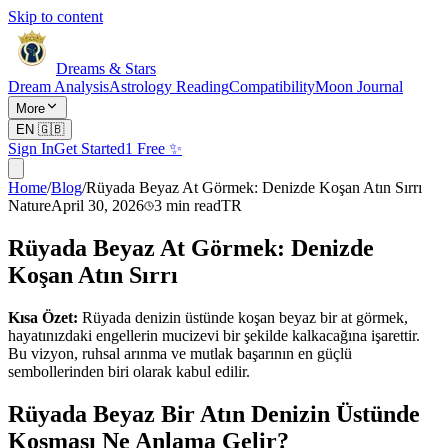
Skip to content
Dreams & Stars
Dream Analysis
Astrology Reading
Compatibility
Moon Journal
More
EN
🇬🇧
Sign In
Get Started
1 Free ✨
Home
/
Blog
/
Rüyada Beyaz At Görmek: Denizde Koşan Atın Sırrı
Nature
April 30, 2026
3
min read
TR
Rüyada Beyaz At Görmek: Denizde
Koşan Atın Sırrı
Kısa Özet:
Rüyada denizin üstünde koşan beyaz bir at görmek,
hayatınızdaki engellerin mucizevi bir şekilde kalkacağına işarettir.
Bu vizyon, ruhsal arınma ve mutlak başarının en güçlü
sembollerinden biri olarak kabul edilir.
Rüyada Beyaz Bir Atın Denizin Üstünde
Koşması Ne Anlama Gelir?