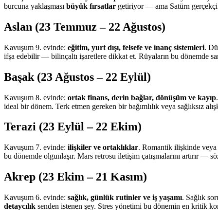
burcuna yaklaşması
büyük fırsatlar
getiriyor — ama Satürn gerçekçi o
Aslan (23 Temmuz – 22 Ağustos)
Kavuşum 9. evinde:
eğitim, yurt dışı, felsefe ve inanç sistemleri
. Dü
ifşa edebilir — bilinçaltı işaretlere dikkat et. Rüyaların bu dönemde s
Başak (23 Ağustos – 22 Eylül)
Kavuşum 8. evinde:
ortak finans, derin bağlar, dönüşüm ve kayıp
ideal bir dönem. Terk etmen gereken bir bağımlılık veya sağlıksız alış
Terazi (23 Eylül – 22 Ekim)
Kavuşum 7. evinde:
ilişkiler ve ortaklıklar
. Romantik ilişkinde veya
bu dönemde olgunlaşır. Mars retrosu iletişim çatışmalarını artırır — sö
Akrep (23 Ekim – 21 Kasım)
Kavuşum 6. evinde:
sağlık, günlük rutinler ve iş yaşamı
. Sağlık sor
detaycılık
senden istenen şey. Stres yönetimi bu dönemin en kritik k