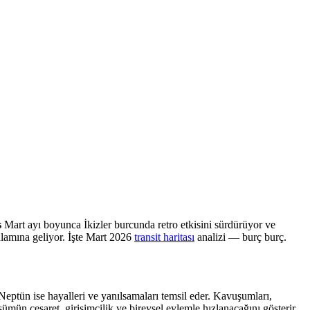
s
Mart ayı boyunca İkizler burcunda retro etkisini sürdürüyor ve
nlamına geliyor. İşte Mart 2026
transit haritası
analizi — burç burç.
 Neptün ise hayalleri ve yanılsamaları temsil eder. Kavuşumları,
mün cesaret, girişimcilik ve bireysel eylemle hızlanacağını gösterir.