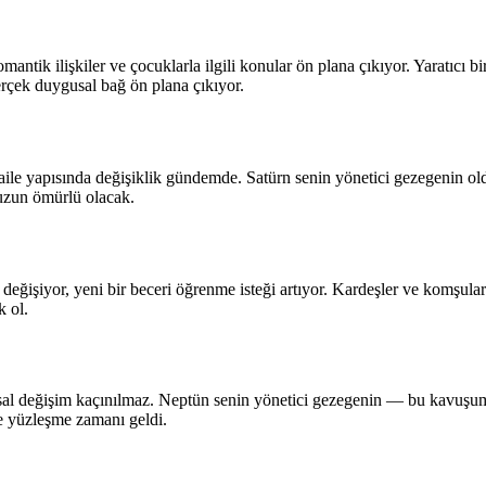
romantik ilişkiler ve çocuklarla ilgili konular ön plana çıkıyor. Yaratıcı
rçek duygusal bağ ön plana çıkıyor.
 aile yapısında değişiklik gündemde. Satürn senin yönetici gezegenin o
 uzun ömürlü olacak.
ın değişiyor, yeni bir beceri öğrenme isteği artıyor. Kardeşler ve komşula
k ol.
al değişim kaçınılmaz. Neptün senin yönetici gezegenin — bu kavuşum 
le yüzleşme zamanı geldi.