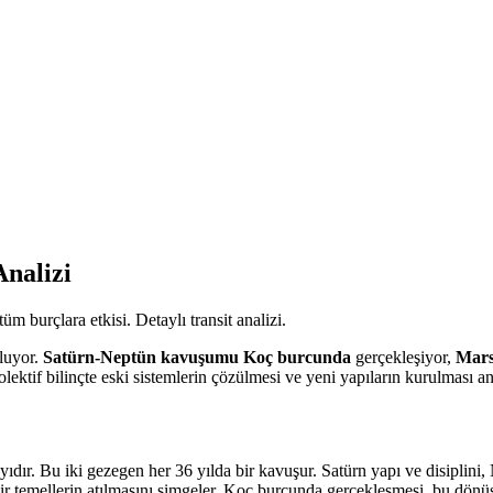
nalizi
 burçlara etkisi. Detaylı transit analizi.
luyor.
Satürn-Neptün kavuşumu Koç burcunda
gerçekleşiyor,
Mar
ktif bilinçte eski sistemlerin çözülmesi ve yeni yapıların kurulması a
yıdır. Bu iki gezegen her 36 yılda bir kavuşur. Satürn yapı ve disiplini,
ir temellerin atılmasını simgeler. Koç burcunda gerçekleşmesi, bu dönüşü