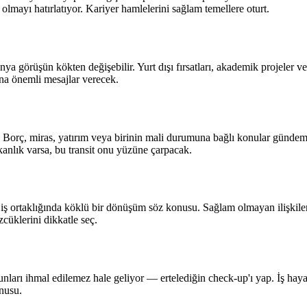
lmayı hatırlatıyor. Kariyer hamlelerini sağlam temellere oturt.
nya görüşün kökten değişebilir. Yurt dışı fırsatları, akademik projeler v
ana önemli mesajlar verecek.
. Borç, miras, yatırım veya birinin mali durumuna bağlı konular gündem
kanlık varsa, bu transit onu yüzüne çarpacak.
 iş ortaklığında köklü bir dönüşüm söz konusu. Sağlam olmayan ilişkil
zcüklerini dikkatle seç.
unları ihmal edilemez hale geliyor — ertelediğin check-up'ı yap. İş hayat
onusu.