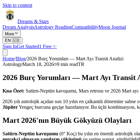
Skip to content
Dreams & Stars
Dream Analysis
Astrology Reading
Compatibility
Moon Journal
More
EN
🇬🇧
Sign In
Get Started
1 Free ✨
Home
/
Blog
/
2026 Burç Yorumları — Mart Ayı Transit Analizi
Astrology
March 18, 2026
9
min read
TR
2026 Burç Yorumları — Mart Ayı Transit A
Kısa Özet:
Satürn-Neptün kavuşumu, Mars retrosu ve 2026 Mart ayı tüm
2026 yılı astrolojik açıdan son 10 yılın en çalkantılı dönemine sahne o
Jüpiter
Yengeç burcuna geçişe hazırlanıyor. Bu üçlü kombinasyon, kole
Mart 2026'nın Büyük Gökyüzü Olayları
Satürn-Neptün kavuşumu
(0° Koç) bu yılın en önemli astrolojik ola
gerçekçi olmayan yapıların çöküşünü
ve yerine somut, sürdürülebil