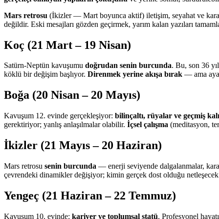
Mars retrosu
(İkizler — Mart boyunca aktif) iletişim, seyahat ve ka
değildir. Eski mesajları gözden geçirmek, yarım kalan yazıları tamam
Koç (21 Mart – 19 Nisan)
Satürn-Neptün kavuşumu
doğrudan senin burcunda
. Bu, son 36 yı
köklü bir değişim başlıyor.
Direnmek yerine akışa bırak
— ama ayakl
Boğa (20 Nisan – 20 Mayıs)
Kavuşum 12. evinde gerçekleşiyor:
bilinçaltı, rüyalar ve geçmiş kal
gerektiriyor; yanlış anlaşılmalar olabilir.
İçsel çalışma
(meditasyon, ter
İkizler (21 Mayıs – 20 Haziran)
Mars retrosu
senin burcunda
— enerji seviyende dalgalanmalar, kara
çevrendeki dinamikler değişiyor; kimin gerçek dost olduğu netleşecek.
Yengeç (21 Haziran – 22 Temmuz)
Kavuşum 10. evinde:
kariyer ve toplumsal statü
. Profesyonel hayat