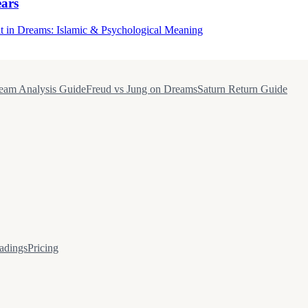
ears
t in Dreams: Islamic & Psychological Meaning
eam Analysis Guide
Freud vs Jung on Dreams
Saturn Return Guide
adings
Pricing