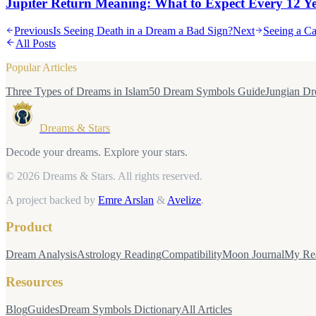
Jupiter Return Meaning: What to Expect Every 12 Y
Previous
Is Seeing Death in a Dream a Bad Sign?
Next
Seeing a Ca
All Posts
Popular Articles
Three Types of Dreams in Islam
50 Dream Symbols Guide
Jungian Dr
Dreams & Stars
Decode your dreams. Explore your stars.
© 2026 Dreams & Stars.
All rights reserved.
A project backed by
Emre Arslan
&
Avelize
.
Product
Dream Analysis
Astrology Reading
Compatibility
Moon Journal
My Re
Resources
Blog
Guides
Dream Symbols Dictionary
All Articles