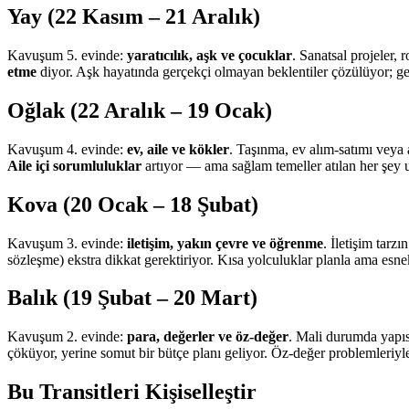
Yay (22 Kasım – 21 Aralık)
Kavuşum 5. evinde:
yaratıcılık, aşk ve çocuklar
. Sanatsal projeler, 
etme
diyor. Aşk hayatında gerçekçi olmayan beklentiler çözülüyor; ge
Oğlak (22 Aralık – 19 Ocak)
Kavuşum 4. evinde:
ev, aile ve kökler
. Taşınma, ev alım-satımı veya
Aile içi sorumluluklar
artıyor — ama sağlam temeller atılan her şey
Kova (20 Ocak – 18 Şubat)
Kavuşum 3. evinde:
iletişim, yakın çevre ve öğrenme
. İletişim tarz
sözleşme) ekstra dikkat gerektiriyor. Kısa yolculuklar planla ama esne
Balık (19 Şubat – 20 Mart)
Kavuşum 2. evinde:
para, değerler ve öz-değer
. Mali durumda yapıs
çöküyor, yerine somut bir bütçe planı geliyor. Öz-değer problemleriy
Bu Transitleri Kişiselleştir