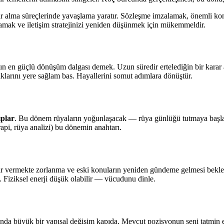
rar alma süreçlerinde yavaşlama yaratır. Sözleşme imzalamak, önemli k
lamak ve iletişim stratejinizi yeniden düşünmek için mükemmeldir.
lın en güçlü dönüşüm dalgası demek. Uzun süredir ertelediğin bir karar ar
arını yere sağlam bas. Hayallerini somut adımlara dönüştür.
ıplar
. Bu dönem rüyaların yoğunlaşacak — rüya günlüğü tutmaya başla. 
api, rüya analizi) bu dönemin anahtarı.
r vermekte zorlanma ve eski konuların yeniden gündeme gelmesi bekleni
 Fiziksel enerji düşük olabilir — vücudunu dinle.
ında büyük bir yapısal değişim kapıda. Mevcut pozisyonun seni tatmin e