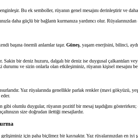
zenginleşir. Bu ek semboller, rüyanın genel mesajını derinleştirir ve daha 
zla daha güçlü bir bağlantı kurmanıza yardımcı olur. Rüyalarınızdan öğr
kendi başına önemli anlamlar taşır.
Güneş
, yaşam enerjisini, bilinci, ay
ler. Sakin bir deniz huzuru, dalgalı bir deniz ise duygusal çalkantıları ve
 durumu ve sizin onlarla olan etkileşiminiz, rüyanın kişisel mesajını bel
rlarıdır. Yaz rüyalarında genellikle parlak renkler (mavi gökyüzü, yeşil
 eder.
ibi olumlu duygular, rüyanın pozitif bir mesaj taşıdığını gösterirken;
çaltınızın size doğrudan ilettiği mesajlardır.
Kurma
el gelişiminiz için paha biçilmez bir kaynaktır. Yaz rüyalarınızdan en iy