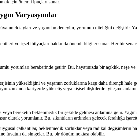
mak için önemli ipuçları sunar.
aygın Varyasyonlar
nın detayları ve yaşanılan deneyim, yorumun niteliğini değiştirir. Yazı 
tileri ve içsel ihtiyaçları hakkında önemli bilgiler sunar. Her bir sen
umlu yorumları beraberinde getirir. Bu, hayatınızda bir açıklık, neşe v
nerjisinin yükseldiğini ve yaşamın zorluklarına karşı daha dirençli hale g
, aynı zamanda kariyerde yükseliş veya kişisel ilişkilerde iyileşme anlamın
eya bereketin beklenmedik bir şekilde gelmesi anlamına gelir. Yağmur,
r olarak yorumlanır. Bu, sıkıntıların ardından gelecek ferahlığa işarett
ygusal çalkantılar, beklenmedik zorluklar veya radikal değişimlerin haber
e fırsatını da simgeler. Bu, bir dönüm noktası olabilir.