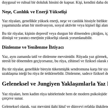
duygusal ve ruhsal bir doluluk hissini de kapsar. Kişi, kendini daha 
Neşe, Canlılık ve Enerji Yükselişi
Yaz rüyaları, genellikle yüksek enerji, neşe ve canlılık hissiyle birlikt
yaşamınızda artan bir motivasyon, sosyal aktivite veya kişisel ilgi alan
Bu tür rüyalar, kişinin depresif veya durgun bir dönemden çıktığını, içs
dönüşü ve yaratıcı enerjinin yükselişi olarak yorumlanabilir.
Dinlenme ve Yenilenme İhtiyacı
Yaz, aynı zamanda tatil ve dinlenme mevsimidir. Rüyada yaz görmek, b
stresli bir dönemden geçiyorsanız, bu rüya, zihinsel ve fiziksel olarak r
Bu tür rüyalar, genellikle bireyin tükenmişlik sendromuna karşı bir uy
uzaklaşma isteği bu rüya ile tetiklenebilir. Dinlenme, sadece fiziksel d
Geleneksel ve Jungiyen Yaklaşımlarla Yaz
Yaz rüyaları, hem kadim rüya tabirlerinde hem de modern psikolojide fa
çerçeve sunar.
Geleneksel olarak, yaz mevsimi ilahi lütuf ve dünyevi refahla ilişkile