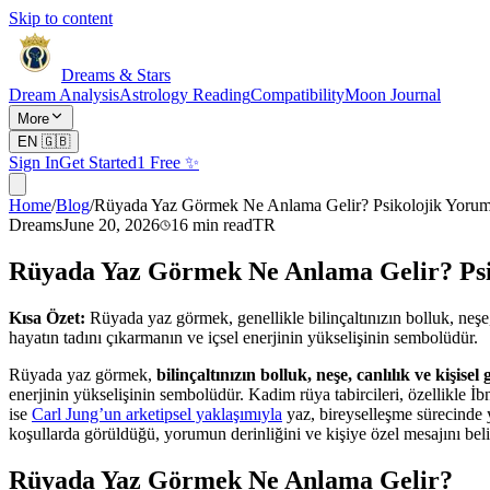
Skip to content
Dreams & Stars
Dream Analysis
Astrology Reading
Compatibility
Moon Journal
More
EN
🇬🇧
Sign In
Get Started
1 Free ✨
Home
/
Blog
/
Rüyada Yaz Görmek Ne Anlama Gelir? Psikolojik Yorum
Dreams
June 20, 2026
16
min read
TR
Rüyada Yaz Görmek Ne Anlama Gelir? Psi
Kısa Özet:
Rüyada yaz görmek, genellikle bilinçaltınızın bolluk, neşe,
hayatın tadını çıkarmanın ve içsel enerjinin yükselişinin sembolüdür.
Rüyada yaz görmek,
bilinçaltınızın bolluk, neşe, canlılık ve kişise
enerjinin yükselişinin sembolüdür. Kadim rüya tabircileri, özellikle İbn
ise
Carl Jung’un arketipsel yaklaşımıyla
yaz, bireyselleşme sürecinde 
koşullarda görüldüğü, yorumun derinliğini ve kişiye özel mesajını beli
Rüyada Yaz Görmek Ne Anlama Gelir?