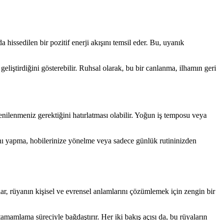
a hissedilen bir pozitif enerji akışını temsil eder. Bu, uyanık
geliştirdiğini gösterebilir. Ruhsal olarak, bu bir canlanma, ilhamın geri
ilenmeniz gerektiğini hatırlatması olabilir. Yoğun iş temposu veya
lanı yapma, hobilerinize yönelme veya sadece günlük rutininizden
lar, rüyanın kişisel ve evrensel anlamlarını çözümlemek için zengin bir
amamlama süreciyle bağdaştırır. Her iki bakış açısı da, bu rüyaların