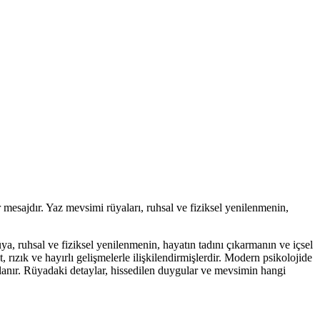
r mesajdır. Yaz mevsimi rüyaları, ruhsal ve fiziksel yenilenmenin,
a, ruhsal ve fiziksel yenilenmenin, hayatın tadını çıkarmanın ve içsel
 rızık ve hayırlı gelişmelerle ilişkilendirmişlerdir. Modern psikolojide
lanır. Rüyadaki detaylar, hissedilen duygular ve mevsimin hangi