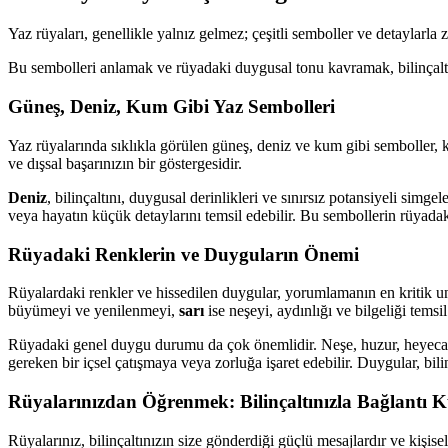
Yaz rüyaları, genellikle yalnız gelmez; çeşitli semboller ve detaylarla 
Bu sembolleri anlamak ve rüyadaki duygusal tonu kavramak, bilinçaltını
Güneş, Deniz, Kum Gibi Yaz Sembolleri
Yaz rüyalarında sıklıkla görülen güneş, deniz ve kum gibi semboller, 
ve dışsal başarınızın bir göstergesidir.
Deniz
, bilinçaltını, duygusal derinlikleri ve sınırsız potansiyeli simge
veya hayatın küçük detaylarını temsil edebilir. Bu sembollerin rüyadaki
Rüyadaki Renklerin ve Duyguların Önemi
Rüyalardaki renkler ve hissedilen duygular, yorumlamanın en kritik unsu
büyümeyi ve yenilenmeyi,
sarı
ise neşeyi, aydınlığı ve bilgeliği temsil
Rüyadaki genel duygu durumu da çok önemlidir. Neşe, huzur, heyecan g
gereken bir içsel çatışmaya veya zorluğa işaret edebilir. Duygular, bilin
Rüyalarınızdan Öğrenmek: Bilinçaltınızla Bağlantı 
Rüyalarınız, bilinçaltınızın size gönderdiği güçlü mesajlardır ve kişis