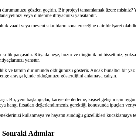
am durumunuzu gözden geçirin. Bir projeyi tamamlamak üzere misiniz? Y
ansiyelinizi veya dinlenme ihtiyacınızı yansıtabilir.
ahlık vaadi veya mevcut sıkıntıların sona ereceğine dair bir işaret olab
ritik parçasıdır. Rüyada neşe, huzur ve dinginlik mi hissettiniz, yoksa 
yaçlarınızı yansıtır.
lılık ve tatmin durumunda olduğunuzu gösterir. Ancak bunaltıcı bir yaz sı
r denge arayışı içinde olduğunuzu gösterdiğini anlamaya çalışın.
r taşır. Bu, yeni başlangıçlar, kariyerde ilerleme, kişisel gelişim için u
ya hangi fırsatları değerlendirmeniz gerektiği konusunda ipuçları veriyor
neklerinizi kullanmaya ve hayatın sunduğu güzellikleri kucaklamaya teşv
ve Sonraki Adımlar