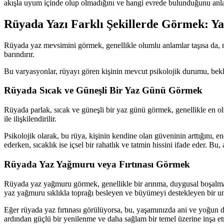
akışla uyum içinde olup olmadığını ve hangi evrede bulunduğunu anla
Rüyada Yazı Farklı Şekillerde Görmek: Y
Rüyada yaz mevsimini görmek, genellikle olumlu anlamlar taşısa da, rüya
barındırır.
Bu varyasyonlar, rüyayı gören kişinin mevcut psikolojik durumu, beklen
Rüyada Sıcak ve Güneşli Bir Yaz Günü Görmek
Rüyada parlak, sıcak ve güneşli bir yaz günü görmek, genellikle en ol
ile ilişkilendirilir.
Psikolojik olarak, bu rüya, kişinin kendine olan güveninin arttığını, e
ederken, sıcaklık ise içsel bir rahatlık ve tatmin hissini ifade eder. Bu
Rüyada Yaz Yağmuru veya Fırtınası Görmek
Rüyada yaz yağmuru görmek, genellikle bir arınma, duygusal boşalma v
yaz yağmuru sıklıkla toprağı besleyen ve büyümeyi destekleyen bir unsu
Eğer rüyada yaz fırtınası görülüyorsa, bu, yaşamınızda ani ve yoğun du
ardından güçlü bir yenilenme ve daha sağlam bir temel üzerine inşa etm