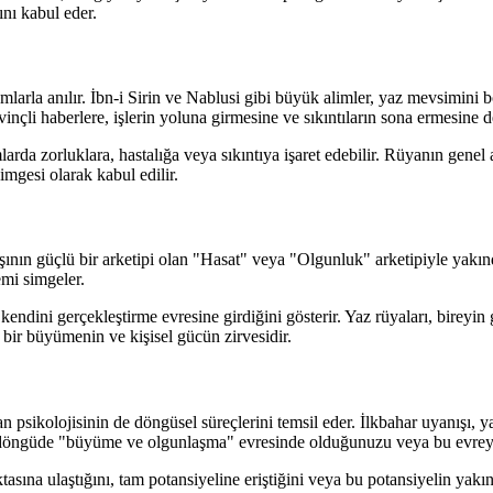
nı kabul eder.
mlarla anılır. İbn-i Sirin ve Nablusi gibi büyük alimler, yaz mevsimini 
nçli haberlere, işlerin yoluna girmesine ve sıkıntıların sona ermesine de
rda zorluklara, hastalığa veya sıkıntıya işaret edebilir. Rüyanın genel a
imgesi olarak kabul edilir.
ışının güçlü bir arketipi olan "Hasat" veya "Olgunluk" arketipiyle yakınd
emi simgeler.
ini gerçekleştirme evresine girdiğini gösterir. Yaz rüyaları, bireyin gö
l bir büyümenin ve kişisel gücün zirvesidir.
n psikolojisinin de döngüsel süreçlerini temsil eder. İlkbahar uyanışı,
döngüde "büyüme ve olgunlaşma" evresinde olduğunuzu veya bu evreye g
oktasına ulaştığını, tam potansiyeline eriştiğini veya bu potansiyelin ya