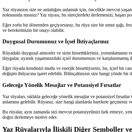
Yaz rüyanızın size ne anlattığını anlamak için, öncelikle mevcut yaş
noktasında mısınız? Yaz rüyası, bu süreçlerdeki ilerlemenizi, başarı pot
Eğer zorlu bir dönemden geçiyorsanız, bu rüya size bir umut ışığı, fer
ve bereketinizin bir onayı olabilir.
Duygusal Durumunuz ve İçsel İhtiyaçlarınız
Rüyadaki duygusal atmosfer ve sizin hissettikleriniz, yorumlamanın en k
duygular, uyanık yaşamınızdaki içsel durumunuzu ve karşılanmamış ihti
Eğer rüyada kendinizi mutlu ve enerjik hissettiyseniz, bu, içsel bir can
değişim ihtiyacına işaret edebilir. Bilinçaltınızın size hangi yönde bi
Geleceğe Yönelik Mesajlar ve Potansiyel Fırsatlar
Yaz rüyaları, sıklıkla geleceğe yönelik mesajlar ve potansiyel fırsatla
anlamına gelebilir. Rüyanız, size hangi alanlarda harekete geçmeniz ve
Bu rüyalar, aynı zamanda sizi mevcut potansiyelinizi fark etmeye, yete
doğru ilerlemeye motive eder.
Yaz Rüyalarıyla İlişkili Diğer Semboller 