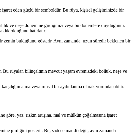
şaret eden güçlü bir semboldür. Bu rüya, kişisel gelişiminizde bir
mlilik ve neşe dönemine girdiğinizi veya bu dönemlere duyduğunuz
aklık olduğunu hatırlatır.
n bir zemin bulduğunu gösterir. Aynı zamanda, uzun süredir beklenen bir
. Bu rüyalar, bilinçaltının mevcut yaşam evrenizdeki bolluk, neşe ve
n karşılığını alma veya ruhsal bir aydınlanma olarak yorumlanabilir.
ine göre, yaz, rızkın artışına, mal ve mülkün çoğalmasına işaret
nemine girdiğini gösterir. Bu, sadece maddi değil, aynı zamanda