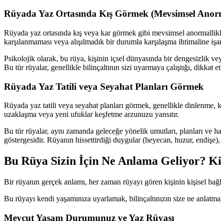
Rüyada Yaz Ortasında Kış Görmek (Mevsimsel Anorm
Rüyada yaz ortasında kış veya kar görmek gibi mevsimsel anormallikler, 
karşılanmaması veya alışılmadık bir durumla karşılaşma ihtimaline işare
Psikolojik olarak, bu rüya, kişinin içsel dünyasında bir dengesizlik v
Bu tür rüyalar, genellikle bilinçaltının sizi uyarmaya çalıştığı, dikka
Rüyada Yaz Tatili veya Seyahat Planları Görmek
Rüyada yaz tatili veya seyahat planları görmek, genellikle dinlenme
uzaklaşma veya yeni ufuklar keşfetme arzunuzu yansıtır.
Bu tür rüyalar, aynı zamanda geleceğe yönelik umutları, planları ve ha
göstergesidir. Rüyanın hissettirdiği duygular (heyecan, huzur, endişe),
Bu Rüya Sizin İçin Ne Anlama Geliyor? Ki
Bir rüyanın gerçek anlamı, her zaman rüyayı gören kişinin kişisel bağ
Bu rüyayı kendi yaşamınıza uyarlamak, bilinçaltınızın size ne anlatmaya
Mevcut Yaşam Durumunuz ve Yaz Rüyası