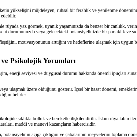
tin yükselişini müjdeleyen, ruhsal bir ferahlık ve yenilenme dönemine i
edebilir.
le rüyada yaz görmek, uyanık yaşamınızda da benzer bir canlılık, veri
mevcut durumunuzda veya gelecekteki potansiyelinizde bir parlaklık ve sıc
ktifleştiğini, motivasyonunun arttığını ve hedeflerine ulaşmak için uygu
ve Psikolojik Yorumları
lişim, enerji seviyesi ve duygusal durumu hakkında önemli ipuçları sunar
ı veya ulaşmak üzere olduğunu gösterir. İçsel bir hasat dönemi, emekleri
ğını belirler.
ide sıklıkla bolluk ve bereketle ilişkilendirilir. İslam rüya tabirciler
zaraları, maddi ve manevi kazançların habercisidir.
ini, potansiyelinin açığa çıktığını ve çabalarının meyvelerini toplama dö