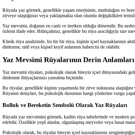
Rüyada yaz görmek, genellikle yaşam enerjisinin, mutluluğun ve bereke
zirveye ulaştığınızı veya yaklaşmakta olan olumlu değişiklikleri temsil 
Yaz mevsimi, doğanın en canlı ve üretken olduğu dönemdir. Bu neden
özlemi ifade eder. Bilinçaltınız, genellikle bu rüya aracılığıyla size 
Klinik rüya analizinde, bu tür bir rüya, kişinin içsel kaynaklarının a
dinlenme, tatil veya kişisel keyif anlarının habercisi de olabilir.
Yaz Mevsimi Rüyalarının Derin Anlamları 
Yaz mevsimi rüyaları, psikolojik olarak bireyin içsel dünyasındaki ge
dinlenme ihtiyaçlarınızı yansıtma biçimidir.
Bu rüyalar, genellikle kişinin yaşamında bir zirve noktasına ulaştığın
Rüyanın detayları, bu psikolojik durumun hangi yönlerine vurgu yapıldı
Bolluk ve Bereketin Sembolü Olarak Yaz Rüyaları
Rüyada yaz mevsimini görmek, kadim rüya tabirlerinde ve modern psikoloj
edebilir. Özellikle yeşil alanlar, olgunlaşmış meyveler veya hasat man
Psikolojik olarak, bu rüyalar bireyin içsel kaynaklarının zenginleştiğ