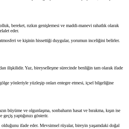
bolluk, bereket, rızkın genişlemesi ve maddi-manevi rahatlık olarak
lalet eder.
tmosferi ve kişinin hissettiği duygular, yorumun inceliğini belirler.
an ilişkilidir. Yaz, bireyselleşme sürecinde benliğin tam olarak ifade
lge yönleriyle yüzleşip onları entegre etmesi, içsel bilgeliğine
 yazın büyüme ve olgunlaşma, sonbaharın hasat ve bırakma, kışın ise
eçiş yaptığınızı gösterir.
kın olduğunu ifade eder. Mevsimsel rüyalar, bireyin yaşamdaki doğal