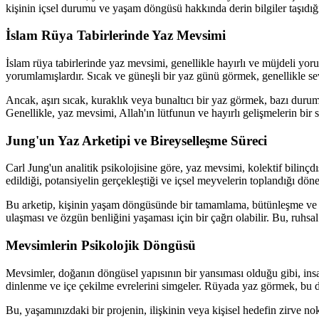
kişinin içsel durumu ve yaşam döngüsü hakkında derin bilgiler taşıdığı
İslam Rüya Tabirlerinde Yaz Mevsimi
İslam rüya tabirlerinde yaz mevsimi, genellikle hayırlı ve müjdeli yoru
yorumlamışlardır. Sıcak ve güneşli bir yaz günü görmek, genellikle sevi
Ancak, aşırı sıcak, kuraklık veya bunaltıcı bir yaz görmek, bazı durumla
Genellikle, yaz mevsimi, Allah'ın lütfunun ve hayırlı gelişmelerin bir s
Jung'un Yaz Arketipi ve Bireyselleşme Süreci
Carl Jung'un analitik psikolojisine göre, yaz mevsimi, kolektif bilinçd
edildiği, potansiyelin gerçekleştiği ve içsel meyvelerin toplandığı dön
Bu arketip, kişinin yaşam döngüsünde bir tamamlama, bütünleşme ve kend
ulaşması ve özgün benliğini yaşaması için bir çağrı olabilir. Bu, ruhsa
Mevsimlerin Psikolojik Döngüsü
Mevsimler, doğanın döngüsel yapısının bir yansıması olduğu gibi, insa
dinlenme ve içe çekilme evrelerini simgeler. Rüyada yaz görmek, bu 
Bu, yaşamınızdaki bir projenin, ilişkinin veya kişisel hedefin zirve n