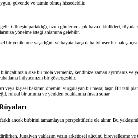
doygun, güvende ve tatmin olmuş hissedebilir.
e gelir. Güneşin parlaklığı, uzun günler ve açık hava etkinlikleri, rüyada d
larınıza yönelme isteği anlamına gelebilir.
el bir yenilenme yaşadığını ve hayata karşı daha iyimser bir bakış açısı 
ilinçaltınızın size bir mola vermeniz, kendinize zaman ayırmanız ve yen
ahatlama ihtiyacınızın bir göstergesidir.
arı veya kişisel bakımın önemini vurgulayan bir mesaj taşır. Bir tatil p
eğil, ruhsal bir arınma ve yeniden odaklanma fırsatı sunar.
 Rüyaları
rklı ancak birbirini tamamlayan perspektiflerle ele alınır. Bu yaklaşım
ndirilirken, Jungiyen yaklaşım yazın arketipsel gücünü bireyselleşme ve t