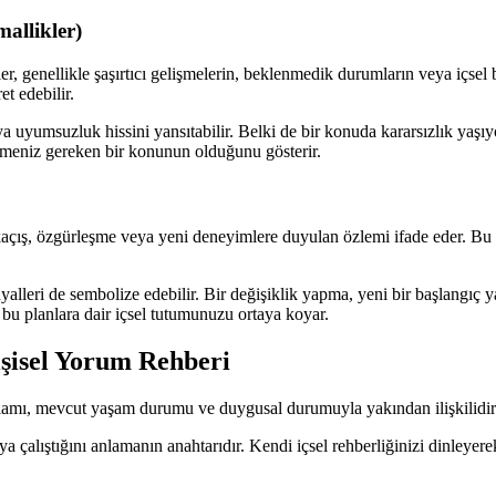
allikler)
genellikle şaşırtıcı gelişmelerin, beklenmedik durumların veya içsel bir 
t edebilir.
eya uyumsuzluk hissini yansıtabilir. Belki de bir konuda kararsızlık ya
t etmeniz gereken bir konunun olduğunu gösterir.
, kaçış, özgürleşme veya yeni deneyimlere duyulan özlemi ifade eder. 
yalleri de sembolize edebilir. Bir değişiklik yapma, yeni bir başlangıç 
 bu planlara dair içsel tutumunuzu ortaya koyar.
şisel Yorum Rehberi
lamı, mevcut yaşam durumu ve duygusal durumuyla yakından ilişkilidir. Ya
 çalıştığını anlamanın anahtarıdır. Kendi içsel rehberliğinizi dinleyerek