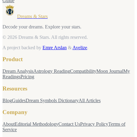
Guide
Dreams & Stars
Decode your dreams. Explore your stars.
© 2026 Dreams & Stars.
All rights reserved.
A project backed by
Emre Arslan
&
Avelize
.
Product
Dream Analysis
Astrology Reading
Compatibility
Moon Journal
My
Readings
Pricing
Resources
Blog
Guides
Dream Symbols Dictionary
All Articles
Company
About
Editorial Methodology
Contact Us
Privacy Policy
Terms of
Service