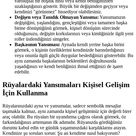
varoluşsal bir boşluk hissi veya kendi benliğinizden
uzaklaştığınızı gösterir. Büyük bir değişimden geçiyor veya
kendinizi "görünmez" hissediyor olabilirsiniz.
Değişen veya Tanıdık Olmayan Yansıma:
Yansımanızın
değiştiğini, yaşlandığını, gençleştiğini veya tamamen başka
birine dönüştüğünü görmek, kişisel dönüşüm sürecinde
olduğunuzu, değişim korkularınızı veya kimliğinizle ilgili yeni
roller üstlendiğinizi simgeler.
Başkasının Yansıması:
Aynada kendi yerine başka birini
görmek, o kişinin özelliklerini kendinizde barındırdığınızı
veya onunla ilgili güçlü duygular beslediğinizi gösterebilir. Bu
aynı zamanda başkalarının beklentileri doğrultusunda
yaşadığınızı ve kendi benliğinizi ihmal ettiğinizi de işaret
edebilir.
Rüyalardaki Yansımaları Kişisel Gelişim
İçin Kullanma
Rüyalarınızdaki ayna ve yansımalar, sadece sembolik mesajlar
taşımakla kalmaz, aynı zamanda kişisel gelişiminiz için değerli birer
araç olabilir. Bu rüyaları bir uyandırma çağrısı olarak görmek, öz
farkındalığınızı artırmanın ilk adımıdır. Rüyanızda gördüğünüz
durumu kabul edin ve günlük yaşamınızdaki karşılıklarını arayın.
Kendinize şu soruları sorun: Şu an kendime nasıl bakıyorum?