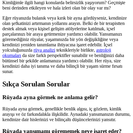
Kimliğimle ilgili hangi konularda belirsizlik yaşıyorum? Geçmişte
beni derinden etkileyen ve hala izleri olan bir olay var mı?
Eğer rüyanızda bulanık veya kırık bir ayna gördüyseniz, kendinize
olan şefkatinizi artırmanın yollarını arayın. Belki de bir terapistten
destek almak veya kişisel gelişim atölyelerine katılmak, içsel
parçalarınızı bir araya getirmenize yardımcı olabilir. Yansımanızı
göremediğiniz rüyalar, yaşamınızda bir yön değişikliğine veya
kendinizi yeniden tanımlama ihtiyacına işaret edebilir. İçsel
yolculuğunuzda
rüya analizi
teknikleriyle birlikte,
astroloji
okumaları
da size farklı perspektifler sunabilir ve benliğinizi daha
bütünsel bir şekilde anlamanıza yardımcı olabilir. Her rüya, size
kendinizi daha iyi tanıma ve daha bilinçli bir yaşam sürme fırsatı
sunar.
Sıkça Sorulan Sorular
Rüyada ayna görmek ne anlama gelir?
Rüyada ayna görmek, genellikle benlik algısı, iç gözlem, kimlik
arayışı ve öz farkındalıkla ilişkilidir. Aynadaki yansımanızın durumu,
kendinize dair hislerinizi ve bilinçaltı düşüncelerinizi yansıtır.
Rüyada yansımamı görememek neye işaret eder?