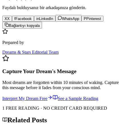
Faydalı bulduysanız bir arkadaşınıza gönderin.
X
X
f
Facebook
in
LinkedIn
WhatsApp
P
Pinterest
Bağlantıyı kopyala
Prepared by
Dreams & Stars Editorial Team
Capture Your Dream's Message
Most dreams are forgotten within 10 minutes of waking. Capture
this message before it fades from your conscious mind.
Interpret My Dream Free
See a Sample Reading
1 FREE READING · NO CREDIT CARD REQUIRED
Related Posts