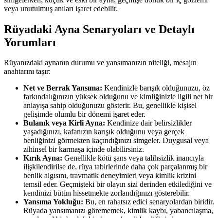
veya unutulmuş anıları işaret edebilir.
Rüyadaki Ayna Senaryoları ve Detaylı
Yorumları
Rüyanızdaki aynanın durumu ve yansımanızın niteliği, mesajın
anahtarını taşır:
Net ve Berrak Yansıma:
Kendinizle barışık olduğunuzu, öz
farkındalığınızın yüksek olduğunu ve kimliğinizle ilgili net bir
anlayışa sahip olduğunuzu gösterir. Bu, genellikle kişisel
gelişimde olumlu bir dönemi işaret eder.
Bulanık veya Kirli Ayna:
Kendinize dair belirsizlikler
yaşadığınızı, kafanızın karışık olduğunu veya gerçek
benliğinizi görmekten kaçındığınızı simgeler. Duygusal veya
zihinsel bir karmaşa içinde olabilirsiniz.
Kırık Ayna:
Genellikle kötü şans veya talihsizlik inancıyla
ilişkilendirilse de, rüya tabirlerinde daha çok parçalanmış bir
benlik algısını, travmatik deneyimleri veya kimlik krizini
temsil eder. Geçmişteki bir olayın sizi derinden etkilediğini ve
kendinizi bütün hissetmekte zorlandığınızı gösterebilir.
Yansıma Yokluğu:
Bu, en rahatsız edici senaryolardan biridir.
Rüyada yansımanızı görememek, kimlik kaybı, yabancılaşma,