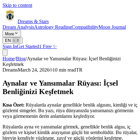
Skip to content
Dreams & Stars
Dream Analysis
Astrology Reading
Compatibility
Moon Journal
More
EN
🇬🇧
Sign In
Get Started
1 Free ✨
Home
/
Blog
/
Aynalar ve Yansımalar Rüyası: İçsel Benliğinizi
Keşfetmek
Dreams
March 24, 2026
10
min read
TR
Aynalar ve Yansımalar Rüyası: İçsel
Benliğinizi Keşfetmek
Kısa Özet:
Rüyalarda aynalar genellikle benlik algısını, kimliği ve iç
gözlemi simgeler. Bu yazı, rüya dünyanızda yansımanızı görmenin
veya görmemenin derin anlamlarını keşfediyor.
Rüyalarda ayna ve yansımalar görmek, genellikle benlik algısı, iç
gözlem ve kişisel kimlik arayışının güçlü bir sembolüdür. Bu rüyalar,
bireyin kendiyle yüzleşme, zayıf ve güçlü yönlerini keşfetme,