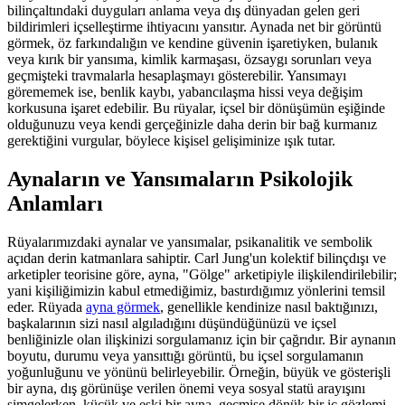
bilinçaltındaki duyguları anlama veya dış dünyadan gelen geri
bildirimleri içselleştirme ihtiyacını yansıtır. Aynada net bir görüntü
görmek, öz farkındalığın ve kendine güvenin işaretiyken, bulanık
veya kırık bir yansıma, kimlik karmaşası, özsaygı sorunları veya
geçmişteki travmalarla hesaplaşmayı gösterebilir. Yansımayı
görememek ise, benlik kaybı, yabancılaşma hissi veya değişim
korkusuna işaret edebilir. Bu rüyalar, içsel bir dönüşümün eşiğinde
olduğunuzu veya kendi gerçeğinizle daha derin bir bağ kurmanız
gerektiğini vurgular, böylece kişisel gelişiminize ışık tutar.
Aynaların ve Yansımaların Psikolojik
Anlamları
Rüyalarımızdaki aynalar ve yansımalar, psikanalitik ve sembolik
açıdan derin katmanlara sahiptir. Carl Jung'un kolektif bilinçdışı ve
arketipler teorisine göre, ayna, "Gölge" arketipiyle ilişkilendirilebilir;
yani kişiliğimizin kabul etmediğimiz, bastırdığımız yönlerini temsil
eder. Rüyada
ayna görmek
, genellikle kendinize nasıl baktığınızı,
başkalarının sizi nasıl algıladığını düşündüğünüzü ve içsel
benliğinizle olan ilişkinizi sorgulamanız için bir çağrıdır. Bir aynanın
boyutu, durumu veya yansıttığı görüntü, bu içsel sorgulamanın
yoğunluğunu ve yönünü belirleyebilir. Örneğin, büyük ve gösterişli
bir ayna, dış görünüşe verilen önemi veya sosyal statü arayışını
simgelerken, küçük ve eski bir ayna, geçmişe dönük bir iç gözlemi