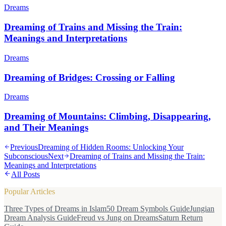
Dreams
Dreaming of Trains and Missing the Train:
Meanings and Interpretations
Dreams
Dreaming of Bridges: Crossing or Falling
Dreams
Dreaming of Mountains: Climbing, Disappearing,
and Their Meanings
Previous
Dreaming of Hidden Rooms: Unlocking Your
Subconscious
Next
Dreaming of Trains and Missing the Train:
Meanings and Interpretations
All Posts
Popular Articles
Three Types of Dreams in Islam
50 Dream Symbols Guide
Jungian
Dream Analysis Guide
Freud vs Jung on Dreams
Saturn Return