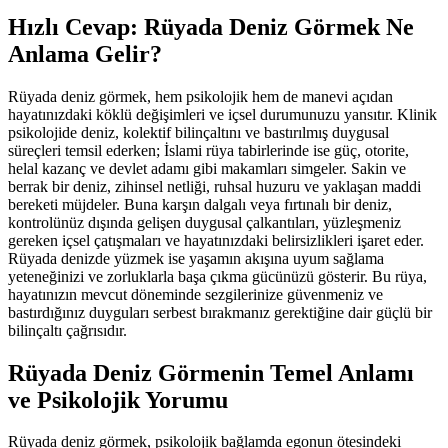
Hızlı Cevap: Rüyada Deniz Görmek Ne
Anlama Gelir?
Rüyada deniz görmek, hem psikolojik hem de manevi açıdan
hayatınızdaki köklü değişimleri ve içsel durumunuzu yansıtır. Klinik
psikolojide deniz, kolektif bilinçaltını ve bastırılmış duygusal
süreçleri temsil ederken; İslami rüya tabirlerinde ise güç, otorite,
helal kazanç ve devlet adamı gibi makamları simgeler. Sakin ve
berrak bir deniz, zihinsel netliği, ruhsal huzuru ve yaklaşan maddi
bereketi müjdeler. Buna karşın dalgalı veya fırtınalı bir deniz,
kontrolünüz dışında gelişen duygusal çalkantıları, yüzleşmeniz
gereken içsel çatışmaları ve hayatınızdaki belirsizlikleri işaret eder.
Rüyada denizde yüzmek ise yaşamın akışına uyum sağlama
yeteneğinizi ve zorluklarla başa çıkma gücünüzü gösterir. Bu rüya,
hayatınızın mevcut döneminde sezgilerinize güvenmeniz ve
bastırdığınız duyguları serbest bırakmanız gerektiğine dair güçlü bir
bilinçaltı çağrısıdır.
Rüyada Deniz Görmenin Temel Anlamı
ve Psikolojik Yorumu
Rüyada deniz görmek, psikolojik bağlamda egonun ötesindeki