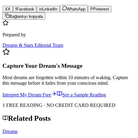
X
X
f
Facebook
in
LinkedIn
WhatsApp
P
Pinterest
Bağlantıyı kopyala
Prepared by
Dreams & Stars Editorial Team
Capture Your Dream's Message
Most dreams are forgotten within 10 minutes of waking. Capture
this message before it fades from your conscious mind.
Interpret My Dream Free
See a Sample Reading
1 FREE READING · NO CREDIT CARD REQUIRED
Related Posts
Dreams