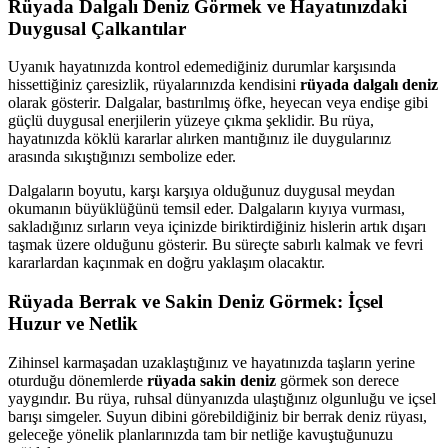
Rüyada Dalgalı Deniz Görmek ve Hayatınızdaki
Duygusal Çalkantılar
Uyanık hayatınızda kontrol edemediğiniz durumlar karşısında
hissettiğiniz çaresizlik, rüyalarınızda kendisini
rüyada dalgalı deniz
olarak gösterir. Dalgalar, bastırılmış öfke, heyecan veya endişe gibi
güçlü duygusal enerjilerin yüzeye çıkma şeklidir. Bu rüya,
hayatınızda köklü kararlar alırken mantığınız ile duygularınız
arasında sıkıştığınızı sembolize eder.
Dalgaların boyutu, karşı karşıya olduğunuz duygusal meydan
okumanın büyüklüğünü temsil eder. Dalgaların kıyıya vurması,
sakladığınız sırların veya içinizde biriktirdiğiniz hislerin artık dışarı
taşmak üzere olduğunu gösterir. Bu süreçte sabırlı kalmak ve fevri
kararlardan kaçınmak en doğru yaklaşım olacaktır.
Rüyada Berrak ve Sakin Deniz Görmek: İçsel
Huzur ve Netlik
Zihinsel karmaşadan uzaklaştığınız ve hayatınızda taşların yerine
oturduğu dönemlerde
rüyada sakin deniz
görmek son derece
yaygındır. Bu rüya, ruhsal dünyanızda ulaştığınız olgunluğu ve içsel
barışı simgeler. Suyun dibini görebildiğiniz bir berrak deniz rüyası,
geleceğe yönelik planlarınızda tam bir netliğe kavuştuğunuzu