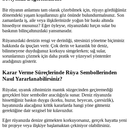
Bir rüyanın anlamını tam olarak çözebilmek için, rüyayı gördüğünüz
dönemdeki yaşam koşullarınızı göz önünde bulundurmalısınız. Son
zamanlarda iş, aile veya ilişkilerinizde yoğun bir baskı altında
hissediyor musunuz? Eğer öyleyse, rüyanızdaki hırçın sular bu
baskının bilinçaltınızdaki yansımasıdır.
Rüyanızdaki denizin rengi ve derinliği, stresinizi yönetme biçiminiz
hakkında da ipuçları verir. Çok derin ve karanlık bir deniz,
bilinmeyene duyduğunuz korkuyu simgelerken; sığ sular,
sorunlarınızı çözmek için daha pratik ve yüzeysel yöntemler
aradığınızı gösterir.
Karar Verme Süreçlerinde Rüya Sembollerinden
Nasıl Yararlanabilirsiniz?
Rüyalar, uyanık zihnimizin mantık süzgecinden geçiremediği
gerçekleri bize semboller aracılığıyla sunar. Deniz rüyanızda
hissettiğiniz baskın duygu (korku, huzur, heyecan, çaresizlik),
hayatınızda alacağınız kritik kararlarda hangi yöne gitmeniz
gerektiğine dair sezgisel bir kılavuzdur.
Eğer rüyanızda denize girmekten korkuyorsanız, gerçek hayatta yeni
bir projeye veya ilişkiye başlamaktan çekiniyor olabilirsiniz.