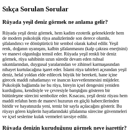
Sıkça Sorulan Sorular
Rüyada yeşil deniz görmek ne anlama gelir?
Rüyada yeşil deniz görmek, hem kadim ezoterik geleneklerde hem
de modern psikolojik rüya analizlerinde son derece olumlu,
şifalandırıcı ve dönüştürücü bir sembol olarak kabul edilir. Yeşil
renk, doğanın uyanışını, kalbin şifalanmasını (kalp çakrası enerjisini)
ve manevi olgunluğu temsil eder. Rüyada yeşil renkli bir deniz
görmek, rüya sahibinin uzun süredir devam eden ruhsal
sıkıntılarından, duygusal yaralarından ve zihinsel karmaşasından
nihayet kurtulacağına işaret eder. İslami rüya tabirleri açısından yeşil
deniz, helal yoldan elde edilecek büyük bir bereketi, hane içine
girecek maddi rahatlamayı ve inancın kuvvetlenmesini müjdeler.
Psikolojik bağlamda ise bu rüya, bireyin içsel dengesini yeniden
kurduğunu, kendisiyle ve çevresiyle barıştığını gösteren bir
bütünleşme sürecini sembolize eder. Kısacası, yeşil deniz rüyası hem
maddi refahın hem de manevi huzurun en güçlü habercilerinden
biridir ve hayatınızda yeni, temiz bir sayfa açılacağını gösterir. Bu
rüyayı gören kişilerin hayatlarındaki şifalanma sürecine güvenmeleri
ve içsel seslerine kulak vermeleri tavsiye edilir.
Rüyada denizin kuruduğunu görmek neye işarettir?