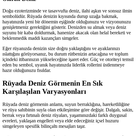
Doğu ezoterizminde ve tasavvufta deniz, ilahi aşkın ve sonsuz ilmin
sembolüdür. Rüyada denizin kıyısında durup uzağa bakmak,
hayatınızda yeni bir dönemin eşiğinde olduğunuzu ve vizyonunuzu
genişletmeniz gerektiğini gösterir. Denizden su almak veya deniz
suyunu bir kaba doldurmak, hanenize akacak olan helal bereketi ve
beklenmedik maddi kazançları simgeler.
Eğer rüyanızda denizin size doğru yaklaştığını ve ayaklarınızı
ıslattığını görüyorsanız, bu durum rütbenizin artacağına ve toplum
içindeki itibarınızın yükseleceğine işaret eder. Güç ve otoriteyi temsil
eden bu sembol, uyanık hayatınızda liderlik rollerini üstlenmeye
hazır olduğunuzu fısıldar.
Rüyada Deniz Görmenin En Sık
Karşılaşılan Varyasyonları
Rüyada deniz görmenin anlamı, suyun berraklığına, hareketliliğine
ve rüya sahibinin suyla olan etkileşimine göre değişir. Dalgalı, sakin,
berrak veya fırtınalı deniz rüyaları, yaşamınızdaki farklı duygusal
evreleri, yaklaşan engelleri veya elde edeceğiniz içsel huzuru
simgeleyen spesifik bilinçaltı mesajları taşır.