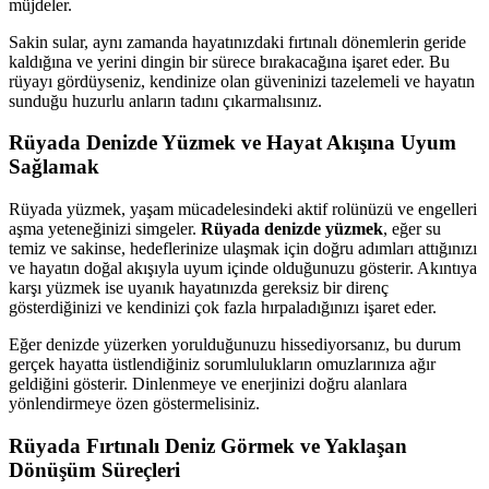
müjdeler.
Sakin sular, aynı zamanda hayatınızdaki fırtınalı dönemlerin geride
kaldığına ve yerini dingin bir sürece bırakacağına işaret eder. Bu
rüyayı gördüyseniz, kendinize olan güveninizi tazelemeli ve hayatın
sunduğu huzurlu anların tadını çıkarmalısınız.
Rüyada Denizde Yüzmek ve Hayat Akışına Uyum
Sağlamak
Rüyada yüzmek, yaşam mücadelesindeki aktif rolünüzü ve engelleri
aşma yeteneğinizi simgeler.
Rüyada denizde yüzmek
, eğer su
temiz ve sakinse, hedeflerinize ulaşmak için doğru adımları attığınızı
ve hayatın doğal akışıyla uyum içinde olduğunuzu gösterir. Akıntıya
karşı yüzmek ise uyanık hayatınızda gereksiz bir direnç
gösterdiğinizi ve kendinizi çok fazla hırpaladığınızı işaret eder.
Eğer denizde yüzerken yorulduğunuzu hissediyorsanız, bu durum
gerçek hayatta üstlendiğiniz sorumlulukların omuzlarınıza ağır
geldiğini gösterir. Dinlenmeye ve enerjinizi doğru alanlara
yönlendirmeye özen göstermelisiniz.
Rüyada Fırtınalı Deniz Görmek ve Yaklaşan
Dönüşüm Süreçleri