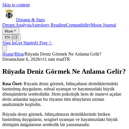
Skip to content
Dreams & Stars
Dream Analysis
Astrology Reading
Compatibility
Moon Journal
More
EN
🇬🇧
Sign In
Get Started
1 Free ✨
Home
/
Blog
/
Rüyada Deniz Görmek Ne Anlama Gelir?
Dreams
June 6, 2026
11
min read
TR
Rüyada Deniz Görmek Ne Anlama Gelir?
Kısa Özet:
Rüyada deniz görmek, bilinçaltının derinliklerindeki
bastırılmış duyguların, ruhsal uyanışın ve hayatınızdaki büyük
dönüşümlerin sembolüdür. Hem psikolojik hem de manevi açıdan
derin anlamlar taşıyan bu rüyanın tüm detaylarını uzman
analizimizle keşfedin.
Rüyada deniz görmek, bilinçaltınızın derinliklerinde biriken
bastırılmış duyguların, sezgisel uyanışın ve hayatınızdaki büyük
dönüşüm dalgalarının sembolik bir yansımasıdır.