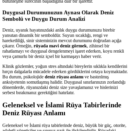
bütünleşme sürecinin başladığına dair bir işarettir.
Duygusal Durumunuzun Aynası Olarak Deniz
Sembolü ve Duygu Durum Analizi
Deniz, uyanık hayatınızdaki anlık duygu durumunuzu birebir
yansıtan dinamik bir semboldür. Suyun sıcaklığı, rengi ve
hareketliliği, sinir sisteminizin mevcut durumunu doğrudan açığa
çıkarır. Örneğin,
rüyada mavi deniz görmek
, zihinsel bir
rahatlamayı ve duygusal dengelenmeyi işaret ederken, koyu renkli
veya çamurlu bir deniz içsel bir karmaşayı haber verir.
Klinik gözlemler, yoğun stres altındaki bireylerin sıklıkla kendilerini
hırçın dalgalarla mücadele ederken gördüklerini ortaya koymaktadır.
Bu durum, psikolojide
deniz rüyası anlamı
ve bastırılmış
anksiyetenin somutlaşmış halidir. Duygusal sınırlarınızın zorlandığı
dönemlerde, rüyanızdaki deniz size yavaşlamanız ve hislerinizi
serbest bırakmanız gerektiğini hatırlatır.
Geleneksel ve İslami Rüya Tabirlerinde
Deniz Rüyası Anlamı
Geleneksel ve İslami rüya tabirlerinde deniz, büyük bir güç, otorite,
adaletli yöneticiler ve sınırsız rızık ile ilişkilendirilir. Rüyadaki