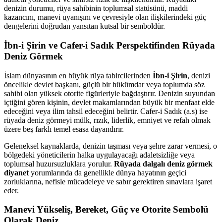
denizin durumu, rüya sahibinin toplumsal statüsünü, maddi
kazancını, manevi uyanışını ve çevresiyle olan ilişkilerindeki güç
dengelerini doğrudan yansıtan kutsal bir semboldür.
İbn-i Şirin ve Cafer-i Sadık Perspektifinden Rüyada
Deniz Görmek
İslam dünyasının en büyük rüya tabircilerinden
İbn-i Şirin
, denizi
öncelikle devlet başkanı, güçlü bir hükümdar veya toplumda söz
sahibi olan yüksek otorite figürleriyle bağdaştırır. Denizin suyundan
içtiğini gören kişinin, devlet makamlarından büyük bir menfaat elde
edeceğini veya ilim tahsil edeceğini belirtir. Cafer-i Sadık (a.s) ise
rüyada deniz görmeyi mülk, rızık, liderlik, emniyet ve refah olmak
üzere beş farklı temel esasa dayandırır.
Geleneksel kaynaklarda, denizin taşması veya şehre zarar vermesi, o
bölgedeki yöneticilerin halka uygulayacağı adaletsizliğe veya
toplumsal huzursuzluklara yorulur.
Rüyada dalgalı deniz görmek
diyanet
yorumlarında da genellikle dünya hayatının geçici
zorluklarına, nefisle mücadeleye ve sabır gerektiren sınavlara işaret
eder.
Manevi Yükseliş, Bereket, Güç ve Otorite Sembolü
Olarak Deniz