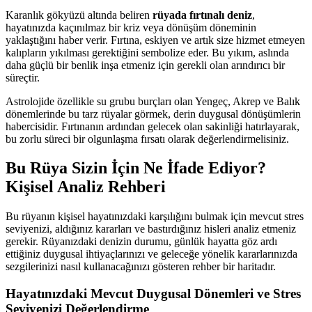
Karanlık gökyüzü altında beliren
rüyada fırtınalı deniz
,
hayatınızda kaçınılmaz bir kriz veya dönüşüm döneminin
yaklaştığını haber verir. Fırtına, eskiyen ve artık size hizmet etmeyen
kalıpların yıkılması gerektiğini sembolize eder. Bu yıkım, aslında
daha güçlü bir benlik inşa etmeniz için gerekli olan arındırıcı bir
süreçtir.
Astrolojide özellikle su grubu burçları olan Yengeç, Akrep ve Balık
dönemlerinde bu tarz rüyalar görmek, derin duygusal dönüşümlerin
habercisidir. Fırtınanın ardından gelecek olan sakinliği hatırlayarak,
bu zorlu süreci bir olgunlaşma fırsatı olarak değerlendirmelisiniz.
Bu Rüya Sizin İçin Ne İfade Ediyor?
Kişisel Analiz Rehberi
Bu rüyanın kişisel hayatınızdaki karşılığını bulmak için mevcut stres
seviyenizi, aldığınız kararları ve bastırdığınız hisleri analiz etmeniz
gerekir. Rüyanızdaki denizin durumu, günlük hayatta göz ardı
ettiğiniz duygusal ihtiyaçlarınızı ve geleceğe yönelik kararlarınızda
sezgilerinizi nasıl kullanacağınızı gösteren rehber bir haritadır.
Hayatınızdaki Mevcut Duygusal Dönemleri ve Stres
Seviyenizi Değerlendirme