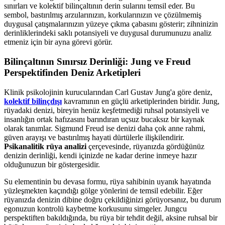
sınırları ve kolektif bilinçaltının derin sularını temsil eder. Bu
sembol, bastırılmış arzularınızın, korkularınızın ve çözülmemiş
duygusal çatışmalarınızın yüzeye çıkma çabasını gösterir; zihninizin
derinliklerindeki saklı potansiyeli ve duygusal durumunuzu analiz
etmeniz için bir ayna görevi görür.
Bilinçaltının Sınırsız Derinliği: Jung ve Freud
Perspektifinden Deniz Arketipleri
Klinik psikolojinin kurucularından Carl Gustav Jung'a göre deniz,
kolektif bilinçdışı
kavramının en güçlü arketiplerinden biridir. Jung,
rüyadaki denizi, bireyin henüz keşfetmediği ruhsal potansiyeli ve
insanlığın ortak hafızasını barındıran uçsuz bucaksız bir kaynak
olarak tanımlar. Sigmund Freud ise denizi daha çok anne rahmi,
güven arayışı ve bastırılmış hayati dürtülerle ilişkilendirir.
Psikanalitik rüya analizi
çerçevesinde, rüyanızda gördüğünüz
denizin derinliği, kendi içinizde ne kadar derine inmeye hazır
olduğunuzun bir göstergesidir.
Su elementinin bu devasa formu, rüya sahibinin uyanık hayatında
yüzleşmekten kaçındığı gölge yönlerini de temsil edebilir. Eğer
rüyanızda denizin dibine doğru çekildiğinizi görüyorsanız, bu durum
egonuzun kontrolü kaybetme korkusunu simgeler. Jungcu
perspektiften bakıldığında, bu rüya bir tehdit değil, aksine ruhsal bir