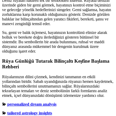
Deniz rüyaları nadiren tek bir sembolden ibarettir. Rüyada denizin
üzerinde giden bir gemi görmek, hayatınızı kontrol etme biçiminizi
ve geleceğe yönelik hedeflerinizi simgeler. Gemi sağlamsa, hayatın
zorluklarına karşı korunaklı olduğunuzu gösterir. Denizde görülen
balıklar ise bilinçaltından gelen yaratıcı fikirleri, bereketi, şansı ve
manevi zenginliği temsil eder.
Su, gemi ve balık üçlemesi, hayatınızın kontrolünü elinize alarak
bolluk ve berekete doğru ilerlediğinizi gösteren bütünsel bir
sistemdir. Bu sembollerin bir arada bulunması, ruhsal ve maddi
dünyanız arasında mükemmel bir dengenin kurulmak üzere
olduğunu işaret eder.
Rüya Günlüğü Tutarak Bilinçaltı Keşfine Başlama
Rehberi
Rüyalarınızın dilini çözmek, kendinizi tanımanın en etkili
yollarından biridir. Sabah uyandığınızda rüyanızı hemen kaydetmek,
bilinçaltı sembollerini unutmamanızı sağlar. Rüyalarınızdaki
tekrarlayan temaları ve deniz sembolünün farklı formlarını analiz
etmek, içsel dünyanızdaki dönüşümü izlemenize yardımcı olur.
💫
personalized dream analysis
💫
tailored astrology insights