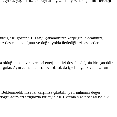
ur. Ayrıca, yaşamınızdaki sayıların gizemini çözmek için
numeroloji
diğinizi gösterir. Bu sayı, çabalarınızın karşılığını alacağınızı,
ız destek sunduğunu ve doğru yolda ilerlediğinizi teyit eder.
a olduğunuzun ve evrensel enerjinin sizi desteklediğinin bir işaretidir.
vurgular. Aynı zamanda, manevi olarak da içsel bilgelik ve huzurun
eklenmedik fırsatlar karşınıza çıkabilir, yatırımlarınız değer
oğru adımları attığınızın bir teyididir. Evrenin size finansal bolluk