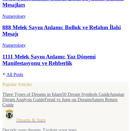
Mesajları
Numerology
888 Melek Sayısı Anlamı: Bolluk ve Refahın İlahi
Mesajı
Numerology
1111 Melek Sayısı Anlamı: Yaz Dönemi
Manifestasyonu ve Rehberlik
All Posts
Popular Articles
Three Types of Dreams in Islam
50 Dream Symbols Guide
Jungian
Dream Analysis Guide
Freud vs Jung on Dreams
Saturn Return
Guide
Dreams & Stars
Decode your dreams. Explore your stars.