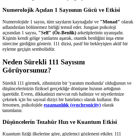
Numerolojik Açıdan 1 Sayısının Gücü ve Etkisi
Numerolojide 1 sayısı, tüm sayıların kaynağıdır ve
"Monad"
olarak
adlandırılan bölünemez birliği temsil eder. Jungian psikoloji
açısından 1 sayısı,
"Self" (Öz-Benlik)
arketiplerinin uyanışıdır.
Kişinin kendi gölge yanlarını aşarak, otantik benliğini inşa etme
sürecine girdiğini gösterir. 111 dizisi, pasif bir bekleyişten aktif bir
eyleme geçişin sembolüdür.
Neden Sürekli 111 Sayısını
Görüyorsunuz?
Sürekli 111 görmek, zihninizin bir 'yaratım modunda' olduğunun ve
düşüncelerinizin fiziksel gerçekliğe dönüşme hızının arttığının
işaretidir. Evren, dikkatinizi mevcut ruh halinize ve niyetlerinize
çekmek için bu sayısal diziyi bir hatırlatıcı olarak kullanır. Bu
fenomen, psikolojide
eşzamanlılık (synchronicity)
olarak
tanımlanır.
Düşüncelerin Tezahür Hızı ve Kuantum Etkisi
Kuantum fiziği ilkelerine göre, gözlemci gözleneni etkiler. 111