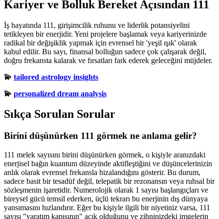
Kariyer ve Bolluk Bereket Açısından 111
İş hayatında 111, girişimcilik ruhunu ve liderlik potansiyelini
tetikleyen bir enerjidir. Yeni projelere başlamak veya kariyerinizde
radikal bir değişiklik yapmak için evrensel bir 'yeşil ışık' olarak
kabul edilir. Bu sayı, finansal bolluğun sadece çok çalışarak değil,
doğru frekansta kalarak ve fırsatları fark ederek geleceğini müjdeler.
💫
tailored astrology insights
💫
personalized dream analysis
Sıkça Sorulan Sorular
Birini düşünürken 111 görmek ne anlama gelir?
111 melek sayısını birini düşünürken görmek, o kişiyle aranızdaki
enerjisel bağın kuantum düzeyinde aktifleştiğini ve düşüncelerinizin
anlık olarak evrensel frekansla hizalandığını gösterir. Bu durum,
sadece basit bir tesadüf değil, telepatik bir rezonansın veya ruhsal bir
sözleşmenin işaretidir. Numerolojik olarak 1 sayısı başlangıçları ve
bireysel gücü temsil ederken, üçlü tekrarı bu enerjinin dış dünyaya
yansımasını hızlandırır. Eğer bu kişiyle ilgili bir niyetiniz varsa, 111
sayısı "yaratım kapısının" açık olduğunu ve zihninizdeki imgelerin