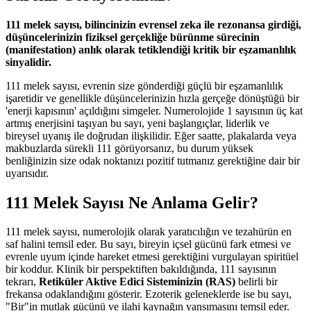
111 melek sayısı, bilincinizin evrensel zeka ile rezonansa girdiği,
düşüncelerinizin fiziksel gerçekliğe bürünme sürecinin
(manifestation) anlık olarak tetiklendiği kritik bir eşzamanlılık
sinyalidir.
111 melek sayısı, evrenin size gönderdiği güçlü bir eşzamanlılık
işaretidir ve genellikle düşüncelerinizin hızla gerçeğe dönüştüğü bir
'enerji kapısının' açıldığını simgeler. Numerolojide 1 sayısının üç kat
artmış enerjisini taşıyan bu sayı, yeni başlangıçlar, liderlik ve
bireysel uyanış ile doğrudan ilişkilidir. Eğer saatte, plakalarda veya
makbuzlarda sürekli 111 görüyorsanız, bu durum yüksek
benliğinizin size odak noktanızı pozitif tutmanız gerektiğine dair bir
uyarısıdır.
111 Melek Sayısı Ne Anlama Gelir?
111 melek sayısı, numerolojik olarak yaratıcılığın ve tezahürün en
saf halini temsil eder. Bu sayı, bireyin içsel gücünü fark etmesi ve
evrenle uyum içinde hareket etmesi gerektiğini vurgulayan spiritüel
bir koddur. Klinik bir perspektiften bakıldığında, 111 sayısının
tekrarı,
Retiküler Aktive Edici Sisteminizin (RAS)
belirli bir
frekansa odaklandığını gösterir. Ezoterik geleneklerde ise bu sayı,
"Bir"in mutlak gücünü ve ilahi kaynağın yansımasını temsil eder.