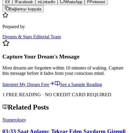
X
X
f
Facebook
in
LinkedIn
WhatsApp
P
Pinterest
Bağlantıyı kopyala
Prepared by
Dreams & Stars Editorial Team
Capture Your Dream's Message
Most dreams are forgotten within 10 minutes of waking. Capture
this message before it fades from your conscious mind.
Interpret My Dream Free
See a Sample Reading
1 FREE READING · NO CREDIT CARD REQUIRED
Related Posts
Numerology
03:33 Saat Anlamı: Tekrar Eden Sayıların Gizemli