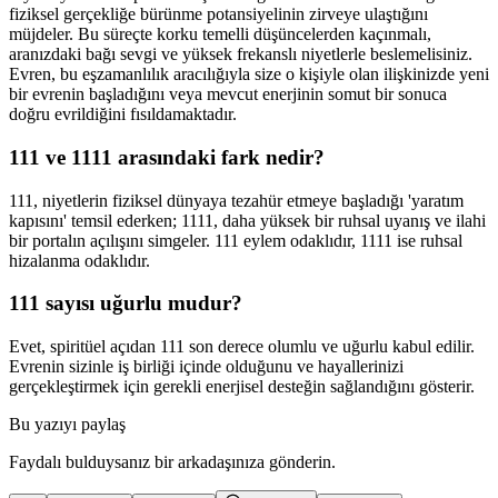
fiziksel gerçekliğe bürünme potansiyelinin zirveye ulaştığını
müjdeler. Bu süreçte korku temelli düşüncelerden kaçınmalı,
aranızdaki bağı sevgi ve yüksek frekanslı niyetlerle beslemelisiniz.
Evren, bu eşzamanlılık aracılığıyla size o kişiyle olan ilişkinizde yeni
bir evrenin başladığını veya mevcut enerjinin somut bir sonuca
doğru evrildiğini fısıldamaktadır.
111 ve 1111 arasındaki fark nedir?
111, niyetlerin fiziksel dünyaya tezahür etmeye başladığı 'yaratım
kapısını' temsil ederken; 1111, daha yüksek bir ruhsal uyanış ve ilahi
bir portalın açılışını simgeler. 111 eylem odaklıdır, 1111 ise ruhsal
hizalanma odaklıdır.
111 sayısı uğurlu mudur?
Evet, spiritüel açıdan 111 son derece olumlu ve uğurlu kabul edilir.
Evrenin sizinle iş birliği içinde olduğunu ve hayallerinizi
gerçekleştirmek için gerekli enerjisel desteğin sağlandığını gösterir.
Bu yazıyı paylaş
Faydalı bulduysanız bir arkadaşınıza gönderin.