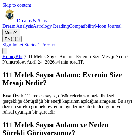
Skip to content
Dreams & Stars
Dream Analysis
Astrology Reading
Compatibility
Moon Journal
More
EN
🇬🇧
Sign In
Get Started
1 Free ✨
Home
/
Blog
/
111 Melek Sayısı Anlamı: Evrenin Size Mesajı Nedir?
Numerology
April 24, 2026
4
min read
TR
111 Melek Sayısı Anlamı: Evrenin Size
Mesajı Nedir?
Kısa Özet:
111 melek sayısı, düşüncelerinizin hızla fiziksel
gerçekliğe dönüştüğü bir enerji kapısının açıldığını simgeler. Bu sayı
dizisini sürekli görmek, evrenin niyetlerinizi desteklediğinin ve
ruhsal uyanışın bir işaretidir.
111 Melek Sayısı Anlamı ve Neden
Sürekli Görüyorsunuz?