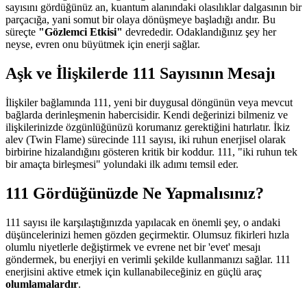
sayısını gördüğünüz an, kuantum alanındaki olasılıklar dalgasının bir
parçacığa, yani somut bir olaya dönüşmeye başladığı andır. Bu
süreçte
"Gözlemci Etkisi"
devrededir. Odaklandığınız şey her
neyse, evren onu büyütmek için enerji sağlar.
Aşk ve İlişkilerde 111 Sayısının Mesajı
İlişkiler bağlamında 111, yeni bir duygusal döngünün veya mevcut
bağlarda derinleşmenin habercisidir. Kendi değerinizi bilmeniz ve
ilişkilerinizde özgünlüğünüzü korumanız gerektiğini hatırlatır. İkiz
alev (Twin Flame) sürecinde 111 sayısı, iki ruhun enerjisel olarak
birbirine hizalandığını gösteren kritik bir koddur. 111, "iki ruhun tek
bir amaçta birleşmesi" yolundaki ilk adımı temsil eder.
111 Gördüğünüzde Ne Yapmalısınız?
111 sayısı ile karşılaştığınızda yapılacak en önemli şey, o andaki
düşüncelerinizi hemen gözden geçirmektir. Olumsuz fikirleri hızla
olumlu niyetlerle değiştirmek ve evrene net bir 'evet' mesajı
göndermek, bu enerjiyi en verimli şekilde kullanmanızı sağlar. 111
enerjisini aktive etmek için kullanabileceğiniz en güçlü araç
olumlamalardır
.