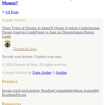
Mısınız?
All Posts
Popular Articles
Three Types of Dreams in Islam
50 Dream Symbols Guide
Jungian
Dream Analysis Guide
Freud vs Jung on Dreams
Saturn Return
Guide
Dreams & Stars
Decode your dreams. Explore your stars.
© 2026 Dreams & Stars.
All rights reserved.
A project backed by
Emre Arslan
&
Avelize
.
Product
Dream Analysis
Astrology Reading
Compatibility
Moon Journal
My
Readings
Pricing
Resources