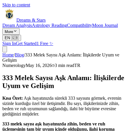
Skip to content
Dreams & Stars
Dream Analysis
Astrology Reading
Compatibility
Moon Journal
More
EN
🇬🇧
Sign In
Get Started
1 Free ✨
Home
/
Blog
/
333 Melek Sayısı Aşk Anlamı: İlişkilerde Uyum ve
Gelişim
Numerology
May 16, 2026
3
min read
TR
333 Melek Sayısı Aşk Anlamı: İlişkilerde
Uyum ve Gelişim
Kısa Özet:
Aşk hayatınızda sürekli 333 sayısını görmek, evrenin
sizinle kurduğu özel bir iletişimdir. Bu sayı, ilişkilerinizde zihin,
beden ve ruh uyumunun sağlandığı, ilahi bir büyüme evresine
girdiğinizi müjdeler.
333 melek sayısı aşk hayatınızda zihin, beden ve ruh
üçlemesinin tam bir uyum içinde olduğunu, ilahi koruma