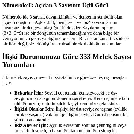
Nümerolojik Açıdan 3 Sayısının Üçlü Gücü
Nümerolojide 3 sayısı, dayanıklılığın ve dengenin sembolü olan
üçgeni oluşturur. Aşkta 333, 'ben', 'sen' ve 'biz' kavramlarının
kusursuz bir dengeye ulaştığını ifade eder. Sayıların toplamı
(3+3+3=9) ise bir döngünün tamamlandığını ve daha bilge bir
versiyonunuza geçiş yaptığınızı gösterir. Bu, ilişkinizin artık sadece
bir flört değil, sizi dönüştüren ruhsal bir okul olduğunu kanıtlar.
İlişki Durumunuza Göre 333 Melek Sayısı
Yorumları
333 melek sayısı, mevcut ilişki statünüze göre özelleşmiş mesajlar
taşır:
Bekarlar İçin:
Sosyal çevrenizin genişleyeceği ve öz-
sevginizin artacağı bir dönemi işaret eder. Kendi içinizde tam
olduğunuzda, kaderinizdeki kişiyi kendinize çekersiniz.
İlişkisi Olanlar İçin:
İlişkiyi bir üst seviyeye taşıma (evlilik,
birlikte yaşama) vaktinin geldiğini söyler. Dürüst iletişim, bu
sürecin anahtarıdır.
İkiz Alevler İçin:
Ayrılık evresinin sonuna gelindiğini veya
ruhsal birleşme için hazırlığın tamamlandığını simgeler.