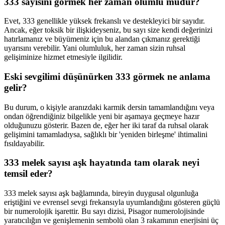
333 sayısını görmek her zaman olumlu mudur?
Evet, 333 genellikle yüksek frekanslı ve destekleyici bir sayıdır.
Ancak, eğer toksik bir ilişkideyseniz, bu sayı size kendi değerinizi
hatırlamanız ve büyümeniz için bu alandan çıkmanız gerektiği
uyarısını verebilir. Yani olumluluk, her zaman sizin ruhsal
gelişiminize hizmet etmesiyle ilgilidir.
Eski sevgilimi düşünürken 333 görmek ne anlama
gelir?
Bu durum, o kişiyle aranızdaki karmik dersin tamamlandığını veya
ondan öğrendiğiniz bilgelikle yeni bir aşamaya geçmeye hazır
olduğunuzu gösterir. Bazen de, eğer her iki taraf da ruhsal olarak
gelişimini tamamladıysa, sağlıklı bir 'yeniden birleşme' ihtimalini
fısıldayabilir.
333 melek sayısı aşk hayatında tam olarak neyi
temsil eder?
333 melek sayısı aşk bağlamında, bireyin duygusal olgunluğa
eriştiğini ve evrensel sevgi frekansıyla uyumlandığını gösteren güçlü
bir numerolojik işarettir. Bu sayı dizisi, Pisagor numerolojisinde
yaratıcılığın ve genişlemenin sembolü olan 3 rakamının enerjisini üç