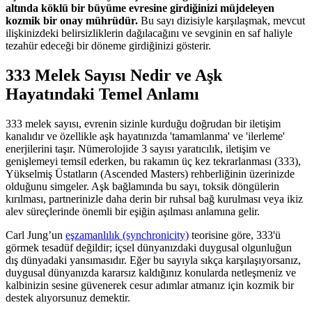
altında köklü bir büyüme evresine girdiğinizi müjdeleyen
kozmik bir onay mührüdür.
Bu sayı dizisiyle karşılaşmak, mevcut
ilişkinizdeki belirsizliklerin dağılacağını ve sevginin en saf haliyle
tezahür edeceği bir döneme girdiğinizi gösterir.
333 Melek Sayısı Nedir ve Aşk
Hayatındaki Temel Anlamı
333 melek sayısı, evrenin sizinle kurduğu doğrudan bir iletişim
kanalıdır ve özellikle aşk hayatınızda 'tamamlanma' ve 'ilerleme'
enerjilerini taşır. Nümerolojide 3 sayısı yaratıcılık, iletişim ve
genişlemeyi temsil ederken, bu rakamın üç kez tekrarlanması (333),
Yükselmiş Üstatların (Ascended Masters) rehberliğinin üzerinizde
olduğunu simgeler. Aşk bağlamında bu sayı, toksik döngülerin
kırılması, partnerinizle daha derin bir ruhsal bağ kurulması veya ikiz
alev süreçlerinde önemli bir eşiğin aşılması anlamına gelir.
Carl Jung’un
eşzamanlılık (synchronicity)
teorisine göre, 333'ü
görmek tesadüf değildir; içsel dünyanızdaki duygusal olgunluğun
dış dünyadaki yansımasıdır. Eğer bu sayıyla sıkça karşılaşıyorsanız,
duygusal dünyanızda kararsız kaldığınız konularda netleşmeniz ve
kalbinizin sesine güvenerek cesur adımlar atmanız için kozmik bir
destek alıyorsunuz demektir.