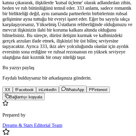
katına çıkararak, ilişkilerde 'kutsal üçleme' olarak adlandırılan zihin,
beden ve ruh bütünlüğünü temsil eder. 333 anlamı, sadece romantik
bir birlikteliği değil, aynı zamanda partnerlerin birbirlerinin ruhsal
gelişimine ayna tuttuğu bir evreyi işaret eder. Eğer bu sayıyla sıkça
karşılaşıyorsanız, Yükselmiş Üstatların rehberliğinde olduğunuzu ve
mevcut ilişkinizin ilahi bir koruma kalkanı altında olduğunu
bilmelisiniz. Bu süreçte, dürüst iletişim kurmak ve kalbinizdeki
gerçek arzuları ifade etmek, ilişkinizi bir üst bilinç seviyesine
taşıyacaktır. Ayrıca 333, ikiz alev yolculuğunda olanlar için ayrılık
evresinin sona erdiğine ve ruhsal rezonansın en yüksek seviyeye
ulaştığına dair kozmik bir onay niteliği taşır.
Bu yazıyı paylaş
Faydalı bulduysanız bir arkadaşınıza gönderin.
X
X
f
Facebook
in
LinkedIn
WhatsApp
P
Pinterest
Bağlantıyı kopyala
Prepared by
Dreams & Stars Editorial Team